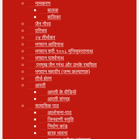
नामकरण
बालक
बालिका
जैन गौरव
परिचय
२४ तीर्थंकर
भगवान आदिनाथ
भगवान श्री १००८ मुनिसुव्रतनाथ
भगवान पार्श्वनाथ
प्रमुख जैन ग्रंथ और उनके रचयिता
भगवान महावीर (जन्म कल्याणक)
तीर्थ क्षेत्र
आरती
आरती के वीडियो
आरती संग्रह
सामायिक पाठ
आलोचना-पाठ
जिनवाणी स्तुति
निर्वाण कांड
बारह भावना