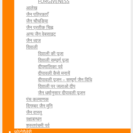
FORGIVENESS
आलेख
जैन पत्रिकाएँ
जैन चौघड़िया
जैन प्रतीक चिह्न
अन्य जैन वेबसाइट
जैन ध्वज
दिवाली
दिवाली की पूजा
दिवाली सम्पूर्ण पूजा
दीपमालिका पर्व
दीपावली कैसे मनायें
दीपावली पूजन – सम्पूर्ण जैन विधि
दिवाली पर जलाओ दीप
जैन धर्मानुसार दीपावली पूजन
पंच कल्याणक
दिगम्बर जैन मुनि
जैन वास्तु
रक्षाबन्धन
श्रुतपंचमी पर्व
फोटोगैलेरी