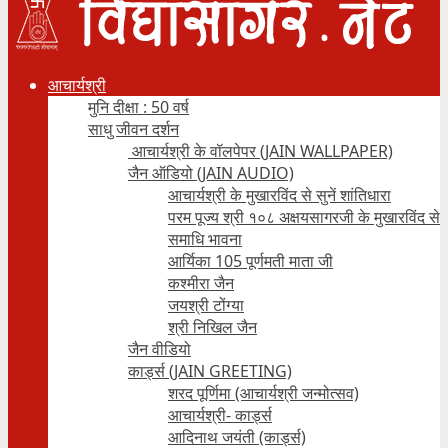
आचार्यश्री
मुनि दीक्षा : 50 वर्ष
साधु जीवन दर्शन
आचार्यश्री के वॉलपेपर (JAIN WALLPAPER)
जैन ऑडियो (JAIN AUDIO)
आचार्यश्री के मुखारविंद से सुनें शांतिधारा
परम पूज्य श्री १०८ अक्षयसागरजी के मुखारविंद से
समाधि भावना
आर्यिका 105 पूर्णमती माता जी
कश्मीरा जैन
जयश्री टोंग्या
श्री निखिल जैन
जैन वीडियो
कार्ड्स (JAIN GREETING)
शरद पूर्णिमा (आचार्यश्री जन्मोत्सव)
आचार्यश्री- कार्ड्स
आदिनाथ जयंती (कार्ड्स)