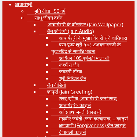
आचार्यश्री
मुनि दीक्षा : 50 वर्ष
साधु जीवन दर्शन
आचार्यश्री के वॉलपेपर (Jain Wallpaper)
जैन ऑडियो (Jain Audio)
आचार्यश्री के मुखारविंद से सुनें शांतिधारा
परम पूज्य श्री १०८ अक्षयसागरजी के
मुखारविंद से समाधि भावना
आर्यिका 105 पूर्णमती माता जी
कश्मीरा जैन
जयश्री टोंग्या
श्री निखिल जैन
जैन वीडियो
कार्ड्स (Jain Greeting)
शरद पूर्णिमा (आचार्यश्री जन्मोत्सव)
आचार्यश्री- कार्ड्स
आदिनाथ जयंती (कार्ड्स)
महावीर जयंती (जन्म कल्याणक) – कार्ड्स
क्षमावाणी (Forgiveness) जैन कार्ड्स
दीपावली कार्ड्स