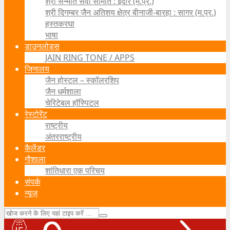
श्री सन्मति सेवा समिति : इंदौर (म.प्र.)
श्री दिगम्बर जैन अतिशय क्षेत्र बीनाजी-बारहा : सागर (म.प्र.)
हस्तकरघा
भाषा
डाउनलोड्स
JAIN RING TONE / APPS
जिनालय
जैन होस्टल – स्कॉलरशिप
जैन धर्मशाला
चेरिटेबल हॉस्पिटल
रेस्टोरेंट
राष्ट्रीय
अंतरराष्ट्रीय
कैलेंडर
गौशाला
शांतिधारा एक परिचय
संपर्क
न्यूज़