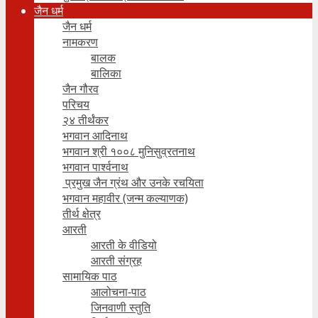
जैन धर्म
जैन धर्म
नामकरण
बालक
बालिका
जैन गौरव
परिचय
२४ तीर्थंकर
भगवान आदिनाथ
भगवान श्री १००८ मुनिसुव्रतनाथ
भगवान पार्श्वनाथ
प्रमुख जैन ग्रंथ और उनके रचयिता
भगवान महावीर (जन्म कल्याणक)
तीर्थ क्षेत्र
आरती
आरती के वीडियो
आरती संग्रह
सामायिक पाठ
आलोचना-पाठ
जिनवाणी स्तुति