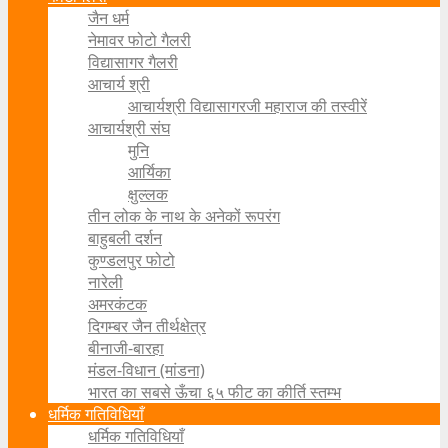
जैन धर्म
नेमावर फोटो गैलरी
विद्यासागर गैलरी
आचार्य श्री
आचार्यश्री विद्यासागरजी महाराज की तस्वीरें
आचार्यश्री संघ
मुनि
आर्यिका
क्षुल्लक
तीन लोक के नाथ के अनेकों रूपरंग
बाहुबली दर्शन
कुण्डलपुर फोटो
नारेली
अमरकंटक
दिगम्बर जैन तीर्थक्षेत्र
बीनाजी-बारहा
मंडल-विधान (मांडना)
भारत का सबसे ऊँचा ६५ फीट का कीर्ति स्तम्भ
धर्मिक गतिविधियाँ
धर्मिक गतिविधियाँ