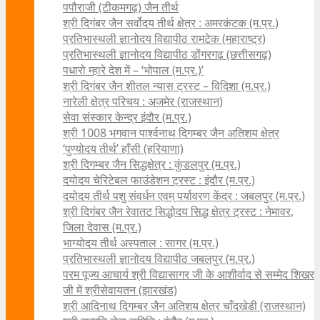
पपौराजी (टीकमगढ़) जैन तीर्थ
श्री दिगंबर जैन सर्वोदय तीर्थ क्षेत्र : अमरकंटक (म.प्र.)
प्रतिभास्थली ज्ञानोदय विद्यापीठ रामटेक (महाराष्ट्र)
प्रतिभास्थली ज्ञानोदय विद्यापीठ डोंगरगढ़ (छत्तीसगढ़)
पधारो म्हारे देश में – ‘भोपाल (म.प्र.)’
श्री दिगंबर जैन शीतल न्यास ट्रस्ट – विदिशा (म.प्र.)
नारेली क्षेत्र परिचय : अजमेर (राजस्थान)
सेवा संस्कार केन्द्र इंदौर (म.प्र.)
श्री 1008 भगवान पार्श्वनाथ दिगम्बर जैन अतिशय क्षे‍त्र
‘पुण्योदय तीर्थ’ हाँसी (हरियाणा)
श्री दिगम्बर जैन सिद्धक्षेत्र : कुंडलपुर (म.प्र.)
दयोदय चेरिटेबल फाउंडेशन ट्रस्ट : इंदौर (म.प्र.)
दयोदय तीर्थ पशु संवर्धन एवम्‌ पर्यावरण केंद्र : जबलपुर (म.प्र.)
श्री दिगंबर जैन रेवातट सिद्धोदय सिद्ध क्षेत्र ट्रस्ट : नेमावर,
जिला देवास (म.प्र.)
भाग्योदय तीर्थ अस्पताल : सागर (म.प्र.)
प्रतिभास्थली ज्ञानोदय विद्यापीठ जबलपुर (म.प्र.)
परम पूज्य आचार्य श्री विद्यासागर जी के आशीर्वाद से सम्मेद शिखर
जी में श्रीसेवायतन (झारखंड)
श्री आदिनाथ दिगम्बर जैन अतिशय क्षेत्र चाँदखेडी (राजस्थान)