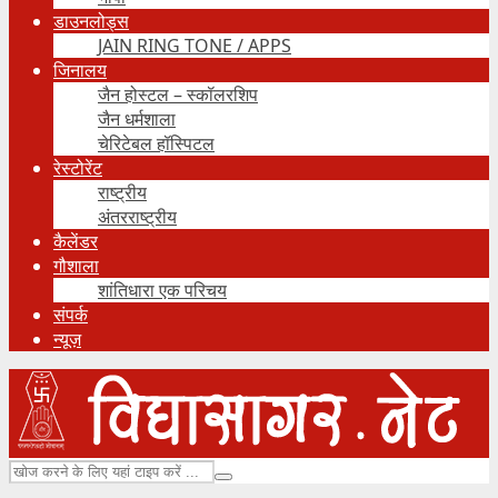
डाउनलोड्स
JAIN RING TONE / APPS
जिनालय
जैन होस्टल – स्कॉलरशिप
जैन धर्मशाला
चेरिटेबल हॉस्पिटल
रेस्टोरेंट
राष्ट्रीय
अंतरराष्ट्रीय
कैलेंडर
गौशाला
शांतिधारा एक परिचय
संपर्क
न्यूज़