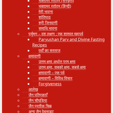
भक्तामर स्तोत्र (संस्कृत)
भक्तामर स्तोत्र (हिन्दी)
मेरी भावना
शांतिपाठ
श्री जिनवाणी
समाधि भावना
पर्युषण – दश लक्षण : एक शाश्वत महापर्व
Paryushan Parv and Divine Fasting
Recipes
पर्वों का सरताज
क्षमावाणी
उत्तम क्षमा अर्थात परम क्षमा
उत्तम क्षमा, सबको क्षमा, सबसे क्षमा
क्षमावाणी – एक पर्व
क्षमावाणी – विविध विचार
Forgiveness
आलेख
जैन पत्रिकाएँ
जैन चौघड़िया
जैन प्रतीक चिह्न
अन्य जैन वेबसाइट