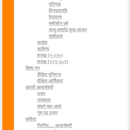
परिग्रह
विनयावनति
वैयावृत्त्य
समीचीन धर्म
साधु-समाधि सुधा-साधन
सुशीलता
उपदेश
साहित्य
हायकू (१‍-२२०)
हायकू (२२१-५०१)
शिष्य गण
दीक्षित मुनिराज
दीक्षित आर्यिकाएं
आरती आचार्यश्री
पूजन
जयमाला
संपूर्ण महा अर्घ्य
गुरु पद पूजन
कविता
गिरगिट…- आचार्यश्री