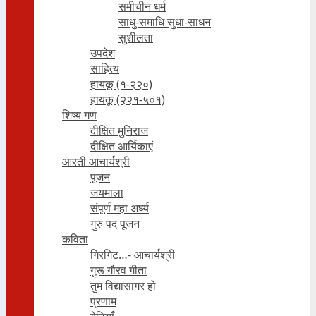
समीचीन धर्म
साधु-समाधि सुधा-साधन
सुशीलता
उपदेश
साहित्य
हायकू (१‍-२२०)
हायकू (२२१-५०१)
शिष्य गण
दीक्षित मुनिराज
दीक्षित आर्यिकाएं
आरती आचार्यश्री
पूजन
जयमाला
संपूर्ण महा अर्घ्य
गुरु पद पूजन
कविता
गिरगिट…- आचार्यश्री
गुरू गौरव गीता
तुम विद्यासागर हो
प्रणाम