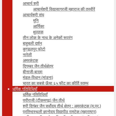
आचार्य श्री
आचार्यश्री विद्यासागरजी महाराज की तस्वीरें
आचार्यश्री संघ
मुनि
आर्यिका
क्षुल्लक
तीन लोक के नाथ के अनेकों रूपरंग
बाहुबली दर्शन
कुण्डलपुर फोटो
नारेली
अमरकंटक
दिगम्बर जैन तीर्थक्षेत्र
बीनाजी-बारहा
मंडल-विधान (मांडना)
भारत का सबसे ऊँचा ६५ फीट का कीर्ति स्तम्भ
धर्मिक गतिविधियाँ
धर्मिक गतिविधियाँ
पपौराजी (टीकमगढ़) जैन तीर्थ
श्री दिगंबर जैन सर्वोदय तीर्थ क्षेत्र : अमरकंटक (म.प्र.)
प्रतिभास्थली ज्ञानोदय विद्यापीठ रामटेक (महाराष्ट्र)