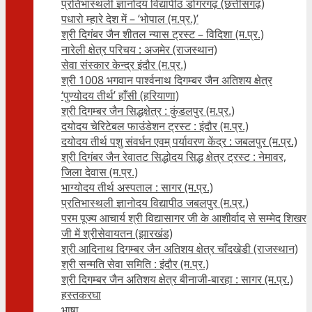
प्रतिभास्थली ज्ञानोदय विद्यापीठ डोंगरगढ़ (छत्तीसगढ़)
पधारो म्हारे देश में – ‘भोपाल (म.प्र.)’
श्री दिगंबर जैन शीतल न्यास ट्रस्ट – विदिशा (म.प्र.)
नारेली क्षेत्र परिचय : अजमेर (राजस्थान)
सेवा संस्कार केन्द्र इंदौर (म.प्र.)
श्री 1008 भगवान पार्श्वनाथ दिगम्बर जैन अतिशय क्षे‍त्र
‘पुण्योदय तीर्थ’ हाँसी (हरियाणा)
श्री दिगम्बर जैन सिद्धक्षेत्र : कुंडलपुर (म.प्र.)
दयोदय चेरिटेबल फाउंडेशन ट्रस्ट : इंदौर (म.प्र.)
दयोदय तीर्थ पशु संवर्धन एवम्‌ पर्यावरण केंद्र : जबलपुर (म.प्र.)
श्री दिगंबर जैन रेवातट सिद्धोदय सिद्ध क्षेत्र ट्रस्ट : नेमावर,
जिला देवास (म.प्र.)
भाग्योदय तीर्थ अस्पताल : सागर (म.प्र.)
प्रतिभास्थली ज्ञानोदय विद्यापीठ जबलपुर (म.प्र.)
परम पूज्य आचार्य श्री विद्यासागर जी के आशीर्वाद से सम्मेद शिखर
जी में श्रीसेवायतन (झारखंड)
श्री आदिनाथ दिगम्बर जैन अतिशय क्षेत्र चाँदखेडी (राजस्थान)
श्री सन्मति सेवा समिति : इंदौर (म.प्र.)
श्री दिगम्बर जैन अतिशय क्षेत्र बीनाजी-बारहा : सागर (म.प्र.)
हस्तकरघा
भाषा