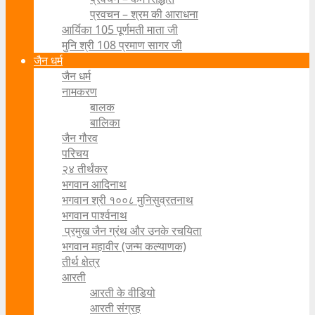
प्रवचन – श्रम की आराधना
आर्यिका 105 पूर्णमती माता जी
मुनि श्री 108 प्रमाण सागर जी
जैन धर्म
जैन धर्म
नामकरण
बालक
बालिका
जैन गौरव
परिचय
२४ तीर्थंकर
भगवान आदिनाथ
भगवान श्री १००८ मुनिसुव्रतनाथ
भगवान पार्श्वनाथ
प्रमुख जैन ग्रंथ और उनके रचयिता
भगवान महावीर (जन्म कल्याणक)
तीर्थ क्षेत्र
आरती
आरती के वीडियो
आरती संग्रह