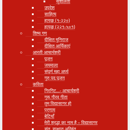
सुशीलता
उपदेश
साहित्य
हायकू (१‍-२२०)
हायकू (२२१-५०१)
शिष्य गण
दीक्षित मुनिराज
दीक्षित आर्यिकाएं
आरती आचार्यश्री
पूजन
जयमाला
संपूर्ण महा अर्घ्य
गुरु पद पूजन
कविता
गिरगिट…- आचार्यश्री
गुरू गौरव गीता
तुम विद्यासागर हो
प्रणाम
बेटियाँ
मेरी श्रद्धा का नाम है – विद्यासागर
संत, साक्षात् अरिहंत