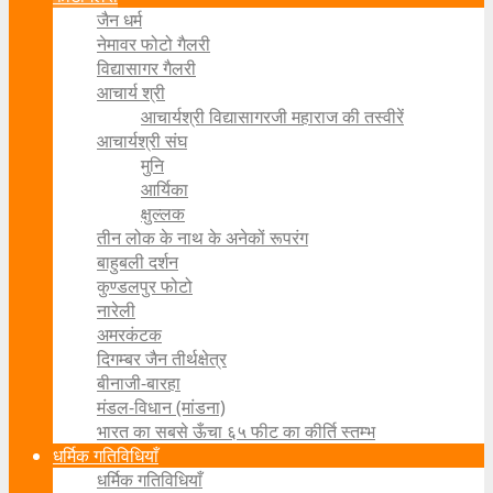
जैन धर्म
नेमावर फोटो गैलरी
विद्यासागर गैलरी
आचार्य श्री
आचार्यश्री विद्यासागरजी महाराज की तस्वीरें
आचार्यश्री संघ
मुनि
आर्यिका
क्षुल्लक
तीन लोक के नाथ के अनेकों रूपरंग
बाहुबली दर्शन
कुण्डलपुर फोटो
नारेली
अमरकंटक
दिगम्बर जैन तीर्थक्षेत्र
बीनाजी-बारहा
मंडल-विधान (मांडना)
भारत का सबसे ऊँचा ६५ फीट का कीर्ति स्तम्भ
धर्मिक गतिविधियाँ
धर्मिक गतिविधियाँ