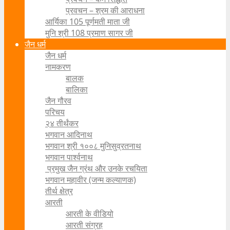
प्रवचन – श्रम की आराधना
आर्यिका 105 पूर्णमती माता जी
मुनि श्री 108 प्रमाण सागर जी
जैन धर्म
जैन धर्म
नामकरण
बालक
बालिका
जैन गौरव
परिचय
२४ तीर्थंकर
भगवान आदिनाथ
भगवान श्री १००८ मुनिसुव्रतनाथ
भगवान पार्श्वनाथ
प्रमुख जैन ग्रंथ और उनके रचयिता
भगवान महावीर (जन्म कल्याणक)
तीर्थ क्षेत्र
आरती
आरती के वीडियो
आरती संग्रह