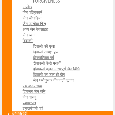
FORGIVENESS
आलेख
जैन पत्रिकाएँ
जैन चौघड़िया
जैन प्रतीक चिह्न
अन्य जैन वेबसाइट
जैन ध्वज
दिवाली
दिवाली की पूजा
दिवाली सम्पूर्ण पूजा
दीपमालिका पर्व
दीपावली कैसे मनायें
दीपावली पूजन – सम्पूर्ण जैन विधि
दिवाली पर जलाओ दीप
जैन धर्मानुसार दीपावली पूजन
पंच कल्याणक
दिगम्बर जैन मुनि
जैन वास्तु
रक्षाबन्धन
श्रुतपंचमी पर्व
फोटोगैलेरी