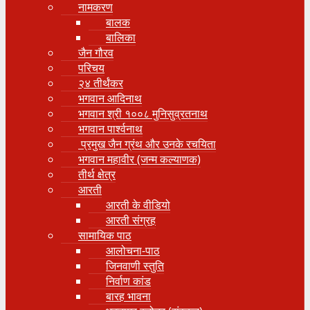
नामकरण
बालक
बालिका
जैन गौरव
परिचय
२४ तीर्थंकर
भगवान आदिनाथ
भगवान श्री १००८ मुनिसुव्रतनाथ
भगवान पार्श्वनाथ
प्रमुख जैन ग्रंथ और उनके रचयिता
भगवान महावीर (जन्म कल्याणक)
तीर्थ क्षेत्र
आरती
आरती के वीडियो
आरती संग्रह
सामायिक पाठ
आलोचना-पाठ
जिनवाणी स्तुति
निर्वाण कांड
बारह भावना