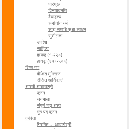
परिग्रह
विनयावनति
वैयावृत्त्य
समीचीन धर्म
साधु-समाधि सुधा-साधन
सुशीलता
उपदेश
साहित्य
हायकू (१‍-२२०)
हायकू (२२१-५०१)
शिष्य गण
दीक्षित मुनिराज
दीक्षित आर्यिकाएं
आरती आचार्यश्री
पूजन
जयमाला
संपूर्ण महा अर्घ्य
गुरु पद पूजन
कविता
गिरगिट…- आचार्यश्री