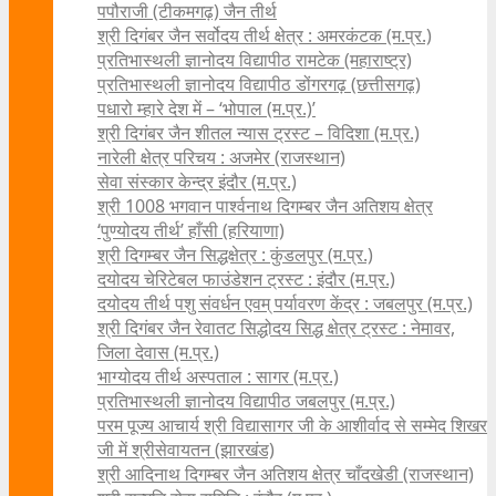
पपौराजी (टीकमगढ़) जैन तीर्थ
श्री दिगंबर जैन सर्वोदय तीर्थ क्षेत्र : अमरकंटक (म.प्र.)
प्रतिभास्थली ज्ञानोदय विद्यापीठ रामटेक (महाराष्ट्र)
प्रतिभास्थली ज्ञानोदय विद्यापीठ डोंगरगढ़ (छत्तीसगढ़)
पधारो म्हारे देश में – ‘भोपाल (म.प्र.)’
श्री दिगंबर जैन शीतल न्यास ट्रस्ट – विदिशा (म.प्र.)
नारेली क्षेत्र परिचय : अजमेर (राजस्थान)
सेवा संस्कार केन्द्र इंदौर (म.प्र.)
श्री 1008 भगवान पार्श्वनाथ दिगम्बर जैन अतिशय क्षे‍त्र
‘पुण्योदय तीर्थ’ हाँसी (हरियाणा)
श्री दिगम्बर जैन सिद्धक्षेत्र : कुंडलपुर (म.प्र.)
दयोदय चेरिटेबल फाउंडेशन ट्रस्ट : इंदौर (म.प्र.)
दयोदय तीर्थ पशु संवर्धन एवम्‌ पर्यावरण केंद्र : जबलपुर (म.प्र.)
श्री दिगंबर जैन रेवातट सिद्धोदय सिद्ध क्षेत्र ट्रस्ट : नेमावर,
जिला देवास (म.प्र.)
भाग्योदय तीर्थ अस्पताल : सागर (म.प्र.)
प्रतिभास्थली ज्ञानोदय विद्यापीठ जबलपुर (म.प्र.)
परम पूज्य आचार्य श्री विद्यासागर जी के आशीर्वाद से सम्मेद शिखर
जी में श्रीसेवायतन (झारखंड)
श्री आदिनाथ दिगम्बर जैन अतिशय क्षेत्र चाँदखेडी (राजस्थान)