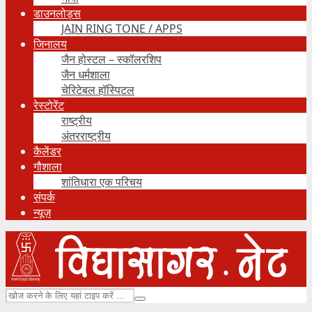
डाउनलोड्स
JAIN RING TONE / APPS
जिनालय
जैन होस्टल – स्कॉलरशिप
जैन धर्मशाला
चेरिटेबल हॉस्पिटल
रेस्टोरेंट
राष्ट्रीय
अंतरराष्ट्रीय
कैलेंडर
गौशाला
शांतिधारा एक परिचय
संपर्क
न्यूज़