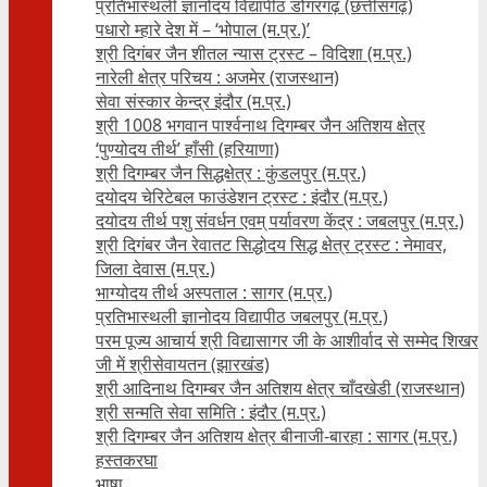
प्रतिभास्थली ज्ञानोदय विद्यापीठ डोंगरगढ़ (छत्तीसगढ़)
पधारो म्हारे देश में – ‘भोपाल (म.प्र.)’
श्री दिगंबर जैन शीतल न्यास ट्रस्ट – विदिशा (म.प्र.)
नारेली क्षेत्र परिचय : अजमेर (राजस्थान)
सेवा संस्कार केन्द्र इंदौर (म.प्र.)
श्री 1008 भगवान पार्श्वनाथ दिगम्बर जैन अतिशय क्षे‍त्र
‘पुण्योदय तीर्थ’ हाँसी (हरियाणा)
श्री दिगम्बर जैन सिद्धक्षेत्र : कुंडलपुर (म.प्र.)
दयोदय चेरिटेबल फाउंडेशन ट्रस्ट : इंदौर (म.प्र.)
दयोदय तीर्थ पशु संवर्धन एवम्‌ पर्यावरण केंद्र : जबलपुर (म.प्र.)
श्री दिगंबर जैन रेवातट सिद्धोदय सिद्ध क्षेत्र ट्रस्ट : नेमावर,
जिला देवास (म.प्र.)
भाग्योदय तीर्थ अस्पताल : सागर (म.प्र.)
प्रतिभास्थली ज्ञानोदय विद्यापीठ जबलपुर (म.प्र.)
परम पूज्य आचार्य श्री विद्यासागर जी के आशीर्वाद से सम्मेद शिखर
जी में श्रीसेवायतन (झारखंड)
श्री आदिनाथ दिगम्बर जैन अतिशय क्षेत्र चाँदखेडी (राजस्थान)
श्री सन्मति सेवा समिति : इंदौर (म.प्र.)
श्री दिगम्बर जैन अतिशय क्षेत्र बीनाजी-बारहा : सागर (म.प्र.)
हस्तकरघा
भाषा