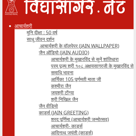
आचार्यश्री
मुनि दीक्षा : 50 वर्ष
साधु जीवन दर्शन
आचार्यश्री के वॉलपेपर (JAIN WALLPAPER)
जैन ऑडियो (JAIN AUDIO)
आचार्यश्री के मुखारविंद से सुनें शांतिधारा
परम पूज्य श्री १०८ अक्षयसागरजी के मुखारविंद से
समाधि भावना
आर्यिका 105 पूर्णमती माता जी
कश्मीरा जैन
जयश्री टोंग्या
श्री निखिल जैन
जैन वीडियो
कार्ड्स (JAIN GREETING)
शरद पूर्णिमा (आचार्यश्री जन्मोत्सव)
आचार्यश्री- कार्ड्स
आदिनाथ जयंती (कार्ड्स)