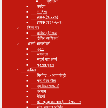
सुशीलता
उपदेश
साहित्य
हायकू (१‍-२२०)
हायकू (२२१-५०१)
शिष्य गण
दीक्षित मुनिराज
दीक्षित आर्यिकाएं
आरती आचार्यश्री
पूजन
जयमाला
संपूर्ण महा अर्घ्य
गुरु पद पूजन
कविता
गिरगिट…- आचार्यश्री
गुरू गौरव गीता
तुम विद्यासागर हो
प्रणाम
बेटियाँ
मेरी श्रद्धा का नाम है – विद्यासागर
संत, साक्षात् अरिहंत