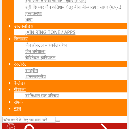
श्री सन्मति सेवा समिति : इंदौर (म.प्र.)
श्री दिगम्बर जैन अतिशय क्षेत्र बीनाजी-बारहा : सागर (म.प्र.)
हस्तकरघा
भाषा
डाउनलोड्स
JAIN RING TONE / APPS
जिनालय
जैन होस्टल – स्कॉलरशिप
जैन धर्मशाला
चेरिटेबल हॉस्पिटल
रेस्टोरेंट
राष्ट्रीय
अंतरराष्ट्रीय
कैलेंडर
गौशाला
शांतिधारा एक परिचय
संपर्क
न्यूज़