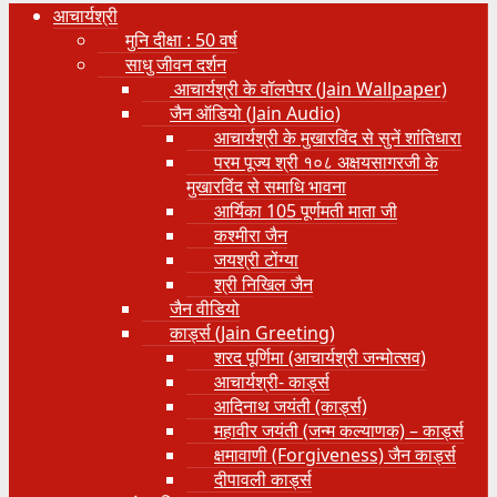
आचार्यश्री
मुनि दीक्षा : 50 वर्ष
साधु जीवन दर्शन
आचार्यश्री के वॉलपेपर (Jain Wallpaper)
जैन ऑडियो (Jain Audio)
आचार्यश्री के मुखारविंद से सुनें शांतिधारा
परम पूज्य श्री १०८ अक्षयसागरजी के
मुखारविंद से समाधि भावना
आर्यिका 105 पूर्णमती माता जी
कश्मीरा जैन
जयश्री टोंग्या
श्री निखिल जैन
जैन वीडियो
कार्ड्स (Jain Greeting)
शरद पूर्णिमा (आचार्यश्री जन्मोत्सव)
आचार्यश्री- कार्ड्स
आदिनाथ जयंती (कार्ड्स)
महावीर जयंती (जन्म कल्याणक) – कार्ड्स
क्षमावाणी (Forgiveness) जैन कार्ड्स
दीपावली कार्ड्स