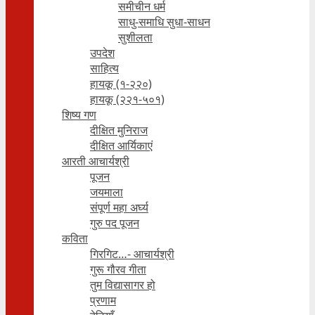
समीचीन धर्म
साधु-समाधि सुधा-साधन
सुशीलता
उपदेश
साहित्य
हायकू (१‍-२२०)
हायकू (२२१-५०१)
शिष्य गण
दीक्षित मुनिराज
दीक्षित आर्यिकाएं
आरती आचार्यश्री
पूजन
जयमाला
संपूर्ण महा अर्घ्य
गुरु पद पूजन
कविता
गिरगिट…- आचार्यश्री
गुरू गौरव गीता
तुम विद्यासागर हो
प्रणाम