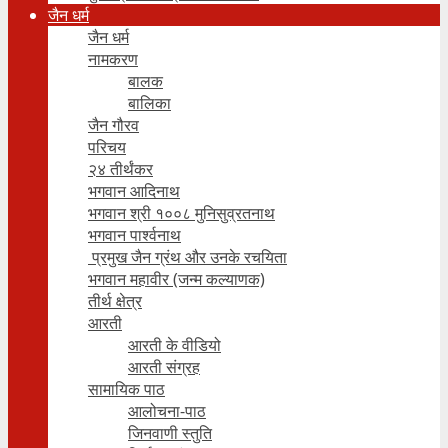
जैन धर्म
जैन धर्म
नामकरण
बालक
बालिका
जैन गौरव
परिचय
२४ तीर्थंकर
भगवान आदिनाथ
भगवान श्री १००८ मुनिसुव्रतनाथ
भगवान पार्श्वनाथ
प्रमुख जैन ग्रंथ और उनके रचयिता
भगवान महावीर (जन्म कल्याणक)
तीर्थ क्षेत्र
आरती
आरती के वीडियो
आरती संग्रह
सामायिक पाठ
आलोचना-पाठ
जिनवाणी स्तुति