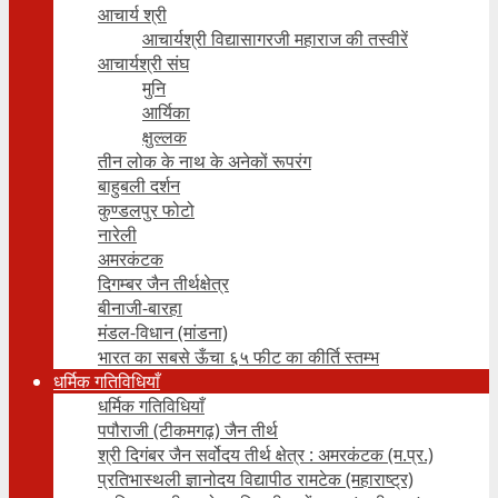
आचार्य श्री
आचार्यश्री विद्यासागरजी महाराज की तस्वीरें
आचार्यश्री संघ
मुनि
आर्यिका
क्षुल्लक
तीन लोक के नाथ के अनेकों रूपरंग
बाहुबली दर्शन
कुण्डलपुर फोटो
नारेली
अमरकंटक
दिगम्बर जैन तीर्थक्षेत्र
बीनाजी-बारहा
मंडल-विधान (मांडना)
भारत का सबसे ऊँचा ६५ फीट का कीर्ति स्तम्भ
धर्मिक गतिविधियाँ
धर्मिक गतिविधियाँ
पपौराजी (टीकमगढ़) जैन तीर्थ
श्री दिगंबर जैन सर्वोदय तीर्थ क्षेत्र : अमरकंटक (म.प्र.)
प्रतिभास्थली ज्ञानोदय विद्यापीठ रामटेक (महाराष्ट्र)