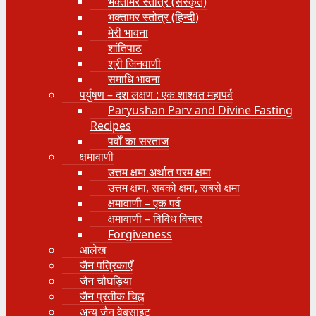
भक्तामर स्तोत्र (संस्कृत)
भक्तामर स्तोत्र (हिन्दी)
मेरी भावना
शांतिपाठ
श्री जिनवाणी
समाधि भावना
पर्युषण – दश लक्षण : एक शाश्वत महापर्व
Paryushan Parv and Divine Fasting
Recipes
पर्वों का सरताज
क्षमावाणी
उत्तम क्षमा अर्थात परम क्षमा
उत्तम क्षमा, सबको क्षमा, सबसे क्षमा
क्षमावाणी – एक पर्व
क्षमावाणी – विविध विचार
Forgiveness
आलेख
जैन पत्रिकाएँ
जैन चौघड़िया
जैन प्रतीक चिह्न
अन्य जैन वेबसाइट