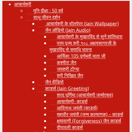
आचार्यश्री
मुनि दीक्षा : 50 वर्ष
साधु जीवन दर्शन
आचार्यश्री के वॉलपेपर (Jain Wallpaper)
जैन ऑडियो (Jain Audio)
आचार्यश्री के मुखारविंद से सुनें शांतिधारा
परम पूज्य श्री १०८ अक्षयसागरजी के
मुखारविंद से समाधि भावना
आर्यिका 105 पूर्णमती माता जी
कश्मीरा जैन
जयश्री टोंग्या
श्री निखिल जैन
जैन वीडियो
कार्ड्स (Jain Greeting)
शरद पूर्णिमा (आचार्यश्री जन्मोत्सव)
आचार्यश्री- कार्ड्स
आदिनाथ जयंती (कार्ड्स)
महावीर जयंती (जन्म कल्याणक) – कार्ड्स
क्षमावाणी (Forgiveness) जैन कार्ड्स
दीपावली कार्ड्स