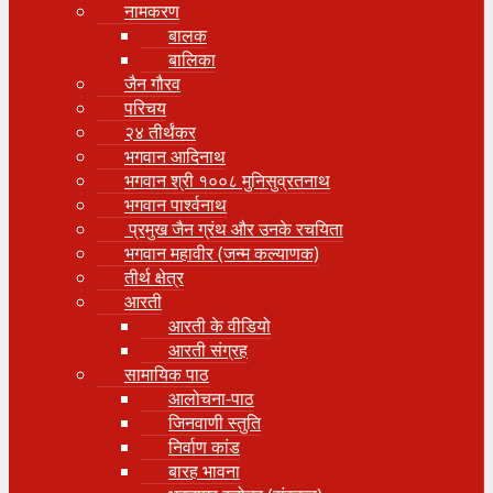
नामकरण
बालक
बालिका
जैन गौरव
परिचय
२४ तीर्थंकर
भगवान आदिनाथ
भगवान श्री १००८ मुनिसुव्रतनाथ
भगवान पार्श्वनाथ
प्रमुख जैन ग्रंथ और उनके रचयिता
भगवान महावीर (जन्म कल्याणक)
तीर्थ क्षेत्र
आरती
आरती के वीडियो
आरती संग्रह
सामायिक पाठ
आलोचना-पाठ
जिनवाणी स्तुति
निर्वाण कांड
बारह भावना