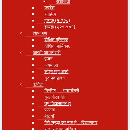
सुशीलता
उपदेश
साहित्य
हायकू (१‍-२२०)
हायकू (२२१-५०१)
शिष्य गण
दीक्षित मुनिराज
दीक्षित आर्यिकाएं
आरती आचार्यश्री
पूजन
जयमाला
संपूर्ण महा अर्घ्य
गुरु पद पूजन
कविता
गिरगिट…- आचार्यश्री
गुरू गौरव गीता
तुम विद्यासागर हो
प्रणाम
बेटियाँ
मेरी श्रद्धा का नाम है – विद्यासागर
संत, साक्षात् अरिहंत