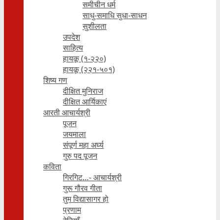
समीचीन धर्म
साधु-समाधि सुधा-साधन
सुशीलता
उपदेश
साहित्य
हायकू (१‍-२२०)
हायकू (२२१-५०१)
शिष्य गण
दीक्षित मुनिराज
दीक्षित आर्यिकाएं
आरती आचार्यश्री
पूजन
जयमाला
संपूर्ण महा अर्घ्य
गुरु पद पूजन
कविता
गिरगिट…- आचार्यश्री
गुरू गौरव गीता
तुम विद्यासागर हो
प्रणाम