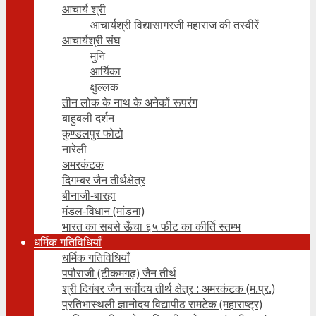
आचार्य श्री
आचार्यश्री विद्यासागरजी महाराज की तस्वीरें
आचार्यश्री संघ
मुनि
आर्यिका
क्षुल्लक
तीन लोक के नाथ के अनेकों रूपरंग
बाहुबली दर्शन
कुण्डलपुर फोटो
नारेली
अमरकंटक
दिगम्बर जैन तीर्थक्षेत्र
बीनाजी-बारहा
मंडल-विधान (मांडना)
भारत का सबसे ऊँचा ६५ फीट का कीर्ति स्तम्भ
धर्मिक गतिविधियाँ
धर्मिक गतिविधियाँ
पपौराजी (टीकमगढ़) जैन तीर्थ
श्री दिगंबर जैन सर्वोदय तीर्थ क्षेत्र : अमरकंटक (म.प्र.)
प्रतिभास्थली ज्ञानोदय विद्यापीठ रामटेक (महाराष्ट्र)