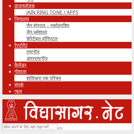
डाउनलोड्स
JAIN RING TONE / APPS
जिनालय
जैन होस्टल – स्कॉलरशिप
जैन धर्मशाला
चेरिटेबल हॉस्पिटल
रेस्टोरेंट
राष्ट्रीय
अंतरराष्ट्रीय
कैलेंडर
गौशाला
शांतिधारा एक परिचय
संपर्क
न्यूज़