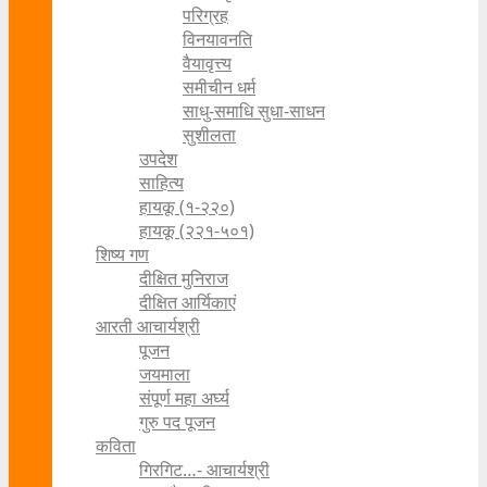
परिग्रह
विनयावनति
वैयावृत्त्य
समीचीन धर्म
साधु-समाधि सुधा-साधन
सुशीलता
उपदेश
साहित्य
हायकू (१‍-२२०)
हायकू (२२१-५०१)
शिष्य गण
दीक्षित मुनिराज
दीक्षित आर्यिकाएं
आरती आचार्यश्री
पूजन
जयमाला
संपूर्ण महा अर्घ्य
गुरु पद पूजन
कविता
गिरगिट…- आचार्यश्री