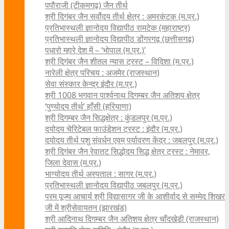
पपौराजी (टीकमगढ़) जैन तीर्थ
श्री दिगंबर जैन सर्वोदय तीर्थ क्षेत्र : अमरकंटक (म.प्र.)
प्रतिभास्थली ज्ञानोदय विद्यापीठ रामटेक (महाराष्ट्र)
प्रतिभास्थली ज्ञानोदय विद्यापीठ डोंगरगढ़ (छत्तीसगढ़)
पधारो म्हारे देश में – ‘भोपाल (म.प्र.)’
श्री दिगंबर जैन शीतल न्यास ट्रस्ट – विदिशा (म.प्र.)
नारेली क्षेत्र परिचय : अजमेर (राजस्थान)
सेवा संस्कार केन्द्र इंदौर (म.प्र.)
श्री 1008 भगवान पार्श्वनाथ दिगम्बर जैन अतिशय क्षे‍त्र
‘पुण्योदय तीर्थ’ हाँसी (हरियाणा)
श्री दिगम्बर जैन सिद्धक्षेत्र : कुंडलपुर (म.प्र.)
दयोदय चेरिटेबल फाउंडेशन ट्रस्ट : इंदौर (म.प्र.)
दयोदय तीर्थ पशु संवर्धन एवम्‌ पर्यावरण केंद्र : जबलपुर (म.प्र.)
श्री दिगंबर जैन रेवातट सिद्धोदय सिद्ध क्षेत्र ट्रस्ट : नेमावर,
जिला देवास (म.प्र.)
भाग्योदय तीर्थ अस्पताल : सागर (म.प्र.)
प्रतिभास्थली ज्ञानोदय विद्यापीठ जबलपुर (म.प्र.)
परम पूज्य आचार्य श्री विद्यासागर जी के आशीर्वाद से सम्मेद शिखर
जी में श्रीसेवायतन (झारखंड)
श्री आदिनाथ दिगम्बर जैन अतिशय क्षेत्र चाँदखेडी (राजस्थान)