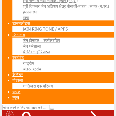
श्री सन्मति सेवा समिति : इंदौर (म.प्र.)
श्री दिगम्बर जैन अतिशय क्षेत्र बीनाजी-बारहा : सागर (म.प्र.)
हस्तकरघा
भाषा
डाउनलोड्स
JAIN RING TONE / APPS
जिनालय
जैन होस्टल – स्कॉलरशिप
जैन धर्मशाला
चेरिटेबल हॉस्पिटल
रेस्टोरेंट
राष्ट्रीय
अंतरराष्ट्रीय
कैलेंडर
गौशाला
शांतिधारा एक परिचय
संपर्क
न्यूज़