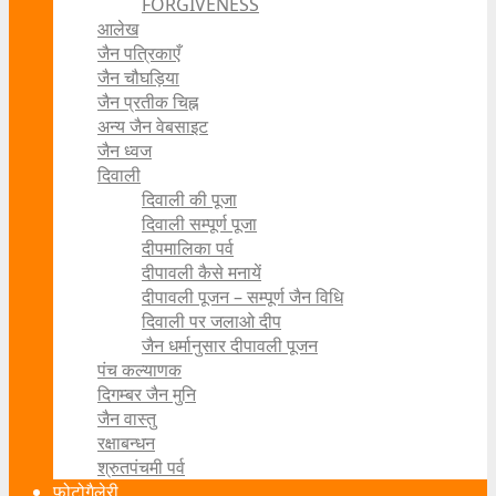
FORGIVENESS
आलेख
जैन पत्रिकाएँ
जैन चौघड़िया
जैन प्रतीक चिह्न
अन्य जैन वेबसाइट
जैन ध्वज
दिवाली
दिवाली की पूजा
दिवाली सम्पूर्ण पूजा
दीपमालिका पर्व
दीपावली कैसे मनायें
दीपावली पूजन – सम्पूर्ण जैन विधि
दिवाली पर जलाओ दीप
जैन धर्मानुसार दीपावली पूजन
पंच कल्याणक
दिगम्बर जैन मुनि
जैन वास्तु
रक्षाबन्धन
श्रुतपंचमी पर्व
फोटोगैलेरी