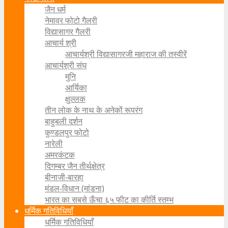
जैन धर्म
नेमावर फोटो गैलरी
विद्यासागर गैलरी
आचार्य श्री
आचार्यश्री विद्यासागरजी महाराज की तस्वीरें
आचार्यश्री संघ
मुनि
आर्यिका
क्षुल्लक
तीन लोक के नाथ के अनेकों रूपरंग
बाहुबली दर्शन
कुण्डलपुर फोटो
नारेली
अमरकंटक
दिगम्बर जैन तीर्थक्षेत्र
बीनाजी-बारहा
मंडल-विधान (मांडना)
भारत का सबसे ऊँचा ६५ फीट का कीर्ति स्तम्भ
धर्मिक गतिविधियाँ
धर्मिक गतिविधियाँ