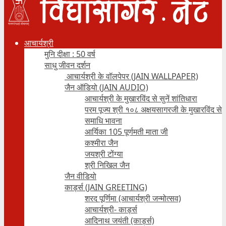
आचार्यश्री
मुनि दीक्षा : 50 वर्ष
साधु जीवन दर्शन
आचार्यश्री के वॉलपेपर (JAIN WALLPAPER)
जैन ऑडियो (JAIN AUDIO)
आचार्यश्री के मुखारविंद से सुनें शांतिधारा
परम पूज्य श्री १०८ अक्षयसागरजी के मुखारविंद से
समाधि भावना
आर्यिका 105 पूर्णमती माता जी
कश्मीरा जैन
जयश्री टोंग्या
श्री निखिल जैन
जैन वीडियो
कार्ड्स (JAIN GREETING)
शरद पूर्णिमा (आचार्यश्री जन्मोत्सव)
आचार्यश्री- कार्ड्स
आदिनाथ जयंती (कार्ड्स)