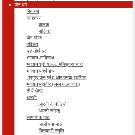
जैन धर्म
जैन धर्म
नामकरण
बालक
बालिका
जैन गौरव
परिचय
२४ तीर्थंकर
भगवान आदिनाथ
भगवान श्री १००८ मुनिसुव्रतनाथ
भगवान पार्श्वनाथ
प्रमुख जैन ग्रंथ और उनके रचयिता
भगवान महावीर (जन्म कल्याणक)
तीर्थ क्षेत्र
आरती
आरती के वीडियो
आरती संग्रह
सामायिक पाठ
आलोचना-पाठ
जिनवाणी स्तुति