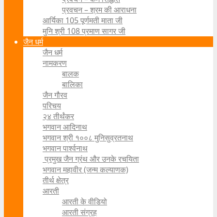
प्रवचन – श्रम की आराधना
आर्यिका 105 पूर्णमती माता जी
मुनि श्री 108 प्रमाण सागर जी
जैन धर्म
जैन धर्म
नामकरण
बालक
बालिका
जैन गौरव
परिचय
२४ तीर्थंकर
भगवान आदिनाथ
भगवान श्री १००८ मुनिसुव्रतनाथ
भगवान पार्श्वनाथ
प्रमुख जैन ग्रंथ और उनके रचयिता
भगवान महावीर (जन्म कल्याणक)
तीर्थ क्षेत्र
आरती
आरती के वीडियो
आरती संग्रह