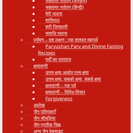
भक्तामर स्तोत्र (संस्कृत)
भक्तामर स्तोत्र (हिन्दी)
मेरी भावना
शांतिपाठ
श्री जिनवाणी
समाधि भावना
पर्युषण – दश लक्षण : एक शाश्वत महापर्व
Paryushan Parv and Divine Fasting
Recipes
पर्वों का सरताज
क्षमावाणी
उत्तम क्षमा अर्थात परम क्षमा
उत्तम क्षमा, सबको क्षमा, सबसे क्षमा
क्षमावाणी – एक पर्व
क्षमावाणी – विविध विचार
Forgiveness
आलेख
जैन पत्रिकाएँ
जैन चौघड़िया
जैन प्रतीक चिह्न
अन्य जैन वेबसाइट