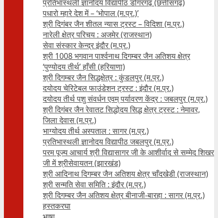
प्रतिभास्थली ज्ञानोदय विद्यापीठ डोंगरगढ़ (छत्तीसगढ़)
पधारो म्हारे देश में – ‘भोपाल (म.प्र.)’
श्री दिगंबर जैन शीतल न्यास ट्रस्ट – विदिशा (म.प्र.)
नारेली क्षेत्र परिचय : अजमेर (राजस्थान)
सेवा संस्कार केन्द्र इंदौर (म.प्र.)
श्री 1008 भगवान पार्श्वनाथ दिगम्बर जैन अतिशय क्षे‍त्र
‘पुण्योदय तीर्थ’ हाँसी (हरियाणा)
श्री दिगम्बर जैन सिद्धक्षेत्र : कुंडलपुर (म.प्र.)
दयोदय चेरिटेबल फाउंडेशन ट्रस्ट : इंदौर (म.प्र.)
दयोदय तीर्थ पशु संवर्धन एवम्‌ पर्यावरण केंद्र : जबलपुर (म.प्र.)
श्री दिगंबर जैन रेवातट सिद्धोदय सिद्ध क्षेत्र ट्रस्ट : नेमावर,
जिला देवास (म.प्र.)
भाग्योदय तीर्थ अस्पताल : सागर (म.प्र.)
प्रतिभास्थली ज्ञानोदय विद्यापीठ जबलपुर (म.प्र.)
परम पूज्य आचार्य श्री विद्यासागर जी के आशीर्वाद से सम्मेद शिखर
जी में श्रीसेवायतन (झारखंड)
श्री आदिनाथ दिगम्बर जैन अतिशय क्षेत्र चाँदखेडी (राजस्थान)
श्री सन्मति सेवा समिति : इंदौर (म.प्र.)
श्री दिगम्बर जैन अतिशय क्षेत्र बीनाजी-बारहा : सागर (म.प्र.)
हस्तकरघा
भाषा