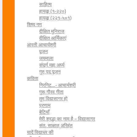
साहित्य
हायकू (१‍-२२०)
हायकू (२२१-५०१)
शिष्य गण
दीक्षित मुनिराज
दीक्षित आर्यिकाएं
आरती आचार्यश्री
पूजन
जयमाला
संपूर्ण महा अर्घ्य
गुरु पद पूजन
कविता
गिरगिट…- आचार्यश्री
गुरू गौरव गीता
तुम विद्यासागर हो
प्रणाम
बेटियाँ
मेरी श्रद्धा का नाम है – विद्यासागर
संत, साक्षात् अरिहंत
यादें विद्याधर की