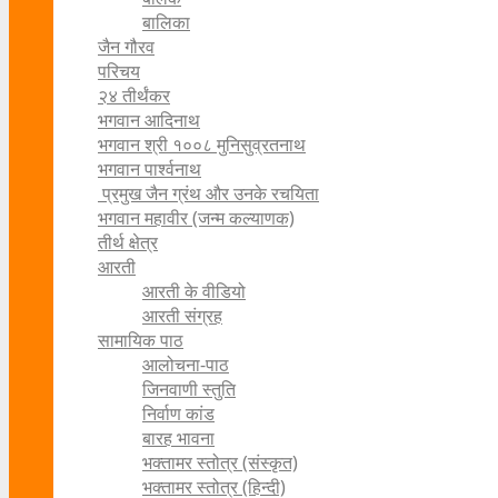
बालिका
जैन गौरव
परिचय
२४ तीर्थंकर
भगवान आदिनाथ
भगवान श्री १००८ मुनिसुव्रतनाथ
भगवान पार्श्वनाथ
प्रमुख जैन ग्रंथ और उनके रचयिता
भगवान महावीर (जन्म कल्याणक)
तीर्थ क्षेत्र
आरती
आरती के वीडियो
आरती संग्रह
सामायिक पाठ
आलोचना-पाठ
जिनवाणी स्तुति
निर्वाण कांड
बारह भावना
भक्तामर स्तोत्र (संस्कृत)
भक्तामर स्तोत्र (हिन्दी)