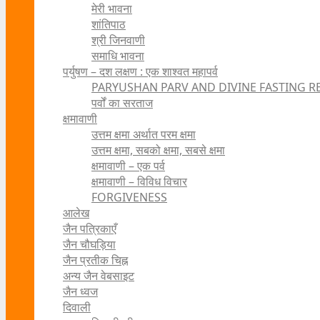
मेरी भावना
शांतिपाठ
श्री जिनवाणी
समाधि भावना
पर्युषण – दश लक्षण : एक शाश्वत महापर्व
PARYUSHAN PARV AND DIVINE FASTING R
पर्वों का सरताज
क्षमावाणी
उत्तम क्षमा अर्थात परम क्षमा
उत्तम क्षमा, सबको क्षमा, सबसे क्षमा
क्षमावाणी – एक पर्व
क्षमावाणी – विविध विचार
FORGIVENESS
आलेख
जैन पत्रिकाएँ
जैन चौघड़िया
जैन प्रतीक चिह्न
अन्य जैन वेबसाइट
जैन ध्वज
दिवाली