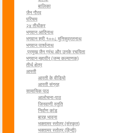
बालिका
जैन गौरव
परिचय
२४ तीर्थंकर
भगवान आदिनाथ
भगवान श्री १००८ मुनिसुव्रतनाथ
भगवान पार्श्वनाथ
प्रमुख जैन ग्रंथ और उनके रचयिता
भगवान महावीर (जन्म कल्याणक)
तीर्थ क्षेत्र
आरती
आरती के वीडियो
आरती संग्रह
सामायिक पाठ
आलोचना-पाठ
जिनवाणी स्तुति
निर्वाण कांड
बारह भावना
भक्तामर स्तोत्र (संस्कृत)
भक्तामर स्तोत्र (हिन्दी)