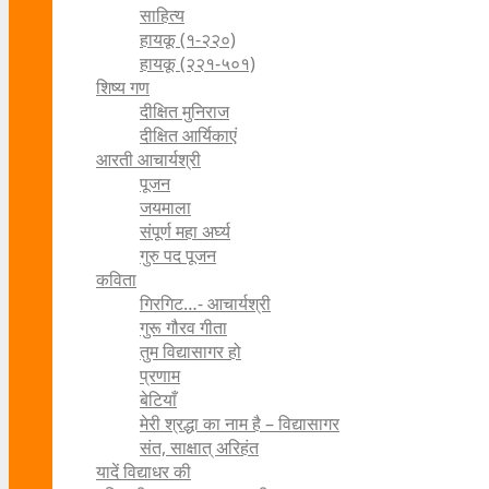
साहित्य
हायकू (१‍-२२०)
हायकू (२२१-५०१)
शिष्य गण
दीक्षित मुनिराज
दीक्षित आर्यिकाएं
आरती आचार्यश्री
पूजन
जयमाला
संपूर्ण महा अर्घ्य
गुरु पद पूजन
कविता
गिरगिट…- आचार्यश्री
गुरू गौरव गीता
तुम विद्यासागर हो
प्रणाम
बेटियाँ
मेरी श्रद्धा का नाम है – विद्यासागर
संत, साक्षात् अरिहंत
यादें विद्याधर की