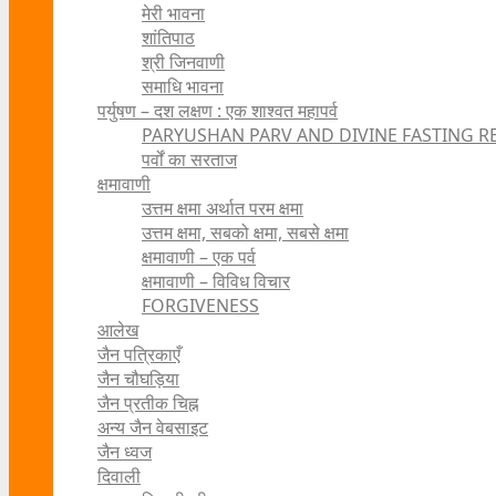
मेरी भावना
शांतिपाठ
श्री जिनवाणी
समाधि भावना
पर्युषण – दश लक्षण : एक शाश्वत महापर्व
PARYUSHAN PARV AND DIVINE FASTING R
पर्वों का सरताज
क्षमावाणी
उत्तम क्षमा अर्थात परम क्षमा
उत्तम क्षमा, सबको क्षमा, सबसे क्षमा
क्षमावाणी – एक पर्व
क्षमावाणी – विविध विचार
FORGIVENESS
आलेख
जैन पत्रिकाएँ
जैन चौघड़िया
जैन प्रतीक चिह्न
अन्य जैन वेबसाइट
जैन ध्वज
दिवाली