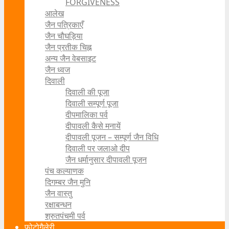
FORGIVENESS
आलेख
जैन पत्रिकाएँ
जैन चौघड़िया
जैन प्रतीक चिह्न
अन्य जैन वेबसाइट
जैन ध्वज
दिवाली
दिवाली की पूजा
दिवाली सम्पूर्ण पूजा
दीपमालिका पर्व
दीपावली कैसे मनायें
दीपावली पूजन – सम्पूर्ण जैन विधि
दिवाली पर जलाओ दीप
जैन धर्मानुसार दीपावली पूजन
पंच कल्याणक
दिगम्बर जैन मुनि
जैन वास्तु
रक्षाबन्धन
श्रुतपंचमी पर्व
फोटोगैलेरी