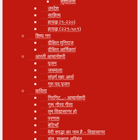
सुशीलता
उपदेश
साहित्य
हायकू (१‍-२२०)
हायकू (२२१-५०१)
शिष्य गण
दीक्षित मुनिराज
दीक्षित आर्यिकाएं
आरती आचार्यश्री
पूजन
जयमाला
संपूर्ण महा अर्घ्य
गुरु पद पूजन
कविता
गिरगिट…- आचार्यश्री
गुरू गौरव गीता
तुम विद्यासागर हो
प्रणाम
बेटियाँ
मेरी श्रद्धा का नाम है – विद्यासागर
संत, साक्षात् अरिहंत