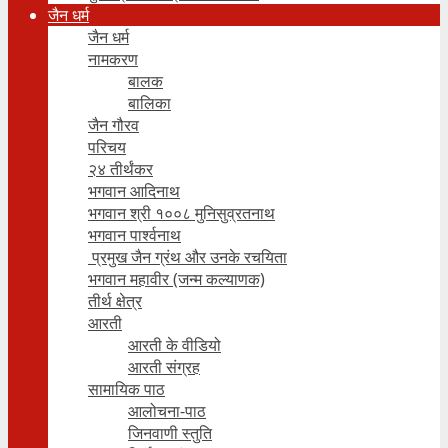
जैन धर्म
जैन धर्म
नामकरण
बालक
बालिका
जैन गौरव
परिचय
२४ तीर्थंकर
भगवान आदिनाथ
भगवान श्री १००८ मुनिसुव्रतनाथ
भगवान पार्श्वनाथ
प्रमुख जैन ग्रंथ और उनके रचयिता
भगवान महावीर (जन्म कल्याणक)
तीर्थ क्षेत्र
आरती
आरती के वीडियो
आरती संग्रह
सामायिक पाठ
आलोचना-पाठ
जिनवाणी स्तुति