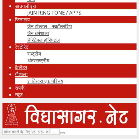
डाउनलोड्स
JAIN RING TONE / APPS
जिनालय
जैन होस्टल – स्कॉलरशिप
जैन धर्मशाला
चेरिटेबल हॉस्पिटल
रेस्टोरेंट
राष्ट्रीय
अंतरराष्ट्रीय
कैलेंडर
गौशाला
शांतिधारा एक परिचय
संपर्क
न्यूज़