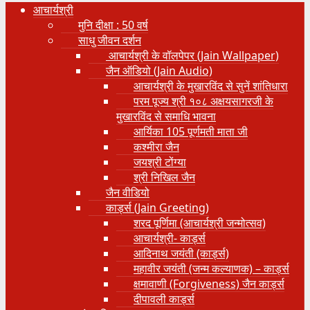
आचार्यश्री
मुनि दीक्षा : 50 वर्ष
साधु जीवन दर्शन
आचार्यश्री के वॉलपेपर (Jain Wallpaper)
जैन ऑडियो (Jain Audio)
आचार्यश्री के मुखारविंद से सुनें शांतिधारा
परम पूज्य श्री १०८ अक्षयसागरजी के
मुखारविंद से समाधि भावना
आर्यिका 105 पूर्णमती माता जी
कश्मीरा जैन
जयश्री टोंग्या
श्री निखिल जैन
जैन वीडियो
कार्ड्स (Jain Greeting)
शरद पूर्णिमा (आचार्यश्री जन्मोत्सव)
आचार्यश्री- कार्ड्स
आदिनाथ जयंती (कार्ड्स)
महावीर जयंती (जन्म कल्याणक) – कार्ड्स
क्षमावाणी (Forgiveness) जैन कार्ड्स
दीपावली कार्ड्स