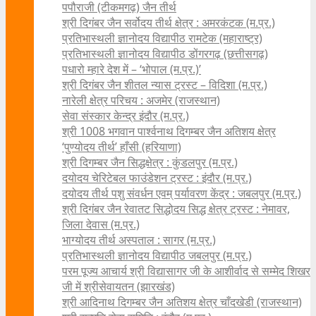
पपौराजी (टीकमगढ़) जैन तीर्थ
श्री दिगंबर जैन सर्वोदय तीर्थ क्षेत्र : अमरकंटक (म.प्र.)
प्रतिभास्थली ज्ञानोदय विद्यापीठ रामटेक (महाराष्ट्र)
प्रतिभास्थली ज्ञानोदय विद्यापीठ डोंगरगढ़ (छत्तीसगढ़)
पधारो म्हारे देश में – ‘भोपाल (म.प्र.)’
श्री दिगंबर जैन शीतल न्यास ट्रस्ट – विदिशा (म.प्र.)
नारेली क्षेत्र परिचय : अजमेर (राजस्थान)
सेवा संस्कार केन्द्र इंदौर (म.प्र.)
श्री 1008 भगवान पार्श्वनाथ दिगम्बर जैन अतिशय क्षे‍त्र
‘पुण्योदय तीर्थ’ हाँसी (हरियाणा)
श्री दिगम्बर जैन सिद्धक्षेत्र : कुंडलपुर (म.प्र.)
दयोदय चेरिटेबल फाउंडेशन ट्रस्ट : इंदौर (म.प्र.)
दयोदय तीर्थ पशु संवर्धन एवम्‌ पर्यावरण केंद्र : जबलपुर (म.प्र.)
श्री दिगंबर जैन रेवातट सिद्धोदय सिद्ध क्षेत्र ट्रस्ट : नेमावर,
जिला देवास (म.प्र.)
भाग्योदय तीर्थ अस्पताल : सागर (म.प्र.)
प्रतिभास्थली ज्ञानोदय विद्यापीठ जबलपुर (म.प्र.)
परम पूज्य आचार्य श्री विद्यासागर जी के आशीर्वाद से सम्मेद शिखर
जी में श्रीसेवायतन (झारखंड)
श्री आदिनाथ दिगम्बर जैन अतिशय क्षेत्र चाँदखेडी (राजस्थान)