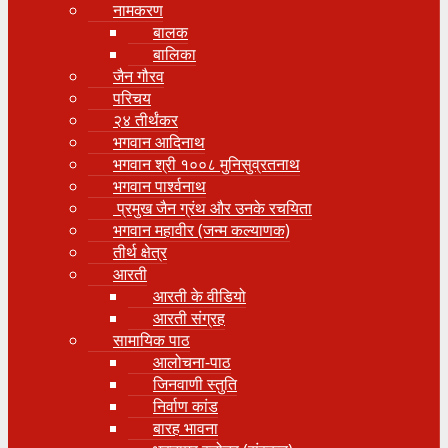
नामकरण
बालक
बालिका
जैन गौरव
परिचय
२४ तीर्थंकर
भगवान आदिनाथ
भगवान श्री १००८ मुनिसुव्रतनाथ
भगवान पार्श्वनाथ
प्रमुख जैन ग्रंथ और उनके रचयिता
भगवान महावीर (जन्म कल्याणक)
तीर्थ क्षेत्र
आरती
आरती के वीडियो
आरती संग्रह
सामायिक पाठ
आलोचना-पाठ
जिनवाणी स्तुति
निर्वाण कांड
बारह भावना