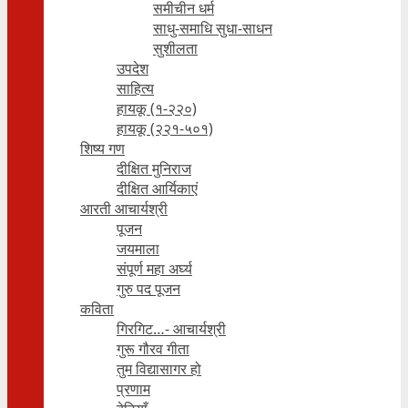
समीचीन धर्म
साधु-समाधि सुधा-साधन
सुशीलता
उपदेश
साहित्य
हायकू (१‍-२२०)
हायकू (२२१-५०१)
शिष्य गण
दीक्षित मुनिराज
दीक्षित आर्यिकाएं
आरती आचार्यश्री
पूजन
जयमाला
संपूर्ण महा अर्घ्य
गुरु पद पूजन
कविता
गिरगिट…- आचार्यश्री
गुरू गौरव गीता
तुम विद्यासागर हो
प्रणाम