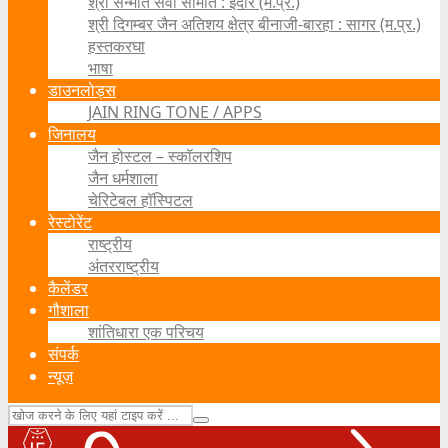
श्री सन्मति सेवा समिति : इंदौर (म.प्र.)
श्री दिगम्बर जैन अतिशय क्षेत्र बीनाजी-बारहा : सागर (म.प्र.)
हस्तकरघा
भाषा
डाउनलोड्स
JAIN RING TONE / APPS
जिनालय
जैन होस्टल – स्कॉलरशिप
जैन धर्मशाला
चेरिटेबल हॉस्पिटल
रेस्टोरेंट
राष्ट्रीय
अंतरराष्ट्रीय
कैलेंडर
गौशाला
शांतिधारा एक परिचय
संपर्क
न्यूज़