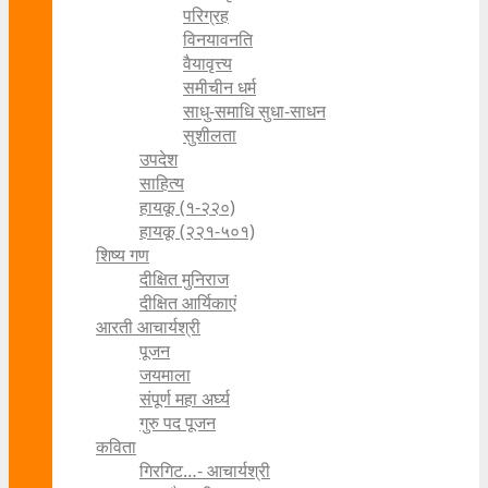
परिग्रह
विनयावनति
वैयावृत्त्य
समीचीन धर्म
साधु-समाधि सुधा-साधन
सुशीलता
उपदेश
साहित्य
हायकू (१‍-२२०)
हायकू (२२१-५०१)
शिष्य गण
दीक्षित मुनिराज
दीक्षित आर्यिकाएं
आरती आचार्यश्री
पूजन
जयमाला
संपूर्ण महा अर्घ्य
गुरु पद पूजन
कविता
गिरगिट…- आचार्यश्री