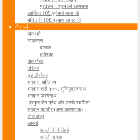
प्रवचन – श्रम की आराधना
आर्यिका 105 पूर्णमती माता जी
मुनि श्री 108 प्रमाण सागर जी
जैन धर्म
जैन धर्म
नामकरण
बालक
बालिका
जैन गौरव
परिचय
२४ तीर्थंकर
भगवान आदिनाथ
भगवान श्री १००८ मुनिसुव्रतनाथ
भगवान पार्श्वनाथ
प्रमुख जैन ग्रंथ और उनके रचयिता
भगवान महावीर (जन्म कल्याणक)
तीर्थ क्षेत्र
आरती
आरती के वीडियो
आरती संग्रह