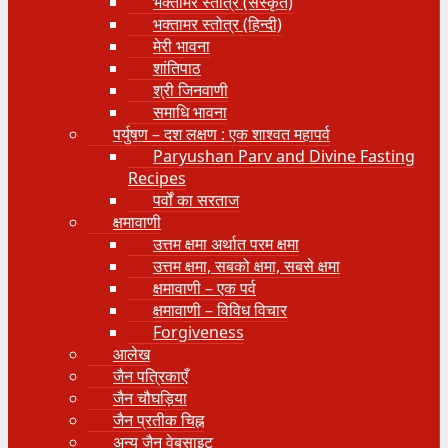
भक्तामर स्तोत्र (संस्कृत)
भक्तामर स्तोत्र (हिन्दी)
मेरी भावना
शांतिपाठ
श्री जिनवाणी
समाधि भावना
पर्युषण – दश लक्षण : एक शाश्वत महापर्व
Paryushan Parv and Divine Fasting
Recipes
पर्वों का सरताज
क्षमावाणी
उत्तम क्षमा अर्थात परम क्षमा
उत्तम क्षमा, सबको क्षमा, सबसे क्षमा
क्षमावाणी – एक पर्व
क्षमावाणी – विविध विचार
Forgiveness
आलेख
जैन पत्रिकाएँ
जैन चौघड़िया
जैन प्रतीक चिह्न
अन्य जैन वेबसाइट