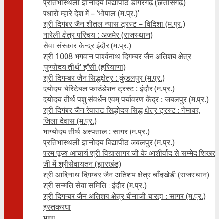
प्रतिभास्थली ज्ञानोदय विद्यापीठ डोंगरगढ़ (छत्तीसगढ़)
पधारो म्हारे देश में – ‘भोपाल (म.प्र.)’
श्री दिगंबर जैन शीतल न्यास ट्रस्ट – विदिशा (म.प्र.)
नारेली क्षेत्र परिचय : अजमेर (राजस्थान)
सेवा संस्कार केन्द्र इंदौर (म.प्र.)
श्री 1008 भगवान पार्श्वनाथ दिगम्बर जैन अतिशय क्षे‍त्र
‘पुण्योदय तीर्थ’ हाँसी (हरियाणा)
श्री दिगम्बर जैन सिद्धक्षेत्र : कुंडलपुर (म.प्र.)
दयोदय चेरिटेबल फाउंडेशन ट्रस्ट : इंदौर (म.प्र.)
दयोदय तीर्थ पशु संवर्धन एवम्‌ पर्यावरण केंद्र : जबलपुर (म.प्र.)
श्री दिगंबर जैन रेवातट सिद्धोदय सिद्ध क्षेत्र ट्रस्ट : नेमावर,
जिला देवास (म.प्र.)
भाग्योदय तीर्थ अस्पताल : सागर (म.प्र.)
प्रतिभास्थली ज्ञानोदय विद्यापीठ जबलपुर (म.प्र.)
परम पूज्य आचार्य श्री विद्यासागर जी के आशीर्वाद से सम्मेद शिखर
जी में श्रीसेवायतन (झारखंड)
श्री आदिनाथ दिगम्बर जैन अतिशय क्षेत्र चाँदखेडी (राजस्थान)
श्री सन्मति सेवा समिति : इंदौर (म.प्र.)
श्री दिगम्बर जैन अतिशय क्षेत्र बीनाजी-बारहा : सागर (म.प्र.)
हस्तकरघा
भाषा