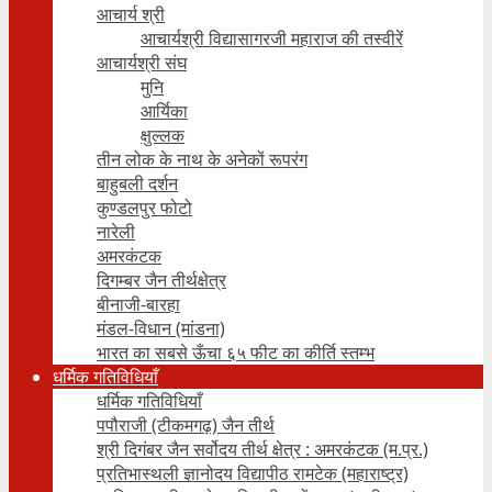
आचार्य श्री
आचार्यश्री विद्यासागरजी महाराज की तस्वीरें
आचार्यश्री संघ
मुनि
आर्यिका
क्षुल्लक
तीन लोक के नाथ के अनेकों रूपरंग
बाहुबली दर्शन
कुण्डलपुर फोटो
नारेली
अमरकंटक
दिगम्बर जैन तीर्थक्षेत्र
बीनाजी-बारहा
मंडल-विधान (मांडना)
भारत का सबसे ऊँचा ६५ फीट का कीर्ति स्तम्भ
धर्मिक गतिविधियाँ
धर्मिक गतिविधियाँ
पपौराजी (टीकमगढ़) जैन तीर्थ
श्री दिगंबर जैन सर्वोदय तीर्थ क्षेत्र : अमरकंटक (म.प्र.)
प्रतिभास्थली ज्ञानोदय विद्यापीठ रामटेक (महाराष्ट्र)