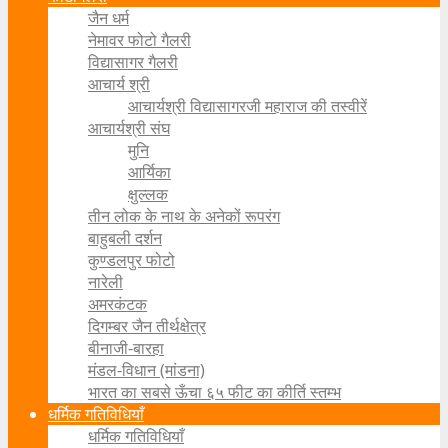
जैन धर्म
नेमावर फोटो गैलरी
विद्यासागर गैलरी
आचार्य श्री
आचार्यश्री विद्यासागरजी महाराज की तस्वीरें
आचार्यश्री संघ
मुनि
आर्यिका
क्षुल्लक
तीन लोक के नाथ के अनेकों रूपरंग
बाहुबली दर्शन
कुण्डलपुर फोटो
नारेली
अमरकंटक
दिगम्बर जैन तीर्थक्षेत्र
बीनाजी-बारहा
मंडल-विधान (मांडना)
भारत का सबसे ऊँचा ६५ फीट का कीर्ति स्तम्भ
धर्मिक गतिविधियाँ
धर्मिक गतिविधियाँ