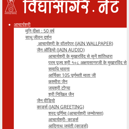
आचार्यश्री
मुनि दीक्षा : 50 वर्ष
साधु जीवन दर्शन
आचार्यश्री के वॉलपेपर (JAIN WALLPAPER)
जैन ऑडियो (JAIN AUDIO)
आचार्यश्री के मुखारविंद से सुनें शांतिधारा
परम पूज्य श्री १०८ अक्षयसागरजी के मुखारविंद से
समाधि भावना
आर्यिका 105 पूर्णमती माता जी
कश्मीरा जैन
जयश्री टोंग्या
श्री निखिल जैन
जैन वीडियो
कार्ड्स (JAIN GREETING)
शरद पूर्णिमा (आचार्यश्री जन्मोत्सव)
आचार्यश्री- कार्ड्स
आदिनाथ जयंती (कार्ड्स)