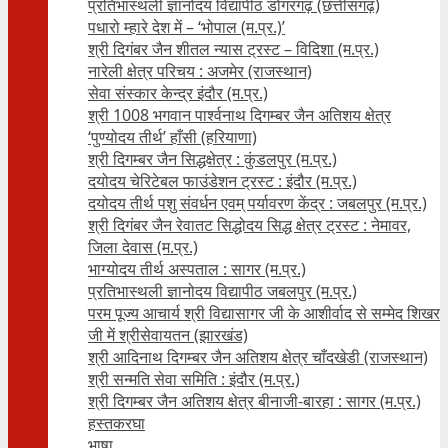
प्रतिभास्थली ज्ञानोदय विद्यापीठ डोंगरगढ़ (छत्तीसगढ़)
पधारो म्हारे देश में – ‘भोपाल (म.प्र.)’
श्री दिगंबर जैन शीतल न्यास ट्रस्ट – विदिशा (म.प्र.)
नारेली क्षेत्र परिचय : अजमेर (राजस्थान)
सेवा संस्कार केन्द्र इंदौर (म.प्र.)
श्री 1008 भगवान पार्श्वनाथ दिगम्बर जैन अतिशय क्षे‍त्र
‘पुण्योदय तीर्थ’ हाँसी (हरियाणा)
श्री दिगम्बर जैन सिद्धक्षेत्र : कुंडलपुर (म.प्र.)
दयोदय चेरिटेबल फाउंडेशन ट्रस्ट : इंदौर (म.प्र.)
दयोदय तीर्थ पशु संवर्धन एवम्‌ पर्यावरण केंद्र : जबलपुर (म.प्र.)
श्री दिगंबर जैन रेवातट सिद्धोदय सिद्ध क्षेत्र ट्रस्ट : नेमावर,
जिला देवास (म.प्र.)
भाग्योदय तीर्थ अस्पताल : सागर (म.प्र.)
प्रतिभास्थली ज्ञानोदय विद्यापीठ जबलपुर (म.प्र.)
परम पूज्य आचार्य श्री विद्यासागर जी के आशीर्वाद से सम्मेद शिखर
जी में श्रीसेवायतन (झारखंड)
श्री आदिनाथ दिगम्बर जैन अतिशय क्षेत्र चाँदखेडी (राजस्थान)
श्री सन्मति सेवा समिति : इंदौर (म.प्र.)
श्री दिगम्बर जैन अतिशय क्षेत्र बीनाजी-बारहा : सागर (म.प्र.)
हस्तकरघा
भाषा