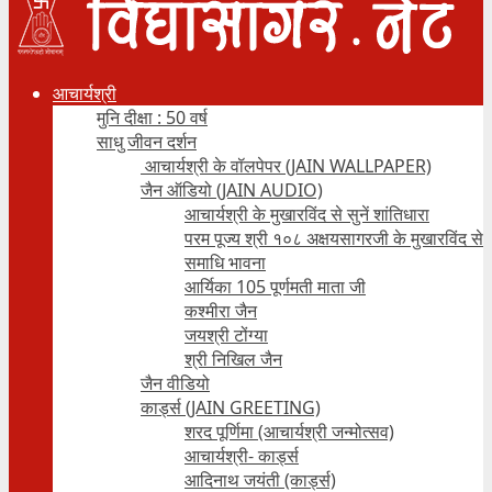
आचार्यश्री
मुनि दीक्षा : 50 वर्ष
साधु जीवन दर्शन
आचार्यश्री के वॉलपेपर (JAIN WALLPAPER)
जैन ऑडियो (JAIN AUDIO)
आचार्यश्री के मुखारविंद से सुनें शांतिधारा
परम पूज्य श्री १०८ अक्षयसागरजी के मुखारविंद से
समाधि भावना
आर्यिका 105 पूर्णमती माता जी
कश्मीरा जैन
जयश्री टोंग्या
श्री निखिल जैन
जैन वीडियो
कार्ड्स (JAIN GREETING)
शरद पूर्णिमा (आचार्यश्री जन्मोत्सव)
आचार्यश्री- कार्ड्स
आदिनाथ जयंती (कार्ड्स)