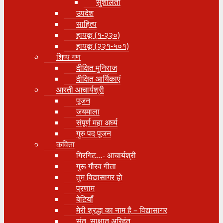
सुशीलता
उपदेश
साहित्य
हायकू (१‍-२२०)
हायकू (२२१-५०१)
शिष्य गण
दीक्षित मुनिराज
दीक्षित आर्यिकाएं
आरती आचार्यश्री
पूजन
जयमाला
संपूर्ण महा अर्घ्य
गुरु पद पूजन
कविता
गिरगिट…- आचार्यश्री
गुरू गौरव गीता
तुम विद्यासागर हो
प्रणाम
बेटियाँ
मेरी श्रद्धा का नाम है – विद्यासागर
संत, साक्षात् अरिहंत