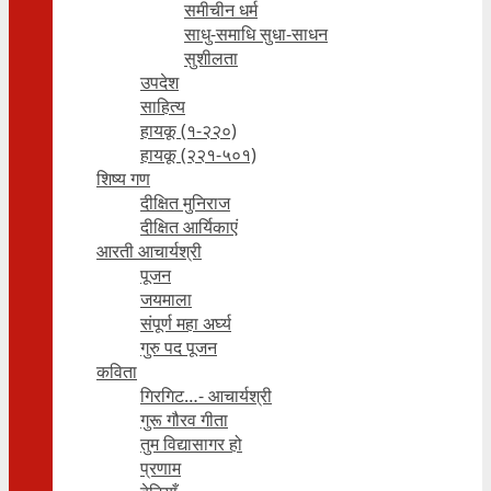
समीचीन धर्म
साधु-समाधि सुधा-साधन
सुशीलता
उपदेश
साहित्य
हायकू (१‍-२२०)
हायकू (२२१-५०१)
शिष्य गण
दीक्षित मुनिराज
दीक्षित आर्यिकाएं
आरती आचार्यश्री
पूजन
जयमाला
संपूर्ण महा अर्घ्य
गुरु पद पूजन
कविता
गिरगिट…- आचार्यश्री
गुरू गौरव गीता
तुम विद्यासागर हो
प्रणाम