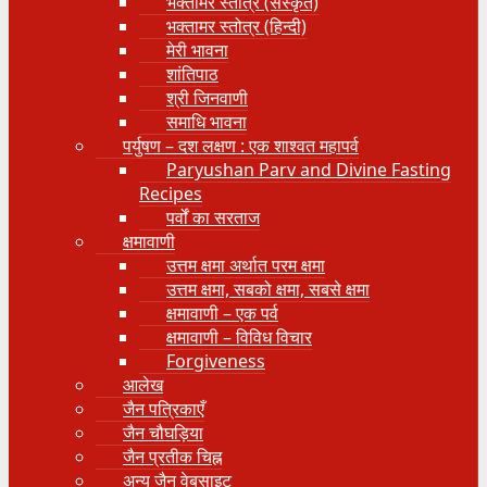
भक्तामर स्तोत्र (संस्कृत)
भक्तामर स्तोत्र (हिन्दी)
मेरी भावना
शांतिपाठ
श्री जिनवाणी
समाधि भावना
पर्युषण – दश लक्षण : एक शाश्वत महापर्व
Paryushan Parv and Divine Fasting
Recipes
पर्वों का सरताज
क्षमावाणी
उत्तम क्षमा अर्थात परम क्षमा
उत्तम क्षमा, सबको क्षमा, सबसे क्षमा
क्षमावाणी – एक पर्व
क्षमावाणी – विविध विचार
Forgiveness
आलेख
जैन पत्रिकाएँ
जैन चौघड़िया
जैन प्रतीक चिह्न
अन्य जैन वेबसाइट