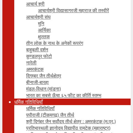
आचार्य श्री
आचार्यश्री विद्यासागरजी महाराज की तस्वीरें
आचार्यश्री संघ
मुनि
आर्यिका
क्षुल्लक
तीन लोक के नाथ के अनेकों रूपरंग
बाहुबली दर्शन
कुण्डलपुर फोटो
नारेली
अमरकंटक
दिगम्बर जैन तीर्थक्षेत्र
बीनाजी-बारहा
मंडल-विधान (मांडना)
भारत का सबसे ऊँचा ६५ फीट का कीर्ति स्तम्भ
धर्मिक गतिविधियाँ
धर्मिक गतिविधियाँ
पपौराजी (टीकमगढ़) जैन तीर्थ
श्री दिगंबर जैन सर्वोदय तीर्थ क्षेत्र : अमरकंटक (म.प्र.)
प्रतिभास्थली ज्ञानोदय विद्यापीठ रामटेक (महाराष्ट्र)