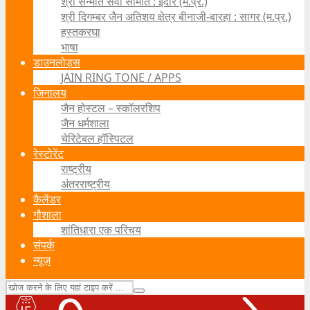
श्री सन्मति सेवा समिति : इंदौर (म.प्र.)
श्री दिगम्बर जैन अतिशय क्षेत्र बीनाजी-बारहा : सागर (म.प्र.)
हस्तकरघा
भाषा
डाउनलोड्स
JAIN RING TONE / APPS
जिनालय
जैन होस्टल – स्कॉलरशिप
जैन धर्मशाला
चेरिटेबल हॉस्पिटल
रेस्टोरेंट
राष्ट्रीय
अंतरराष्ट्रीय
कैलेंडर
गौशाला
शांतिधारा एक परिचय
संपर्क
न्यूज़