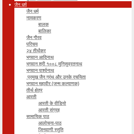
जैन धर्म
जैन धर्म
नामकरण
बालक
बालिका
जैन गौरव
परिचय
२४ तीर्थंकर
भगवान आदिनाथ
भगवान श्री १००८ मुनिसुव्रतनाथ
भगवान पार्श्वनाथ
प्रमुख जैन ग्रंथ और उनके रचयिता
भगवान महावीर (जन्म कल्याणक)
तीर्थ क्षेत्र
आरती
आरती के वीडियो
आरती संग्रह
सामायिक पाठ
आलोचना-पाठ
जिनवाणी स्तुति