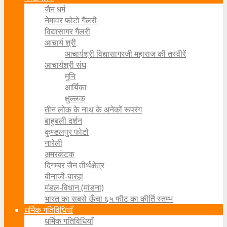
जैन धर्म
नेमावर फोटो गैलरी
विद्यासागर गैलरी
आचार्य श्री
आचार्यश्री विद्यासागरजी महाराज की तस्वीरें
आचार्यश्री संघ
मुनि
आर्यिका
क्षुल्लक
तीन लोक के नाथ के अनेकों रूपरंग
बाहुबली दर्शन
कुण्डलपुर फोटो
नारेली
अमरकंटक
दिगम्बर जैन तीर्थक्षेत्र
बीनाजी-बारहा
मंडल-विधान (मांडना)
भारत का सबसे ऊँचा ६५ फीट का कीर्ति स्तम्भ
धर्मिक गतिविधियाँ
धर्मिक गतिविधियाँ