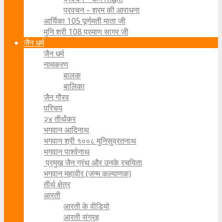
प्रवचन – श्रम की आराधना
आर्यिका 105 पूर्णमती माता जी
मुनि श्री 108 प्रमाण सागर जी
जैन धर्म
जैन धर्म
नामकरण
बालक
बालिका
जैन गौरव
परिचय
२४ तीर्थंकर
भगवान आदिनाथ
भगवान श्री १००८ मुनिसुव्रतनाथ
भगवान पार्श्वनाथ
प्रमुख जैन ग्रंथ और उनके रचयिता
भगवान महावीर (जन्म कल्याणक)
तीर्थ क्षेत्र
आरती
आरती के वीडियो
आरती संग्रह