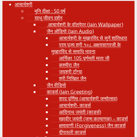
आचार्यश्री
मुनि दीक्षा : 50 वर्ष
साधु जीवन दर्शन
आचार्यश्री के वॉलपेपर (Jain Wallpaper)
जैन ऑडियो (Jain Audio)
आचार्यश्री के मुखारविंद से सुनें शांतिधारा
परम पूज्य श्री १०८ अक्षयसागरजी के
मुखारविंद से समाधि भावना
आर्यिका 105 पूर्णमती माता जी
कश्मीरा जैन
जयश्री टोंग्या
श्री निखिल जैन
जैन वीडियो
कार्ड्स (Jain Greeting)
शरद पूर्णिमा (आचार्यश्री जन्मोत्सव)
आचार्यश्री- कार्ड्स
आदिनाथ जयंती (कार्ड्स)
महावीर जयंती (जन्म कल्याणक) – कार्ड्स
क्षमावाणी (Forgiveness) जैन कार्ड्स
दीपावली कार्ड्स