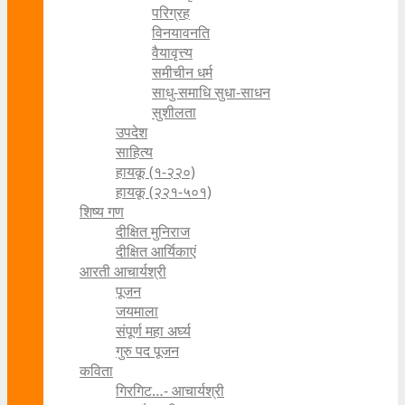
परिग्रह
विनयावनति
वैयावृत्त्य
समीचीन धर्म
साधु-समाधि सुधा-साधन
सुशीलता
उपदेश
साहित्य
हायकू (१‍-२२०)
हायकू (२२१-५०१)
शिष्य गण
दीक्षित मुनिराज
दीक्षित आर्यिकाएं
आरती आचार्यश्री
पूजन
जयमाला
संपूर्ण महा अर्घ्य
गुरु पद पूजन
कविता
गिरगिट…- आचार्यश्री