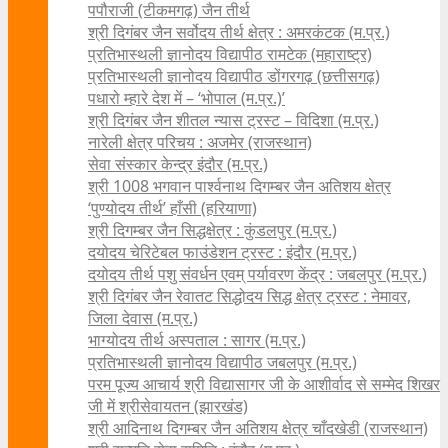
पपौराजी (टीकमगढ़) जैन तीर्थ
श्री दिगंबर जैन सर्वोदय तीर्थ क्षेत्र : अमरकंटक (म.प्र.)
प्रतिभास्थली ज्ञानोदय विद्यापीठ रामटेक (महाराष्ट्र)
प्रतिभास्थली ज्ञानोदय विद्यापीठ डोंगरगढ़ (छत्तीसगढ़)
पधारो म्हारे देश में – ‘भोपाल (म.प्र.)’
श्री दिगंबर जैन शीतल न्यास ट्रस्ट – विदिशा (म.प्र.)
नारेली क्षेत्र परिचय : अजमेर (राजस्थान)
सेवा संस्कार केन्द्र इंदौर (म.प्र.)
श्री 1008 भगवान पार्श्वनाथ दिगम्बर जैन अतिशय क्षे‍त्र
‘पुण्योदय तीर्थ’ हाँसी (हरियाणा)
श्री दिगम्बर जैन सिद्धक्षेत्र : कुंडलपुर (म.प्र.)
दयोदय चेरिटेबल फाउंडेशन ट्रस्ट : इंदौर (म.प्र.)
दयोदय तीर्थ पशु संवर्धन एवम्‌ पर्यावरण केंद्र : जबलपुर (म.प्र.)
श्री दिगंबर जैन रेवातट सिद्धोदय सिद्ध क्षेत्र ट्रस्ट : नेमावर,
जिला देवास (म.प्र.)
भाग्योदय तीर्थ अस्पताल : सागर (म.प्र.)
प्रतिभास्थली ज्ञानोदय विद्यापीठ जबलपुर (म.प्र.)
परम पूज्य आचार्य श्री विद्यासागर जी के आशीर्वाद से सम्मेद शिखर
जी में श्रीसेवायतन (झारखंड)
श्री आदिनाथ दिगम्बर जैन अतिशय क्षेत्र चाँदखेडी (राजस्थान)