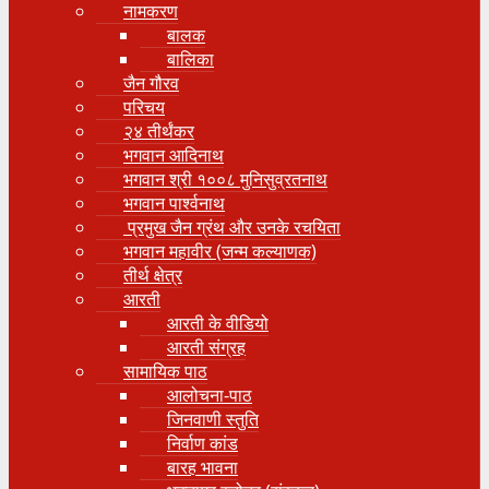
नामकरण
बालक
बालिका
जैन गौरव
परिचय
२४ तीर्थंकर
भगवान आदिनाथ
भगवान श्री १००८ मुनिसुव्रतनाथ
भगवान पार्श्वनाथ
प्रमुख जैन ग्रंथ और उनके रचयिता
भगवान महावीर (जन्म कल्याणक)
तीर्थ क्षेत्र
आरती
आरती के वीडियो
आरती संग्रह
सामायिक पाठ
आलोचना-पाठ
जिनवाणी स्तुति
निर्वाण कांड
बारह भावना