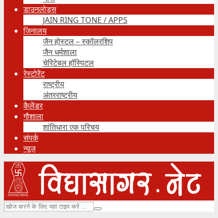
डाउनलोड्स
JAIN RING TONE / APPS
जिनालय
जैन होस्टल – स्कॉलरशिप
जैन धर्मशाला
चेरिटेबल हॉस्पिटल
रेस्टोरेंट
राष्ट्रीय
अंतरराष्ट्रीय
कैलेंडर
गौशाला
शांतिधारा एक परिचय
संपर्क
न्यूज़