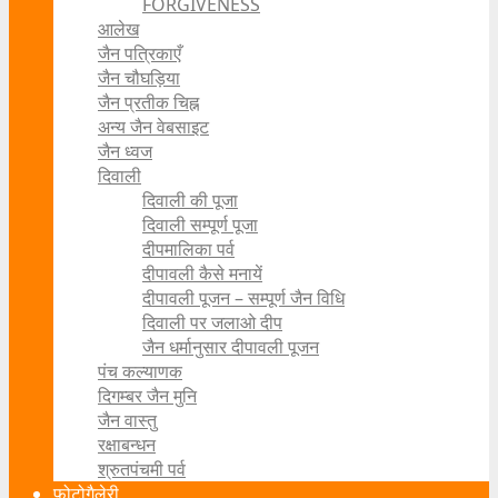
FORGIVENESS
आलेख
जैन पत्रिकाएँ
जैन चौघड़िया
जैन प्रतीक चिह्न
अन्य जैन वेबसाइट
जैन ध्वज
दिवाली
दिवाली की पूजा
दिवाली सम्पूर्ण पूजा
दीपमालिका पर्व
दीपावली कैसे मनायें
दीपावली पूजन – सम्पूर्ण जैन विधि
दिवाली पर जलाओ दीप
जैन धर्मानुसार दीपावली पूजन
पंच कल्याणक
दिगम्बर जैन मुनि
जैन वास्तु
रक्षाबन्धन
श्रुतपंचमी पर्व
फोटोगैलेरी