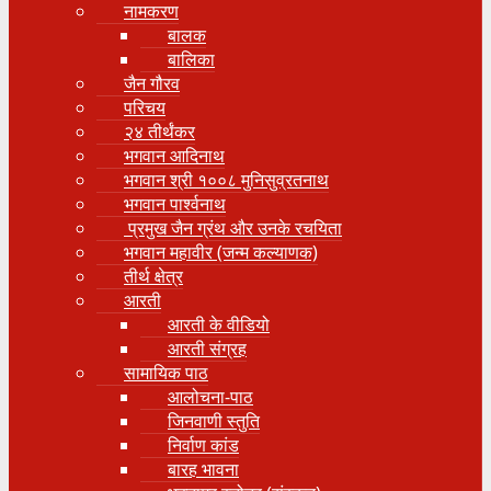
नामकरण
बालक
बालिका
जैन गौरव
परिचय
२४ तीर्थंकर
भगवान आदिनाथ
भगवान श्री १००८ मुनिसुव्रतनाथ
भगवान पार्श्वनाथ
प्रमुख जैन ग्रंथ और उनके रचयिता
भगवान महावीर (जन्म कल्याणक)
तीर्थ क्षेत्र
आरती
आरती के वीडियो
आरती संग्रह
सामायिक पाठ
आलोचना-पाठ
जिनवाणी स्तुति
निर्वाण कांड
बारह भावना