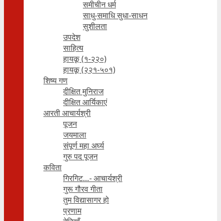
समीचीन धर्म
साधु-समाधि सुधा-साधन
सुशीलता
उपदेश
साहित्य
हायकू (१‍-२२०)
हायकू (२२१-५०१)
शिष्य गण
दीक्षित मुनिराज
दीक्षित आर्यिकाएं
आरती आचार्यश्री
पूजन
जयमाला
संपूर्ण महा अर्घ्य
गुरु पद पूजन
कविता
गिरगिट…- आचार्यश्री
गुरू गौरव गीता
तुम विद्यासागर हो
प्रणाम