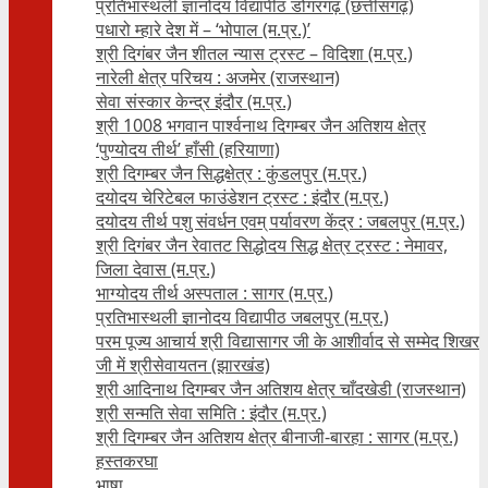
प्रतिभास्थली ज्ञानोदय विद्यापीठ डोंगरगढ़ (छत्तीसगढ़)
पधारो म्हारे देश में – ‘भोपाल (म.प्र.)’
श्री दिगंबर जैन शीतल न्यास ट्रस्ट – विदिशा (म.प्र.)
नारेली क्षेत्र परिचय : अजमेर (राजस्थान)
सेवा संस्कार केन्द्र इंदौर (म.प्र.)
श्री 1008 भगवान पार्श्वनाथ दिगम्बर जैन अतिशय क्षे‍त्र
‘पुण्योदय तीर्थ’ हाँसी (हरियाणा)
श्री दिगम्बर जैन सिद्धक्षेत्र : कुंडलपुर (म.प्र.)
दयोदय चेरिटेबल फाउंडेशन ट्रस्ट : इंदौर (म.प्र.)
दयोदय तीर्थ पशु संवर्धन एवम्‌ पर्यावरण केंद्र : जबलपुर (म.प्र.)
श्री दिगंबर जैन रेवातट सिद्धोदय सिद्ध क्षेत्र ट्रस्ट : नेमावर,
जिला देवास (म.प्र.)
भाग्योदय तीर्थ अस्पताल : सागर (म.प्र.)
प्रतिभास्थली ज्ञानोदय विद्यापीठ जबलपुर (म.प्र.)
परम पूज्य आचार्य श्री विद्यासागर जी के आशीर्वाद से सम्मेद शिखर
जी में श्रीसेवायतन (झारखंड)
श्री आदिनाथ दिगम्बर जैन अतिशय क्षेत्र चाँदखेडी (राजस्थान)
श्री सन्मति सेवा समिति : इंदौर (म.प्र.)
श्री दिगम्बर जैन अतिशय क्षेत्र बीनाजी-बारहा : सागर (म.प्र.)
हस्तकरघा
भाषा