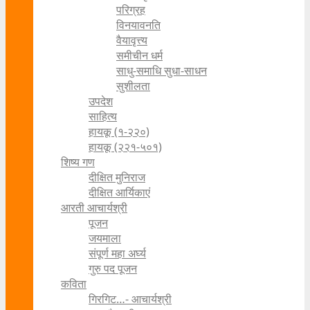
परिग्रह
विनयावनति
वैयावृत्त्य
समीचीन धर्म
साधु-समाधि सुधा-साधन
सुशीलता
उपदेश
साहित्य
हायकू (१‍-२२०)
हायकू (२२१-५०१)
शिष्य गण
दीक्षित मुनिराज
दीक्षित आर्यिकाएं
आरती आचार्यश्री
पूजन
जयमाला
संपूर्ण महा अर्घ्य
गुरु पद पूजन
कविता
गिरगिट…- आचार्यश्री