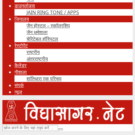
डाउनलोड्स
JAIN RING TONE / APPS
जिनालय
जैन होस्टल – स्कॉलरशिप
जैन धर्मशाला
चेरिटेबल हॉस्पिटल
रेस्टोरेंट
राष्ट्रीय
अंतरराष्ट्रीय
कैलेंडर
गौशाला
शांतिधारा एक परिचय
संपर्क
न्यूज़