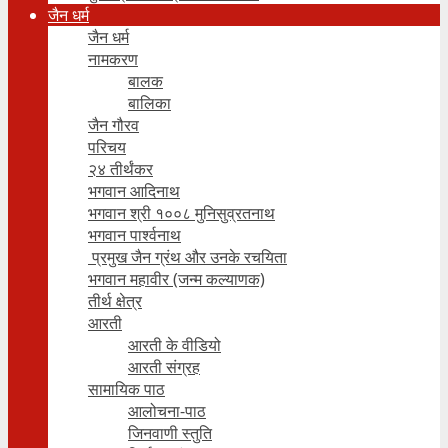
जैन धर्म
जैन धर्म
नामकरण
बालक
बालिका
जैन गौरव
परिचय
२४ तीर्थंकर
भगवान आदिनाथ
भगवान श्री १००८ मुनिसुव्रतनाथ
भगवान पार्श्वनाथ
प्रमुख जैन ग्रंथ और उनके रचयिता
भगवान महावीर (जन्म कल्याणक)
तीर्थ क्षेत्र
आरती
आरती के वीडियो
आरती संग्रह
सामायिक पाठ
आलोचना-पाठ
जिनवाणी स्तुति