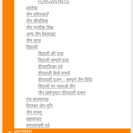
FORGIVENESS
आलेख
जैन पत्रिकाएँ
जैन चौघड़िया
जैन प्रतीक चिह्न
अन्य जैन वेबसाइट
जैन ध्वज
दिवाली
दिवाली की पूजा
दिवाली सम्पूर्ण पूजा
दीपमालिका पर्व
दीपावली कैसे मनायें
दीपावली पूजन – सम्पूर्ण जैन विधि
दिवाली पर जलाओ दीप
जैन धर्मानुसार दीपावली पूजन
पंच कल्याणक
दिगम्बर जैन मुनि
जैन वास्तु
रक्षाबन्धन
श्रुतपंचमी पर्व
फोटोगैलेरी