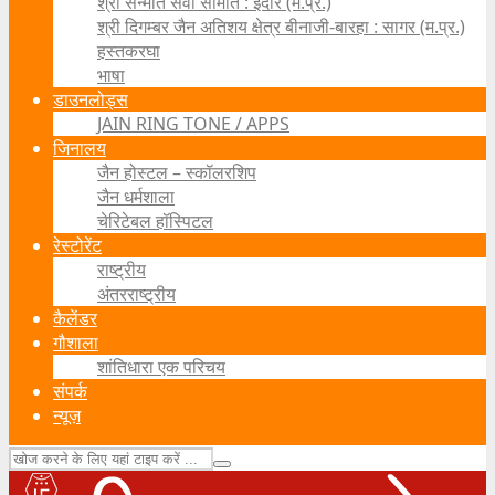
श्री सन्मति सेवा समिति : इंदौर (म.प्र.)
श्री दिगम्बर जैन अतिशय क्षेत्र बीनाजी-बारहा : सागर (म.प्र.)
हस्तकरघा
भाषा
डाउनलोड्स
JAIN RING TONE / APPS
जिनालय
जैन होस्टल – स्कॉलरशिप
जैन धर्मशाला
चेरिटेबल हॉस्पिटल
रेस्टोरेंट
राष्ट्रीय
अंतरराष्ट्रीय
कैलेंडर
गौशाला
शांतिधारा एक परिचय
संपर्क
न्यूज़