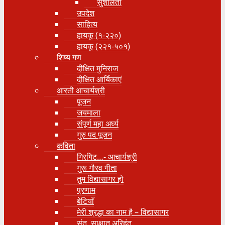
सुशीलता
उपदेश
साहित्य
हायकू (१‍-२२०)
हायकू (२२१-५०१)
शिष्य गण
दीक्षित मुनिराज
दीक्षित आर्यिकाएं
आरती आचार्यश्री
पूजन
जयमाला
संपूर्ण महा अर्घ्य
गुरु पद पूजन
कविता
गिरगिट…- आचार्यश्री
गुरू गौरव गीता
तुम विद्यासागर हो
प्रणाम
बेटियाँ
मेरी श्रद्धा का नाम है – विद्यासागर
संत, साक्षात् अरिहंत