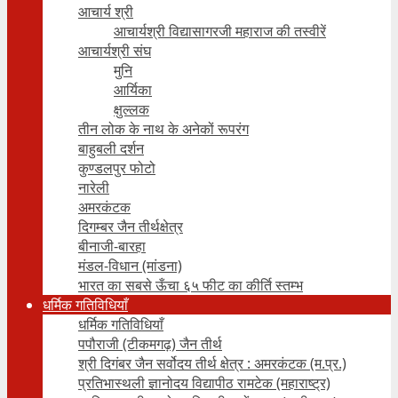
आचार्य श्री
आचार्यश्री विद्यासागरजी महाराज की तस्वीरें
आचार्यश्री संघ
मुनि
आर्यिका
क्षुल्लक
तीन लोक के नाथ के अनेकों रूपरंग
बाहुबली दर्शन
कुण्डलपुर फोटो
नारेली
अमरकंटक
दिगम्बर जैन तीर्थक्षेत्र
बीनाजी-बारहा
मंडल-विधान (मांडना)
भारत का सबसे ऊँचा ६५ फीट का कीर्ति स्तम्भ
धर्मिक गतिविधियाँ
धर्मिक गतिविधियाँ
पपौराजी (टीकमगढ़) जैन तीर्थ
श्री दिगंबर जैन सर्वोदय तीर्थ क्षेत्र : अमरकंटक (म.प्र.)
प्रतिभास्थली ज्ञानोदय विद्यापीठ रामटेक (महाराष्ट्र)