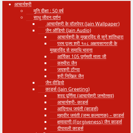
आचार्यश्री
मुनि दीक्षा : 50 वर्ष
साधु जीवन दर्शन
आचार्यश्री के वॉलपेपर (Jain Wallpaper)
जैन ऑडियो (Jain Audio)
आचार्यश्री के मुखारविंद से सुनें शांतिधारा
परम पूज्य श्री १०८ अक्षयसागरजी के
मुखारविंद से समाधि भावना
आर्यिका 105 पूर्णमती माता जी
कश्मीरा जैन
जयश्री टोंग्या
श्री निखिल जैन
जैन वीडियो
कार्ड्स (Jain Greeting)
शरद पूर्णिमा (आचार्यश्री जन्मोत्सव)
आचार्यश्री- कार्ड्स
आदिनाथ जयंती (कार्ड्स)
महावीर जयंती (जन्म कल्याणक) – कार्ड्स
क्षमावाणी (Forgiveness) जैन कार्ड्स
दीपावली कार्ड्स