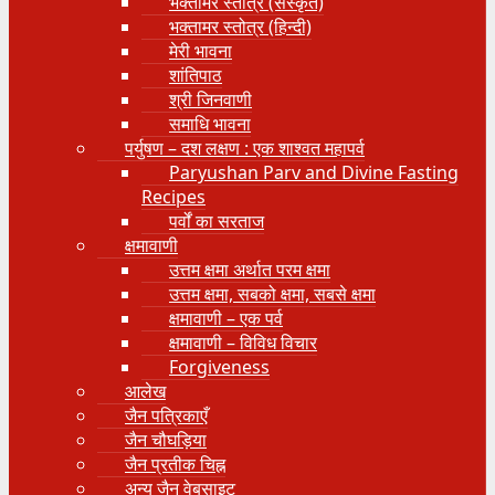
भक्तामर स्तोत्र (संस्कृत)
भक्तामर स्तोत्र (हिन्दी)
मेरी भावना
शांतिपाठ
श्री जिनवाणी
समाधि भावना
पर्युषण – दश लक्षण : एक शाश्वत महापर्व
Paryushan Parv and Divine Fasting
Recipes
पर्वों का सरताज
क्षमावाणी
उत्तम क्षमा अर्थात परम क्षमा
उत्तम क्षमा, सबको क्षमा, सबसे क्षमा
क्षमावाणी – एक पर्व
क्षमावाणी – विविध विचार
Forgiveness
आलेख
जैन पत्रिकाएँ
जैन चौघड़िया
जैन प्रतीक चिह्न
अन्य जैन वेबसाइट