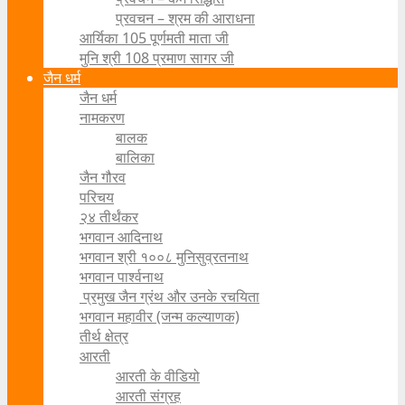
प्रवचन – श्रम की आराधना
आर्यिका 105 पूर्णमती माता जी
मुनि श्री 108 प्रमाण सागर जी
जैन धर्म
जैन धर्म
नामकरण
बालक
बालिका
जैन गौरव
परिचय
२४ तीर्थंकर
भगवान आदिनाथ
भगवान श्री १००८ मुनिसुव्रतनाथ
भगवान पार्श्वनाथ
प्रमुख जैन ग्रंथ और उनके रचयिता
भगवान महावीर (जन्म कल्याणक)
तीर्थ क्षेत्र
आरती
आरती के वीडियो
आरती संग्रह