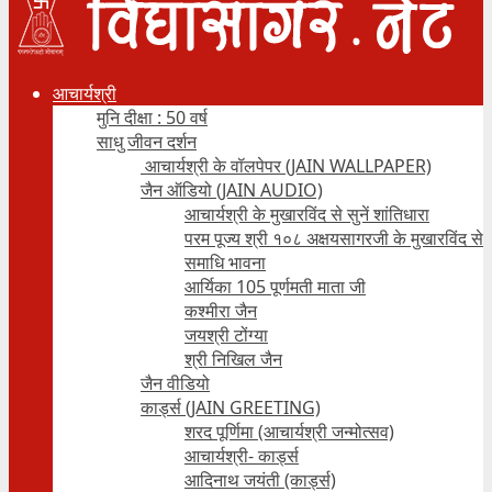
आचार्यश्री
मुनि दीक्षा : 50 वर्ष
साधु जीवन दर्शन
आचार्यश्री के वॉलपेपर (JAIN WALLPAPER)
जैन ऑडियो (JAIN AUDIO)
आचार्यश्री के मुखारविंद से सुनें शांतिधारा
परम पूज्य श्री १०८ अक्षयसागरजी के मुखारविंद से
समाधि भावना
आर्यिका 105 पूर्णमती माता जी
कश्मीरा जैन
जयश्री टोंग्या
श्री निखिल जैन
जैन वीडियो
कार्ड्स (JAIN GREETING)
शरद पूर्णिमा (आचार्यश्री जन्मोत्सव)
आचार्यश्री- कार्ड्स
आदिनाथ जयंती (कार्ड्स)