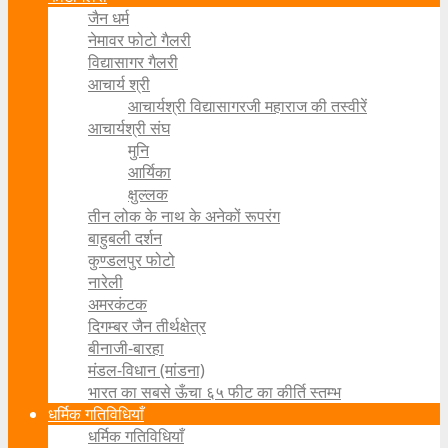
जैन धर्म
नेमावर फोटो गैलरी
विद्यासागर गैलरी
आचार्य श्री
आचार्यश्री विद्यासागरजी महाराज की तस्वीरें
आचार्यश्री संघ
मुनि
आर्यिका
क्षुल्लक
तीन लोक के नाथ के अनेकों रूपरंग
बाहुबली दर्शन
कुण्डलपुर फोटो
नारेली
अमरकंटक
दिगम्बर जैन तीर्थक्षेत्र
बीनाजी-बारहा
मंडल-विधान (मांडना)
भारत का सबसे ऊँचा ६५ फीट का कीर्ति स्तम्भ
धर्मिक गतिविधियाँ
धर्मिक गतिविधियाँ