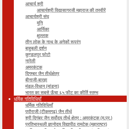
आचार्य श्री
आचार्यश्री विद्यासागरजी महाराज की तस्वीरें
आचार्यश्री संघ
मुनि
आर्यिका
क्षुल्लक
तीन लोक के नाथ के अनेकों रूपरंग
बाहुबली दर्शन
कुण्डलपुर फोटो
नारेली
अमरकंटक
दिगम्बर जैन तीर्थक्षेत्र
बीनाजी-बारहा
मंडल-विधान (मांडना)
भारत का सबसे ऊँचा ६५ फीट का कीर्ति स्तम्भ
धर्मिक गतिविधियाँ
धर्मिक गतिविधियाँ
पपौराजी (टीकमगढ़) जैन तीर्थ
श्री दिगंबर जैन सर्वोदय तीर्थ क्षेत्र : अमरकंटक (म.प्र.)
प्रतिभास्थली ज्ञानोदय विद्यापीठ रामटेक (महाराष्ट्र)