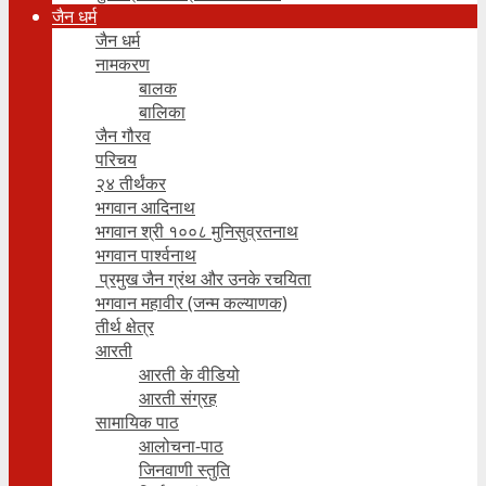
जैन धर्म
जैन धर्म
नामकरण
बालक
बालिका
जैन गौरव
परिचय
२४ तीर्थंकर
भगवान आदिनाथ
भगवान श्री १००८ मुनिसुव्रतनाथ
भगवान पार्श्वनाथ
प्रमुख जैन ग्रंथ और उनके रचयिता
भगवान महावीर (जन्म कल्याणक)
तीर्थ क्षेत्र
आरती
आरती के वीडियो
आरती संग्रह
सामायिक पाठ
आलोचना-पाठ
जिनवाणी स्तुति