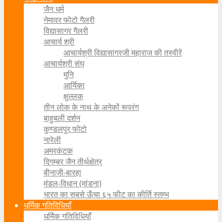
जैन धर्म
नेमावर फोटो गैलरी
विद्यासागर गैलरी
आचार्य श्री
आचार्यश्री विद्यासागरजी महाराज की तस्वीरें
आचार्यश्री संघ
मुनि
आर्यिका
क्षुल्लक
तीन लोक के नाथ के अनेकों रूपरंग
बाहुबली दर्शन
कुण्डलपुर फोटो
नारेली
अमरकंटक
दिगम्बर जैन तीर्थक्षेत्र
बीनाजी-बारहा
मंडल-विधान (मांडना)
भारत का सबसे ऊँचा ६५ फीट का कीर्ति स्तम्भ
धर्मिक गतिविधियाँ
धर्मिक गतिविधियाँ