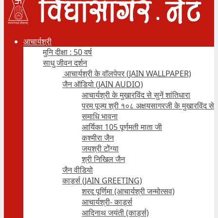
आचार्यश्री
मुनि दीक्षा : 50 वर्ष
साधु जीवन दर्शन
आचार्यश्री के वॉलपेपर (JAIN WALLPAPER)
जैन ऑडियो (JAIN AUDIO)
आचार्यश्री के मुखारविंद से सुनें शांतिधारा
परम पूज्य श्री १०८ अक्षयसागरजी के मुखारविंद से
समाधि भावना
आर्यिका 105 पूर्णमती माता जी
कश्मीरा जैन
जयश्री टोंग्या
श्री निखिल जैन
जैन वीडियो
कार्ड्स (JAIN GREETING)
शरद पूर्णिमा (आचार्यश्री जन्मोत्सव)
आचार्यश्री- कार्ड्स
आदिनाथ जयंती (कार्ड्स)