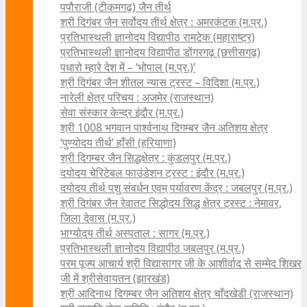
पपौराजी (टीकमगढ़) जैन तीर्थ
श्री दिगंबर जैन सर्वोदय तीर्थ क्षेत्र : अमरकंटक (म.प्र.)
प्रतिभास्थली ज्ञानोदय विद्यापीठ रामटेक (महाराष्ट्र)
प्रतिभास्थली ज्ञानोदय विद्यापीठ डोंगरगढ़ (छत्तीसगढ़)
पधारो म्हारे देश में – ‘भोपाल (म.प्र.)’
श्री दिगंबर जैन शीतल न्यास ट्रस्ट – विदिशा (म.प्र.)
नारेली क्षेत्र परिचय : अजमेर (राजस्थान)
सेवा संस्कार केन्द्र इंदौर (म.प्र.)
श्री 1008 भगवान पार्श्वनाथ दिगम्बर जैन अतिशय क्षे‍त्र
‘पुण्योदय तीर्थ’ हाँसी (हरियाणा)
श्री दिगम्बर जैन सिद्धक्षेत्र : कुंडलपुर (म.प्र.)
दयोदय चेरिटेबल फाउंडेशन ट्रस्ट : इंदौर (म.प्र.)
दयोदय तीर्थ पशु संवर्धन एवम्‌ पर्यावरण केंद्र : जबलपुर (म.प्र.)
श्री दिगंबर जैन रेवातट सिद्धोदय सिद्ध क्षेत्र ट्रस्ट : नेमावर,
जिला देवास (म.प्र.)
भाग्योदय तीर्थ अस्पताल : सागर (म.प्र.)
प्रतिभास्थली ज्ञानोदय विद्यापीठ जबलपुर (म.प्र.)
परम पूज्य आचार्य श्री विद्यासागर जी के आशीर्वाद से सम्मेद शिखर
जी में श्रीसेवायतन (झारखंड)
श्री आदिनाथ दिगम्बर जैन अतिशय क्षेत्र चाँदखेडी (राजस्थान)