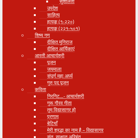
सुशीलता
उपदेश
साहित्य
हायकू (१‍-२२०)
हायकू (२२१-५०१)
शिष्य गण
दीक्षित मुनिराज
दीक्षित आर्यिकाएं
आरती आचार्यश्री
पूजन
जयमाला
संपूर्ण महा अर्घ्य
गुरु पद पूजन
कविता
गिरगिट…- आचार्यश्री
गुरू गौरव गीता
तुम विद्यासागर हो
प्रणाम
बेटियाँ
मेरी श्रद्धा का नाम है – विद्यासागर
संत, साक्षात् अरिहंत