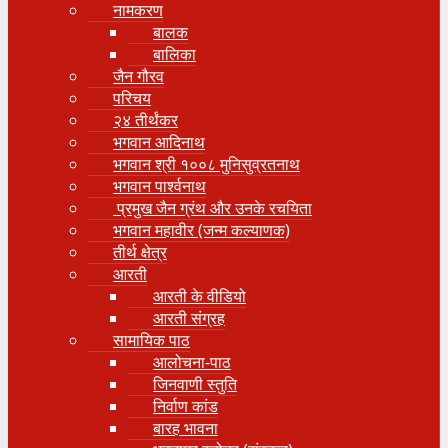
नामकरण
बालक
बालिका
जैन गौरव
परिचय
२४ तीर्थंकर
भगवान आदिनाथ
भगवान श्री १००८ मुनिसुव्रतनाथ
भगवान पार्श्वनाथ
प्रमुख जैन ग्रंथ और उनके रचयिता
भगवान महावीर (जन्म कल्याणक)
तीर्थ क्षेत्र
आरती
आरती के वीडियो
आरती संग्रह
सामायिक पाठ
आलोचना-पाठ
जिनवाणी स्तुति
निर्वाण कांड
बारह भावना