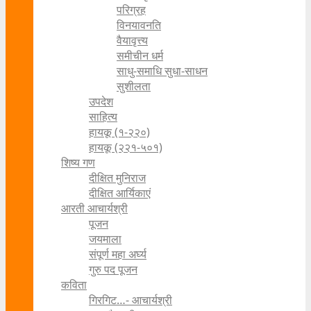
परिग्रह
विनयावनति
वैयावृत्त्य
समीचीन धर्म
साधु-समाधि सुधा-साधन
सुशीलता
उपदेश
साहित्य
हायकू (१‍-२२०)
हायकू (२२१-५०१)
शिष्य गण
दीक्षित मुनिराज
दीक्षित आर्यिकाएं
आरती आचार्यश्री
पूजन
जयमाला
संपूर्ण महा अर्घ्य
गुरु पद पूजन
कविता
गिरगिट…- आचार्यश्री