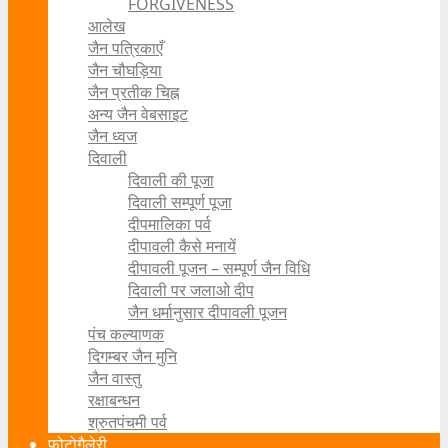
FORGIVENESS
आलेख
जैन पत्रिकाएँ
जैन चौघड़िया
जैन प्रतीक चिह्न
अन्य जैन वेबसाइट
जैन ध्वज
दिवाली
दिवाली की पूजा
दिवाली सम्पूर्ण पूजा
दीपमालिका पर्व
दीपावली कैसे मनायें
दीपावली पूजन – सम्पूर्ण जैन विधि
दिवाली पर जलाओ दीप
जैन धर्मानुसार दीपावली पूजन
पंच कल्याणक
दिगम्बर जैन मुनि
जैन वास्तु
रक्षाबन्धन
श्रुतपंचमी पर्व
फोटोगैलेरी