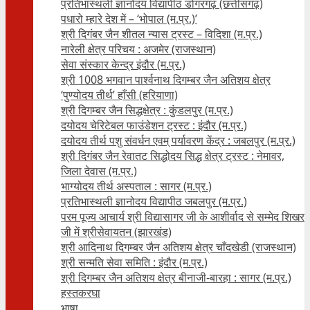
प्रतिभास्थली ज्ञानोदय विद्यापीठ डोंगरगढ़ (छत्तीसगढ़)
पधारो म्हारे देश में – ‘भोपाल (म.प्र.)’
श्री दिगंबर जैन शीतल न्यास ट्रस्ट – विदिशा (म.प्र.)
नारेली क्षेत्र परिचय : अजमेर (राजस्थान)
सेवा संस्कार केन्द्र इंदौर (म.प्र.)
श्री 1008 भगवान पार्श्वनाथ दिगम्बर जैन अतिशय क्षे‍त्र
‘पुण्योदय तीर्थ’ हाँसी (हरियाणा)
श्री दिगम्बर जैन सिद्धक्षेत्र : कुंडलपुर (म.प्र.)
दयोदय चेरिटेबल फाउंडेशन ट्रस्ट : इंदौर (म.प्र.)
दयोदय तीर्थ पशु संवर्धन एवम्‌ पर्यावरण केंद्र : जबलपुर (म.प्र.)
श्री दिगंबर जैन रेवातट सिद्धोदय सिद्ध क्षेत्र ट्रस्ट : नेमावर,
जिला देवास (म.प्र.)
भाग्योदय तीर्थ अस्पताल : सागर (म.प्र.)
प्रतिभास्थली ज्ञानोदय विद्यापीठ जबलपुर (म.प्र.)
परम पूज्य आचार्य श्री विद्यासागर जी के आशीर्वाद से सम्मेद शिखर
जी में श्रीसेवायतन (झारखंड)
श्री आदिनाथ दिगम्बर जैन अतिशय क्षेत्र चाँदखेडी (राजस्थान)
श्री सन्मति सेवा समिति : इंदौर (म.प्र.)
श्री दिगम्बर जैन अतिशय क्षेत्र बीनाजी-बारहा : सागर (म.प्र.)
हस्तकरघा
भाषा