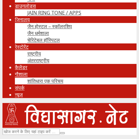
डाउनलोड्स
JAIN RING TONE / APPS
जिनालय
जैन होस्टल – स्कॉलरशिप
जैन धर्मशाला
चेरिटेबल हॉस्पिटल
रेस्टोरेंट
राष्ट्रीय
अंतरराष्ट्रीय
कैलेंडर
गौशाला
शांतिधारा एक परिचय
संपर्क
न्यूज़