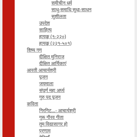
समीचीन धर्म
साधु-समाधि सुधा-साधन
सुशीलता
उपदेश
साहित्य
हायकू (१‍-२२०)
हायकू (२२१-५०१)
शिष्य गण
दीक्षित मुनिराज
दीक्षित आर्यिकाएं
आरती आचार्यश्री
पूजन
जयमाला
संपूर्ण महा अर्घ्य
गुरु पद पूजन
कविता
गिरगिट…- आचार्यश्री
गुरू गौरव गीता
तुम विद्यासागर हो
प्रणाम