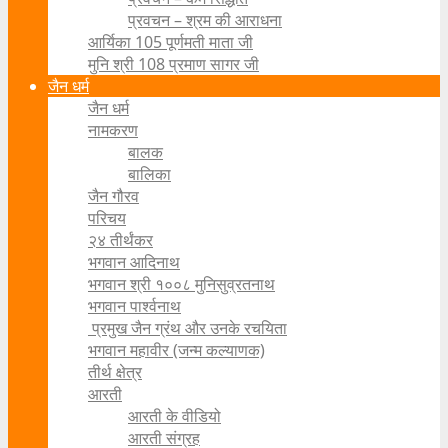
प्रवचन – श्रम की आराधना
आर्यिका 105 पूर्णमती माता जी
मुनि श्री 108 प्रमाण सागर जी
जैन धर्म
जैन धर्म
नामकरण
बालक
बालिका
जैन गौरव
परिचय
२४ तीर्थंकर
भगवान आदिनाथ
भगवान श्री १००८ मुनिसुव्रतनाथ
भगवान पार्श्वनाथ
प्रमुख जैन ग्रंथ और उनके रचयिता
भगवान महावीर (जन्म कल्याणक)
तीर्थ क्षेत्र
आरती
आरती के वीडियो
आरती संग्रह