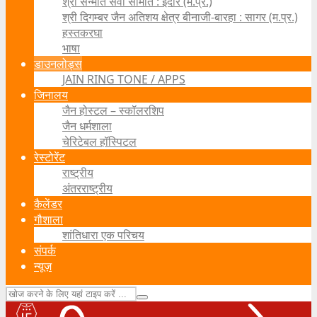
श्री सन्मति सेवा समिति : इंदौर (म.प्र.)
श्री दिगम्बर जैन अतिशय क्षेत्र बीनाजी-बारहा : सागर (म.प्र.)
हस्तकरघा
भाषा
डाउनलोड्स
JAIN RING TONE / APPS
जिनालय
जैन होस्टल – स्कॉलरशिप
जैन धर्मशाला
चेरिटेबल हॉस्पिटल
रेस्टोरेंट
राष्ट्रीय
अंतरराष्ट्रीय
कैलेंडर
गौशाला
शांतिधारा एक परिचय
संपर्क
न्यूज़