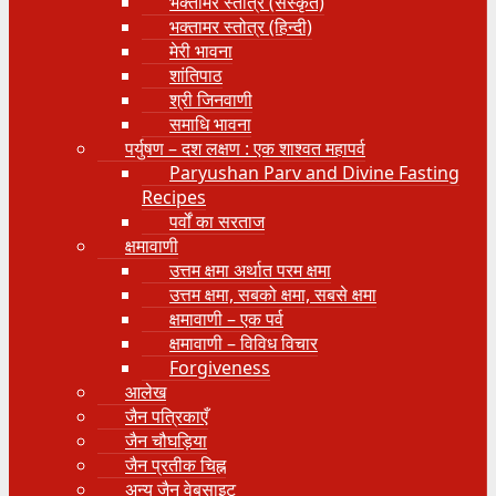
भक्तामर स्तोत्र (संस्कृत)
भक्तामर स्तोत्र (हिन्दी)
मेरी भावना
शांतिपाठ
श्री जिनवाणी
समाधि भावना
पर्युषण – दश लक्षण : एक शाश्वत महापर्व
Paryushan Parv and Divine Fasting
Recipes
पर्वों का सरताज
क्षमावाणी
उत्तम क्षमा अर्थात परम क्षमा
उत्तम क्षमा, सबको क्षमा, सबसे क्षमा
क्षमावाणी – एक पर्व
क्षमावाणी – विविध विचार
Forgiveness
आलेख
जैन पत्रिकाएँ
जैन चौघड़िया
जैन प्रतीक चिह्न
अन्य जैन वेबसाइट