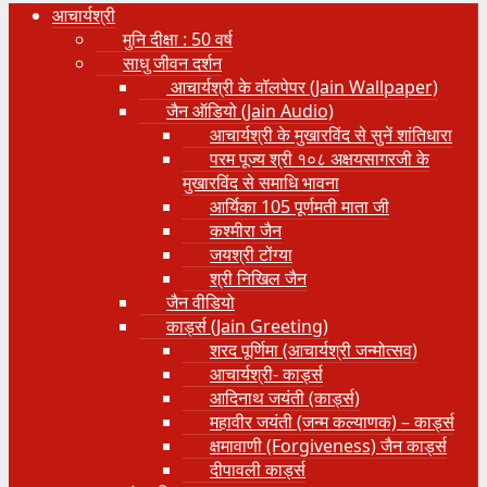
आचार्यश्री
मुनि दीक्षा : 50 वर्ष
साधु जीवन दर्शन
आचार्यश्री के वॉलपेपर (Jain Wallpaper)
जैन ऑडियो (Jain Audio)
आचार्यश्री के मुखारविंद से सुनें शांतिधारा
परम पूज्य श्री १०८ अक्षयसागरजी के
मुखारविंद से समाधि भावना
आर्यिका 105 पूर्णमती माता जी
कश्मीरा जैन
जयश्री टोंग्या
श्री निखिल जैन
जैन वीडियो
कार्ड्स (Jain Greeting)
शरद पूर्णिमा (आचार्यश्री जन्मोत्सव)
आचार्यश्री- कार्ड्स
आदिनाथ जयंती (कार्ड्स)
महावीर जयंती (जन्म कल्याणक) – कार्ड्स
क्षमावाणी (Forgiveness) जैन कार्ड्स
दीपावली कार्ड्स