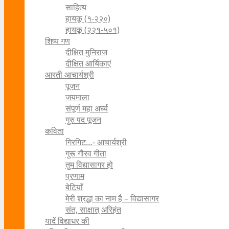
साहित्य
हायकू (१‍-२२०)
हायकू (२२१-५०१)
शिष्य गण
दीक्षित मुनिराज
दीक्षित आर्यिकाएं
आरती आचार्यश्री
पूजन
जयमाला
संपूर्ण महा अर्घ्य
गुरु पद पूजन
कविता
गिरगिट…- आचार्यश्री
गुरू गौरव गीता
तुम विद्यासागर हो
प्रणाम
बेटियाँ
मेरी श्रद्धा का नाम है – विद्यासागर
संत, साक्षात् अरिहंत
यादें विद्याधर की