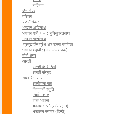
बालिका
जैन गौरव
परिचय
२४ तीर्थंकर
भगवान आदिनाथ
भगवान श्री १००८ मुनिसुव्रतनाथ
भगवान पार्श्वनाथ
प्रमुख जैन ग्रंथ और उनके रचयिता
भगवान महावीर (जन्म कल्याणक)
तीर्थ क्षेत्र
आरती
आरती के वीडियो
आरती संग्रह
सामायिक पाठ
आलोचना-पाठ
जिनवाणी स्तुति
निर्वाण कांड
बारह भावना
भक्तामर स्तोत्र (संस्कृत)
भक्तामर स्तोत्र (हिन्दी)