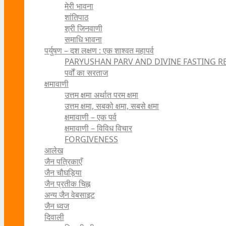
मेरी भावना
शांतिपाठ
श्री जिनवाणी
समाधि भावना
पर्युषण – दश लक्षण : एक शाश्वत महापर्व
PARYUSHAN PARV AND DIVINE FASTING R
पर्वों का सरताज
क्षमावाणी
उत्तम क्षमा अर्थात परम क्षमा
उत्तम क्षमा, सबको क्षमा, सबसे क्षमा
क्षमावाणी – एक पर्व
क्षमावाणी – विविध विचार
FORGIVENESS
आलेख
जैन पत्रिकाएँ
जैन चौघड़िया
जैन प्रतीक चिह्न
अन्य जैन वेबसाइट
जैन ध्वज
दिवाली