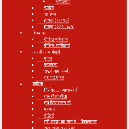
सुशीलता
उपदेश
साहित्य
हायकू (१‍-२२०)
हायकू (२२१-५०१)
शिष्य गण
दीक्षित मुनिराज
दीक्षित आर्यिकाएं
आरती आचार्यश्री
पूजन
जयमाला
संपूर्ण महा अर्घ्य
गुरु पद पूजन
कविता
गिरगिट…- आचार्यश्री
गुरू गौरव गीता
तुम विद्यासागर हो
प्रणाम
बेटियाँ
मेरी श्रद्धा का नाम है – विद्यासागर
संत, साक्षात् अरिहंत