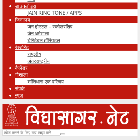
डाउनलोड्स
JAIN RING TONE / APPS
जिनालय
जैन होस्टल – स्कॉलरशिप
जैन धर्मशाला
चेरिटेबल हॉस्पिटल
रेस्टोरेंट
राष्ट्रीय
अंतरराष्ट्रीय
कैलेंडर
गौशाला
शांतिधारा एक परिचय
संपर्क
न्यूज़