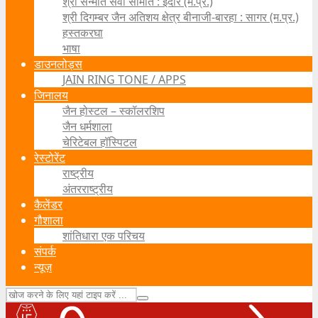
श्री सन्मति सेवा समिति : इंदौर (म.प्र.)
श्री दिगम्बर जैन अतिशय क्षेत्र बीनाजी-बारहा : सागर (म.प्र.)
हस्तकरघा
भाषा
डाउनलोड्स
JAIN RING TONE / APPS
जिनालय
जैन होस्टल – स्कॉलरशिप
जैन धर्मशाला
चेरिटेबल हॉस्पिटल
रेस्टोरेंट
राष्ट्रीय
अंतरराष्ट्रीय
कैलेंडर
गौशाला
शांतिधारा एक परिचय
संपर्क
न्यूज़