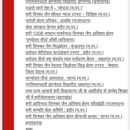
प्रतिभास्थली ज्ञानोदय विद्यापीठ डोंगरगढ़ (छत्तीसगढ़)
पधारो म्हारे देश में – ‘भोपाल (म.प्र.)’
श्री दिगंबर जैन शीतल न्यास ट्रस्ट – विदिशा (म.प्र.)
नारेली क्षेत्र परिचय : अजमेर (राजस्थान)
सेवा संस्कार केन्द्र इंदौर (म.प्र.)
श्री 1008 भगवान पार्श्वनाथ दिगम्बर जैन अतिशय क्षे‍त्र
‘पुण्योदय तीर्थ’ हाँसी (हरियाणा)
श्री दिगम्बर जैन सिद्धक्षेत्र : कुंडलपुर (म.प्र.)
दयोदय चेरिटेबल फाउंडेशन ट्रस्ट : इंदौर (म.प्र.)
दयोदय तीर्थ पशु संवर्धन एवम्‌ पर्यावरण केंद्र : जबलपुर (म.प्र.)
श्री दिगंबर जैन रेवातट सिद्धोदय सिद्ध क्षेत्र ट्रस्ट : नेमावर,
जिला देवास (म.प्र.)
भाग्योदय तीर्थ अस्पताल : सागर (म.प्र.)
प्रतिभास्थली ज्ञानोदय विद्यापीठ जबलपुर (म.प्र.)
परम पूज्य आचार्य श्री विद्यासागर जी के आशीर्वाद से सम्मेद शिखर
जी में श्रीसेवायतन (झारखंड)
श्री आदिनाथ दिगम्बर जैन अतिशय क्षेत्र चाँदखेडी (राजस्थान)
श्री सन्मति सेवा समिति : इंदौर (म.प्र.)
श्री दिगम्बर जैन अतिशय क्षेत्र बीनाजी-बारहा : सागर (म.प्र.)
हस्तकरघा
भाषा