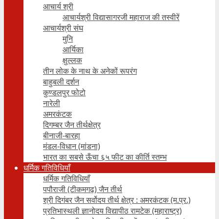
आचार्य श्री
आचार्यश्री विद्यासागरजी महाराज की तस्वीरें
आचार्यश्री संघ
मुनि
आर्यिका
क्षुल्लक
तीन लोक के नाथ के अनेकों रूपरंग
बाहुबली दर्शन
कुण्डलपुर फोटो
नारेली
अमरकंटक
दिगम्बर जैन तीर्थक्षेत्र
बीनाजी-बारहा
मंडल-विधान (मांडना)
भारत का सबसे ऊँचा ६५ फीट का कीर्ति स्तम्भ
धर्मिक गतिविधियाँ
धर्मिक गतिविधियाँ
पपौराजी (टीकमगढ़) जैन तीर्थ
श्री दिगंबर जैन सर्वोदय तीर्थ क्षेत्र : अमरकंटक (म.प्र.)
प्रतिभास्थली ज्ञानोदय विद्यापीठ रामटेक (महाराष्ट्र)