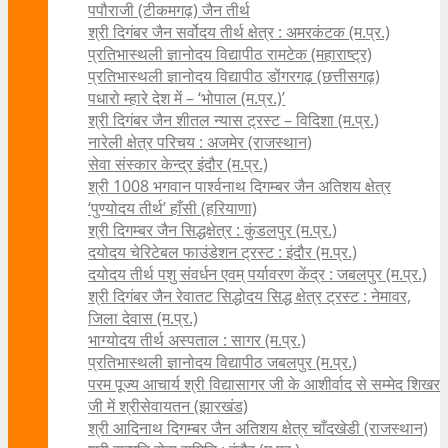
पपौराजी (टीकमगढ़) जैन तीर्थ
श्री दिगंबर जैन सर्वोदय तीर्थ क्षेत्र : अमरकंटक (म.प्र.)
प्रतिभास्थली ज्ञानोदय विद्यापीठ रामटेक (महाराष्ट्र)
प्रतिभास्थली ज्ञानोदय विद्यापीठ डोंगरगढ़ (छत्तीसगढ़)
पधारो म्हारे देश में – ‘भोपाल (म.प्र.)’
श्री दिगंबर जैन शीतल न्यास ट्रस्ट – विदिशा (म.प्र.)
नारेली क्षेत्र परिचय : अजमेर (राजस्थान)
सेवा संस्कार केन्द्र इंदौर (म.प्र.)
श्री 1008 भगवान पार्श्वनाथ दिगम्बर जैन अतिशय क्षे‍त्र
‘पुण्योदय तीर्थ’ हाँसी (हरियाणा)
श्री दिगम्बर जैन सिद्धक्षेत्र : कुंडलपुर (म.प्र.)
दयोदय चेरिटेबल फाउंडेशन ट्रस्ट : इंदौर (म.प्र.)
दयोदय तीर्थ पशु संवर्धन एवम्‌ पर्यावरण केंद्र : जबलपुर (म.प्र.)
श्री दिगंबर जैन रेवातट सिद्धोदय सिद्ध क्षेत्र ट्रस्ट : नेमावर,
जिला देवास (म.प्र.)
भाग्योदय तीर्थ अस्पताल : सागर (म.प्र.)
प्रतिभास्थली ज्ञानोदय विद्यापीठ जबलपुर (म.प्र.)
परम पूज्य आचार्य श्री विद्यासागर जी के आशीर्वाद से सम्मेद शिखर
जी में श्रीसेवायतन (झारखंड)
श्री आदिनाथ दिगम्बर जैन अतिशय क्षेत्र चाँदखेडी (राजस्थान)