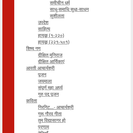
समीचीन धर्म
साधु-समाधि सुधा-साधन
सुशीलता
उपदेश
साहित्य
हायकू (१‍-२२०)
हायकू (२२१-५०१)
शिष्य गण
दीक्षित मुनिराज
दीक्षित आर्यिकाएं
आरती आचार्यश्री
पूजन
जयमाला
संपूर्ण महा अर्घ्य
गुरु पद पूजन
कविता
गिरगिट…- आचार्यश्री
गुरू गौरव गीता
तुम विद्यासागर हो
प्रणाम