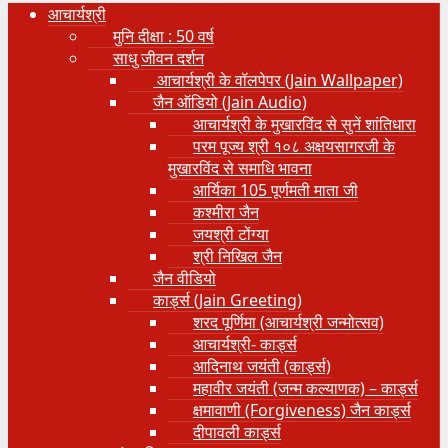
आचार्यश्री
मुनि दीक्षा : 50 वर्ष
साधु जीवन दर्शन
आचार्यश्री के वॉलपेपर (Jain Wallpaper)
जैन ऑडियो (Jain Audio)
आचार्यश्री के मुखारविंद से सुनें शांतिधारा
परम पूज्य श्री १०८ अक्षयसागरजी के
मुखारविंद से समाधि भावना
आर्यिका 105 पूर्णमती माता जी
कश्मीरा जैन
जयश्री टोंग्या
श्री निखिल जैन
जैन वीडियो
कार्ड्स (Jain Greeting)
शरद पूर्णिमा (आचार्यश्री जन्मोत्सव)
आचार्यश्री- कार्ड्स
आदिनाथ जयंती (कार्ड्स)
महावीर जयंती (जन्म कल्याणक) – कार्ड्स
क्षमावाणी (Forgiveness) जैन कार्ड्स
दीपावली कार्ड्स