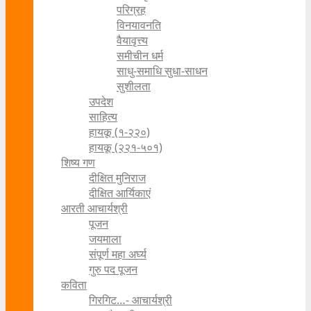
परिग्रह
विनयावनति
वैयावृत्त्य
समीचीन धर्म
साधु-समाधि सुधा-साधन
सुशीलता
उपदेश
साहित्य
हायकू (१‍-२२०)
हायकू (२२१-५०१)
शिष्य गण
दीक्षित मुनिराज
दीक्षित आर्यिकाएं
आरती आचार्यश्री
पूजन
जयमाला
संपूर्ण महा अर्घ्य
गुरु पद पूजन
कविता
गिरगिट…- आचार्यश्री