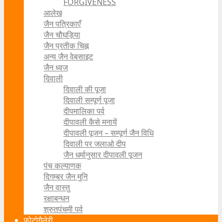
FORGIVENESS
आलेख
जैन पत्रिकाएँ
जैन चौघड़िया
जैन प्रतीक चिह्न
अन्य जैन वेबसाइट
जैन ध्वज
दिवाली
दिवाली की पूजा
दिवाली सम्पूर्ण पूजा
दीपमालिका पर्व
दीपावली कैसे मनायें
दीपावली पूजन – सम्पूर्ण जैन विधि
दिवाली पर जलाओ दीप
जैन धर्मानुसार दीपावली पूजन
पंच कल्याणक
दिगम्बर जैन मुनि
जैन वास्तु
रक्षाबन्धन
श्रुतपंचमी पर्व
फोटोगैलेरी