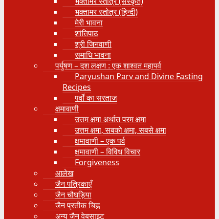
भक्तामर स्तोत्र (संस्कृत)
भक्तामर स्तोत्र (हिन्दी)
मेरी भावना
शांतिपाठ
श्री जिनवाणी
समाधि भावना
पर्युषण – दश लक्षण : एक शाश्वत महापर्व
Paryushan Parv and Divine Fasting
Recipes
पर्वों का सरताज
क्षमावाणी
उत्तम क्षमा अर्थात परम क्षमा
उत्तम क्षमा, सबको क्षमा, सबसे क्षमा
क्षमावाणी – एक पर्व
क्षमावाणी – विविध विचार
Forgiveness
आलेख
जैन पत्रिकाएँ
जैन चौघड़िया
जैन प्रतीक चिह्न
अन्य जैन वेबसाइट