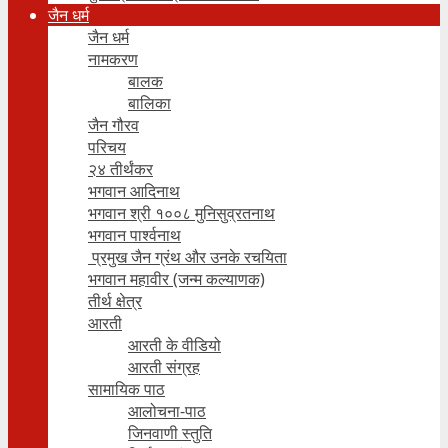
जैन धर्म
जैन धर्म
नामकरण
बालक
बालिका
जैन गौरव
परिचय
२४ तीर्थंकर
भगवान आदिनाथ
भगवान श्री १००८ मुनिसुव्रतनाथ
भगवान पार्श्वनाथ
प्रमुख जैन ग्रंथ और उनके रचयिता
भगवान महावीर (जन्म कल्याणक)
तीर्थ क्षेत्र
आरती
आरती के वीडियो
आरती संग्रह
सामायिक पाठ
आलोचना-पाठ
जिनवाणी स्तुति