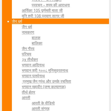
प्रवचन – श्रम की आराधना
आर्यिका 105 पूर्णमती माता जी
मुनि श्री 108 प्रमाण सागर जी
जैन धर्म
जैन धर्म
नामकरण
बालक
बालिका
जैन गौरव
परिचय
२४ तीर्थंकर
भगवान आदिनाथ
भगवान श्री १००८ मुनिसुव्रतनाथ
भगवान पार्श्वनाथ
प्रमुख जैन ग्रंथ और उनके रचयिता
भगवान महावीर (जन्म कल्याणक)
तीर्थ क्षेत्र
आरती
आरती के वीडियो
आरती संग्रह