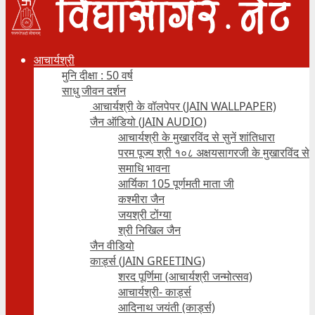
आचार्यश्री
मुनि दीक्षा : 50 वर्ष
साधु जीवन दर्शन
आचार्यश्री के वॉलपेपर (JAIN WALLPAPER)
जैन ऑडियो (JAIN AUDIO)
आचार्यश्री के मुखारविंद से सुनें शांतिधारा
परम पूज्य श्री १०८ अक्षयसागरजी के मुखारविंद से
समाधि भावना
आर्यिका 105 पूर्णमती माता जी
कश्मीरा जैन
जयश्री टोंग्या
श्री निखिल जैन
जैन वीडियो
कार्ड्स (JAIN GREETING)
शरद पूर्णिमा (आचार्यश्री जन्मोत्सव)
आचार्यश्री- कार्ड्स
आदिनाथ जयंती (कार्ड्स)