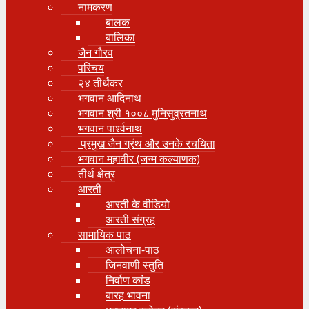
नामकरण
बालक
बालिका
जैन गौरव
परिचय
२४ तीर्थंकर
भगवान आदिनाथ
भगवान श्री १००८ मुनिसुव्रतनाथ
भगवान पार्श्वनाथ
प्रमुख जैन ग्रंथ और उनके रचयिता
भगवान महावीर (जन्म कल्याणक)
तीर्थ क्षेत्र
आरती
आरती के वीडियो
आरती संग्रह
सामायिक पाठ
आलोचना-पाठ
जिनवाणी स्तुति
निर्वाण कांड
बारह भावना