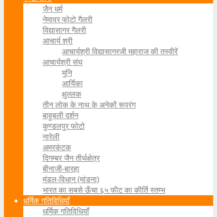
जैन धर्म
नेमावर फोटो गैलरी
विद्यासागर गैलरी
आचार्य श्री
आचार्यश्री विद्यासागरजी महाराज की तस्वीरें
आचार्यश्री संघ
मुनि
आर्यिका
क्षुल्लक
तीन लोक के नाथ के अनेकों रूपरंग
बाहुबली दर्शन
कुण्डलपुर फोटो
नारेली
अमरकंटक
दिगम्बर जैन तीर्थक्षेत्र
बीनाजी-बारहा
मंडल-विधान (मांडना)
भारत का सबसे ऊँचा ६५ फीट का कीर्ति स्तम्भ
धर्मिक गतिविधियाँ
धर्मिक गतिविधियाँ