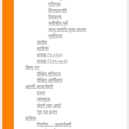
परिग्रह
विनयावनति
वैयावृत्त्य
समीचीन धर्म
साधु-समाधि सुधा-साधन
सुशीलता
उपदेश
साहित्य
हायकू (१‍-२२०)
हायकू (२२१-५०१)
शिष्य गण
दीक्षित मुनिराज
दीक्षित आर्यिकाएं
आरती आचार्यश्री
पूजन
जयमाला
संपूर्ण महा अर्घ्य
गुरु पद पूजन
कविता
गिरगिट…- आचार्यश्री