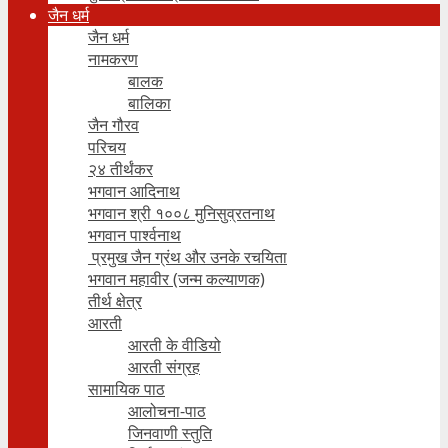
जैन धर्म
जैन धर्म
नामकरण
बालक
बालिका
जैन गौरव
परिचय
२४ तीर्थंकर
भगवान आदिनाथ
भगवान श्री १००८ मुनिसुव्रतनाथ
भगवान पार्श्वनाथ
प्रमुख जैन ग्रंथ और उनके रचयिता
भगवान महावीर (जन्म कल्याणक)
तीर्थ क्षेत्र
आरती
आरती के वीडियो
आरती संग्रह
सामायिक पाठ
आलोचना-पाठ
जिनवाणी स्तुति