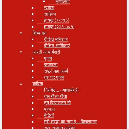
सुशीलता
उपदेश
साहित्य
हायकू (१‍-२२०)
हायकू (२२१-५०१)
शिष्य गण
दीक्षित मुनिराज
दीक्षित आर्यिकाएं
आरती आचार्यश्री
पूजन
जयमाला
संपूर्ण महा अर्घ्य
गुरु पद पूजन
कविता
गिरगिट…- आचार्यश्री
गुरू गौरव गीता
तुम विद्यासागर हो
प्रणाम
बेटियाँ
मेरी श्रद्धा का नाम है – विद्यासागर
संत, साक्षात् अरिहंत