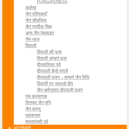
FORGIVENESS
आलेख
जैन पत्रिकाएँ
जैन चौघड़िया
जैन प्रतीक चिह्न
अन्य जैन वेबसाइट
जैन ध्वज
दिवाली
दिवाली की पूजा
दिवाली सम्पूर्ण पूजा
दीपमालिका पर्व
दीपावली कैसे मनायें
दीपावली पूजन – सम्पूर्ण जैन विधि
दिवाली पर जलाओ दीप
जैन धर्मानुसार दीपावली पूजन
पंच कल्याणक
दिगम्बर जैन मुनि
जैन वास्तु
रक्षाबन्धन
श्रुतपंचमी पर्व
फोटोगैलेरी