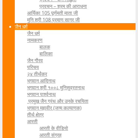
प्रवचन – श्रम की आराधना
आर्यिका 105 पूर्णमती माता जी
मुनि श्री 108 प्रमाण सागर जी
जैन धर्म
जैन धर्म
नामकरण
बालक
बालिका
जैन गौरव
परिचय
२४ तीर्थंकर
भगवान आदिनाथ
भगवान श्री १००८ मुनिसुव्रतनाथ
भगवान पार्श्वनाथ
प्रमुख जैन ग्रंथ और उनके रचयिता
भगवान महावीर (जन्म कल्याणक)
तीर्थ क्षेत्र
आरती
आरती के वीडियो
आरती संग्रह