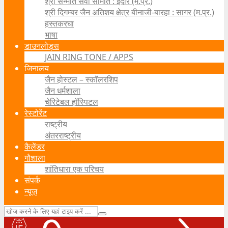
श्री सन्मति सेवा समिति : इंदौर (म.प्र.)
श्री दिगम्बर जैन अतिशय क्षेत्र बीनाजी-बारहा : सागर (म.प्र.)
हस्तकरघा
भाषा
डाउनलोड्स
JAIN RING TONE / APPS
जिनालय
जैन होस्टल – स्कॉलरशिप
जैन धर्मशाला
चेरिटेबल हॉस्पिटल
रेस्टोरेंट
राष्ट्रीय
अंतरराष्ट्रीय
कैलेंडर
गौशाला
शांतिधारा एक परिचय
संपर्क
न्यूज़