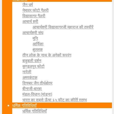
जैन धर्म
नेमावर फोटो गैलरी
विद्यासागर गैलरी
आचार्य श्री
आचार्यश्री विद्यासागरजी महाराज की तस्वीरें
आचार्यश्री संघ
मुनि
आर्यिका
क्षुल्लक
तीन लोक के नाथ के अनेकों रूपरंग
बाहुबली दर्शन
कुण्डलपुर फोटो
नारेली
अमरकंटक
दिगम्बर जैन तीर्थक्षेत्र
बीनाजी-बारहा
मंडल-विधान (मांडना)
भारत का सबसे ऊँचा ६५ फीट का कीर्ति स्तम्भ
धर्मिक गतिविधियाँ
धर्मिक गतिविधियाँ