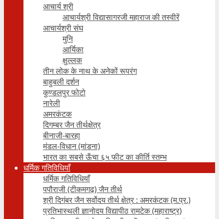
आचार्य श्री
आचार्यश्री विद्यासागरजी महाराज की तस्वीरें
आचार्यश्री संघ
मुनि
आर्यिका
क्षुल्लक
तीन लोक के नाथ के अनेकों रूपरंग
बाहुबली दर्शन
कुण्डलपुर फोटो
नारेली
अमरकंटक
दिगम्बर जैन तीर्थक्षेत्र
बीनाजी-बारहा
मंडल-विधान (मांडना)
भारत का सबसे ऊँचा ६५ फीट का कीर्ति स्तम्भ
धर्मिक गतिविधियाँ
धर्मिक गतिविधियाँ
पपौराजी (टीकमगढ़) जैन तीर्थ
श्री दिगंबर जैन सर्वोदय तीर्थ क्षेत्र : अमरकंटक (म.प्र.)
प्रतिभास्थली ज्ञानोदय विद्यापीठ रामटेक (महाराष्ट्र)