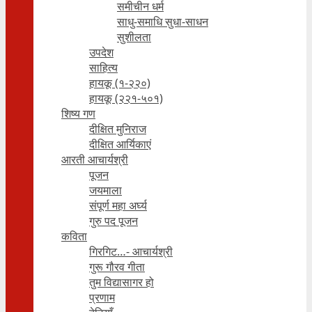
समीचीन धर्म
साधु-समाधि सुधा-साधन
सुशीलता
उपदेश
साहित्य
हायकू (१‍-२२०)
हायकू (२२१-५०१)
शिष्य गण
दीक्षित मुनिराज
दीक्षित आर्यिकाएं
आरती आचार्यश्री
पूजन
जयमाला
संपूर्ण महा अर्घ्य
गुरु पद पूजन
कविता
गिरगिट…- आचार्यश्री
गुरू गौरव गीता
तुम विद्यासागर हो
प्रणाम