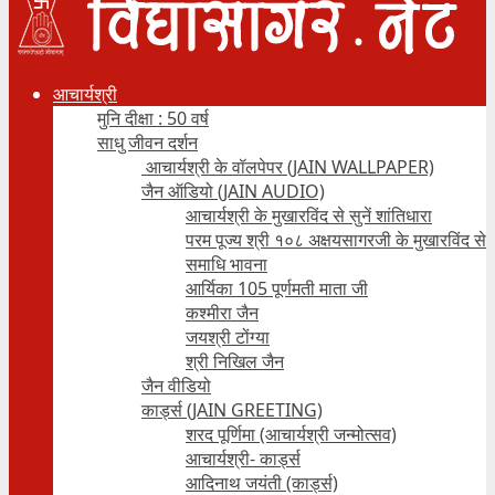
आचार्यश्री
मुनि दीक्षा : 50 वर्ष
साधु जीवन दर्शन
आचार्यश्री के वॉलपेपर (JAIN WALLPAPER)
जैन ऑडियो (JAIN AUDIO)
आचार्यश्री के मुखारविंद से सुनें शांतिधारा
परम पूज्य श्री १०८ अक्षयसागरजी के मुखारविंद से
समाधि भावना
आर्यिका 105 पूर्णमती माता जी
कश्मीरा जैन
जयश्री टोंग्या
श्री निखिल जैन
जैन वीडियो
कार्ड्स (JAIN GREETING)
शरद पूर्णिमा (आचार्यश्री जन्मोत्सव)
आचार्यश्री- कार्ड्स
आदिनाथ जयंती (कार्ड्स)