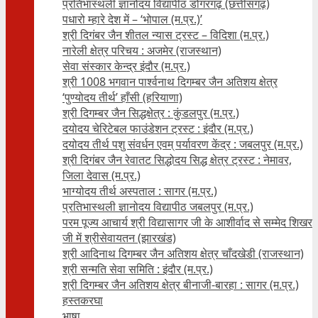
प्रतिभास्थली ज्ञानोदय विद्यापीठ डोंगरगढ़ (छत्तीसगढ़)
पधारो म्हारे देश में – ‘भोपाल (म.प्र.)’
श्री दिगंबर जैन शीतल न्यास ट्रस्ट – विदिशा (म.प्र.)
नारेली क्षेत्र परिचय : अजमेर (राजस्थान)
सेवा संस्कार केन्द्र इंदौर (म.प्र.)
श्री 1008 भगवान पार्श्वनाथ दिगम्बर जैन अतिशय क्षे‍त्र
‘पुण्योदय तीर्थ’ हाँसी (हरियाणा)
श्री दिगम्बर जैन सिद्धक्षेत्र : कुंडलपुर (म.प्र.)
दयोदय चेरिटेबल फाउंडेशन ट्रस्ट : इंदौर (म.प्र.)
दयोदय तीर्थ पशु संवर्धन एवम्‌ पर्यावरण केंद्र : जबलपुर (म.प्र.)
श्री दिगंबर जैन रेवातट सिद्धोदय सिद्ध क्षेत्र ट्रस्ट : नेमावर,
जिला देवास (म.प्र.)
भाग्योदय तीर्थ अस्पताल : सागर (म.प्र.)
प्रतिभास्थली ज्ञानोदय विद्यापीठ जबलपुर (म.प्र.)
परम पूज्य आचार्य श्री विद्यासागर जी के आशीर्वाद से सम्मेद शिखर
जी में श्रीसेवायतन (झारखंड)
श्री आदिनाथ दिगम्बर जैन अतिशय क्षेत्र चाँदखेडी (राजस्थान)
श्री सन्मति सेवा समिति : इंदौर (म.प्र.)
श्री दिगम्बर जैन अतिशय क्षेत्र बीनाजी-बारहा : सागर (म.प्र.)
हस्तकरघा
भाषा