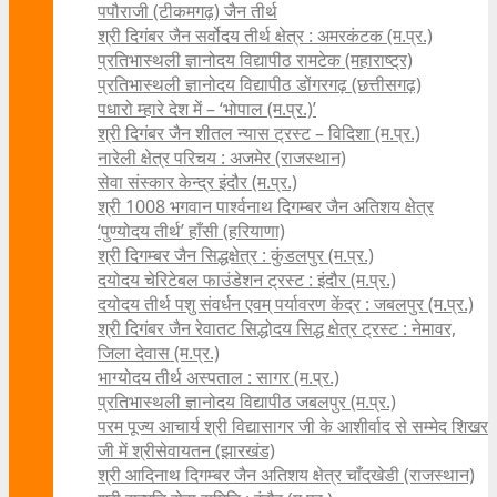
पपौराजी (टीकमगढ़) जैन तीर्थ
श्री दिगंबर जैन सर्वोदय तीर्थ क्षेत्र : अमरकंटक (म.प्र.)
प्रतिभास्थली ज्ञानोदय विद्यापीठ रामटेक (महाराष्ट्र)
प्रतिभास्थली ज्ञानोदय विद्यापीठ डोंगरगढ़ (छत्तीसगढ़)
पधारो म्हारे देश में – ‘भोपाल (म.प्र.)’
श्री दिगंबर जैन शीतल न्यास ट्रस्ट – विदिशा (म.प्र.)
नारेली क्षेत्र परिचय : अजमेर (राजस्थान)
सेवा संस्कार केन्द्र इंदौर (म.प्र.)
श्री 1008 भगवान पार्श्वनाथ दिगम्बर जैन अतिशय क्षे‍त्र
‘पुण्योदय तीर्थ’ हाँसी (हरियाणा)
श्री दिगम्बर जैन सिद्धक्षेत्र : कुंडलपुर (म.प्र.)
दयोदय चेरिटेबल फाउंडेशन ट्रस्ट : इंदौर (म.प्र.)
दयोदय तीर्थ पशु संवर्धन एवम्‌ पर्यावरण केंद्र : जबलपुर (म.प्र.)
श्री दिगंबर जैन रेवातट सिद्धोदय सिद्ध क्षेत्र ट्रस्ट : नेमावर,
जिला देवास (म.प्र.)
भाग्योदय तीर्थ अस्पताल : सागर (म.प्र.)
प्रतिभास्थली ज्ञानोदय विद्यापीठ जबलपुर (म.प्र.)
परम पूज्य आचार्य श्री विद्यासागर जी के आशीर्वाद से सम्मेद शिखर
जी में श्रीसेवायतन (झारखंड)
श्री आदिनाथ दिगम्बर जैन अतिशय क्षेत्र चाँदखेडी (राजस्थान)