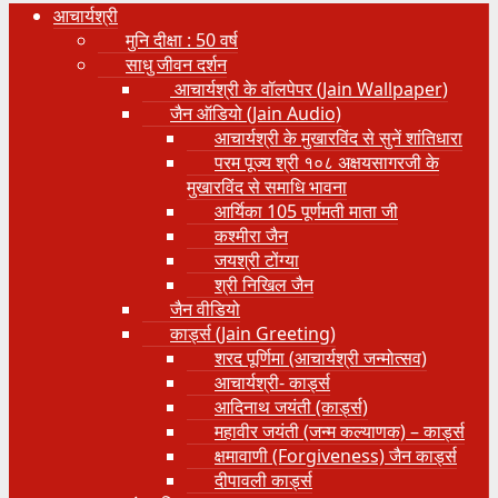
आचार्यश्री
मुनि दीक्षा : 50 वर्ष
साधु जीवन दर्शन
आचार्यश्री के वॉलपेपर (Jain Wallpaper)
जैन ऑडियो (Jain Audio)
आचार्यश्री के मुखारविंद से सुनें शांतिधारा
परम पूज्य श्री १०८ अक्षयसागरजी के
मुखारविंद से समाधि भावना
आर्यिका 105 पूर्णमती माता जी
कश्मीरा जैन
जयश्री टोंग्या
श्री निखिल जैन
जैन वीडियो
कार्ड्स (Jain Greeting)
शरद पूर्णिमा (आचार्यश्री जन्मोत्सव)
आचार्यश्री- कार्ड्स
आदिनाथ जयंती (कार्ड्स)
महावीर जयंती (जन्म कल्याणक) – कार्ड्स
क्षमावाणी (Forgiveness) जैन कार्ड्स
दीपावली कार्ड्स