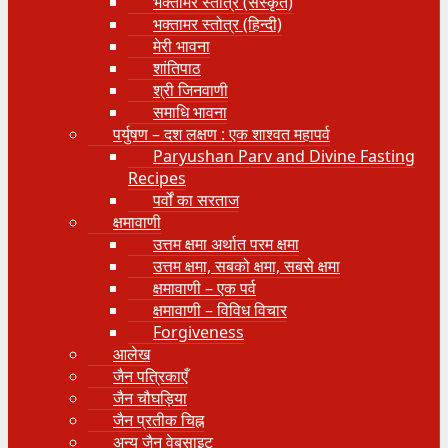
भक्तामर स्तोत्र (संस्कृत)
भक्तामर स्तोत्र (हिन्दी)
मेरी भावना
शांतिपाठ
श्री जिनवाणी
समाधि भावना
पर्युषण – दश लक्षण : एक शाश्वत महापर्व
Paryushan Parv and Divine Fasting
Recipes
पर्वों का सरताज
क्षमावाणी
उत्तम क्षमा अर्थात परम क्षमा
उत्तम क्षमा, सबको क्षमा, सबसे क्षमा
क्षमावाणी – एक पर्व
क्षमावाणी – विविध विचार
Forgiveness
आलेख
जैन पत्रिकाएँ
जैन चौघड़िया
जैन प्रतीक चिह्न
अन्य जैन वेबसाइट