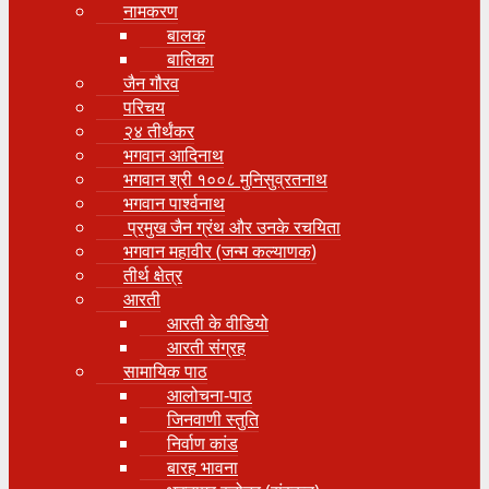
नामकरण
बालक
बालिका
जैन गौरव
परिचय
२४ तीर्थंकर
भगवान आदिनाथ
भगवान श्री १००८ मुनिसुव्रतनाथ
भगवान पार्श्वनाथ
प्रमुख जैन ग्रंथ और उनके रचयिता
भगवान महावीर (जन्म कल्याणक)
तीर्थ क्षेत्र
आरती
आरती के वीडियो
आरती संग्रह
सामायिक पाठ
आलोचना-पाठ
जिनवाणी स्तुति
निर्वाण कांड
बारह भावना