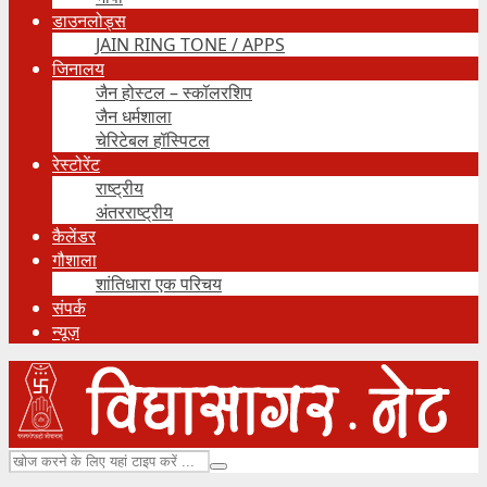
डाउनलोड्स
JAIN RING TONE / APPS
जिनालय
जैन होस्टल – स्कॉलरशिप
जैन धर्मशाला
चेरिटेबल हॉस्पिटल
रेस्टोरेंट
राष्ट्रीय
अंतरराष्ट्रीय
कैलेंडर
गौशाला
शांतिधारा एक परिचय
संपर्क
न्यूज़