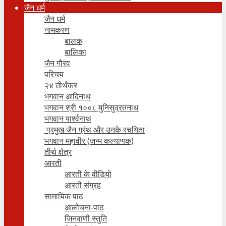
जैन धर्म
जैन धर्म
नामकरण
बालक
बालिका
जैन गौरव
परिचय
२४ तीर्थंकर
भगवान आदिनाथ
भगवान श्री १००८ मुनिसुव्रतनाथ
भगवान पार्श्वनाथ
प्रमुख जैन ग्रंथ और उनके रचयिता
भगवान महावीर (जन्म कल्याणक)
तीर्थ क्षेत्र
आरती
आरती के वीडियो
आरती संग्रह
सामायिक पाठ
आलोचना-पाठ
जिनवाणी स्तुति