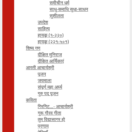
समीचीन धर्म
साधु-समाधि सुधा-साधन
सुशीलता
उपदेश
साहित्य
हायकू (१‍-२२०)
हायकू (२२१-५०१)
शिष्य गण
दीक्षित मुनिराज
दीक्षित आर्यिकाएं
आरती आचार्यश्री
पूजन
जयमाला
संपूर्ण महा अर्घ्य
गुरु पद पूजन
कविता
गिरगिट…- आचार्यश्री
गुरू गौरव गीता
तुम विद्यासागर हो
प्रणाम