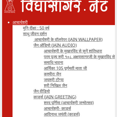
आचार्यश्री
मुनि दीक्षा : 50 वर्ष
साधु जीवन दर्शन
आचार्यश्री के वॉलपेपर (JAIN WALLPAPER)
जैन ऑडियो (JAIN AUDIO)
आचार्यश्री के मुखारविंद से सुनें शांतिधारा
परम पूज्य श्री १०८ अक्षयसागरजी के मुखारविंद से
समाधि भावना
आर्यिका 105 पूर्णमती माता जी
कश्मीरा जैन
जयश्री टोंग्या
श्री निखिल जैन
जैन वीडियो
कार्ड्स (JAIN GREETING)
शरद पूर्णिमा (आचार्यश्री जन्मोत्सव)
आचार्यश्री- कार्ड्स
आदिनाथ जयंती (कार्ड्स)