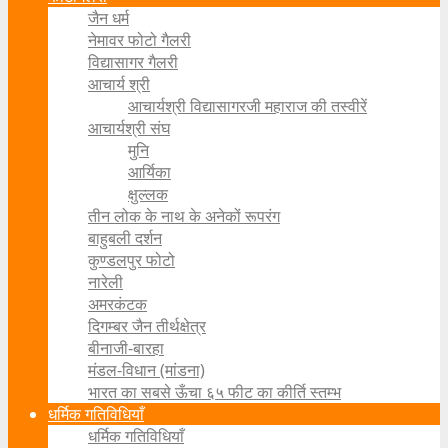
जैन धर्म
नेमावर फोटो गैलरी
विद्यासागर गैलरी
आचार्य श्री
आचार्यश्री विद्यासागरजी महाराज की तस्वीरें
आचार्यश्री संघ
मुनि
आर्यिका
क्षुल्लक
तीन लोक के नाथ के अनेकों रूपरंग
बाहुबली दर्शन
कुण्डलपुर फोटो
नारेली
अमरकंटक
दिगम्बर जैन तीर्थक्षेत्र
बीनाजी-बारहा
मंडल-विधान (मांडना)
भारत का सबसे ऊँचा ६५ फीट का कीर्ति स्तम्भ
धर्मिक गतिविधियाँ
धर्मिक गतिविधियाँ