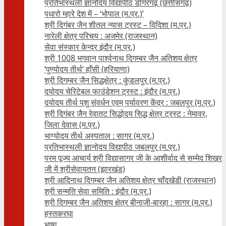
प्रतिभास्थली ज्ञानोदय विद्यापीठ डोंगरगढ़ (छत्तीसगढ़)
पधारो म्हारे देश में – ‘भोपाल (म.प्र.)’
श्री दिगंबर जैन शीतल न्यास ट्रस्ट – विदिशा (म.प्र.)
नारेली क्षेत्र परिचय : अजमेर (राजस्थान)
सेवा संस्कार केन्द्र इंदौर (म.प्र.)
श्री 1008 भगवान पार्श्वनाथ दिगम्बर जैन अतिशय क्षे‍त्र
‘पुण्योदय तीर्थ’ हाँसी (हरियाणा)
श्री दिगम्बर जैन सिद्धक्षेत्र : कुंडलपुर (म.प्र.)
दयोदय चेरिटेबल फाउंडेशन ट्रस्ट : इंदौर (म.प्र.)
दयोदय तीर्थ पशु संवर्धन एवम्‌ पर्यावरण केंद्र : जबलपुर (म.प्र.)
श्री दिगंबर जैन रेवातट सिद्धोदय सिद्ध क्षेत्र ट्रस्ट : नेमावर,
जिला देवास (म.प्र.)
भाग्योदय तीर्थ अस्पताल : सागर (म.प्र.)
प्रतिभास्थली ज्ञानोदय विद्यापीठ जबलपुर (म.प्र.)
परम पूज्य आचार्य श्री विद्यासागर जी के आशीर्वाद से सम्मेद शिखर
जी में श्रीसेवायतन (झारखंड)
श्री आदिनाथ दिगम्बर जैन अतिशय क्षेत्र चाँदखेडी (राजस्थान)
श्री सन्मति सेवा समिति : इंदौर (म.प्र.)
श्री दिगम्बर जैन अतिशय क्षेत्र बीनाजी-बारहा : सागर (म.प्र.)
हस्तकरघा
भाषा