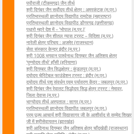
पपौराजी (टीकमगढ़) जैन तीर्थ
श्री दिगंबर जैन सर्वोदय तीर्थ क्षेत्र : अमरकंटक (म.प्र.)
प्रतिभास्थली ज्ञानोदय विद्यापीठ रामटेक (महाराष्ट्र)
प्रतिभास्थली ज्ञानोदय विद्यापीठ डोंगरगढ़ (छत्तीसगढ़)
पधारो म्हारे देश में – ‘भोपाल (म.प्र.)’
श्री दिगंबर जैन शीतल न्यास ट्रस्ट – विदिशा (म.प्र.)
नारेली क्षेत्र परिचय : अजमेर (राजस्थान)
सेवा संस्कार केन्द्र इंदौर (म.प्र.)
श्री 1008 भगवान पार्श्वनाथ दिगम्बर जैन अतिशय क्षे‍त्र
‘पुण्योदय तीर्थ’ हाँसी (हरियाणा)
श्री दिगम्बर जैन सिद्धक्षेत्र : कुंडलपुर (म.प्र.)
दयोदय चेरिटेबल फाउंडेशन ट्रस्ट : इंदौर (म.प्र.)
दयोदय तीर्थ पशु संवर्धन एवम्‌ पर्यावरण केंद्र : जबलपुर (म.प्र.)
श्री दिगंबर जैन रेवातट सिद्धोदय सिद्ध क्षेत्र ट्रस्ट : नेमावर,
जिला देवास (म.प्र.)
भाग्योदय तीर्थ अस्पताल : सागर (म.प्र.)
प्रतिभास्थली ज्ञानोदय विद्यापीठ जबलपुर (म.प्र.)
परम पूज्य आचार्य श्री विद्यासागर जी के आशीर्वाद से सम्मेद शिखर
जी में श्रीसेवायतन (झारखंड)
श्री आदिनाथ दिगम्बर जैन अतिशय क्षेत्र चाँदखेडी (राजस्थान)