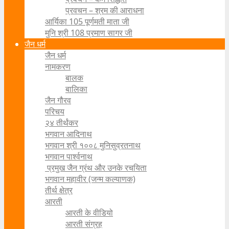
प्रवचन – श्रम की आराधना
आर्यिका 105 पूर्णमती माता जी
मुनि श्री 108 प्रमाण सागर जी
जैन धर्म
जैन धर्म
नामकरण
बालक
बालिका
जैन गौरव
परिचय
२४ तीर्थंकर
भगवान आदिनाथ
भगवान श्री १००८ मुनिसुव्रतनाथ
भगवान पार्श्वनाथ
प्रमुख जैन ग्रंथ और उनके रचयिता
भगवान महावीर (जन्म कल्याणक)
तीर्थ क्षेत्र
आरती
आरती के वीडियो
आरती संग्रह