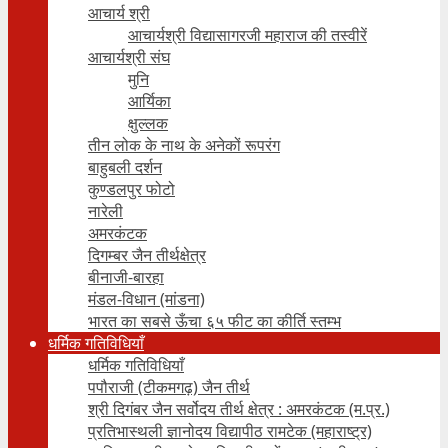
आचार्य श्री
आचार्यश्री विद्यासागरजी महाराज की तस्वीरें
आचार्यश्री संघ
मुनि
आर्यिका
क्षुल्लक
तीन लोक के नाथ के अनेकों रूपरंग
बाहुबली दर्शन
कुण्डलपुर फोटो
नारेली
अमरकंटक
दिगम्बर जैन तीर्थक्षेत्र
बीनाजी-बारहा
मंडल-विधान (मांडना)
भारत का सबसे ऊँचा ६५ फीट का कीर्ति स्तम्भ
धर्मिक गतिविधियाँ
धर्मिक गतिविधियाँ
पपौराजी (टीकमगढ़) जैन तीर्थ
श्री दिगंबर जैन सर्वोदय तीर्थ क्षेत्र : अमरकंटक (म.प्र.)
प्रतिभास्थली ज्ञानोदय विद्यापीठ रामटेक (महाराष्ट्र)