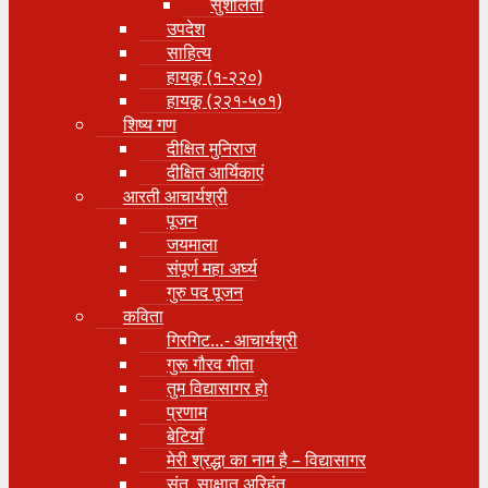
सुशीलता
उपदेश
साहित्य
हायकू (१‍-२२०)
हायकू (२२१-५०१)
शिष्य गण
दीक्षित मुनिराज
दीक्षित आर्यिकाएं
आरती आचार्यश्री
पूजन
जयमाला
संपूर्ण महा अर्घ्य
गुरु पद पूजन
कविता
गिरगिट…- आचार्यश्री
गुरू गौरव गीता
तुम विद्यासागर हो
प्रणाम
बेटियाँ
मेरी श्रद्धा का नाम है – विद्यासागर
संत, साक्षात् अरिहंत