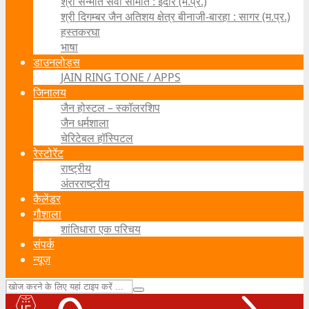
श्री सन्मति सेवा समिति : इंदौर (म.प्र.)
श्री दिगम्बर जैन अतिशय क्षेत्र बीनाजी-बारहा : सागर (म.प्र.)
हस्तकरघा
भाषा
डाउनलोड्स
JAIN RING TONE / APPS
जिनालय
जैन होस्टल – स्कॉलरशिप
जैन धर्मशाला
चेरिटेबल हॉस्पिटल
रेस्टोरेंट
राष्ट्रीय
अंतरराष्ट्रीय
कैलेंडर
गौशाला
शांतिधारा एक परिचय
संपर्क
न्यूज़