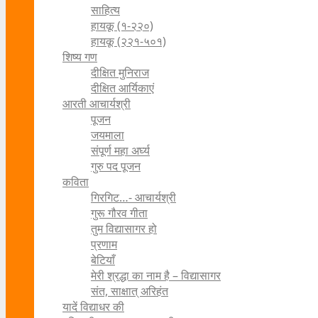
साहित्य
हायकू (१‍-२२०)
हायकू (२२१-५०१)
शिष्य गण
दीक्षित मुनिराज
दीक्षित आर्यिकाएं
आरती आचार्यश्री
पूजन
जयमाला
संपूर्ण महा अर्घ्य
गुरु पद पूजन
कविता
गिरगिट…- आचार्यश्री
गुरू गौरव गीता
तुम विद्यासागर हो
प्रणाम
बेटियाँ
मेरी श्रद्धा का नाम है – विद्यासागर
संत, साक्षात् अरिहंत
यादें विद्याधर की