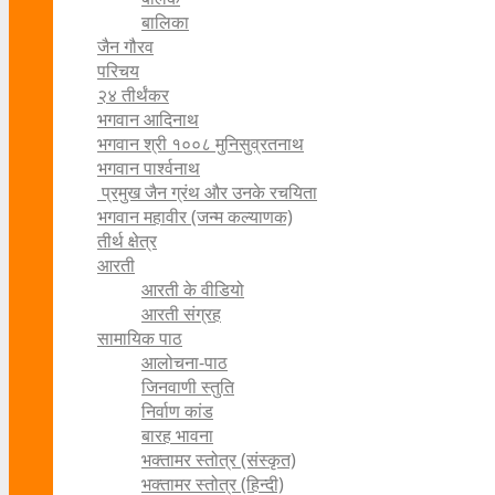
बालिका
जैन गौरव
परिचय
२४ तीर्थंकर
भगवान आदिनाथ
भगवान श्री १००८ मुनिसुव्रतनाथ
भगवान पार्श्वनाथ
प्रमुख जैन ग्रंथ और उनके रचयिता
भगवान महावीर (जन्म कल्याणक)
तीर्थ क्षेत्र
आरती
आरती के वीडियो
आरती संग्रह
सामायिक पाठ
आलोचना-पाठ
जिनवाणी स्तुति
निर्वाण कांड
बारह भावना
भक्तामर स्तोत्र (संस्कृत)
भक्तामर स्तोत्र (हिन्दी)