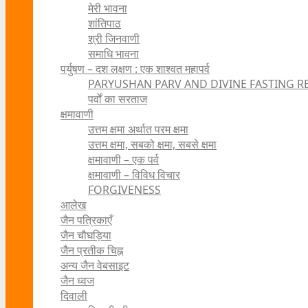
मेरी भावना
शांतिपाठ
श्री जिनवाणी
समाधि भावना
पर्युषण – दश लक्षण : एक शाश्वत महापर्व
PARYUSHAN PARV AND DIVINE FASTING R
पर्वों का सरताज
क्षमावाणी
उत्तम क्षमा अर्थात परम क्षमा
उत्तम क्षमा, सबको क्षमा, सबसे क्षमा
क्षमावाणी – एक पर्व
क्षमावाणी – विविध विचार
FORGIVENESS
आलेख
जैन पत्रिकाएँ
जैन चौघड़िया
जैन प्रतीक चिह्न
अन्य जैन वेबसाइट
जैन ध्वज
दिवाली