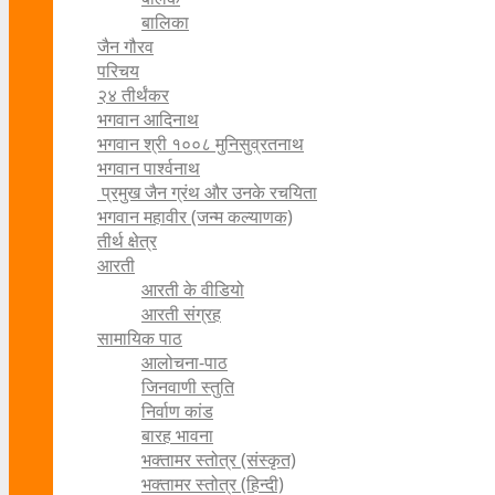
बालिका
जैन गौरव
परिचय
२४ तीर्थंकर
भगवान आदिनाथ
भगवान श्री १००८ मुनिसुव्रतनाथ
भगवान पार्श्वनाथ
प्रमुख जैन ग्रंथ और उनके रचयिता
भगवान महावीर (जन्म कल्याणक)
तीर्थ क्षेत्र
आरती
आरती के वीडियो
आरती संग्रह
सामायिक पाठ
आलोचना-पाठ
जिनवाणी स्तुति
निर्वाण कांड
बारह भावना
भक्तामर स्तोत्र (संस्कृत)
भक्तामर स्तोत्र (हिन्दी)