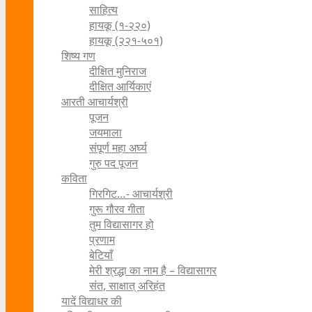
साहित्य
हायकू (१‍-२२०)
हायकू (२२१-५०१)
शिष्य गण
दीक्षित मुनिराज
दीक्षित आर्यिकाएं
आरती आचार्यश्री
पूजन
जयमाला
संपूर्ण महा अर्घ्य
गुरु पद पूजन
कविता
गिरगिट…- आचार्यश्री
गुरू गौरव गीता
तुम विद्यासागर हो
प्रणाम
बेटियाँ
मेरी श्रद्धा का नाम है – विद्यासागर
संत, साक्षात् अरिहंत
यादें विद्याधर की