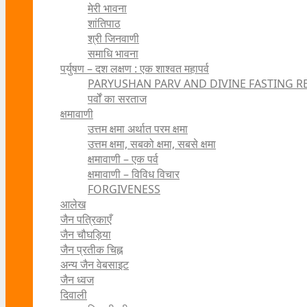
मेरी भावना
शांतिपाठ
श्री जिनवाणी
समाधि भावना
पर्युषण – दश लक्षण : एक शाश्वत महापर्व
PARYUSHAN PARV AND DIVINE FASTING R
पर्वों का सरताज
क्षमावाणी
उत्तम क्षमा अर्थात परम क्षमा
उत्तम क्षमा, सबको क्षमा, सबसे क्षमा
क्षमावाणी – एक पर्व
क्षमावाणी – विविध विचार
FORGIVENESS
आलेख
जैन पत्रिकाएँ
जैन चौघड़िया
जैन प्रतीक चिह्न
अन्य जैन वेबसाइट
जैन ध्वज
दिवाली