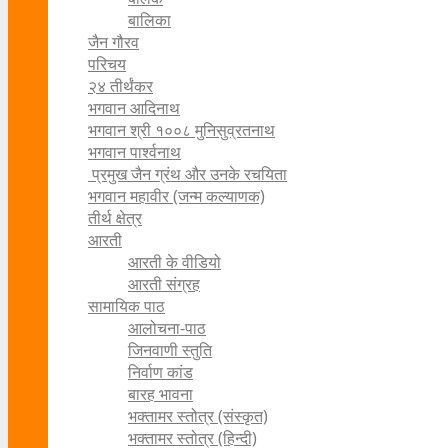
बालिका
जैन गौरव
परिचय
२४ तीर्थंकर
भगवान आदिनाथ
भगवान श्री १००८ मुनिसुव्रतनाथ
भगवान पार्श्वनाथ
प्रमुख जैन ग्रंथ और उनके रचयिता
भगवान महावीर (जन्म कल्याणक)
तीर्थ क्षेत्र
आरती
आरती के वीडियो
आरती संग्रह
सामायिक पाठ
आलोचना-पाठ
जिनवाणी स्तुति
निर्वाण कांड
बारह भावना
भक्तामर स्तोत्र (संस्कृत)
भक्तामर स्तोत्र (हिन्दी)