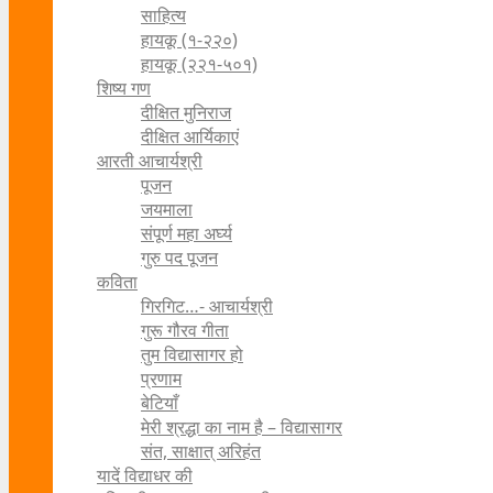
साहित्य
हायकू (१‍-२२०)
हायकू (२२१-५०१)
शिष्य गण
दीक्षित मुनिराज
दीक्षित आर्यिकाएं
आरती आचार्यश्री
पूजन
जयमाला
संपूर्ण महा अर्घ्य
गुरु पद पूजन
कविता
गिरगिट…- आचार्यश्री
गुरू गौरव गीता
तुम विद्यासागर हो
प्रणाम
बेटियाँ
मेरी श्रद्धा का नाम है – विद्यासागर
संत, साक्षात् अरिहंत
यादें विद्याधर की