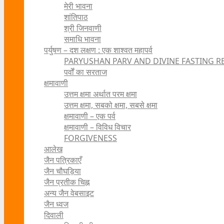
मेरी भावना
शांतिपाठ
श्री जिनवाणी
समाधि भावना
पर्युषण – दश लक्षण : एक शाश्वत महापर्व
PARYUSHAN PARV AND DIVINE FASTING R
पर्वों का सरताज
क्षमावाणी
उत्तम क्षमा अर्थात परम क्षमा
उत्तम क्षमा, सबको क्षमा, सबसे क्षमा
क्षमावाणी – एक पर्व
क्षमावाणी – विविध विचार
FORGIVENESS
आलेख
जैन पत्रिकाएँ
जैन चौघड़िया
जैन प्रतीक चिह्न
अन्य जैन वेबसाइट
जैन ध्वज
दिवाली