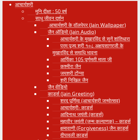
आचार्यश्री
मुनि दीक्षा : 50 वर्ष
साधु जीवन दर्शन
आचार्यश्री के वॉलपेपर (Jain Wallpaper)
जैन ऑडियो (Jain Audio)
आचार्यश्री के मुखारविंद से सुनें शांतिधारा
परम पूज्य श्री १०८ अक्षयसागरजी के
मुखारविंद से समाधि भावना
आर्यिका 105 पूर्णमती माता जी
कश्मीरा जैन
जयश्री टोंग्या
श्री निखिल जैन
जैन वीडियो
कार्ड्स (Jain Greeting)
शरद पूर्णिमा (आचार्यश्री जन्मोत्सव)
आचार्यश्री- कार्ड्स
आदिनाथ जयंती (कार्ड्स)
महावीर जयंती (जन्म कल्याणक) – कार्ड्स
क्षमावाणी (Forgiveness) जैन कार्ड्स
दीपावली कार्ड्स