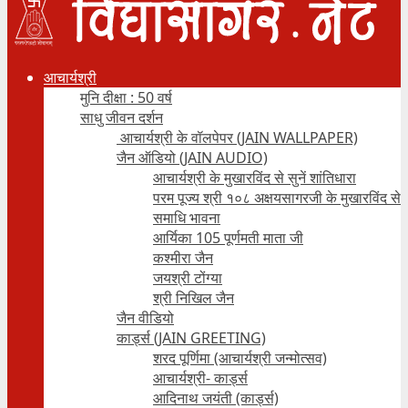
आचार्यश्री
मुनि दीक्षा : 50 वर्ष
साधु जीवन दर्शन
आचार्यश्री के वॉलपेपर (JAIN WALLPAPER)
जैन ऑडियो (JAIN AUDIO)
आचार्यश्री के मुखारविंद से सुनें शांतिधारा
परम पूज्य श्री १०८ अक्षयसागरजी के मुखारविंद से
समाधि भावना
आर्यिका 105 पूर्णमती माता जी
कश्मीरा जैन
जयश्री टोंग्या
श्री निखिल जैन
जैन वीडियो
कार्ड्स (JAIN GREETING)
शरद पूर्णिमा (आचार्यश्री जन्मोत्सव)
आचार्यश्री- कार्ड्स
आदिनाथ जयंती (कार्ड्स)