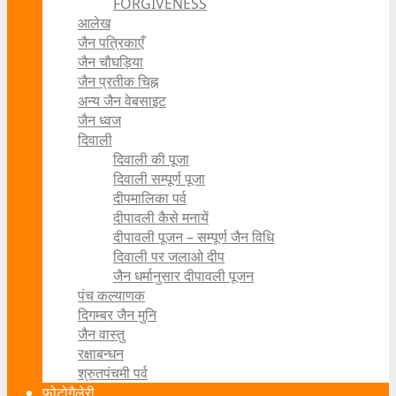
FORGIVENESS
आलेख
जैन पत्रिकाएँ
जैन चौघड़िया
जैन प्रतीक चिह्न
अन्य जैन वेबसाइट
जैन ध्वज
दिवाली
दिवाली की पूजा
दिवाली सम्पूर्ण पूजा
दीपमालिका पर्व
दीपावली कैसे मनायें
दीपावली पूजन – सम्पूर्ण जैन विधि
दिवाली पर जलाओ दीप
जैन धर्मानुसार दीपावली पूजन
पंच कल्याणक
दिगम्बर जैन मुनि
जैन वास्तु
रक्षाबन्धन
श्रुतपंचमी पर्व
फोटोगैलेरी