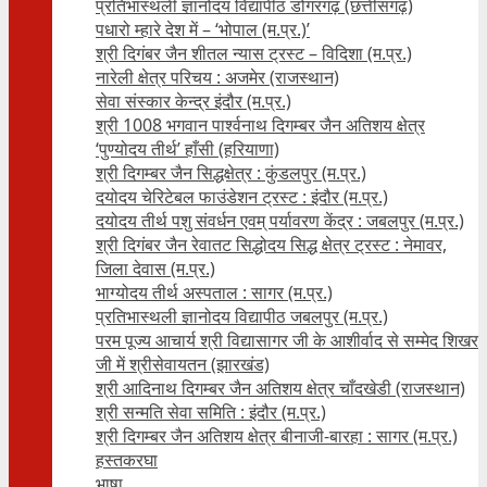
प्रतिभास्थली ज्ञानोदय विद्यापीठ डोंगरगढ़ (छत्तीसगढ़)
पधारो म्हारे देश में – ‘भोपाल (म.प्र.)’
श्री दिगंबर जैन शीतल न्यास ट्रस्ट – विदिशा (म.प्र.)
नारेली क्षेत्र परिचय : अजमेर (राजस्थान)
सेवा संस्कार केन्द्र इंदौर (म.प्र.)
श्री 1008 भगवान पार्श्वनाथ दिगम्बर जैन अतिशय क्षे‍त्र
‘पुण्योदय तीर्थ’ हाँसी (हरियाणा)
श्री दिगम्बर जैन सिद्धक्षेत्र : कुंडलपुर (म.प्र.)
दयोदय चेरिटेबल फाउंडेशन ट्रस्ट : इंदौर (म.प्र.)
दयोदय तीर्थ पशु संवर्धन एवम्‌ पर्यावरण केंद्र : जबलपुर (म.प्र.)
श्री दिगंबर जैन रेवातट सिद्धोदय सिद्ध क्षेत्र ट्रस्ट : नेमावर,
जिला देवास (म.प्र.)
भाग्योदय तीर्थ अस्पताल : सागर (म.प्र.)
प्रतिभास्थली ज्ञानोदय विद्यापीठ जबलपुर (म.प्र.)
परम पूज्य आचार्य श्री विद्यासागर जी के आशीर्वाद से सम्मेद शिखर
जी में श्रीसेवायतन (झारखंड)
श्री आदिनाथ दिगम्बर जैन अतिशय क्षेत्र चाँदखेडी (राजस्थान)
श्री सन्मति सेवा समिति : इंदौर (म.प्र.)
श्री दिगम्बर जैन अतिशय क्षेत्र बीनाजी-बारहा : सागर (म.प्र.)
हस्तकरघा
भाषा