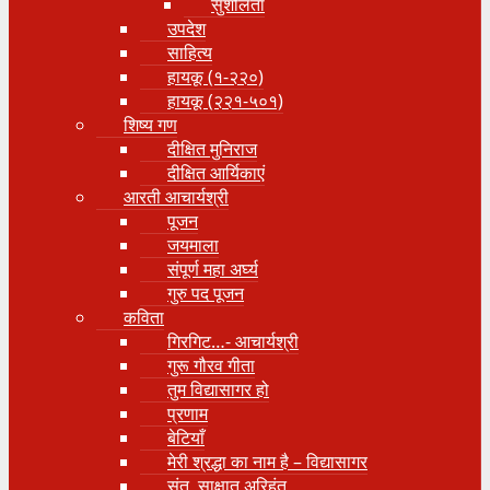
सुशीलता
उपदेश
साहित्य
हायकू (१‍-२२०)
हायकू (२२१-५०१)
शिष्य गण
दीक्षित मुनिराज
दीक्षित आर्यिकाएं
आरती आचार्यश्री
पूजन
जयमाला
संपूर्ण महा अर्घ्य
गुरु पद पूजन
कविता
गिरगिट…- आचार्यश्री
गुरू गौरव गीता
तुम विद्यासागर हो
प्रणाम
बेटियाँ
मेरी श्रद्धा का नाम है – विद्यासागर
संत, साक्षात् अरिहंत