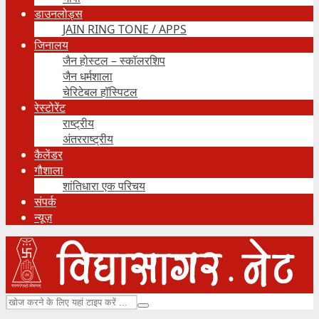
डाउनलोड्स
JAIN RING TONE / APPS
जिनालय
जैन होस्टल – स्कॉलरशिप
जैन धर्मशाला
चेरिटेबल हॉस्पिटल
रेस्टोरेंट
राष्ट्रीय
अंतरराष्ट्रीय
कैलेंडर
गौशाला
शांतिधारा एक परिचय
संपर्क
न्यूज़