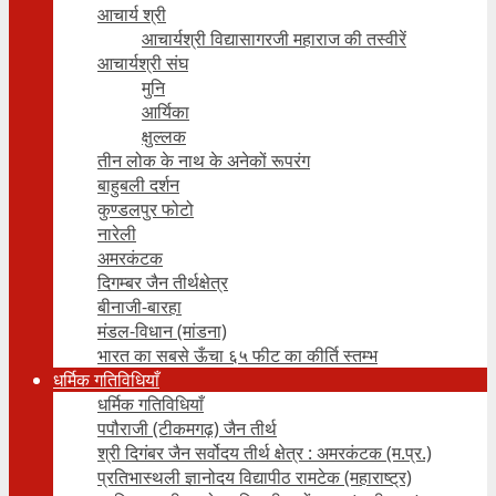
आचार्य श्री
आचार्यश्री विद्यासागरजी महाराज की तस्वीरें
आचार्यश्री संघ
मुनि
आर्यिका
क्षुल्लक
तीन लोक के नाथ के अनेकों रूपरंग
बाहुबली दर्शन
कुण्डलपुर फोटो
नारेली
अमरकंटक
दिगम्बर जैन तीर्थक्षेत्र
बीनाजी-बारहा
मंडल-विधान (मांडना)
भारत का सबसे ऊँचा ६५ फीट का कीर्ति स्तम्भ
धर्मिक गतिविधियाँ
धर्मिक गतिविधियाँ
पपौराजी (टीकमगढ़) जैन तीर्थ
श्री दिगंबर जैन सर्वोदय तीर्थ क्षेत्र : अमरकंटक (म.प्र.)
प्रतिभास्थली ज्ञानोदय विद्यापीठ रामटेक (महाराष्ट्र)