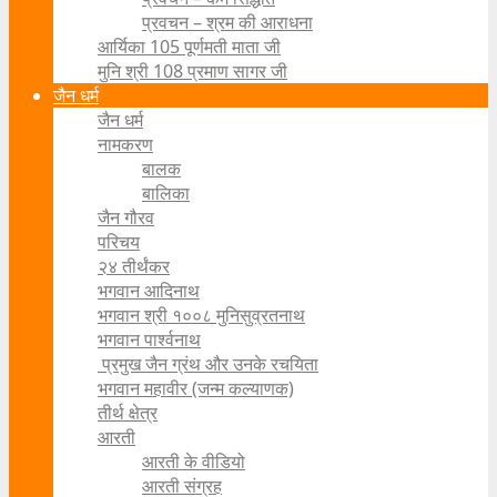
प्रवचन – श्रम की आराधना
आर्यिका 105 पूर्णमती माता जी
मुनि श्री 108 प्रमाण सागर जी
जैन धर्म
जैन धर्म
नामकरण
बालक
बालिका
जैन गौरव
परिचय
२४ तीर्थंकर
भगवान आदिनाथ
भगवान श्री १००८ मुनिसुव्रतनाथ
भगवान पार्श्वनाथ
प्रमुख जैन ग्रंथ और उनके रचयिता
भगवान महावीर (जन्म कल्याणक)
तीर्थ क्षेत्र
आरती
आरती के वीडियो
आरती संग्रह