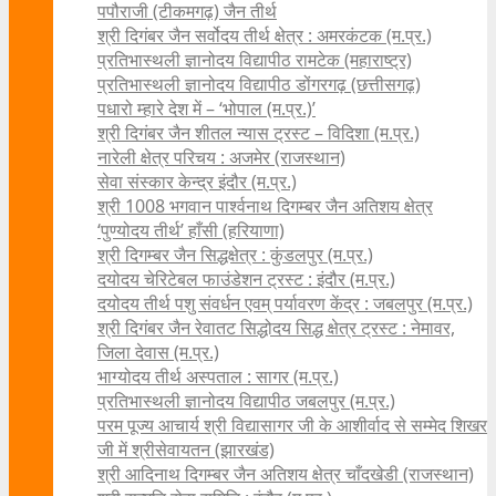
पपौराजी (टीकमगढ़) जैन तीर्थ
श्री दिगंबर जैन सर्वोदय तीर्थ क्षेत्र : अमरकंटक (म.प्र.)
प्रतिभास्थली ज्ञानोदय विद्यापीठ रामटेक (महाराष्ट्र)
प्रतिभास्थली ज्ञानोदय विद्यापीठ डोंगरगढ़ (छत्तीसगढ़)
पधारो म्हारे देश में – ‘भोपाल (म.प्र.)’
श्री दिगंबर जैन शीतल न्यास ट्रस्ट – विदिशा (म.प्र.)
नारेली क्षेत्र परिचय : अजमेर (राजस्थान)
सेवा संस्कार केन्द्र इंदौर (म.प्र.)
श्री 1008 भगवान पार्श्वनाथ दिगम्बर जैन अतिशय क्षे‍त्र
‘पुण्योदय तीर्थ’ हाँसी (हरियाणा)
श्री दिगम्बर जैन सिद्धक्षेत्र : कुंडलपुर (म.प्र.)
दयोदय चेरिटेबल फाउंडेशन ट्रस्ट : इंदौर (म.प्र.)
दयोदय तीर्थ पशु संवर्धन एवम्‌ पर्यावरण केंद्र : जबलपुर (म.प्र.)
श्री दिगंबर जैन रेवातट सिद्धोदय सिद्ध क्षेत्र ट्रस्ट : नेमावर,
जिला देवास (म.प्र.)
भाग्योदय तीर्थ अस्पताल : सागर (म.प्र.)
प्रतिभास्थली ज्ञानोदय विद्यापीठ जबलपुर (म.प्र.)
परम पूज्य आचार्य श्री विद्यासागर जी के आशीर्वाद से सम्मेद शिखर
जी में श्रीसेवायतन (झारखंड)
श्री आदिनाथ दिगम्बर जैन अतिशय क्षेत्र चाँदखेडी (राजस्थान)