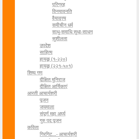
परिग्रह
विनयावनति
वैयावृत्त्य
समीचीन धर्म
साधु-समाधि सुधा-साधन
सुशीलता
उपदेश
साहित्य
हायकू (१‍-२२०)
हायकू (२२१-५०१)
शिष्य गण
दीक्षित मुनिराज
दीक्षित आर्यिकाएं
आरती आचार्यश्री
पूजन
जयमाला
संपूर्ण महा अर्घ्य
गुरु पद पूजन
कविता
गिरगिट…- आचार्यश्री