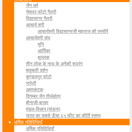
जैन धर्म
नेमावर फोटो गैलरी
विद्यासागर गैलरी
आचार्य श्री
आचार्यश्री विद्यासागरजी महाराज की तस्वीरें
आचार्यश्री संघ
मुनि
आर्यिका
क्षुल्लक
तीन लोक के नाथ के अनेकों रूपरंग
बाहुबली दर्शन
कुण्डलपुर फोटो
नारेली
अमरकंटक
दिगम्बर जैन तीर्थक्षेत्र
बीनाजी-बारहा
मंडल-विधान (मांडना)
भारत का सबसे ऊँचा ६५ फीट का कीर्ति स्तम्भ
धर्मिक गतिविधियाँ
धर्मिक गतिविधियाँ