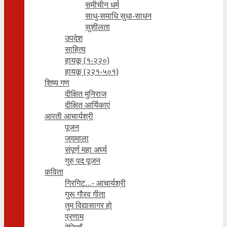
समीचीन धर्म
साधु-समाधि सुधा-साधन
सुशीलता
उपदेश
साहित्य
हायकू (१‍-२२०)
हायकू (२२१-५०१)
शिष्य गण
दीक्षित मुनिराज
दीक्षित आर्यिकाएं
आरती आचार्यश्री
पूजन
जयमाला
संपूर्ण महा अर्घ्य
गुरु पद पूजन
कविता
गिरगिट…- आचार्यश्री
गुरू गौरव गीता
तुम विद्यासागर हो
प्रणाम