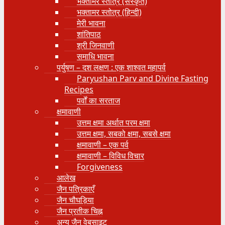
भक्तामर स्तोत्र (संस्कृत)
भक्तामर स्तोत्र (हिन्दी)
मेरी भावना
शांतिपाठ
श्री जिनवाणी
समाधि भावना
पर्युषण – दश लक्षण : एक शाश्वत महापर्व
Paryushan Parv and Divine Fasting
Recipes
पर्वों का सरताज
क्षमावाणी
उत्तम क्षमा अर्थात परम क्षमा
उत्तम क्षमा, सबको क्षमा, सबसे क्षमा
क्षमावाणी – एक पर्व
क्षमावाणी – विविध विचार
Forgiveness
आलेख
जैन पत्रिकाएँ
जैन चौघड़िया
जैन प्रतीक चिह्न
अन्य जैन वेबसाइट