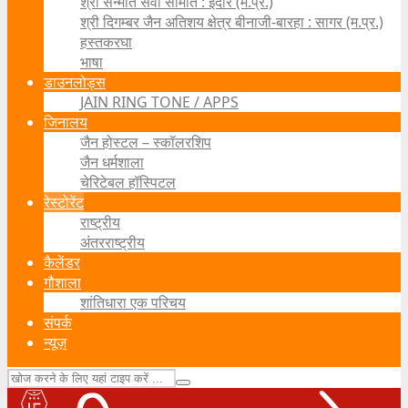
श्री सन्मति सेवा समिति : इंदौर (म.प्र.)
श्री दिगम्बर जैन अतिशय क्षेत्र बीनाजी-बारहा : सागर (म.प्र.)
हस्तकरघा
भाषा
डाउनलोड्स
JAIN RING TONE / APPS
जिनालय
जैन होस्टल – स्कॉलरशिप
जैन धर्मशाला
चेरिटेबल हॉस्पिटल
रेस्टोरेंट
राष्ट्रीय
अंतरराष्ट्रीय
कैलेंडर
गौशाला
शांतिधारा एक परिचय
संपर्क
न्यूज़