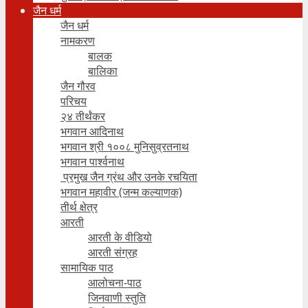
जैन धर्म
जैन धर्म
नामकरण
बालक
बालिका
जैन गौरव
परिचय
२४ तीर्थंकर
भगवान आदिनाथ
भगवान श्री १००८ मुनिसुव्रतनाथ
भगवान पार्श्वनाथ
प्रमुख जैन ग्रंथ और उनके रचयिता
भगवान महावीर (जन्म कल्याणक)
तीर्थ क्षेत्र
आरती
आरती के वीडियो
आरती संग्रह
सामायिक पाठ
आलोचना-पाठ
जिनवाणी स्तुति