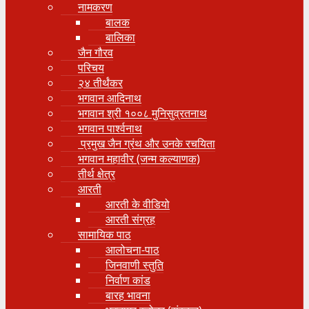
नामकरण
बालक
बालिका
जैन गौरव
परिचय
२४ तीर्थंकर
भगवान आदिनाथ
भगवान श्री १००८ मुनिसुव्रतनाथ
भगवान पार्श्वनाथ
प्रमुख जैन ग्रंथ और उनके रचयिता
भगवान महावीर (जन्म कल्याणक)
तीर्थ क्षेत्र
आरती
आरती के वीडियो
आरती संग्रह
सामायिक पाठ
आलोचना-पाठ
जिनवाणी स्तुति
निर्वाण कांड
बारह भावना