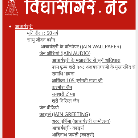
आचार्यश्री
मुनि दीक्षा : 50 वर्ष
साधु जीवन दर्शन
आचार्यश्री के वॉलपेपर (JAIN WALLPAPER)
जैन ऑडियो (JAIN AUDIO)
आचार्यश्री के मुखारविंद से सुनें शांतिधारा
परम पूज्य श्री १०८ अक्षयसागरजी के मुखारविंद से
समाधि भावना
आर्यिका 105 पूर्णमती माता जी
कश्मीरा जैन
जयश्री टोंग्या
श्री निखिल जैन
जैन वीडियो
कार्ड्स (JAIN GREETING)
शरद पूर्णिमा (आचार्यश्री जन्मोत्सव)
आचार्यश्री- कार्ड्स
आदिनाथ जयंती (कार्ड्स)