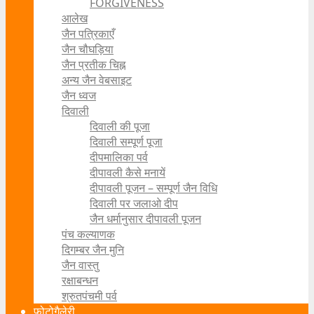
FORGIVENESS
आलेख
जैन पत्रिकाएँ
जैन चौघड़िया
जैन प्रतीक चिह्न
अन्य जैन वेबसाइट
जैन ध्वज
दिवाली
दिवाली की पूजा
दिवाली सम्पूर्ण पूजा
दीपमालिका पर्व
दीपावली कैसे मनायें
दीपावली पूजन – सम्पूर्ण जैन विधि
दिवाली पर जलाओ दीप
जैन धर्मानुसार दीपावली पूजन
पंच कल्याणक
दिगम्बर जैन मुनि
जैन वास्तु
रक्षाबन्धन
श्रुतपंचमी पर्व
फोटोगैलेरी