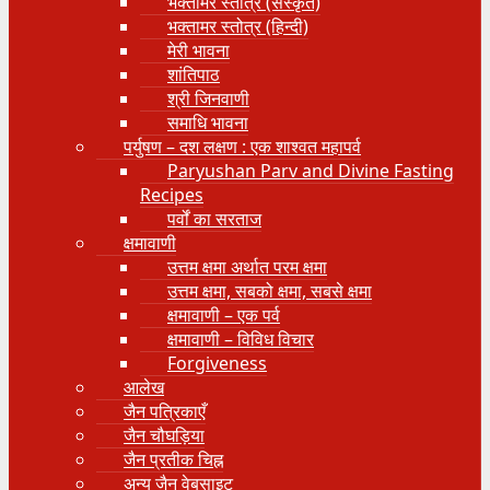
भक्तामर स्तोत्र (संस्कृत)
भक्तामर स्तोत्र (हिन्दी)
मेरी भावना
शांतिपाठ
श्री जिनवाणी
समाधि भावना
पर्युषण – दश लक्षण : एक शाश्वत महापर्व
Paryushan Parv and Divine Fasting
Recipes
पर्वों का सरताज
क्षमावाणी
उत्तम क्षमा अर्थात परम क्षमा
उत्तम क्षमा, सबको क्षमा, सबसे क्षमा
क्षमावाणी – एक पर्व
क्षमावाणी – विविध विचार
Forgiveness
आलेख
जैन पत्रिकाएँ
जैन चौघड़िया
जैन प्रतीक चिह्न
अन्य जैन वेबसाइट