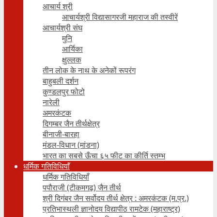
आचार्य श्री
आचार्यश्री विद्यासागरजी महाराज की तस्वीरें
आचार्यश्री संघ
मुनि
आर्यिका
क्षुल्लक
तीन लोक के नाथ के अनेकों रूपरंग
बाहुबली दर्शन
कुण्डलपुर फोटो
नारेली
अमरकंटक
दिगम्बर जैन तीर्थक्षेत्र
बीनाजी-बारहा
मंडल-विधान (मांडना)
भारत का सबसे ऊँचा ६५ फीट का कीर्ति स्तम्भ
धर्मिक गतिविधियाँ
धर्मिक गतिविधियाँ
पपौराजी (टीकमगढ़) जैन तीर्थ
श्री दिगंबर जैन सर्वोदय तीर्थ क्षेत्र : अमरकंटक (म.प्र.)
प्रतिभास्थली ज्ञानोदय विद्यापीठ रामटेक (महाराष्ट्र)