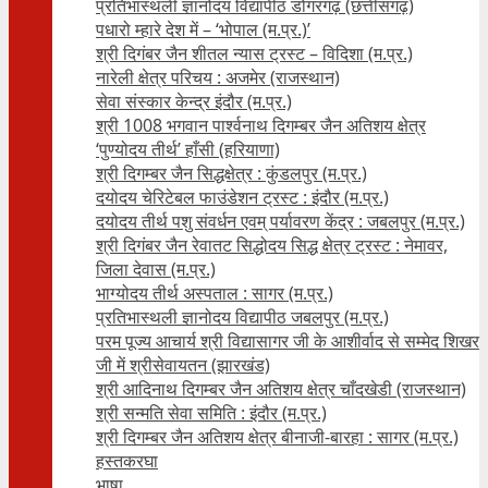
प्रतिभास्थली ज्ञानोदय विद्यापीठ डोंगरगढ़ (छत्तीसगढ़)
पधारो म्हारे देश में – ‘भोपाल (म.प्र.)’
श्री दिगंबर जैन शीतल न्यास ट्रस्ट – विदिशा (म.प्र.)
नारेली क्षेत्र परिचय : अजमेर (राजस्थान)
सेवा संस्कार केन्द्र इंदौर (म.प्र.)
श्री 1008 भगवान पार्श्वनाथ दिगम्बर जैन अतिशय क्षे‍त्र
‘पुण्योदय तीर्थ’ हाँसी (हरियाणा)
श्री दिगम्बर जैन सिद्धक्षेत्र : कुंडलपुर (म.प्र.)
दयोदय चेरिटेबल फाउंडेशन ट्रस्ट : इंदौर (म.प्र.)
दयोदय तीर्थ पशु संवर्धन एवम्‌ पर्यावरण केंद्र : जबलपुर (म.प्र.)
श्री दिगंबर जैन रेवातट सिद्धोदय सिद्ध क्षेत्र ट्रस्ट : नेमावर,
जिला देवास (म.प्र.)
भाग्योदय तीर्थ अस्पताल : सागर (म.प्र.)
प्रतिभास्थली ज्ञानोदय विद्यापीठ जबलपुर (म.प्र.)
परम पूज्य आचार्य श्री विद्यासागर जी के आशीर्वाद से सम्मेद शिखर
जी में श्रीसेवायतन (झारखंड)
श्री आदिनाथ दिगम्बर जैन अतिशय क्षेत्र चाँदखेडी (राजस्थान)
श्री सन्मति सेवा समिति : इंदौर (म.प्र.)
श्री दिगम्बर जैन अतिशय क्षेत्र बीनाजी-बारहा : सागर (म.प्र.)
हस्तकरघा
भाषा