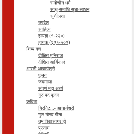
समीचीन धर्म
साधु-समाधि सुधा-साधन
सुशीलता
उपदेश
साहित्य
हायकू (१‍-२२०)
हायकू (२२१-५०१)
शिष्य गण
दीक्षित मुनिराज
दीक्षित आर्यिकाएं
आरती आचार्यश्री
पूजन
जयमाला
संपूर्ण महा अर्घ्य
गुरु पद पूजन
कविता
गिरगिट…- आचार्यश्री
गुरू गौरव गीता
तुम विद्यासागर हो
प्रणाम