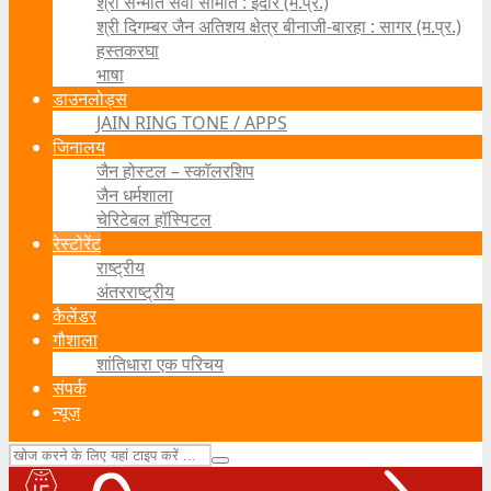
श्री सन्मति सेवा समिति : इंदौर (म.प्र.)
श्री दिगम्बर जैन अतिशय क्षेत्र बीनाजी-बारहा : सागर (म.प्र.)
हस्तकरघा
भाषा
डाउनलोड्स
JAIN RING TONE / APPS
जिनालय
जैन होस्टल – स्कॉलरशिप
जैन धर्मशाला
चेरिटेबल हॉस्पिटल
रेस्टोरेंट
राष्ट्रीय
अंतरराष्ट्रीय
कैलेंडर
गौशाला
शांतिधारा एक परिचय
संपर्क
न्यूज़