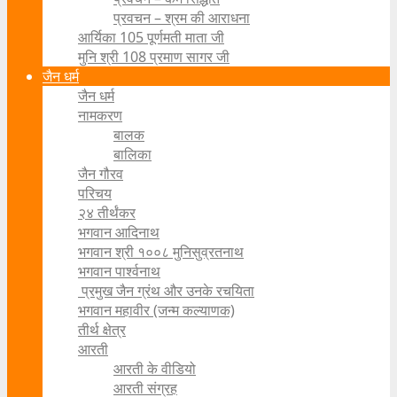
प्रवचन – श्रम की आराधना
आर्यिका 105 पूर्णमती माता जी
मुनि श्री 108 प्रमाण सागर जी
जैन धर्म
जैन धर्म
नामकरण
बालक
बालिका
जैन गौरव
परिचय
२४ तीर्थंकर
भगवान आदिनाथ
भगवान श्री १००८ मुनिसुव्रतनाथ
भगवान पार्श्वनाथ
प्रमुख जैन ग्रंथ और उनके रचयिता
भगवान महावीर (जन्म कल्याणक)
तीर्थ क्षेत्र
आरती
आरती के वीडियो
आरती संग्रह