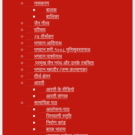
नामकरण
बालक
बालिका
जैन गौरव
परिचय
२४ तीर्थंकर
भगवान आदिनाथ
भगवान श्री १००८ मुनिसुव्रतनाथ
भगवान पार्श्वनाथ
प्रमुख जैन ग्रंथ और उनके रचयिता
भगवान महावीर (जन्म कल्याणक)
तीर्थ क्षेत्र
आरती
आरती के वीडियो
आरती संग्रह
सामायिक पाठ
आलोचना-पाठ
जिनवाणी स्तुति
निर्वाण कांड
बारह भावना