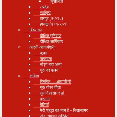
सुशीलता
उपदेश
साहित्य
हायकू (१‍-२२०)
हायकू (२२१-५०१)
शिष्य गण
दीक्षित मुनिराज
दीक्षित आर्यिकाएं
आरती आचार्यश्री
पूजन
जयमाला
संपूर्ण महा अर्घ्य
गुरु पद पूजन
कविता
गिरगिट…- आचार्यश्री
गुरू गौरव गीता
तुम विद्यासागर हो
प्रणाम
बेटियाँ
मेरी श्रद्धा का नाम है – विद्यासागर
संत, साक्षात् अरिहंत