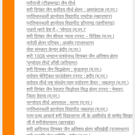
पपौराजी (टीकमगढ़) जैन तीर्थ
श्री दिगंबर जैन सर्वोदय तीर्थ क्षेत्र : अमरकंटक (म.प्र.)
प्रतिभास्थली ज्ञानोदय विद्यापीठ रामटेक (महाराष्ट्र)
प्रतिभास्थली ज्ञानोदय विद्यापीठ डोंगरगढ़ (छत्तीसगढ़)
पधारो म्हारे देश में – ‘भोपाल (म.प्र.)’
श्री दिगंबर जैन शीतल न्यास ट्रस्ट – विदिशा (म.प्र.)
नारेली क्षेत्र परिचय : अजमेर (राजस्थान)
सेवा संस्कार केन्द्र इंदौर (म.प्र.)
श्री 1008 भगवान पार्श्वनाथ दिगम्बर जैन अतिशय क्षे‍त्र
‘पुण्योदय तीर्थ’ हाँसी (हरियाणा)
श्री दिगम्बर जैन सिद्धक्षेत्र : कुंडलपुर (म.प्र.)
दयोदय चेरिटेबल फाउंडेशन ट्रस्ट : इंदौर (म.प्र.)
दयोदय तीर्थ पशु संवर्धन एवम्‌ पर्यावरण केंद्र : जबलपुर (म.प्र.)
श्री दिगंबर जैन रेवातट सिद्धोदय सिद्ध क्षेत्र ट्रस्ट : नेमावर,
जिला देवास (म.प्र.)
भाग्योदय तीर्थ अस्पताल : सागर (म.प्र.)
प्रतिभास्थली ज्ञानोदय विद्यापीठ जबलपुर (म.प्र.)
परम पूज्य आचार्य श्री विद्यासागर जी के आशीर्वाद से सम्मेद शिखर
जी में श्रीसेवायतन (झारखंड)
श्री आदिनाथ दिगम्बर जैन अतिशय क्षेत्र चाँदखेडी (राजस्थान)