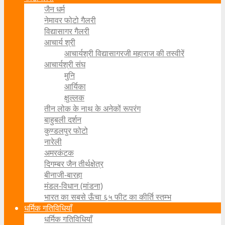
जैन धर्म
नेमावर फोटो गैलरी
विद्यासागर गैलरी
आचार्य श्री
आचार्यश्री विद्यासागरजी महाराज की तस्वीरें
आचार्यश्री संघ
मुनि
आर्यिका
क्षुल्लक
तीन लोक के नाथ के अनेकों रूपरंग
बाहुबली दर्शन
कुण्डलपुर फोटो
नारेली
अमरकंटक
दिगम्बर जैन तीर्थक्षेत्र
बीनाजी-बारहा
मंडल-विधान (मांडना)
भारत का सबसे ऊँचा ६५ फीट का कीर्ति स्तम्भ
धर्मिक गतिविधियाँ
धर्मिक गतिविधियाँ