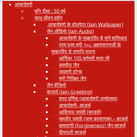
आचार्यश्री
मुनि दीक्षा : 50 वर्ष
साधु जीवन दर्शन
आचार्यश्री के वॉलपेपर (Jain Wallpaper)
जैन ऑडियो (Jain Audio)
आचार्यश्री के मुखारविंद से सुनें शांतिधारा
परम पूज्य श्री १०८ अक्षयसागरजी के
मुखारविंद से समाधि भावना
आर्यिका 105 पूर्णमती माता जी
कश्मीरा जैन
जयश्री टोंग्या
श्री निखिल जैन
जैन वीडियो
कार्ड्स (Jain Greeting)
शरद पूर्णिमा (आचार्यश्री जन्मोत्सव)
आचार्यश्री- कार्ड्स
आदिनाथ जयंती (कार्ड्स)
महावीर जयंती (जन्म कल्याणक) – कार्ड्स
क्षमावाणी (Forgiveness) जैन कार्ड्स
दीपावली कार्ड्स