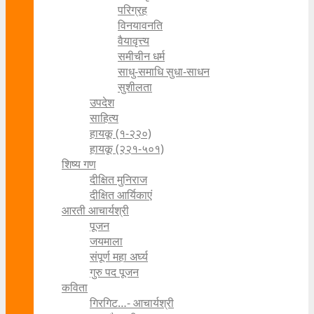
परिग्रह
विनयावनति
वैयावृत्त्य
समीचीन धर्म
साधु-समाधि सुधा-साधन
सुशीलता
उपदेश
साहित्य
हायकू (१‍-२२०)
हायकू (२२१-५०१)
शिष्य गण
दीक्षित मुनिराज
दीक्षित आर्यिकाएं
आरती आचार्यश्री
पूजन
जयमाला
संपूर्ण महा अर्घ्य
गुरु पद पूजन
कविता
गिरगिट…- आचार्यश्री