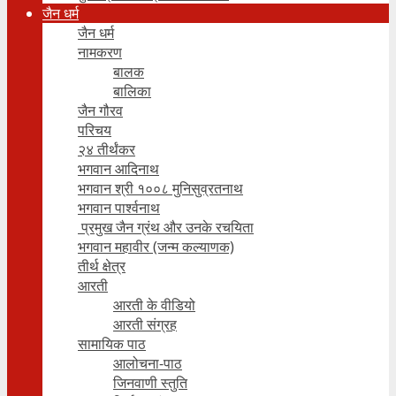
जैन धर्म
जैन धर्म
नामकरण
बालक
बालिका
जैन गौरव
परिचय
२४ तीर्थंकर
भगवान आदिनाथ
भगवान श्री १००८ मुनिसुव्रतनाथ
भगवान पार्श्वनाथ
प्रमुख जैन ग्रंथ और उनके रचयिता
भगवान महावीर (जन्म कल्याणक)
तीर्थ क्षेत्र
आरती
आरती के वीडियो
आरती संग्रह
सामायिक पाठ
आलोचना-पाठ
जिनवाणी स्तुति