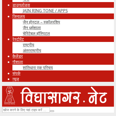
डाउनलोड्स
JAIN RING TONE / APPS
जिनालय
जैन होस्टल – स्कॉलरशिप
जैन धर्मशाला
चेरिटेबल हॉस्पिटल
रेस्टोरेंट
राष्ट्रीय
अंतरराष्ट्रीय
कैलेंडर
गौशाला
शांतिधारा एक परिचय
संपर्क
न्यूज़