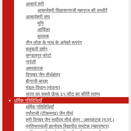
आचार्य श्री
आचार्यश्री विद्यासागरजी महाराज की तस्वीरें
आचार्यश्री संघ
मुनि
आर्यिका
क्षुल्लक
तीन लोक के नाथ के अनेकों रूपरंग
बाहुबली दर्शन
कुण्डलपुर फोटो
नारेली
अमरकंटक
दिगम्बर जैन तीर्थक्षेत्र
बीनाजी-बारहा
मंडल-विधान (मांडना)
भारत का सबसे ऊँचा ६५ फीट का कीर्ति स्तम्भ
धर्मिक गतिविधियाँ
धर्मिक गतिविधियाँ
पपौराजी (टीकमगढ़) जैन तीर्थ
श्री दिगंबर जैन सर्वोदय तीर्थ क्षेत्र : अमरकंटक (म.प्र.)
प्रतिभास्थली ज्ञानोदय विद्यापीठ रामटेक (महाराष्ट्र)