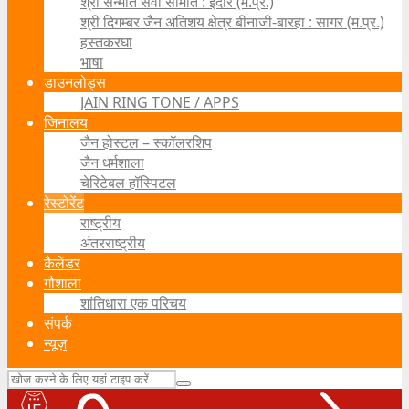
श्री सन्मति सेवा समिति : इंदौर (म.प्र.)
श्री दिगम्बर जैन अतिशय क्षेत्र बीनाजी-बारहा : सागर (म.प्र.)
हस्तकरघा
भाषा
डाउनलोड्स
JAIN RING TONE / APPS
जिनालय
जैन होस्टल – स्कॉलरशिप
जैन धर्मशाला
चेरिटेबल हॉस्पिटल
रेस्टोरेंट
राष्ट्रीय
अंतरराष्ट्रीय
कैलेंडर
गौशाला
शांतिधारा एक परिचय
संपर्क
न्यूज़