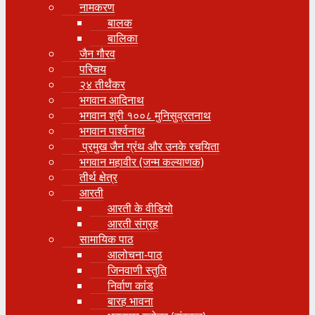
नामकरण
बालक
बालिका
जैन गौरव
परिचय
२४ तीर्थंकर
भगवान आदिनाथ
भगवान श्री १००८ मुनिसुव्रतनाथ
भगवान पार्श्वनाथ
प्रमुख जैन ग्रंथ और उनके रचयिता
भगवान महावीर (जन्म कल्याणक)
तीर्थ क्षेत्र
आरती
आरती के वीडियो
आरती संग्रह
सामायिक पाठ
आलोचना-पाठ
जिनवाणी स्तुति
निर्वाण कांड
बारह भावना