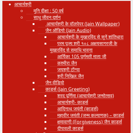
आचार्यश्री
मुनि दीक्षा : 50 वर्ष
साधु जीवन दर्शन
आचार्यश्री के वॉलपेपर (Jain Wallpaper)
जैन ऑडियो (Jain Audio)
आचार्यश्री के मुखारविंद से सुनें शांतिधारा
परम पूज्य श्री १०८ अक्षयसागरजी के
मुखारविंद से समाधि भावना
आर्यिका 105 पूर्णमती माता जी
कश्मीरा जैन
जयश्री टोंग्या
श्री निखिल जैन
जैन वीडियो
कार्ड्स (Jain Greeting)
शरद पूर्णिमा (आचार्यश्री जन्मोत्सव)
आचार्यश्री- कार्ड्स
आदिनाथ जयंती (कार्ड्स)
महावीर जयंती (जन्म कल्याणक) – कार्ड्स
क्षमावाणी (Forgiveness) जैन कार्ड्स
दीपावली कार्ड्स