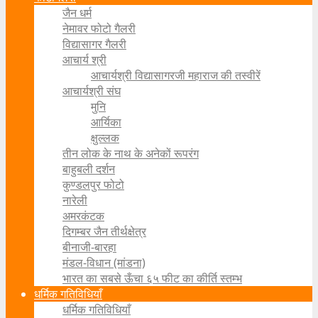
जैन धर्म
नेमावर फोटो गैलरी
विद्यासागर गैलरी
आचार्य श्री
आचार्यश्री विद्यासागरजी महाराज की तस्वीरें
आचार्यश्री संघ
मुनि
आर्यिका
क्षुल्लक
तीन लोक के नाथ के अनेकों रूपरंग
बाहुबली दर्शन
कुण्डलपुर फोटो
नारेली
अमरकंटक
दिगम्बर जैन तीर्थक्षेत्र
बीनाजी-बारहा
मंडल-विधान (मांडना)
भारत का सबसे ऊँचा ६५ फीट का कीर्ति स्तम्भ
धर्मिक गतिविधियाँ
धर्मिक गतिविधियाँ