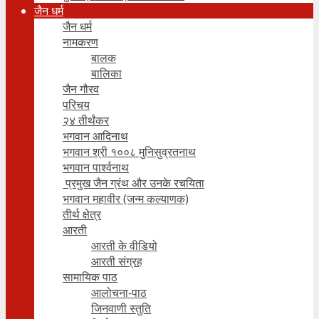
जैन धर्म
जैन धर्म
नामकरण
बालक
बालिका
जैन गौरव
परिचय
२४ तीर्थंकर
भगवान आदिनाथ
भगवान श्री १००८ मुनिसुव्रतनाथ
भगवान पार्श्वनाथ
प्रमुख जैन ग्रंथ और उनके रचयिता
भगवान महावीर (जन्म कल्याणक)
तीर्थ क्षेत्र
आरती
आरती के वीडियो
आरती संग्रह
सामायिक पाठ
आलोचना-पाठ
जिनवाणी स्तुति