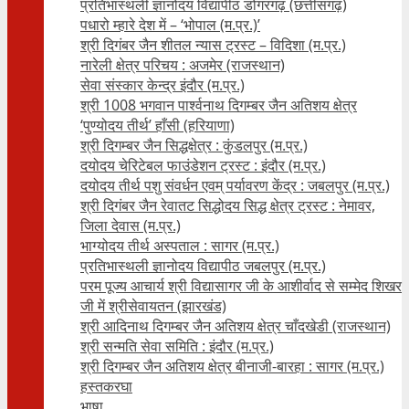
प्रतिभास्थली ज्ञानोदय विद्यापीठ डोंगरगढ़ (छत्तीसगढ़)
पधारो म्हारे देश में – ‘भोपाल (म.प्र.)’
श्री दिगंबर जैन शीतल न्यास ट्रस्ट – विदिशा (म.प्र.)
नारेली क्षेत्र परिचय : अजमेर (राजस्थान)
सेवा संस्कार केन्द्र इंदौर (म.प्र.)
श्री 1008 भगवान पार्श्वनाथ दिगम्बर जैन अतिशय क्षे‍त्र
‘पुण्योदय तीर्थ’ हाँसी (हरियाणा)
श्री दिगम्बर जैन सिद्धक्षेत्र : कुंडलपुर (म.प्र.)
दयोदय चेरिटेबल फाउंडेशन ट्रस्ट : इंदौर (म.प्र.)
दयोदय तीर्थ पशु संवर्धन एवम्‌ पर्यावरण केंद्र : जबलपुर (म.प्र.)
श्री दिगंबर जैन रेवातट सिद्धोदय सिद्ध क्षेत्र ट्रस्ट : नेमावर,
जिला देवास (म.प्र.)
भाग्योदय तीर्थ अस्पताल : सागर (म.प्र.)
प्रतिभास्थली ज्ञानोदय विद्यापीठ जबलपुर (म.प्र.)
परम पूज्य आचार्य श्री विद्यासागर जी के आशीर्वाद से सम्मेद शिखर
जी में श्रीसेवायतन (झारखंड)
श्री आदिनाथ दिगम्बर जैन अतिशय क्षेत्र चाँदखेडी (राजस्थान)
श्री सन्मति सेवा समिति : इंदौर (म.प्र.)
श्री दिगम्बर जैन अतिशय क्षेत्र बीनाजी-बारहा : सागर (म.प्र.)
हस्तकरघा
भाषा