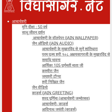
आचार्यश्री
मुनि दीक्षा : 50 वर्ष
साधु जीवन दर्शन
आचार्यश्री के वॉलपेपर (JAIN WALLPAPER)
जैन ऑडियो (JAIN AUDIO)
आचार्यश्री के मुखारविंद से सुनें शांतिधारा
परम पूज्य श्री १०८ अक्षयसागरजी के मुखारविंद से
समाधि भावना
आर्यिका 105 पूर्णमती माता जी
कश्मीरा जैन
जयश्री टोंग्या
श्री निखिल जैन
जैन वीडियो
कार्ड्स (JAIN GREETING)
शरद पूर्णिमा (आचार्यश्री जन्मोत्सव)
आचार्यश्री- कार्ड्स
आदिनाथ जयंती (कार्ड्स)