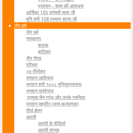
प्रवचन – श्रम की आराधना
आर्यिका 105 पूर्णमती माता जी
मुनि श्री 108 प्रमाण सागर जी
जैन धर्म
जैन धर्म
नामकरण
बालक
बालिका
जैन गौरव
परिचय
२४ तीर्थंकर
भगवान आदिनाथ
भगवान श्री १००८ मुनिसुव्रतनाथ
भगवान पार्श्वनाथ
प्रमुख जैन ग्रंथ और उनके रचयिता
भगवान महावीर (जन्म कल्याणक)
तीर्थ क्षेत्र
आरती
आरती के वीडियो
आरती संग्रह