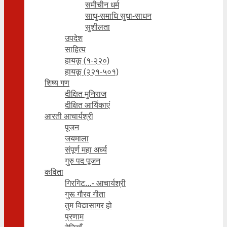
समीचीन धर्म
साधु-समाधि सुधा-साधन
सुशीलता
उपदेश
साहित्य
हायकू (१‍-२२०)
हायकू (२२१-५०१)
शिष्य गण
दीक्षित मुनिराज
दीक्षित आर्यिकाएं
आरती आचार्यश्री
पूजन
जयमाला
संपूर्ण महा अर्घ्य
गुरु पद पूजन
कविता
गिरगिट…- आचार्यश्री
गुरू गौरव गीता
तुम विद्यासागर हो
प्रणाम