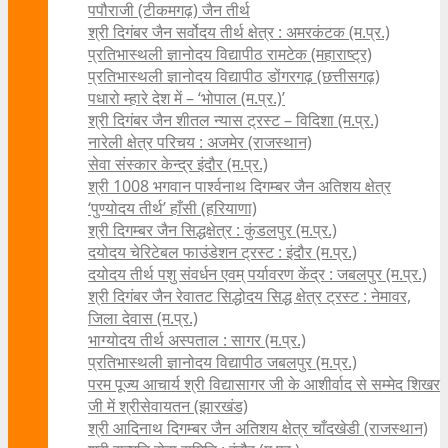
पपौराजी (टीकमगढ़) जैन तीर्थ
श्री दिगंबर जैन सर्वोदय तीर्थ क्षेत्र : अमरकंटक (म.प्र.)
प्रतिभास्थली ज्ञानोदय विद्यापीठ रामटेक (महाराष्ट्र)
प्रतिभास्थली ज्ञानोदय विद्यापीठ डोंगरगढ़ (छत्तीसगढ़)
पधारो म्हारे देश में – ‘भोपाल (म.प्र.)’
श्री दिगंबर जैन शीतल न्यास ट्रस्ट – विदिशा (म.प्र.)
नारेली क्षेत्र परिचय : अजमेर (राजस्थान)
सेवा संस्कार केन्द्र इंदौर (म.प्र.)
श्री 1008 भगवान पार्श्वनाथ दिगम्बर जैन अतिशय क्षे‍त्र
‘पुण्योदय तीर्थ’ हाँसी (हरियाणा)
श्री दिगम्बर जैन सिद्धक्षेत्र : कुंडलपुर (म.प्र.)
दयोदय चेरिटेबल फाउंडेशन ट्रस्ट : इंदौर (म.प्र.)
दयोदय तीर्थ पशु संवर्धन एवम्‌ पर्यावरण केंद्र : जबलपुर (म.प्र.)
श्री दिगंबर जैन रेवातट सिद्धोदय सिद्ध क्षेत्र ट्रस्ट : नेमावर,
जिला देवास (म.प्र.)
भाग्योदय तीर्थ अस्पताल : सागर (म.प्र.)
प्रतिभास्थली ज्ञानोदय विद्यापीठ जबलपुर (म.प्र.)
परम पूज्य आचार्य श्री विद्यासागर जी के आशीर्वाद से सम्मेद शिखर
जी में श्रीसेवायतन (झारखंड)
श्री आदिनाथ दिगम्बर जैन अतिशय क्षेत्र चाँदखेडी (राजस्थान)