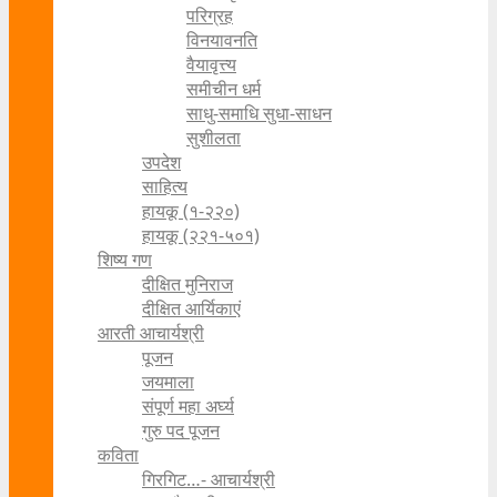
परिग्रह
विनयावनति
वैयावृत्त्य
समीचीन धर्म
साधु-समाधि सुधा-साधन
सुशीलता
उपदेश
साहित्य
हायकू (१‍-२२०)
हायकू (२२१-५०१)
शिष्य गण
दीक्षित मुनिराज
दीक्षित आर्यिकाएं
आरती आचार्यश्री
पूजन
जयमाला
संपूर्ण महा अर्घ्य
गुरु पद पूजन
कविता
गिरगिट…- आचार्यश्री