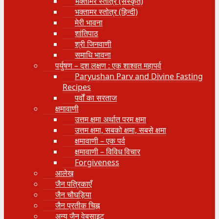
भक्तामर स्तोत्र (संस्कृत)
भक्तामर स्तोत्र (हिन्दी)
मेरी भावना
शांतिपाठ
श्री जिनवाणी
समाधि भावना
पर्युषण – दश लक्षण : एक शाश्वत महापर्व
Paryushan Parv and Divine Fasting
Recipes
पर्वों का सरताज
क्षमावाणी
उत्तम क्षमा अर्थात परम क्षमा
उत्तम क्षमा, सबको क्षमा, सबसे क्षमा
क्षमावाणी – एक पर्व
क्षमावाणी – विविध विचार
Forgiveness
आलेख
जैन पत्रिकाएँ
जैन चौघड़िया
जैन प्रतीक चिह्न
अन्य जैन वेबसाइट