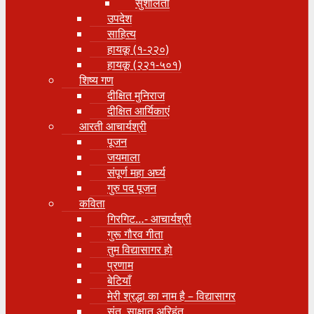
सुशीलता
उपदेश
साहित्य
हायकू (१‍-२२०)
हायकू (२२१-५०१)
शिष्य गण
दीक्षित मुनिराज
दीक्षित आर्यिकाएं
आरती आचार्यश्री
पूजन
जयमाला
संपूर्ण महा अर्घ्य
गुरु पद पूजन
कविता
गिरगिट…- आचार्यश्री
गुरू गौरव गीता
तुम विद्यासागर हो
प्रणाम
बेटियाँ
मेरी श्रद्धा का नाम है – विद्यासागर
संत, साक्षात् अरिहंत