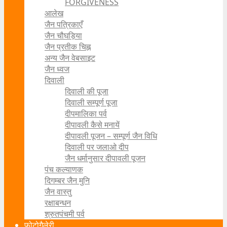
FORGIVENESS
आलेख
जैन पत्रिकाएँ
जैन चौघड़िया
जैन प्रतीक चिह्न
अन्य जैन वेबसाइट
जैन ध्वज
दिवाली
दिवाली की पूजा
दिवाली सम्पूर्ण पूजा
दीपमालिका पर्व
दीपावली कैसे मनायें
दीपावली पूजन – सम्पूर्ण जैन विधि
दिवाली पर जलाओ दीप
जैन धर्मानुसार दीपावली पूजन
पंच कल्याणक
दिगम्बर जैन मुनि
जैन वास्तु
रक्षाबन्धन
श्रुतपंचमी पर्व
फोटोगैलेरी