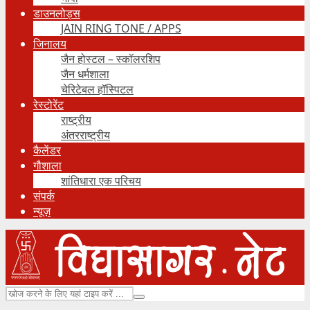
डाउनलोड्स
JAIN RING TONE / APPS
जिनालय
जैन होस्टल – स्कॉलरशिप
जैन धर्मशाला
चेरिटेबल हॉस्पिटल
रेस्टोरेंट
राष्ट्रीय
अंतरराष्ट्रीय
कैलेंडर
गौशाला
शांतिधारा एक परिचय
संपर्क
न्यूज़