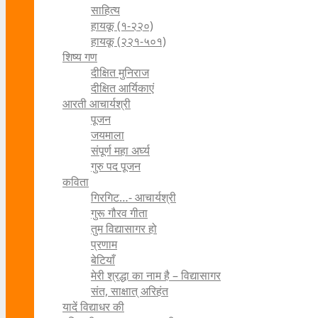
साहित्य
हायकू (१‍-२२०)
हायकू (२२१-५०१)
शिष्य गण
दीक्षित मुनिराज
दीक्षित आर्यिकाएं
आरती आचार्यश्री
पूजन
जयमाला
संपूर्ण महा अर्घ्य
गुरु पद पूजन
कविता
गिरगिट…- आचार्यश्री
गुरू गौरव गीता
तुम विद्यासागर हो
प्रणाम
बेटियाँ
मेरी श्रद्धा का नाम है – विद्यासागर
संत, साक्षात् अरिहंत
यादें विद्याधर की