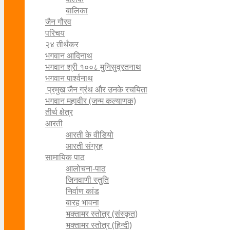
बालिका
जैन गौरव
परिचय
२४ तीर्थंकर
भगवान आदिनाथ
भगवान श्री १००८ मुनिसुव्रतनाथ
भगवान पार्श्वनाथ
प्रमुख जैन ग्रंथ और उनके रचयिता
भगवान महावीर (जन्म कल्याणक)
तीर्थ क्षेत्र
आरती
आरती के वीडियो
आरती संग्रह
सामायिक पाठ
आलोचना-पाठ
जिनवाणी स्तुति
निर्वाण कांड
बारह भावना
भक्तामर स्तोत्र (संस्कृत)
भक्तामर स्तोत्र (हिन्दी)