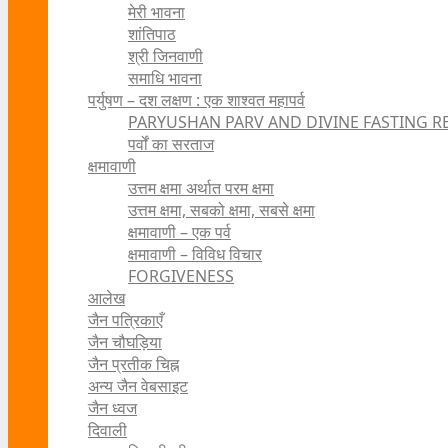
मेरी भावना
शांतिपाठ
श्री जिनवाणी
समाधि भावना
पर्युषण – दश लक्षण : एक शाश्वत महापर्व
PARYUSHAN PARV AND DIVINE FASTING R
पर्वों का सरताज
क्षमावाणी
उत्तम क्षमा अर्थात परम क्षमा
उत्तम क्षमा, सबको क्षमा, सबसे क्षमा
क्षमावाणी – एक पर्व
क्षमावाणी – विविध विचार
FORGIVENESS
आलेख
जैन पत्रिकाएँ
जैन चौघड़िया
जैन प्रतीक चिह्न
अन्य जैन वेबसाइट
जैन ध्वज
दिवाली