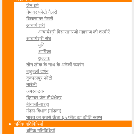
जैन धर्म
नेमावर फोटो गैलरी
विद्यासागर गैलरी
आचार्य श्री
आचार्यश्री विद्यासागरजी महाराज की तस्वीरें
आचार्यश्री संघ
मुनि
आर्यिका
क्षुल्लक
तीन लोक के नाथ के अनेकों रूपरंग
बाहुबली दर्शन
कुण्डलपुर फोटो
नारेली
अमरकंटक
दिगम्बर जैन तीर्थक्षेत्र
बीनाजी-बारहा
मंडल-विधान (मांडना)
भारत का सबसे ऊँचा ६५ फीट का कीर्ति स्तम्भ
धर्मिक गतिविधियाँ
धर्मिक गतिविधियाँ