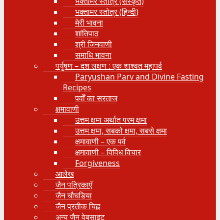
भक्तामर स्तोत्र (संस्कृत)
भक्तामर स्तोत्र (हिन्दी)
मेरी भावना
शांतिपाठ
श्री जिनवाणी
समाधि भावना
पर्युषण – दश लक्षण : एक शाश्वत महापर्व
Paryushan Parv and Divine Fasting
Recipes
पर्वों का सरताज
क्षमावाणी
उत्तम क्षमा अर्थात परम क्षमा
उत्तम क्षमा, सबको क्षमा, सबसे क्षमा
क्षमावाणी – एक पर्व
क्षमावाणी – विविध विचार
Forgiveness
आलेख
जैन पत्रिकाएँ
जैन चौघड़िया
जैन प्रतीक चिह्न
अन्य जैन वेबसाइट