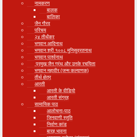
नामकरण
बालक
बालिका
जैन गौरव
परिचय
२४ तीर्थंकर
भगवान आदिनाथ
भगवान श्री १००८ मुनिसुव्रतनाथ
भगवान पार्श्वनाथ
प्रमुख जैन ग्रंथ और उनके रचयिता
भगवान महावीर (जन्म कल्याणक)
तीर्थ क्षेत्र
आरती
आरती के वीडियो
आरती संग्रह
सामायिक पाठ
आलोचना-पाठ
जिनवाणी स्तुति
निर्वाण कांड
बारह भावना