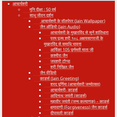
आचार्यश्री
मुनि दीक्षा : 50 वर्ष
साधु जीवन दर्शन
आचार्यश्री के वॉलपेपर (Jain Wallpaper)
जैन ऑडियो (Jain Audio)
आचार्यश्री के मुखारविंद से सुनें शांतिधारा
परम पूज्य श्री १०८ अक्षयसागरजी के
मुखारविंद से समाधि भावना
आर्यिका 105 पूर्णमती माता जी
कश्मीरा जैन
जयश्री टोंग्या
श्री निखिल जैन
जैन वीडियो
कार्ड्स (Jain Greeting)
शरद पूर्णिमा (आचार्यश्री जन्मोत्सव)
आचार्यश्री- कार्ड्स
आदिनाथ जयंती (कार्ड्स)
महावीर जयंती (जन्म कल्याणक) – कार्ड्स
क्षमावाणी (Forgiveness) जैन कार्ड्स
दीपावली कार्ड्स