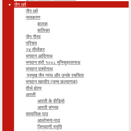
जैन धर्म
जैन धर्म
नामकरण
बालक
बालिका
जैन गौरव
परिचय
२४ तीर्थंकर
भगवान आदिनाथ
भगवान श्री १००८ मुनिसुव्रतनाथ
भगवान पार्श्वनाथ
प्रमुख जैन ग्रंथ और उनके रचयिता
भगवान महावीर (जन्म कल्याणक)
तीर्थ क्षेत्र
आरती
आरती के वीडियो
आरती संग्रह
सामायिक पाठ
आलोचना-पाठ
जिनवाणी स्तुति