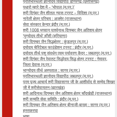
प्रतिभास्थली ज्ञानोदय विद्यापीठ डोंगरगढ़ (छत्तीसगढ़)
पधारो म्हारे देश में – ‘भोपाल (म.प्र.)’
श्री दिगंबर जैन शीतल न्यास ट्रस्ट – विदिशा (म.प्र.)
नारेली क्षेत्र परिचय : अजमेर (राजस्थान)
सेवा संस्कार केन्द्र इंदौर (म.प्र.)
श्री 1008 भगवान पार्श्वनाथ दिगम्बर जैन अतिशय क्षे‍त्र
‘पुण्योदय तीर्थ’ हाँसी (हरियाणा)
श्री दिगम्बर जैन सिद्धक्षेत्र : कुंडलपुर (म.प्र.)
दयोदय चेरिटेबल फाउंडेशन ट्रस्ट : इंदौर (म.प्र.)
दयोदय तीर्थ पशु संवर्धन एवम्‌ पर्यावरण केंद्र : जबलपुर (म.प्र.)
श्री दिगंबर जैन रेवातट सिद्धोदय सिद्ध क्षेत्र ट्रस्ट : नेमावर,
जिला देवास (म.प्र.)
भाग्योदय तीर्थ अस्पताल : सागर (म.प्र.)
प्रतिभास्थली ज्ञानोदय विद्यापीठ जबलपुर (म.प्र.)
परम पूज्य आचार्य श्री विद्यासागर जी के आशीर्वाद से सम्मेद शिखर
जी में श्रीसेवायतन (झारखंड)
श्री आदिनाथ दिगम्बर जैन अतिशय क्षेत्र चाँदखेडी (राजस्थान)
श्री सन्मति सेवा समिति : इंदौर (म.प्र.)
श्री दिगम्बर जैन अतिशय क्षेत्र बीनाजी-बारहा : सागर (म.प्र.)
हस्तकरघा
भाषा