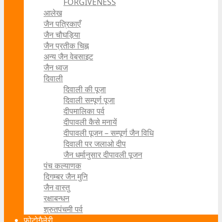
FORGIVENESS
आलेख
जैन पत्रिकाएँ
जैन चौघड़िया
जैन प्रतीक चिह्न
अन्य जैन वेबसाइट
जैन ध्वज
दिवाली
दिवाली की पूजा
दिवाली सम्पूर्ण पूजा
दीपमालिका पर्व
दीपावली कैसे मनायें
दीपावली पूजन – सम्पूर्ण जैन विधि
दिवाली पर जलाओ दीप
जैन धर्मानुसार दीपावली पूजन
पंच कल्याणक
दिगम्बर जैन मुनि
जैन वास्तु
रक्षाबन्धन
श्रुतपंचमी पर्व
फोटोगैलेरी