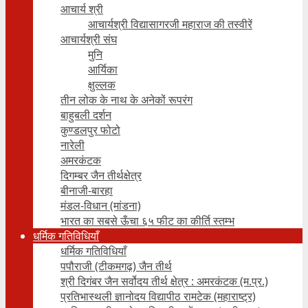
आचार्य श्री
आचार्यश्री विद्यासागरजी महाराज की तस्वीरें
आचार्यश्री संघ
मुनि
आर्यिका
क्षुल्लक
तीन लोक के नाथ के अनेकों रूपरंग
बाहुबली दर्शन
कुण्डलपुर फोटो
नारेली
अमरकंटक
दिगम्बर जैन तीर्थक्षेत्र
बीनाजी-बारहा
मंडल-विधान (मांडना)
भारत का सबसे ऊँचा ६५ फीट का कीर्ति स्तम्भ
धर्मिक गतिविधियाँ
धर्मिक गतिविधियाँ
पपौराजी (टीकमगढ़) जैन तीर्थ
श्री दिगंबर जैन सर्वोदय तीर्थ क्षेत्र : अमरकंटक (म.प्र.)
प्रतिभास्थली ज्ञानोदय विद्यापीठ रामटेक (महाराष्ट्र)