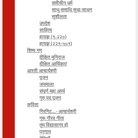
समीचीन धर्म
साधु-समाधि सुधा-साधन
सुशीलता
उपदेश
साहित्य
हायकू (१‍-२२०)
हायकू (२२१-५०१)
शिष्य गण
दीक्षित मुनिराज
दीक्षित आर्यिकाएं
आरती आचार्यश्री
पूजन
जयमाला
संपूर्ण महा अर्घ्य
गुरु पद पूजन
कविता
गिरगिट…- आचार्यश्री
गुरू गौरव गीता
तुम विद्यासागर हो
प्रणाम