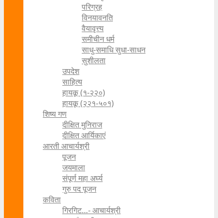
परिग्रह
विनयावनति
वैयावृत्त्य
समीचीन धर्म
साधु-समाधि सुधा-साधन
सुशीलता
उपदेश
साहित्य
हायकू (१‍-२२०)
हायकू (२२१-५०१)
शिष्य गण
दीक्षित मुनिराज
दीक्षित आर्यिकाएं
आरती आचार्यश्री
पूजन
जयमाला
संपूर्ण महा अर्घ्य
गुरु पद पूजन
कविता
गिरगिट…- आचार्यश्री