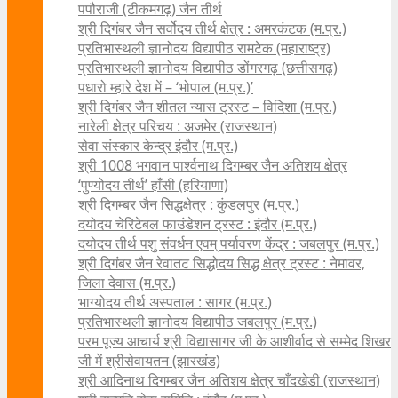
पपौराजी (टीकमगढ़) जैन तीर्थ
श्री दिगंबर जैन सर्वोदय तीर्थ क्षेत्र : अमरकंटक (म.प्र.)
प्रतिभास्थली ज्ञानोदय विद्यापीठ रामटेक (महाराष्ट्र)
प्रतिभास्थली ज्ञानोदय विद्यापीठ डोंगरगढ़ (छत्तीसगढ़)
पधारो म्हारे देश में – ‘भोपाल (म.प्र.)’
श्री दिगंबर जैन शीतल न्यास ट्रस्ट – विदिशा (म.प्र.)
नारेली क्षेत्र परिचय : अजमेर (राजस्थान)
सेवा संस्कार केन्द्र इंदौर (म.प्र.)
श्री 1008 भगवान पार्श्वनाथ दिगम्बर जैन अतिशय क्षे‍त्र
‘पुण्योदय तीर्थ’ हाँसी (हरियाणा)
श्री दिगम्बर जैन सिद्धक्षेत्र : कुंडलपुर (म.प्र.)
दयोदय चेरिटेबल फाउंडेशन ट्रस्ट : इंदौर (म.प्र.)
दयोदय तीर्थ पशु संवर्धन एवम्‌ पर्यावरण केंद्र : जबलपुर (म.प्र.)
श्री दिगंबर जैन रेवातट सिद्धोदय सिद्ध क्षेत्र ट्रस्ट : नेमावर,
जिला देवास (म.प्र.)
भाग्योदय तीर्थ अस्पताल : सागर (म.प्र.)
प्रतिभास्थली ज्ञानोदय विद्यापीठ जबलपुर (म.प्र.)
परम पूज्य आचार्य श्री विद्यासागर जी के आशीर्वाद से सम्मेद शिखर
जी में श्रीसेवायतन (झारखंड)
श्री आदिनाथ दिगम्बर जैन अतिशय क्षेत्र चाँदखेडी (राजस्थान)