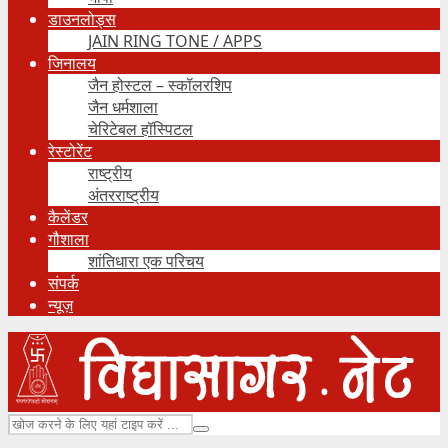
डाउनलोड्स
JAIN RING TONE / APPS
जिनालय
जैन होस्टल – स्कॉलरशिप
जैन धर्मशाला
चेरिटेबल हॉस्पिटल
रेस्टोरेंट
राष्ट्रीय
अंतरराष्ट्रीय
कैलेंडर
गौशाला
शांतिधारा एक परिचय
संपर्क
न्यूज़