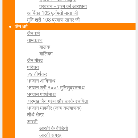
प्रवचन – श्रम की आराधना
आर्यिका 105 पूर्णमती माता जी
मुनि श्री 108 प्रमाण सागर जी
जैन धर्म
जैन धर्म
नामकरण
बालक
बालिका
जैन गौरव
परिचय
२४ तीर्थंकर
भगवान आदिनाथ
भगवान श्री १००८ मुनिसुव्रतनाथ
भगवान पार्श्वनाथ
प्रमुख जैन ग्रंथ और उनके रचयिता
भगवान महावीर (जन्म कल्याणक)
तीर्थ क्षेत्र
आरती
आरती के वीडियो
आरती संग्रह