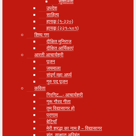
सुशीलता
उपदेश
साहित्य
हायकू (१‍-२२०)
हायकू (२२१-५०१)
शिष्य गण
दीक्षित मुनिराज
दीक्षित आर्यिकाएं
आरती आचार्यश्री
पूजन
जयमाला
संपूर्ण महा अर्घ्य
गुरु पद पूजन
कविता
गिरगिट…- आचार्यश्री
गुरू गौरव गीता
तुम विद्यासागर हो
प्रणाम
बेटियाँ
मेरी श्रद्धा का नाम है – विद्यासागर
संत, साक्षात् अरिहंत