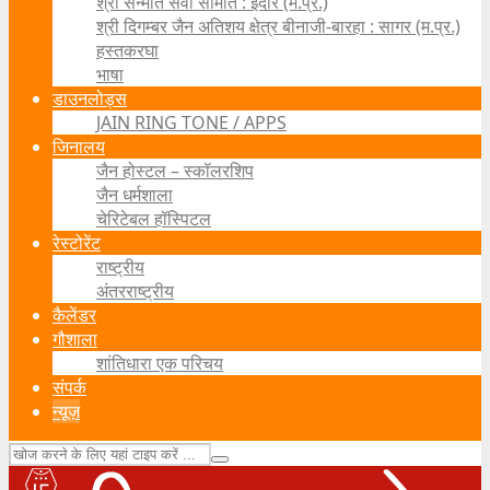
श्री सन्मति सेवा समिति : इंदौर (म.प्र.)
श्री दिगम्बर जैन अतिशय क्षेत्र बीनाजी-बारहा : सागर (म.प्र.)
हस्तकरघा
भाषा
डाउनलोड्स
JAIN RING TONE / APPS
जिनालय
जैन होस्टल – स्कॉलरशिप
जैन धर्मशाला
चेरिटेबल हॉस्पिटल
रेस्टोरेंट
राष्ट्रीय
अंतरराष्ट्रीय
कैलेंडर
गौशाला
शांतिधारा एक परिचय
संपर्क
न्यूज़