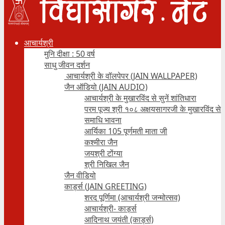
आचार्यश्री
मुनि दीक्षा : 50 वर्ष
साधु जीवन दर्शन
आचार्यश्री के वॉलपेपर (JAIN WALLPAPER)
जैन ऑडियो (JAIN AUDIO)
आचार्यश्री के मुखारविंद से सुनें शांतिधारा
परम पूज्य श्री १०८ अक्षयसागरजी के मुखारविंद से
समाधि भावना
आर्यिका 105 पूर्णमती माता जी
कश्मीरा जैन
जयश्री टोंग्या
श्री निखिल जैन
जैन वीडियो
कार्ड्स (JAIN GREETING)
शरद पूर्णिमा (आचार्यश्री जन्मोत्सव)
आचार्यश्री- कार्ड्स
आदिनाथ जयंती (कार्ड्स)