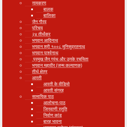
नामकरण
बालक
बालिका
जैन गौरव
परिचय
२४ तीर्थंकर
भगवान आदिनाथ
भगवान श्री १००८ मुनिसुव्रतनाथ
भगवान पार्श्वनाथ
प्रमुख जैन ग्रंथ और उनके रचयिता
भगवान महावीर (जन्म कल्याणक)
तीर्थ क्षेत्र
आरती
आरती के वीडियो
आरती संग्रह
सामायिक पाठ
आलोचना-पाठ
जिनवाणी स्तुति
निर्वाण कांड
बारह भावना