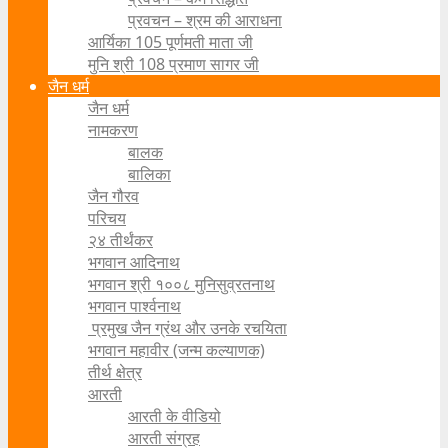
प्रवचन – श्रम की आराधना
आर्यिका 105 पूर्णमती माता जी
मुनि श्री 108 प्रमाण सागर जी
जैन धर्म
जैन धर्म
नामकरण
बालक
बालिका
जैन गौरव
परिचय
२४ तीर्थंकर
भगवान आदिनाथ
भगवान श्री १००८ मुनिसुव्रतनाथ
भगवान पार्श्वनाथ
प्रमुख जैन ग्रंथ और उनके रचयिता
भगवान महावीर (जन्म कल्याणक)
तीर्थ क्षेत्र
आरती
आरती के वीडियो
आरती संग्रह