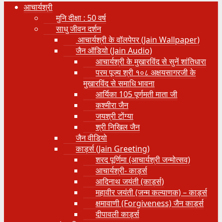
आचार्यश्री
मुनि दीक्षा : 50 वर्ष
साधु जीवन दर्शन
आचार्यश्री के वॉलपेपर (Jain Wallpaper)
जैन ऑडियो (Jain Audio)
आचार्यश्री के मुखारविंद से सुनें शांतिधारा
परम पूज्य श्री १०८ अक्षयसागरजी के
मुखारविंद से समाधि भावना
आर्यिका 105 पूर्णमती माता जी
कश्मीरा जैन
जयश्री टोंग्या
श्री निखिल जैन
जैन वीडियो
कार्ड्स (Jain Greeting)
शरद पूर्णिमा (आचार्यश्री जन्मोत्सव)
आचार्यश्री- कार्ड्स
आदिनाथ जयंती (कार्ड्स)
महावीर जयंती (जन्म कल्याणक) – कार्ड्स
क्षमावाणी (Forgiveness) जैन कार्ड्स
दीपावली कार्ड्स