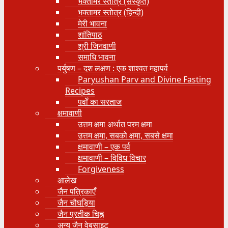
भक्तामर स्तोत्र (संस्कृत)
भक्तामर स्तोत्र (हिन्दी)
मेरी भावना
शांतिपाठ
श्री जिनवाणी
समाधि भावना
पर्युषण – दश लक्षण : एक शाश्वत महापर्व
Paryushan Parv and Divine Fasting
Recipes
पर्वों का सरताज
क्षमावाणी
उत्तम क्षमा अर्थात परम क्षमा
उत्तम क्षमा, सबको क्षमा, सबसे क्षमा
क्षमावाणी – एक पर्व
क्षमावाणी – विविध विचार
Forgiveness
आलेख
जैन पत्रिकाएँ
जैन चौघड़िया
जैन प्रतीक चिह्न
अन्य जैन वेबसाइट