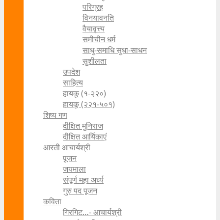
परिग्रह
विनयावनति
वैयावृत्त्य
समीचीन धर्म
साधु-समाधि सुधा-साधन
सुशीलता
उपदेश
साहित्य
हायकू (१‍-२२०)
हायकू (२२१-५०१)
शिष्य गण
दीक्षित मुनिराज
दीक्षित आर्यिकाएं
आरती आचार्यश्री
पूजन
जयमाला
संपूर्ण महा अर्घ्य
गुरु पद पूजन
कविता
गिरगिट…- आचार्यश्री