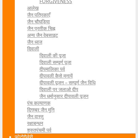
FORGIVENESS
आलेख
जैन पत्रिकाएँ
जैन चौघड़िया
जैन प्रतीक चिह्न
अन्य जैन वेबसाइट
जैन ध्वज
दिवाली
दिवाली की पूजा
दिवाली सम्पूर्ण पूजा
दीपमालिका पर्व
दीपावली कैसे मनायें
दीपावली पूजन – सम्पूर्ण जैन विधि
दिवाली पर जलाओ दीप
जैन धर्मानुसार दीपावली पूजन
पंच कल्याणक
दिगम्बर जैन मुनि
जैन वास्तु
रक्षाबन्धन
श्रुतपंचमी पर्व
फोटोगैलेरी