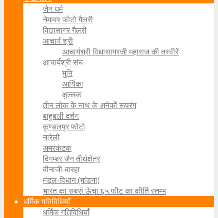
जैन धर्म
नेमावर फोटो गैलरी
विद्यासागर गैलरी
आचार्य श्री
आचार्यश्री विद्यासागरजी महाराज की तस्वीरें
आचार्यश्री संघ
मुनि
आर्यिका
क्षुल्लक
तीन लोक के नाथ के अनेकों रूपरंग
बाहुबली दर्शन
कुण्डलपुर फोटो
नारेली
अमरकंटक
दिगम्बर जैन तीर्थक्षेत्र
बीनाजी-बारहा
मंडल-विधान (मांडना)
भारत का सबसे ऊँचा ६५ फीट का कीर्ति स्तम्भ
धर्मिक गतिविधियाँ
धर्मिक गतिविधियाँ