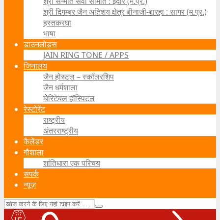
श्री सन्मति सेवा समिति : इंदौर (म.प्र.)
श्री दिगम्बर जैन अतिशय क्षेत्र बीनाजी-बारहा : सागर (म.प्र.)
हस्तकरघा
भाषा
डाउनलोड्स
JAIN RING TONE / APPS
जिनालय
जैन होस्टल – स्कॉलरशिप
जैन धर्मशाला
चेरिटेबल हॉस्पिटल
रेस्टोरेंट
राष्ट्रीय
अंतरराष्ट्रीय
कैलेंडर
गौशाला
शांतिधारा एक परिचय
संपर्क
न्यूज़