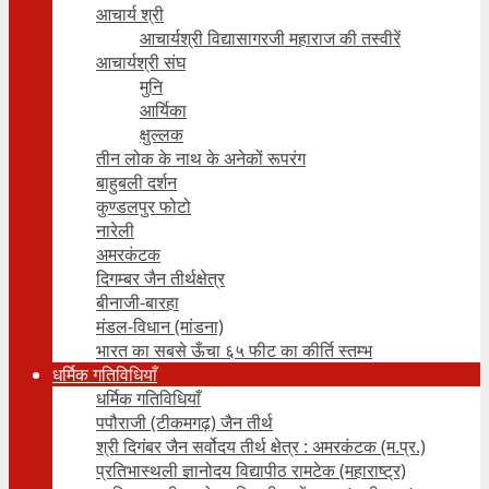
आचार्य श्री
आचार्यश्री विद्यासागरजी महाराज की तस्वीरें
आचार्यश्री संघ
मुनि
आर्यिका
क्षुल्लक
तीन लोक के नाथ के अनेकों रूपरंग
बाहुबली दर्शन
कुण्डलपुर फोटो
नारेली
अमरकंटक
दिगम्बर जैन तीर्थक्षेत्र
बीनाजी-बारहा
मंडल-विधान (मांडना)
भारत का सबसे ऊँचा ६५ फीट का कीर्ति स्तम्भ
धर्मिक गतिविधियाँ
धर्मिक गतिविधियाँ
पपौराजी (टीकमगढ़) जैन तीर्थ
श्री दिगंबर जैन सर्वोदय तीर्थ क्षेत्र : अमरकंटक (म.प्र.)
प्रतिभास्थली ज्ञानोदय विद्यापीठ रामटेक (महाराष्ट्र)