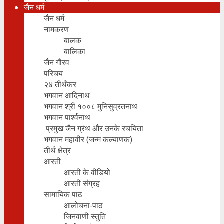
जैन धर्म
जैन धर्म
नामकरण
बालक
बालिका
जैन गौरव
परिचय
२४ तीर्थंकर
भगवान आदिनाथ
भगवान श्री १००८ मुनिसुव्रतनाथ
भगवान पार्श्वनाथ
प्रमुख जैन ग्रंथ और उनके रचयिता
भगवान महावीर (जन्म कल्याणक)
तीर्थ क्षेत्र
आरती
आरती के वीडियो
आरती संग्रह
सामायिक पाठ
आलोचना-पाठ
जिनवाणी स्तुति