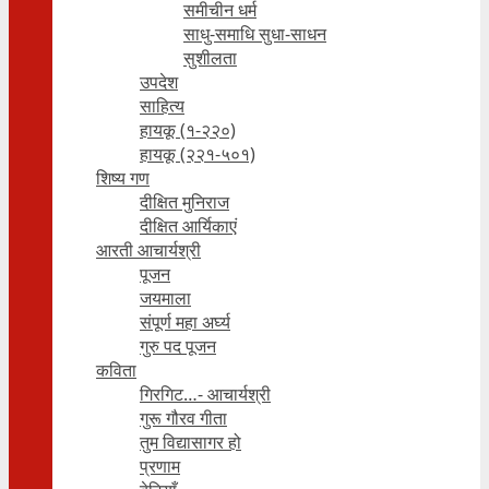
समीचीन धर्म
साधु-समाधि सुधा-साधन
सुशीलता
उपदेश
साहित्य
हायकू (१‍-२२०)
हायकू (२२१-५०१)
शिष्य गण
दीक्षित मुनिराज
दीक्षित आर्यिकाएं
आरती आचार्यश्री
पूजन
जयमाला
संपूर्ण महा अर्घ्य
गुरु पद पूजन
कविता
गिरगिट…- आचार्यश्री
गुरू गौरव गीता
तुम विद्यासागर हो
प्रणाम