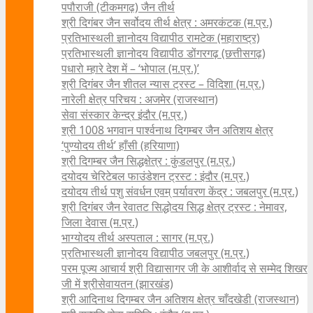
पपौराजी (टीकमगढ़) जैन तीर्थ
श्री दिगंबर जैन सर्वोदय तीर्थ क्षेत्र : अमरकंटक (म.प्र.)
प्रतिभास्थली ज्ञानोदय विद्यापीठ रामटेक (महाराष्ट्र)
प्रतिभास्थली ज्ञानोदय विद्यापीठ डोंगरगढ़ (छत्तीसगढ़)
पधारो म्हारे देश में – ‘भोपाल (म.प्र.)’
श्री दिगंबर जैन शीतल न्यास ट्रस्ट – विदिशा (म.प्र.)
नारेली क्षेत्र परिचय : अजमेर (राजस्थान)
सेवा संस्कार केन्द्र इंदौर (म.प्र.)
श्री 1008 भगवान पार्श्वनाथ दिगम्बर जैन अतिशय क्षे‍त्र
‘पुण्योदय तीर्थ’ हाँसी (हरियाणा)
श्री दिगम्बर जैन सिद्धक्षेत्र : कुंडलपुर (म.प्र.)
दयोदय चेरिटेबल फाउंडेशन ट्रस्ट : इंदौर (म.प्र.)
दयोदय तीर्थ पशु संवर्धन एवम्‌ पर्यावरण केंद्र : जबलपुर (म.प्र.)
श्री दिगंबर जैन रेवातट सिद्धोदय सिद्ध क्षेत्र ट्रस्ट : नेमावर,
जिला देवास (म.प्र.)
भाग्योदय तीर्थ अस्पताल : सागर (म.प्र.)
प्रतिभास्थली ज्ञानोदय विद्यापीठ जबलपुर (म.प्र.)
परम पूज्य आचार्य श्री विद्यासागर जी के आशीर्वाद से सम्मेद शिखर
जी में श्रीसेवायतन (झारखंड)
श्री आदिनाथ दिगम्बर जैन अतिशय क्षेत्र चाँदखेडी (राजस्थान)