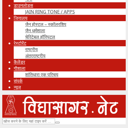
डाउनलोड्स
JAIN RING TONE / APPS
जिनालय
जैन होस्टल – स्कॉलरशिप
जैन धर्मशाला
चेरिटेबल हॉस्पिटल
रेस्टोरेंट
राष्ट्रीय
अंतरराष्ट्रीय
कैलेंडर
गौशाला
शांतिधारा एक परिचय
संपर्क
न्यूज़