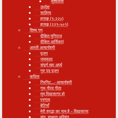
सुशीलता
उपदेश
साहित्य
हायकू (१‍-२२०)
हायकू (२२१-५०१)
शिष्य गण
दीक्षित मुनिराज
दीक्षित आर्यिकाएं
आरती आचार्यश्री
पूजन
जयमाला
संपूर्ण महा अर्घ्य
गुरु पद पूजन
कविता
गिरगिट…- आचार्यश्री
गुरू गौरव गीता
तुम विद्यासागर हो
प्रणाम
बेटियाँ
मेरी श्रद्धा का नाम है – विद्यासागर
संत, साक्षात् अरिहंत