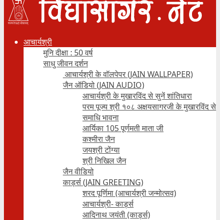
आचार्यश्री
मुनि दीक्षा : 50 वर्ष
साधु जीवन दर्शन
आचार्यश्री के वॉलपेपर (JAIN WALLPAPER)
जैन ऑडियो (JAIN AUDIO)
आचार्यश्री के मुखारविंद से सुनें शांतिधारा
परम पूज्य श्री १०८ अक्षयसागरजी के मुखारविंद से
समाधि भावना
आर्यिका 105 पूर्णमती माता जी
कश्मीरा जैन
जयश्री टोंग्या
श्री निखिल जैन
जैन वीडियो
कार्ड्स (JAIN GREETING)
शरद पूर्णिमा (आचार्यश्री जन्मोत्सव)
आचार्यश्री- कार्ड्स
आदिनाथ जयंती (कार्ड्स)