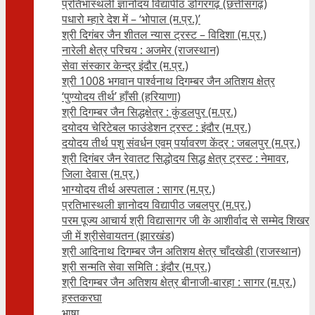
प्रतिभास्थली ज्ञानोदय विद्यापीठ डोंगरगढ़ (छत्तीसगढ़)
पधारो म्हारे देश में – ‘भोपाल (म.प्र.)’
श्री दिगंबर जैन शीतल न्यास ट्रस्ट – विदिशा (म.प्र.)
नारेली क्षेत्र परिचय : अजमेर (राजस्थान)
सेवा संस्कार केन्द्र इंदौर (म.प्र.)
श्री 1008 भगवान पार्श्वनाथ दिगम्बर जैन अतिशय क्षे‍त्र
‘पुण्योदय तीर्थ’ हाँसी (हरियाणा)
श्री दिगम्बर जैन सिद्धक्षेत्र : कुंडलपुर (म.प्र.)
दयोदय चेरिटेबल फाउंडेशन ट्रस्ट : इंदौर (म.प्र.)
दयोदय तीर्थ पशु संवर्धन एवम्‌ पर्यावरण केंद्र : जबलपुर (म.प्र.)
श्री दिगंबर जैन रेवातट सिद्धोदय सिद्ध क्षेत्र ट्रस्ट : नेमावर,
जिला देवास (म.प्र.)
भाग्योदय तीर्थ अस्पताल : सागर (म.प्र.)
प्रतिभास्थली ज्ञानोदय विद्यापीठ जबलपुर (म.प्र.)
परम पूज्य आचार्य श्री विद्यासागर जी के आशीर्वाद से सम्मेद शिखर
जी में श्रीसेवायतन (झारखंड)
श्री आदिनाथ दिगम्बर जैन अतिशय क्षेत्र चाँदखेडी (राजस्थान)
श्री सन्मति सेवा समिति : इंदौर (म.प्र.)
श्री दिगम्बर जैन अतिशय क्षेत्र बीनाजी-बारहा : सागर (म.प्र.)
हस्तकरघा
भाषा