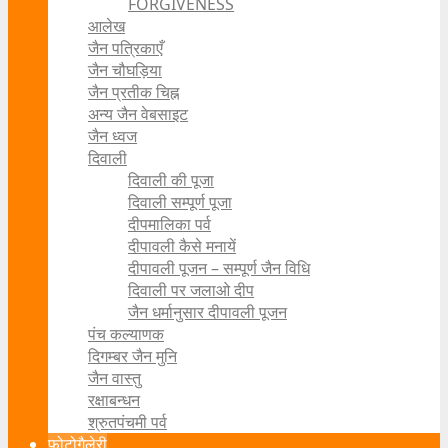
FORGIVENESS
आलेख
जैन पत्रिकाएँ
जैन चौघड़िया
जैन प्रतीक चिह्न
अन्य जैन वेबसाइट
जैन ध्वज
दिवाली
दिवाली की पूजा
दिवाली सम्पूर्ण पूजा
दीपमालिका पर्व
दीपावली कैसे मनायें
दीपावली पूजन – सम्पूर्ण जैन विधि
दिवाली पर जलाओ दीप
जैन धर्मानुसार दीपावली पूजन
पंच कल्याणक
दिगम्बर जैन मुनि
जैन वास्तु
रक्षाबन्धन
श्रुतपंचमी पर्व
फोटोगैलेरी