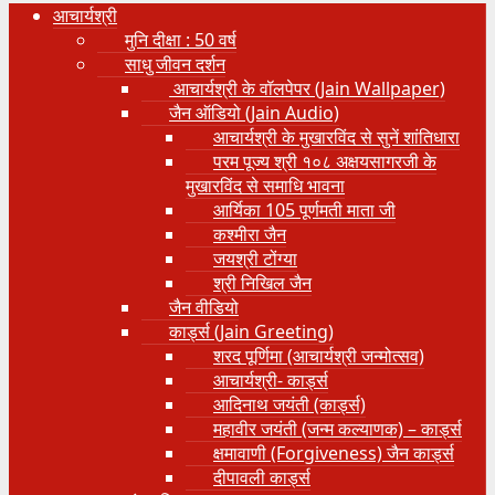
आचार्यश्री
मुनि दीक्षा : 50 वर्ष
साधु जीवन दर्शन
आचार्यश्री के वॉलपेपर (Jain Wallpaper)
जैन ऑडियो (Jain Audio)
आचार्यश्री के मुखारविंद से सुनें शांतिधारा
परम पूज्य श्री १०८ अक्षयसागरजी के
मुखारविंद से समाधि भावना
आर्यिका 105 पूर्णमती माता जी
कश्मीरा जैन
जयश्री टोंग्या
श्री निखिल जैन
जैन वीडियो
कार्ड्स (Jain Greeting)
शरद पूर्णिमा (आचार्यश्री जन्मोत्सव)
आचार्यश्री- कार्ड्स
आदिनाथ जयंती (कार्ड्स)
महावीर जयंती (जन्म कल्याणक) – कार्ड्स
क्षमावाणी (Forgiveness) जैन कार्ड्स
दीपावली कार्ड्स