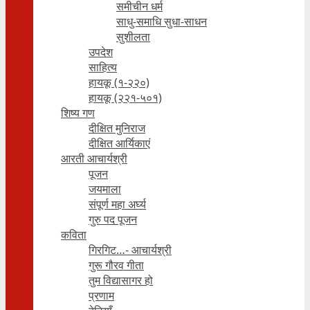
समीचीन धर्म
साधु-समाधि सुधा-साधन
सुशीलता
उपदेश
साहित्य
हायकू (१‍-२२०)
हायकू (२२१-५०१)
शिष्य गण
दीक्षित मुनिराज
दीक्षित आर्यिकाएं
आरती आचार्यश्री
पूजन
जयमाला
संपूर्ण महा अर्घ्य
गुरु पद पूजन
कविता
गिरगिट…- आचार्यश्री
गुरू गौरव गीता
तुम विद्यासागर हो
प्रणाम