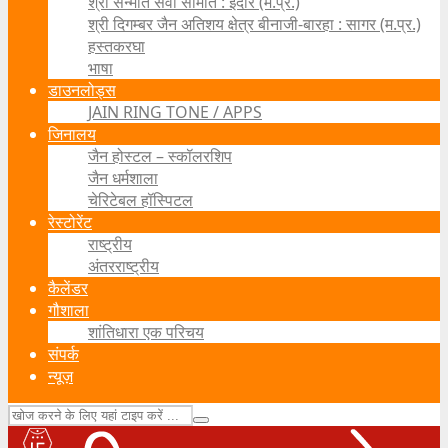
श्री सन्मति सेवा समिति : इंदौर (म.प्र.)
श्री दिगम्बर जैन अतिशय क्षेत्र बीनाजी-बारहा : सागर (म.प्र.)
हस्तकरघा
भाषा
डाउनलोड्स
JAIN RING TONE / APPS
जिनालय
जैन होस्टल – स्कॉलरशिप
जैन धर्मशाला
चेरिटेबल हॉस्पिटल
रेस्टोरेंट
राष्ट्रीय
अंतरराष्ट्रीय
कैलेंडर
गौशाला
शांतिधारा एक परिचय
संपर्क
न्यूज़