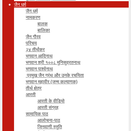
जैन धर्म
जैन धर्म
नामकरण
बालक
बालिका
जैन गौरव
परिचय
२४ तीर्थंकर
भगवान आदिनाथ
भगवान श्री १००८ मुनिसुव्रतनाथ
भगवान पार्श्वनाथ
प्रमुख जैन ग्रंथ और उनके रचयिता
भगवान महावीर (जन्म कल्याणक)
तीर्थ क्षेत्र
आरती
आरती के वीडियो
आरती संग्रह
सामायिक पाठ
आलोचना-पाठ
जिनवाणी स्तुति