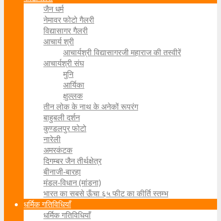
जैन धर्म
नेमावर फोटो गैलरी
विद्यासागर गैलरी
आचार्य श्री
आचार्यश्री विद्यासागरजी महाराज की तस्वीरें
आचार्यश्री संघ
मुनि
आर्यिका
क्षुल्लक
तीन लोक के नाथ के अनेकों रूपरंग
बाहुबली दर्शन
कुण्डलपुर फोटो
नारेली
अमरकंटक
दिगम्बर जैन तीर्थक्षेत्र
बीनाजी-बारहा
मंडल-विधान (मांडना)
भारत का सबसे ऊँचा ६५ फीट का कीर्ति स्तम्भ
धर्मिक गतिविधियाँ
धर्मिक गतिविधियाँ