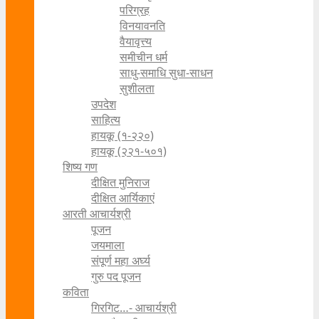
परिग्रह
विनयावनति
वैयावृत्त्य
समीचीन धर्म
साधु-समाधि सुधा-साधन
सुशीलता
उपदेश
साहित्य
हायकू (१‍-२२०)
हायकू (२२१-५०१)
शिष्य गण
दीक्षित मुनिराज
दीक्षित आर्यिकाएं
आरती आचार्यश्री
पूजन
जयमाला
संपूर्ण महा अर्घ्य
गुरु पद पूजन
कविता
गिरगिट…- आचार्यश्री