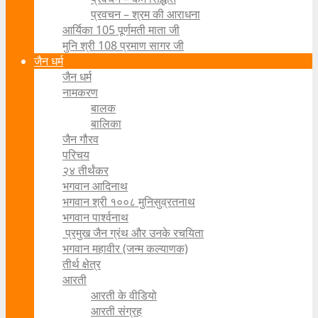
प्रवचन – श्रम की आराधना
आर्यिका 105 पूर्णमती माता जी
मुनि श्री 108 प्रमाण सागर जी
जैन धर्म
जैन धर्म
नामकरण
बालक
बालिका
जैन गौरव
परिचय
२४ तीर्थंकर
भगवान आदिनाथ
भगवान श्री १००८ मुनिसुव्रतनाथ
भगवान पार्श्वनाथ
प्रमुख जैन ग्रंथ और उनके रचयिता
भगवान महावीर (जन्म कल्याणक)
तीर्थ क्षेत्र
आरती
आरती के वीडियो
आरती संग्रह