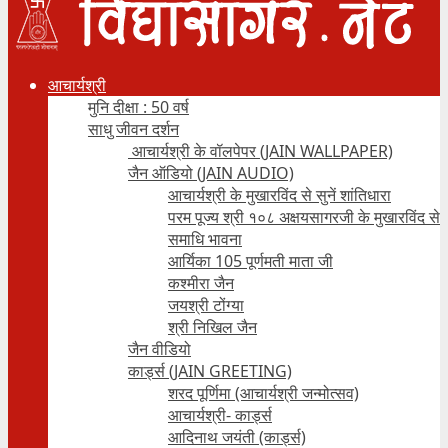
आचार्यश्री
मुनि दीक्षा : 50 वर्ष
साधु जीवन दर्शन
आचार्यश्री के वॉलपेपर (JAIN WALLPAPER)
जैन ऑडियो (JAIN AUDIO)
आचार्यश्री के मुखारविंद से सुनें शांतिधारा
परम पूज्य श्री १०८ अक्षयसागरजी के मुखारविंद से
समाधि भावना
आर्यिका 105 पूर्णमती माता जी
कश्मीरा जैन
जयश्री टोंग्या
श्री निखिल जैन
जैन वीडियो
कार्ड्स (JAIN GREETING)
शरद पूर्णिमा (आचार्यश्री जन्मोत्सव)
आचार्यश्री- कार्ड्स
आदिनाथ जयंती (कार्ड्स)