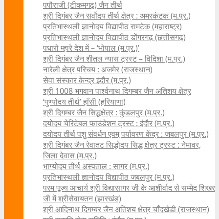
पपौराजी (टीकमगढ़) जैन तीर्थ
श्री दिगंबर जैन सर्वोदय तीर्थ क्षेत्र : अमरकंटक (म.प्र.)
प्रतिभास्थली ज्ञानोदय विद्यापीठ रामटेक (महाराष्ट्र)
प्रतिभास्थली ज्ञानोदय विद्यापीठ डोंगरगढ़ (छत्तीसगढ़)
पधारो म्हारे देश में – ‘भोपाल (म.प्र.)’
श्री दिगंबर जैन शीतल न्यास ट्रस्ट – विदिशा (म.प्र.)
नारेली क्षेत्र परिचय : अजमेर (राजस्थान)
सेवा संस्कार केन्द्र इंदौर (म.प्र.)
श्री 1008 भगवान पार्श्वनाथ दिगम्बर जैन अतिशय क्षे‍त्र
‘पुण्योदय तीर्थ’ हाँसी (हरियाणा)
श्री दिगम्बर जैन सिद्धक्षेत्र : कुंडलपुर (म.प्र.)
दयोदय चेरिटेबल फाउंडेशन ट्रस्ट : इंदौर (म.प्र.)
दयोदय तीर्थ पशु संवर्धन एवम्‌ पर्यावरण केंद्र : जबलपुर (म.प्र.)
श्री दिगंबर जैन रेवातट सिद्धोदय सिद्ध क्षेत्र ट्रस्ट : नेमावर,
जिला देवास (म.प्र.)
भाग्योदय तीर्थ अस्पताल : सागर (म.प्र.)
प्रतिभास्थली ज्ञानोदय विद्यापीठ जबलपुर (म.प्र.)
परम पूज्य आचार्य श्री विद्यासागर जी के आशीर्वाद से सम्मेद शिखर
जी में श्रीसेवायतन (झारखंड)
श्री आदिनाथ दिगम्बर जैन अतिशय क्षेत्र चाँदखेडी (राजस्थान)