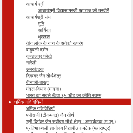
आचार्य श्री
आचार्यश्री विद्यासागरजी महाराज की तस्वीरें
आचार्यश्री संघ
मुनि
आर्यिका
क्षुल्लक
तीन लोक के नाथ के अनेकों रूपरंग
बाहुबली दर्शन
कुण्डलपुर फोटो
नारेली
अमरकंटक
दिगम्बर जैन तीर्थक्षेत्र
बीनाजी-बारहा
मंडल-विधान (मांडना)
भारत का सबसे ऊँचा ६५ फीट का कीर्ति स्तम्भ
धर्मिक गतिविधियाँ
धर्मिक गतिविधियाँ
पपौराजी (टीकमगढ़) जैन तीर्थ
श्री दिगंबर जैन सर्वोदय तीर्थ क्षेत्र : अमरकंटक (म.प्र.)
प्रतिभास्थली ज्ञानोदय विद्यापीठ रामटेक (महाराष्ट्र)