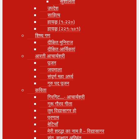
सुशीलता
उपदेश
साहित्य
हायकू (१‍-२२०)
हायकू (२२१-५०१)
शिष्य गण
दीक्षित मुनिराज
दीक्षित आर्यिकाएं
आरती आचार्यश्री
पूजन
जयमाला
संपूर्ण महा अर्घ्य
गुरु पद पूजन
कविता
गिरगिट…- आचार्यश्री
गुरू गौरव गीता
तुम विद्यासागर हो
प्रणाम
बेटियाँ
मेरी श्रद्धा का नाम है – विद्यासागर
संत, साक्षात् अरिहंत