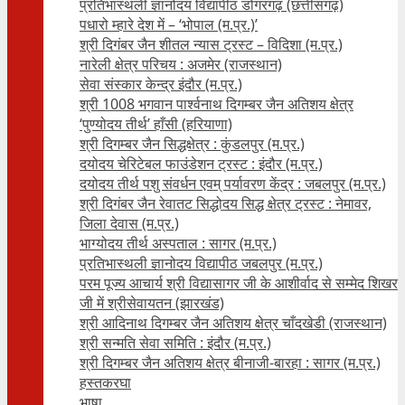
प्रतिभास्थली ज्ञानोदय विद्यापीठ डोंगरगढ़ (छत्तीसगढ़)
पधारो म्हारे देश में – ‘भोपाल (म.प्र.)’
श्री दिगंबर जैन शीतल न्यास ट्रस्ट – विदिशा (म.प्र.)
नारेली क्षेत्र परिचय : अजमेर (राजस्थान)
सेवा संस्कार केन्द्र इंदौर (म.प्र.)
श्री 1008 भगवान पार्श्वनाथ दिगम्बर जैन अतिशय क्षे‍त्र
‘पुण्योदय तीर्थ’ हाँसी (हरियाणा)
श्री दिगम्बर जैन सिद्धक्षेत्र : कुंडलपुर (म.प्र.)
दयोदय चेरिटेबल फाउंडेशन ट्रस्ट : इंदौर (म.प्र.)
दयोदय तीर्थ पशु संवर्धन एवम्‌ पर्यावरण केंद्र : जबलपुर (म.प्र.)
श्री दिगंबर जैन रेवातट सिद्धोदय सिद्ध क्षेत्र ट्रस्ट : नेमावर,
जिला देवास (म.प्र.)
भाग्योदय तीर्थ अस्पताल : सागर (म.प्र.)
प्रतिभास्थली ज्ञानोदय विद्यापीठ जबलपुर (म.प्र.)
परम पूज्य आचार्य श्री विद्यासागर जी के आशीर्वाद से सम्मेद शिखर
जी में श्रीसेवायतन (झारखंड)
श्री आदिनाथ दिगम्बर जैन अतिशय क्षेत्र चाँदखेडी (राजस्थान)
श्री सन्मति सेवा समिति : इंदौर (म.प्र.)
श्री दिगम्बर जैन अतिशय क्षेत्र बीनाजी-बारहा : सागर (म.प्र.)
हस्तकरघा
भाषा