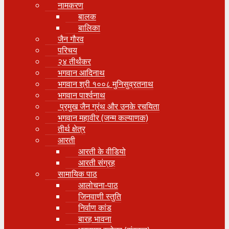
नामकरण
बालक
बालिका
जैन गौरव
परिचय
२४ तीर्थंकर
भगवान आदिनाथ
भगवान श्री १००८ मुनिसुव्रतनाथ
भगवान पार्श्वनाथ
प्रमुख जैन ग्रंथ और उनके रचयिता
भगवान महावीर (जन्म कल्याणक)
तीर्थ क्षेत्र
आरती
आरती के वीडियो
आरती संग्रह
सामायिक पाठ
आलोचना-पाठ
जिनवाणी स्तुति
निर्वाण कांड
बारह भावना