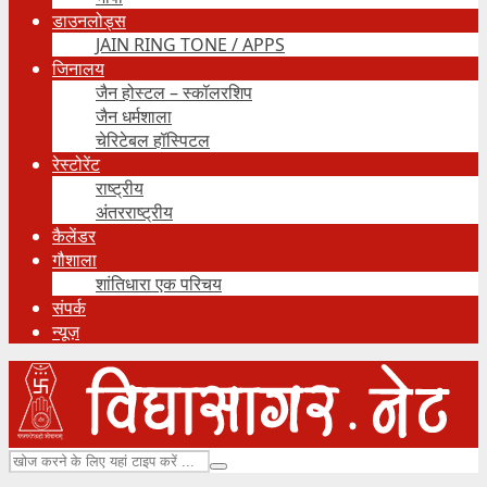
डाउनलोड्स
JAIN RING TONE / APPS
जिनालय
जैन होस्टल – स्कॉलरशिप
जैन धर्मशाला
चेरिटेबल हॉस्पिटल
रेस्टोरेंट
राष्ट्रीय
अंतरराष्ट्रीय
कैलेंडर
गौशाला
शांतिधारा एक परिचय
संपर्क
न्यूज़