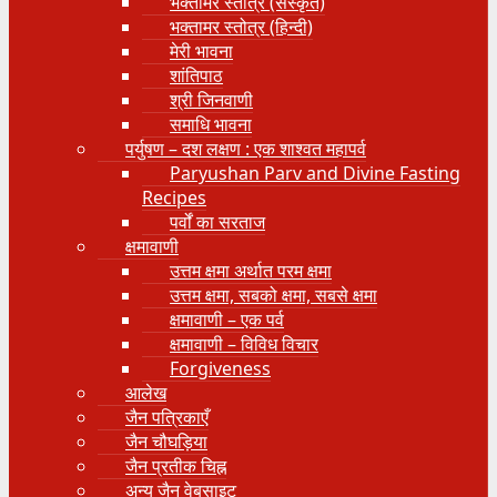
भक्तामर स्तोत्र (संस्कृत)
भक्तामर स्तोत्र (हिन्दी)
मेरी भावना
शांतिपाठ
श्री जिनवाणी
समाधि भावना
पर्युषण – दश लक्षण : एक शाश्वत महापर्व
Paryushan Parv and Divine Fasting
Recipes
पर्वों का सरताज
क्षमावाणी
उत्तम क्षमा अर्थात परम क्षमा
उत्तम क्षमा, सबको क्षमा, सबसे क्षमा
क्षमावाणी – एक पर्व
क्षमावाणी – विविध विचार
Forgiveness
आलेख
जैन पत्रिकाएँ
जैन चौघड़िया
जैन प्रतीक चिह्न
अन्य जैन वेबसाइट