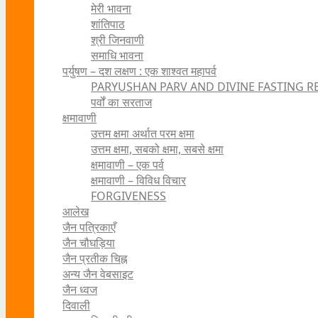
मेरी भावना
शांतिपाठ
श्री जिनवाणी
समाधि भावना
पर्युषण – दश लक्षण : एक शाश्वत महापर्व
PARYUSHAN PARV AND DIVINE FASTING R
पर्वों का सरताज
क्षमावाणी
उत्तम क्षमा अर्थात परम क्षमा
उत्तम क्षमा, सबको क्षमा, सबसे क्षमा
क्षमावाणी – एक पर्व
क्षमावाणी – विविध विचार
FORGIVENESS
आलेख
जैन पत्रिकाएँ
जैन चौघड़िया
जैन प्रतीक चिह्न
अन्य जैन वेबसाइट
जैन ध्वज
दिवाली