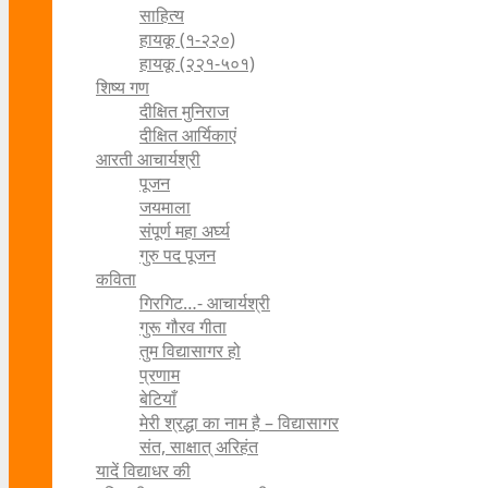
साहित्य
हायकू (१‍-२२०)
हायकू (२२१-५०१)
शिष्य गण
दीक्षित मुनिराज
दीक्षित आर्यिकाएं
आरती आचार्यश्री
पूजन
जयमाला
संपूर्ण महा अर्घ्य
गुरु पद पूजन
कविता
गिरगिट…- आचार्यश्री
गुरू गौरव गीता
तुम विद्यासागर हो
प्रणाम
बेटियाँ
मेरी श्रद्धा का नाम है – विद्यासागर
संत, साक्षात् अरिहंत
यादें विद्याधर की