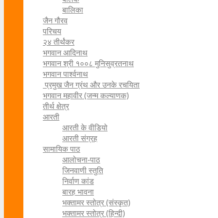
बालिका
जैन गौरव
परिचय
२४ तीर्थंकर
भगवान आदिनाथ
भगवान श्री १००८ मुनिसुव्रतनाथ
भगवान पार्श्वनाथ
प्रमुख जैन ग्रंथ और उनके रचयिता
भगवान महावीर (जन्म कल्याणक)
तीर्थ क्षेत्र
आरती
आरती के वीडियो
आरती संग्रह
सामायिक पाठ
आलोचना-पाठ
जिनवाणी स्तुति
निर्वाण कांड
बारह भावना
भक्तामर स्तोत्र (संस्कृत)
भक्तामर स्तोत्र (हिन्दी)