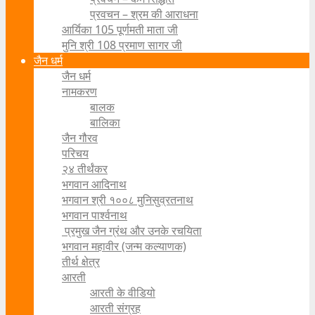
प्रवचन – श्रम की आराधना
आर्यिका 105 पूर्णमती माता जी
मुनि श्री 108 प्रमाण सागर जी
जैन धर्म
जैन धर्म
नामकरण
बालक
बालिका
जैन गौरव
परिचय
२४ तीर्थंकर
भगवान आदिनाथ
भगवान श्री १००८ मुनिसुव्रतनाथ
भगवान पार्श्वनाथ
प्रमुख जैन ग्रंथ और उनके रचयिता
भगवान महावीर (जन्म कल्याणक)
तीर्थ क्षेत्र
आरती
आरती के वीडियो
आरती संग्रह