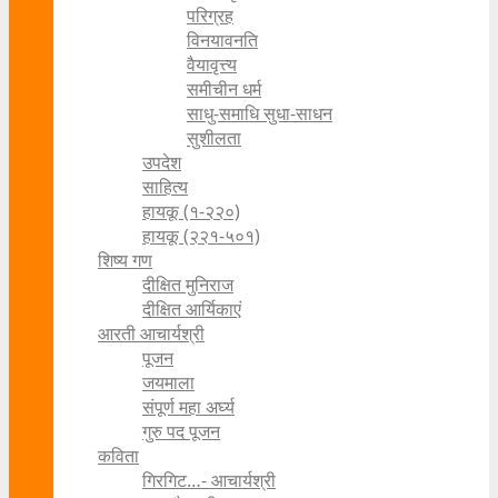
परिग्रह
विनयावनति
वैयावृत्त्य
समीचीन धर्म
साधु-समाधि सुधा-साधन
सुशीलता
उपदेश
साहित्य
हायकू (१‍-२२०)
हायकू (२२१-५०१)
शिष्य गण
दीक्षित मुनिराज
दीक्षित आर्यिकाएं
आरती आचार्यश्री
पूजन
जयमाला
संपूर्ण महा अर्घ्य
गुरु पद पूजन
कविता
गिरगिट…- आचार्यश्री