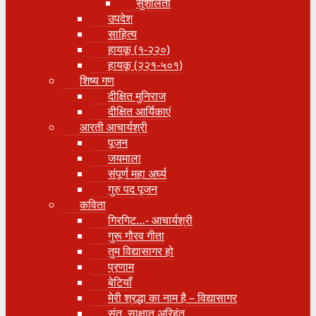
सुशीलता
उपदेश
साहित्य
हायकू (१‍-२२०)
हायकू (२२१-५०१)
शिष्य गण
दीक्षित मुनिराज
दीक्षित आर्यिकाएं
आरती आचार्यश्री
पूजन
जयमाला
संपूर्ण महा अर्घ्य
गुरु पद पूजन
कविता
गिरगिट…- आचार्यश्री
गुरू गौरव गीता
तुम विद्यासागर हो
प्रणाम
बेटियाँ
मेरी श्रद्धा का नाम है – विद्यासागर
संत, साक्षात् अरिहंत