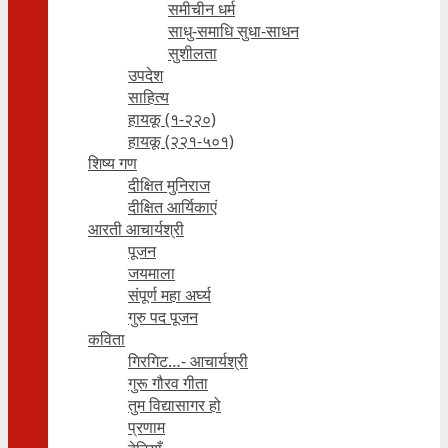
समीचीन धर्म
साधु-समाधि सुधा-साधन
सुशीलता
उपदेश
साहित्य
हायकू (१‍-२२०)
हायकू (२२१-५०१)
शिष्य गण
दीक्षित मुनिराज
दीक्षित आर्यिकाएं
आरती आचार्यश्री
पूजन
जयमाला
संपूर्ण महा अर्घ्य
गुरु पद पूजन
कविता
गिरगिट…- आचार्यश्री
गुरू गौरव गीता
तुम विद्यासागर हो
प्रणाम