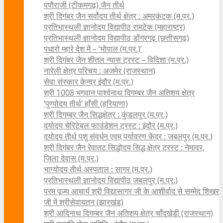
पपौराजी (टीकमगढ़) जैन तीर्थ
श्री दिगंबर जैन सर्वोदय तीर्थ क्षेत्र : अमरकंटक (म.प्र.)
प्रतिभास्थली ज्ञानोदय विद्यापीठ रामटेक (महाराष्ट्र)
प्रतिभास्थली ज्ञानोदय विद्यापीठ डोंगरगढ़ (छत्तीसगढ़)
पधारो म्हारे देश में – ‘भोपाल (म.प्र.)’
श्री दिगंबर जैन शीतल न्यास ट्रस्ट – विदिशा (म.प्र.)
नारेली क्षेत्र परिचय : अजमेर (राजस्थान)
सेवा संस्कार केन्द्र इंदौर (म.प्र.)
श्री 1008 भगवान पार्श्वनाथ दिगम्बर जैन अतिशय क्षे‍त्र
‘पुण्योदय तीर्थ’ हाँसी (हरियाणा)
श्री दिगम्बर जैन सिद्धक्षेत्र : कुंडलपुर (म.प्र.)
दयोदय चेरिटेबल फाउंडेशन ट्रस्ट : इंदौर (म.प्र.)
दयोदय तीर्थ पशु संवर्धन एवम्‌ पर्यावरण केंद्र : जबलपुर (म.प्र.)
श्री दिगंबर जैन रेवातट सिद्धोदय सिद्ध क्षेत्र ट्रस्ट : नेमावर,
जिला देवास (म.प्र.)
भाग्योदय तीर्थ अस्पताल : सागर (म.प्र.)
प्रतिभास्थली ज्ञानोदय विद्यापीठ जबलपुर (म.प्र.)
परम पूज्य आचार्य श्री विद्यासागर जी के आशीर्वाद से सम्मेद शिखर
जी में श्रीसेवायतन (झारखंड)
श्री आदिनाथ दिगम्बर जैन अतिशय क्षेत्र चाँदखेडी (राजस्थान)