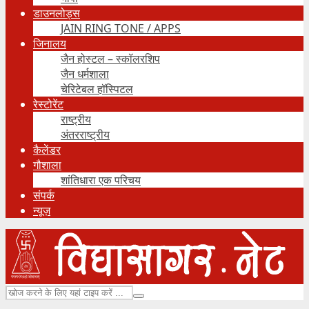
डाउनलोड्स
JAIN RING TONE / APPS
जिनालय
जैन होस्टल – स्कॉलरशिप
जैन धर्मशाला
चेरिटेबल हॉस्पिटल
रेस्टोरेंट
राष्ट्रीय
अंतरराष्ट्रीय
कैलेंडर
गौशाला
शांतिधारा एक परिचय
संपर्क
न्यूज़