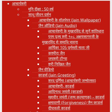
आचार्यश्री
मुनि दीक्षा : 50 वर्ष
साधु जीवन दर्शन
आचार्यश्री के वॉलपेपर (Jain Wallpaper)
जैन ऑडियो (Jain Audio)
आचार्यश्री के मुखारविंद से सुनें शांतिधारा
परम पूज्य श्री १०८ अक्षयसागरजी के
मुखारविंद से समाधि भावना
आर्यिका 105 पूर्णमती माता जी
कश्मीरा जैन
जयश्री टोंग्या
श्री निखिल जैन
जैन वीडियो
कार्ड्स (Jain Greeting)
शरद पूर्णिमा (आचार्यश्री जन्मोत्सव)
आचार्यश्री- कार्ड्स
आदिनाथ जयंती (कार्ड्स)
महावीर जयंती (जन्म कल्याणक) – कार्ड्स
क्षमावाणी (Forgiveness) जैन कार्ड्स
दीपावली कार्ड्स