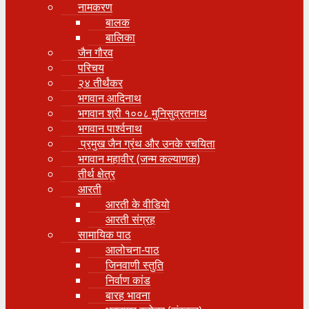
नामकरण
बालक
बालिका
जैन गौरव
परिचय
२४ तीर्थंकर
भगवान आदिनाथ
भगवान श्री १००८ मुनिसुव्रतनाथ
भगवान पार्श्वनाथ
प्रमुख जैन ग्रंथ और उनके रचयिता
भगवान महावीर (जन्म कल्याणक)
तीर्थ क्षेत्र
आरती
आरती के वीडियो
आरती संग्रह
सामायिक पाठ
आलोचना-पाठ
जिनवाणी स्तुति
निर्वाण कांड
बारह भावना