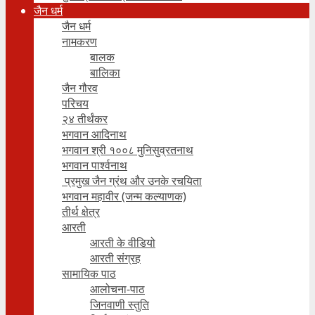
जैन धर्म
जैन धर्म
नामकरण
बालक
बालिका
जैन गौरव
परिचय
२४ तीर्थंकर
भगवान आदिनाथ
भगवान श्री १००८ मुनिसुव्रतनाथ
भगवान पार्श्वनाथ
प्रमुख जैन ग्रंथ और उनके रचयिता
भगवान महावीर (जन्म कल्याणक)
तीर्थ क्षेत्र
आरती
आरती के वीडियो
आरती संग्रह
सामायिक पाठ
आलोचना-पाठ
जिनवाणी स्तुति