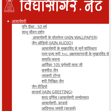
आचार्यश्री
मुनि दीक्षा : 50 वर्ष
साधु जीवन दर्शन
आचार्यश्री के वॉलपेपर (JAIN WALLPAPER)
जैन ऑडियो (JAIN AUDIO)
आचार्यश्री के मुखारविंद से सुनें शांतिधारा
परम पूज्य श्री १०८ अक्षयसागरजी के मुखारविंद से
समाधि भावना
आर्यिका 105 पूर्णमती माता जी
कश्मीरा जैन
जयश्री टोंग्या
श्री निखिल जैन
जैन वीडियो
कार्ड्स (JAIN GREETING)
शरद पूर्णिमा (आचार्यश्री जन्मोत्सव)
आचार्यश्री- कार्ड्स
आदिनाथ जयंती (कार्ड्स)