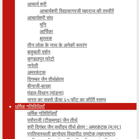
आचार्य श्री
आचार्यश्री विद्यासागरजी महाराज की तस्वीरें
आचार्यश्री संघ
मुनि
आर्यिका
क्षुल्लक
तीन लोक के नाथ के अनेकों रूपरंग
बाहुबली दर्शन
कुण्डलपुर फोटो
नारेली
अमरकंटक
दिगम्बर जैन तीर्थक्षेत्र
बीनाजी-बारहा
मंडल-विधान (मांडना)
भारत का सबसे ऊँचा ६५ फीट का कीर्ति स्तम्भ
धर्मिक गतिविधियाँ
धर्मिक गतिविधियाँ
पपौराजी (टीकमगढ़) जैन तीर्थ
श्री दिगंबर जैन सर्वोदय तीर्थ क्षेत्र : अमरकंटक (म.प्र.)
प्रतिभास्थली ज्ञानोदय विद्यापीठ रामटेक (महाराष्ट्र)