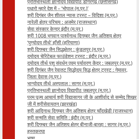
प्रतिभास्थली ज्ञानोदय विद्यापीठ डोंगरगढ़ (छत्तीसगढ़)
पधारो म्हारे देश में – ‘भोपाल (म.प्र.)’
श्री दिगंबर जैन शीतल न्यास ट्रस्ट – विदिशा (म.प्र.)
नारेली क्षेत्र परिचय : अजमेर (राजस्थान)
सेवा संस्कार केन्द्र इंदौर (म.प्र.)
श्री 1008 भगवान पार्श्वनाथ दिगम्बर जैन अतिशय क्षे‍त्र
‘पुण्योदय तीर्थ’ हाँसी (हरियाणा)
श्री दिगम्बर जैन सिद्धक्षेत्र : कुंडलपुर (म.प्र.)
दयोदय चेरिटेबल फाउंडेशन ट्रस्ट : इंदौर (म.प्र.)
दयोदय तीर्थ पशु संवर्धन एवम्‌ पर्यावरण केंद्र : जबलपुर (म.प्र.)
श्री दिगंबर जैन रेवातट सिद्धोदय सिद्ध क्षेत्र ट्रस्ट : नेमावर,
जिला देवास (म.प्र.)
भाग्योदय तीर्थ अस्पताल : सागर (म.प्र.)
प्रतिभास्थली ज्ञानोदय विद्यापीठ जबलपुर (म.प्र.)
परम पूज्य आचार्य श्री विद्यासागर जी के आशीर्वाद से सम्मेद शिखर
जी में श्रीसेवायतन (झारखंड)
श्री आदिनाथ दिगम्बर जैन अतिशय क्षेत्र चाँदखेडी (राजस्थान)
श्री सन्मति सेवा समिति : इंदौर (म.प्र.)
श्री दिगम्बर जैन अतिशय क्षेत्र बीनाजी-बारहा : सागर (म.प्र.)
हस्तकरघा
भाषा