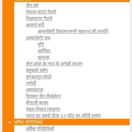
जैन धर्म
नेमावर फोटो गैलरी
विद्यासागर गैलरी
आचार्य श्री
आचार्यश्री विद्यासागरजी महाराज की तस्वीरें
आचार्यश्री संघ
मुनि
आर्यिका
क्षुल्लक
तीन लोक के नाथ के अनेकों रूपरंग
बाहुबली दर्शन
कुण्डलपुर फोटो
नारेली
अमरकंटक
दिगम्बर जैन तीर्थक्षेत्र
बीनाजी-बारहा
मंडल-विधान (मांडना)
भारत का सबसे ऊँचा ६५ फीट का कीर्ति स्तम्भ
धर्मिक गतिविधियाँ
धर्मिक गतिविधियाँ