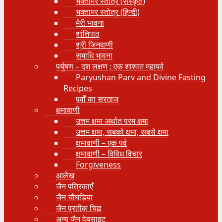
भक्तामर स्तोत्र (संस्कृत)
भक्तामर स्तोत्र (हिन्दी)
मेरी भावना
शांतिपाठ
श्री जिनवाणी
समाधि भावना
पर्युषण – दश लक्षण : एक शाश्वत महापर्व
Paryushan Parv and Divine Fasting
Recipes
पर्वों का सरताज
क्षमावाणी
उत्तम क्षमा अर्थात परम क्षमा
उत्तम क्षमा, सबको क्षमा, सबसे क्षमा
क्षमावाणी – एक पर्व
क्षमावाणी – विविध विचार
Forgiveness
आलेख
जैन पत्रिकाएँ
जैन चौघड़िया
जैन प्रतीक चिह्न
अन्य जैन वेबसाइट