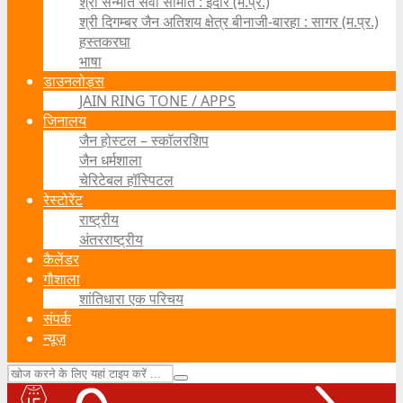
श्री सन्मति सेवा समिति : इंदौर (म.प्र.)
श्री दिगम्बर जैन अतिशय क्षेत्र बीनाजी-बारहा : सागर (म.प्र.)
हस्तकरघा
भाषा
डाउनलोड्स
JAIN RING TONE / APPS
जिनालय
जैन होस्टल – स्कॉलरशिप
जैन धर्मशाला
चेरिटेबल हॉस्पिटल
रेस्टोरेंट
राष्ट्रीय
अंतरराष्ट्रीय
कैलेंडर
गौशाला
शांतिधारा एक परिचय
संपर्क
न्यूज़