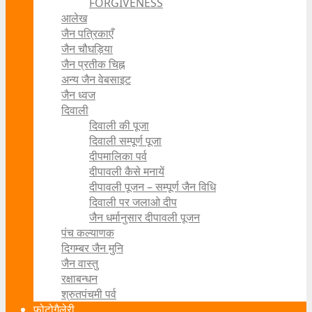
FORGIVENESS
आलेख
जैन पत्रिकाएँ
जैन चौघड़िया
जैन प्रतीक चिह्न
अन्य जैन वेबसाइट
जैन ध्वज
दिवाली
दिवाली की पूजा
दिवाली सम्पूर्ण पूजा
दीपमालिका पर्व
दीपावली कैसे मनायें
दीपावली पूजन – सम्पूर्ण जैन विधि
दिवाली पर जलाओ दीप
जैन धर्मानुसार दीपावली पूजन
पंच कल्याणक
दिगम्बर जैन मुनि
जैन वास्तु
रक्षाबन्धन
श्रुतपंचमी पर्व
फोटोगैलेरी