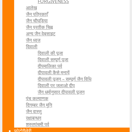
FORGIVENESS
आलेख
जैन पत्रिकाएँ
जैन चौघड़िया
जैन प्रतीक चिह्न
अन्य जैन वेबसाइट
जैन ध्वज
दिवाली
दिवाली की पूजा
दिवाली सम्पूर्ण पूजा
दीपमालिका पर्व
दीपावली कैसे मनायें
दीपावली पूजन – सम्पूर्ण जैन विधि
दिवाली पर जलाओ दीप
जैन धर्मानुसार दीपावली पूजन
पंच कल्याणक
दिगम्बर जैन मुनि
जैन वास्तु
रक्षाबन्धन
श्रुतपंचमी पर्व
फोटोगैलेरी