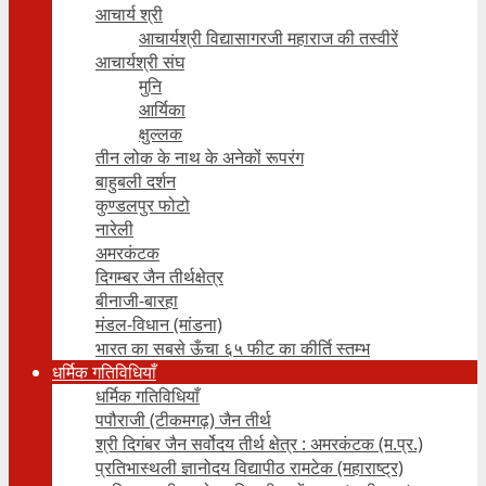
आचार्य श्री
आचार्यश्री विद्यासागरजी महाराज की तस्वीरें
आचार्यश्री संघ
मुनि
आर्यिका
क्षुल्लक
तीन लोक के नाथ के अनेकों रूपरंग
बाहुबली दर्शन
कुण्डलपुर फोटो
नारेली
अमरकंटक
दिगम्बर जैन तीर्थक्षेत्र
बीनाजी-बारहा
मंडल-विधान (मांडना)
भारत का सबसे ऊँचा ६५ फीट का कीर्ति स्तम्भ
धर्मिक गतिविधियाँ
धर्मिक गतिविधियाँ
पपौराजी (टीकमगढ़) जैन तीर्थ
श्री दिगंबर जैन सर्वोदय तीर्थ क्षेत्र : अमरकंटक (म.प्र.)
प्रतिभास्थली ज्ञानोदय विद्यापीठ रामटेक (महाराष्ट्र)