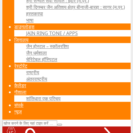
श्री सन्मति सेवा समिति : इंदौर (म.प्र.)
श्री दिगम्बर जैन अतिशय क्षेत्र बीनाजी-बारहा : सागर (म.प्र.)
हस्तकरघा
भाषा
डाउनलोड्स
JAIN RING TONE / APPS
जिनालय
जैन होस्टल – स्कॉलरशिप
जैन धर्मशाला
चेरिटेबल हॉस्पिटल
रेस्टोरेंट
राष्ट्रीय
अंतरराष्ट्रीय
कैलेंडर
गौशाला
शांतिधारा एक परिचय
संपर्क
न्यूज़