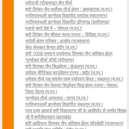
पपौराजी (टीकमगढ़) जैन तीर्थ
श्री दिगंबर जैन सर्वोदय तीर्थ क्षेत्र : अमरकंटक (म.प्र.)
प्रतिभास्थली ज्ञानोदय विद्यापीठ रामटेक (महाराष्ट्र)
प्रतिभास्थली ज्ञानोदय विद्यापीठ डोंगरगढ़ (छत्तीसगढ़)
पधारो म्हारे देश में – ‘भोपाल (म.प्र.)’
श्री दिगंबर जैन शीतल न्यास ट्रस्ट – विदिशा (म.प्र.)
नारेली क्षेत्र परिचय : अजमेर (राजस्थान)
सेवा संस्कार केन्द्र इंदौर (म.प्र.)
श्री 1008 भगवान पार्श्वनाथ दिगम्बर जैन अतिशय क्षे‍त्र
‘पुण्योदय तीर्थ’ हाँसी (हरियाणा)
श्री दिगम्बर जैन सिद्धक्षेत्र : कुंडलपुर (म.प्र.)
दयोदय चेरिटेबल फाउंडेशन ट्रस्ट : इंदौर (म.प्र.)
दयोदय तीर्थ पशु संवर्धन एवम्‌ पर्यावरण केंद्र : जबलपुर (म.प्र.)
श्री दिगंबर जैन रेवातट सिद्धोदय सिद्ध क्षेत्र ट्रस्ट : नेमावर,
जिला देवास (म.प्र.)
भाग्योदय तीर्थ अस्पताल : सागर (म.प्र.)
प्रतिभास्थली ज्ञानोदय विद्यापीठ जबलपुर (म.प्र.)
परम पूज्य आचार्य श्री विद्यासागर जी के आशीर्वाद से सम्मेद शिखर
जी में श्रीसेवायतन (झारखंड)
श्री आदिनाथ दिगम्बर जैन अतिशय क्षेत्र चाँदखेडी (राजस्थान)