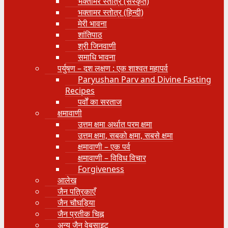
भक्तामर स्तोत्र (संस्कृत)
भक्तामर स्तोत्र (हिन्दी)
मेरी भावना
शांतिपाठ
श्री जिनवाणी
समाधि भावना
पर्युषण – दश लक्षण : एक शाश्वत महापर्व
Paryushan Parv and Divine Fasting
Recipes
पर्वों का सरताज
क्षमावाणी
उत्तम क्षमा अर्थात परम क्षमा
उत्तम क्षमा, सबको क्षमा, सबसे क्षमा
क्षमावाणी – एक पर्व
क्षमावाणी – विविध विचार
Forgiveness
आलेख
जैन पत्रिकाएँ
जैन चौघड़िया
जैन प्रतीक चिह्न
अन्य जैन वेबसाइट