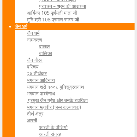
प्रवचन – श्रम की आराधना
आर्यिका 105 पूर्णमती माता जी
मुनि श्री 108 प्रमाण सागर जी
जैन धर्म
जैन धर्म
नामकरण
बालक
बालिका
जैन गौरव
परिचय
२४ तीर्थंकर
भगवान आदिनाथ
भगवान श्री १००८ मुनिसुव्रतनाथ
भगवान पार्श्वनाथ
प्रमुख जैन ग्रंथ और उनके रचयिता
भगवान महावीर (जन्म कल्याणक)
तीर्थ क्षेत्र
आरती
आरती के वीडियो
आरती संग्रह