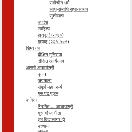
समीचीन धर्म
साधु-समाधि सुधा-साधन
सुशीलता
उपदेश
साहित्य
हायकू (१‍-२२०)
हायकू (२२१-५०१)
शिष्य गण
दीक्षित मुनिराज
दीक्षित आर्यिकाएं
आरती आचार्यश्री
पूजन
जयमाला
संपूर्ण महा अर्घ्य
गुरु पद पूजन
कविता
गिरगिट…- आचार्यश्री
गुरू गौरव गीता
तुम विद्यासागर हो
प्रणाम