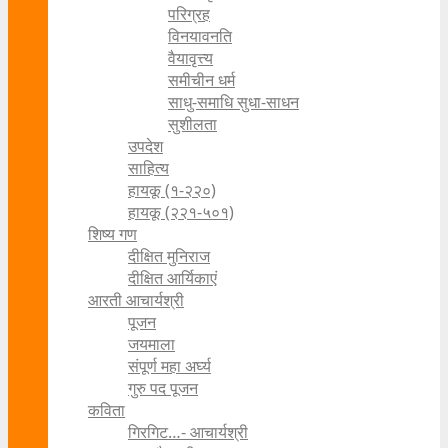
परिग्रह
विनयावनति
वैयावृत्त्य
समीचीन धर्म
साधु-समाधि सुधा-साधन
सुशीलता
उपदेश
साहित्य
हायकू (१‍-२२०)
हायकू (२२१-५०१)
शिष्य गण
दीक्षित मुनिराज
दीक्षित आर्यिकाएं
आरती आचार्यश्री
पूजन
जयमाला
संपूर्ण महा अर्घ्य
गुरु पद पूजन
कविता
गिरगिट…- आचार्यश्री