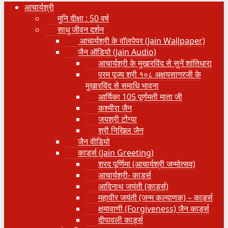
आचार्यश्री
मुनि दीक्षा : 50 वर्ष
साधु जीवन दर्शन
आचार्यश्री के वॉलपेपर (Jain Wallpaper)
जैन ऑडियो (Jain Audio)
आचार्यश्री के मुखारविंद से सुनें शांतिधारा
परम पूज्य श्री १०८ अक्षयसागरजी के
मुखारविंद से समाधि भावना
आर्यिका 105 पूर्णमती माता जी
कश्मीरा जैन
जयश्री टोंग्या
श्री निखिल जैन
जैन वीडियो
कार्ड्स (Jain Greeting)
शरद पूर्णिमा (आचार्यश्री जन्मोत्सव)
आचार्यश्री- कार्ड्स
आदिनाथ जयंती (कार्ड्स)
महावीर जयंती (जन्म कल्याणक) – कार्ड्स
क्षमावाणी (Forgiveness) जैन कार्ड्स
दीपावली कार्ड्स