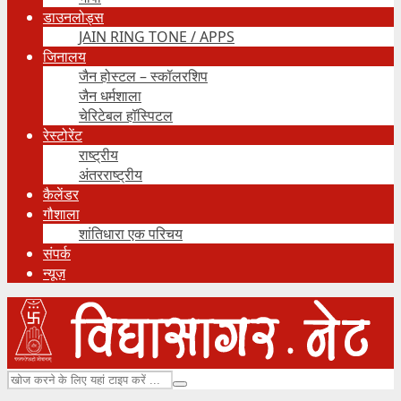
डाउनलोड्स
JAIN RING TONE / APPS
जिनालय
जैन होस्टल – स्कॉलरशिप
जैन धर्मशाला
चेरिटेबल हॉस्पिटल
रेस्टोरेंट
राष्ट्रीय
अंतरराष्ट्रीय
कैलेंडर
गौशाला
शांतिधारा एक परिचय
संपर्क
न्यूज़