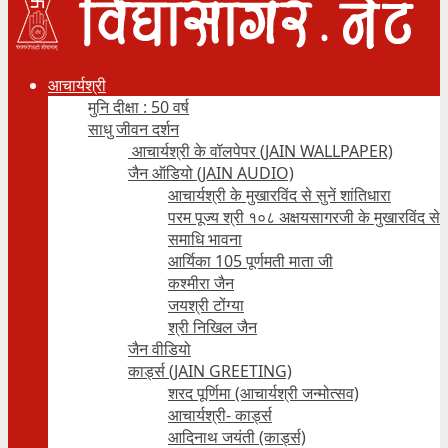
आचार्यश्री
मुनि दीक्षा : 50 वर्ष
साधु जीवन दर्शन
आचार्यश्री के वॉलपेपर (JAIN WALLPAPER)
जैन ऑडियो (JAIN AUDIO)
आचार्यश्री के मुखारविंद से सुनें शांतिधारा
परम पूज्य श्री १०८ अक्षयसागरजी के मुखारविंद से
समाधि भावना
आर्यिका 105 पूर्णमती माता जी
कश्मीरा जैन
जयश्री टोंग्या
श्री निखिल जैन
जैन वीडियो
कार्ड्स (JAIN GREETING)
शरद पूर्णिमा (आचार्यश्री जन्मोत्सव)
आचार्यश्री- कार्ड्स
आदिनाथ जयंती (कार्ड्स)