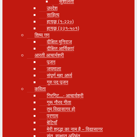
सुशीलता
उपदेश
साहित्य
हायकू (१‍-२२०)
हायकू (२२१-५०१)
शिष्य गण
दीक्षित मुनिराज
दीक्षित आर्यिकाएं
आरती आचार्यश्री
पूजन
जयमाला
संपूर्ण महा अर्घ्य
गुरु पद पूजन
कविता
गिरगिट…- आचार्यश्री
गुरू गौरव गीता
तुम विद्यासागर हो
प्रणाम
बेटियाँ
मेरी श्रद्धा का नाम है – विद्यासागर
संत, साक्षात् अरिहंत