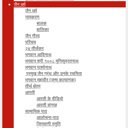
जैन धर्म
जैन धर्म
नामकरण
बालक
बालिका
जैन गौरव
परिचय
२४ तीर्थंकर
भगवान आदिनाथ
भगवान श्री १००८ मुनिसुव्रतनाथ
भगवान पार्श्वनाथ
प्रमुख जैन ग्रंथ और उनके रचयिता
भगवान महावीर (जन्म कल्याणक)
तीर्थ क्षेत्र
आरती
आरती के वीडियो
आरती संग्रह
सामायिक पाठ
आलोचना-पाठ
जिनवाणी स्तुति