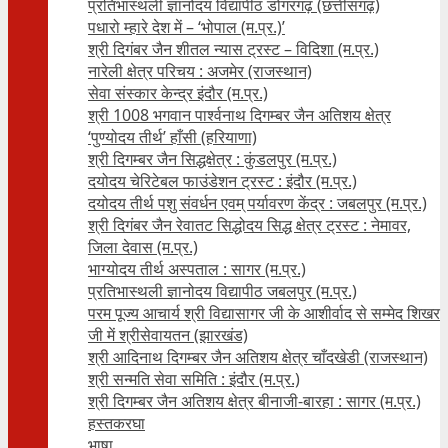
प्रतिभास्थली ज्ञानोदय विद्यापीठ डोंगरगढ़ (छत्तीसगढ़)
पधारो म्हारे देश में – ‘भोपाल (म.प्र.)’
श्री दिगंबर जैन शीतल न्यास ट्रस्ट – विदिशा (म.प्र.)
नारेली क्षेत्र परिचय : अजमेर (राजस्थान)
सेवा संस्कार केन्द्र इंदौर (म.प्र.)
श्री 1008 भगवान पार्श्वनाथ दिगम्बर जैन अतिशय क्षे‍त्र
‘पुण्योदय तीर्थ’ हाँसी (हरियाणा)
श्री दिगम्बर जैन सिद्धक्षेत्र : कुंडलपुर (म.प्र.)
दयोदय चेरिटेबल फाउंडेशन ट्रस्ट : इंदौर (म.प्र.)
दयोदय तीर्थ पशु संवर्धन एवम्‌ पर्यावरण केंद्र : जबलपुर (म.प्र.)
श्री दिगंबर जैन रेवातट सिद्धोदय सिद्ध क्षेत्र ट्रस्ट : नेमावर,
जिला देवास (म.प्र.)
भाग्योदय तीर्थ अस्पताल : सागर (म.प्र.)
प्रतिभास्थली ज्ञानोदय विद्यापीठ जबलपुर (म.प्र.)
परम पूज्य आचार्य श्री विद्यासागर जी के आशीर्वाद से सम्मेद शिखर
जी में श्रीसेवायतन (झारखंड)
श्री आदिनाथ दिगम्बर जैन अतिशय क्षेत्र चाँदखेडी (राजस्थान)
श्री सन्मति सेवा समिति : इंदौर (म.प्र.)
श्री दिगम्बर जैन अतिशय क्षेत्र बीनाजी-बारहा : सागर (म.प्र.)
हस्तकरघा
भाषा