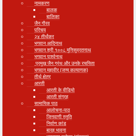
नामकरण
बालक
बालिका
जैन गौरव
परिचय
२४ तीर्थंकर
भगवान आदिनाथ
भगवान श्री १००८ मुनिसुव्रतनाथ
भगवान पार्श्वनाथ
प्रमुख जैन ग्रंथ और उनके रचयिता
भगवान महावीर (जन्म कल्याणक)
तीर्थ क्षेत्र
आरती
आरती के वीडियो
आरती संग्रह
सामायिक पाठ
आलोचना-पाठ
जिनवाणी स्तुति
निर्वाण कांड
बारह भावना