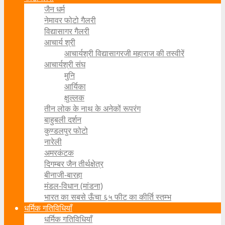
जैन धर्म
नेमावर फोटो गैलरी
विद्यासागर गैलरी
आचार्य श्री
आचार्यश्री विद्यासागरजी महाराज की तस्वीरें
आचार्यश्री संघ
मुनि
आर्यिका
क्षुल्लक
तीन लोक के नाथ के अनेकों रूपरंग
बाहुबली दर्शन
कुण्डलपुर फोटो
नारेली
अमरकंटक
दिगम्बर जैन तीर्थक्षेत्र
बीनाजी-बारहा
मंडल-विधान (मांडना)
भारत का सबसे ऊँचा ६५ फीट का कीर्ति स्तम्भ
धर्मिक गतिविधियाँ
धर्मिक गतिविधियाँ