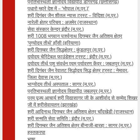
प्रतिभास्थली ज्ञानोदय विद्यापीठ डोंगरगढ़ (छत्तीसगढ़)
पधारो म्हारे देश में – ‘भोपाल (म.प्र.)’
श्री दिगंबर जैन शीतल न्यास ट्रस्ट – विदिशा (म.प्र.)
नारेली क्षेत्र परिचय : अजमेर (राजस्थान)
सेवा संस्कार केन्द्र इंदौर (म.प्र.)
श्री 1008 भगवान पार्श्वनाथ दिगम्बर जैन अतिशय क्षे‍त्र
‘पुण्योदय तीर्थ’ हाँसी (हरियाणा)
श्री दिगम्बर जैन सिद्धक्षेत्र : कुंडलपुर (म.प्र.)
दयोदय चेरिटेबल फाउंडेशन ट्रस्ट : इंदौर (म.प्र.)
दयोदय तीर्थ पशु संवर्धन एवम्‌ पर्यावरण केंद्र : जबलपुर (म.प्र.)
श्री दिगंबर जैन रेवातट सिद्धोदय सिद्ध क्षेत्र ट्रस्ट : नेमावर,
जिला देवास (म.प्र.)
भाग्योदय तीर्थ अस्पताल : सागर (म.प्र.)
प्रतिभास्थली ज्ञानोदय विद्यापीठ जबलपुर (म.प्र.)
परम पूज्य आचार्य श्री विद्यासागर जी के आशीर्वाद से सम्मेद शिखर
जी में श्रीसेवायतन (झारखंड)
श्री आदिनाथ दिगम्बर जैन अतिशय क्षेत्र चाँदखेडी (राजस्थान)
श्री सन्मति सेवा समिति : इंदौर (म.प्र.)
श्री दिगम्बर जैन अतिशय क्षेत्र बीनाजी-बारहा : सागर (म.प्र.)
हस्तकरघा
भाषा