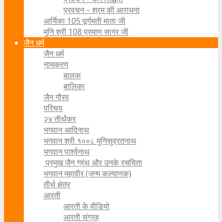
प्रवचन – श्रम की आराधना
आर्यिका 105 पूर्णमती माता जी
मुनि श्री 108 प्रमाण सागर जी
जैन धर्म
जैन धर्म
नामकरण
बालक
बालिका
जैन गौरव
परिचय
२४ तीर्थंकर
भगवान आदिनाथ
भगवान श्री १००८ मुनिसुव्रतनाथ
भगवान पार्श्वनाथ
प्रमुख जैन ग्रंथ और उनके रचयिता
भगवान महावीर (जन्म कल्याणक)
तीर्थ क्षेत्र
आरती
आरती के वीडियो
आरती संग्रह