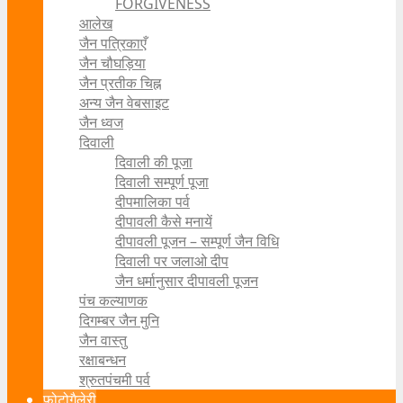
FORGIVENESS
आलेख
जैन पत्रिकाएँ
जैन चौघड़िया
जैन प्रतीक चिह्न
अन्य जैन वेबसाइट
जैन ध्वज
दिवाली
दिवाली की पूजा
दिवाली सम्पूर्ण पूजा
दीपमालिका पर्व
दीपावली कैसे मनायें
दीपावली पूजन – सम्पूर्ण जैन विधि
दिवाली पर जलाओ दीप
जैन धर्मानुसार दीपावली पूजन
पंच कल्याणक
दिगम्बर जैन मुनि
जैन वास्तु
रक्षाबन्धन
श्रुतपंचमी पर्व
फोटोगैलेरी