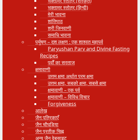
भक्तामर स्तोत्र (संस्कृत)
भक्तामर स्तोत्र (हिन्दी)
मेरी भावना
शांतिपाठ
श्री जिनवाणी
समाधि भावना
पर्युषण – दश लक्षण : एक शाश्वत महापर्व
Paryushan Parv and Divine Fasting
Recipes
पर्वों का सरताज
क्षमावाणी
उत्तम क्षमा अर्थात परम क्षमा
उत्तम क्षमा, सबको क्षमा, सबसे क्षमा
क्षमावाणी – एक पर्व
क्षमावाणी – विविध विचार
Forgiveness
आलेख
जैन पत्रिकाएँ
जैन चौघड़िया
जैन प्रतीक चिह्न
अन्य जैन वेबसाइट