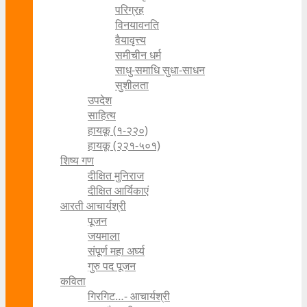
परिग्रह
विनयावनति
वैयावृत्त्य
समीचीन धर्म
साधु-समाधि सुधा-साधन
सुशीलता
उपदेश
साहित्य
हायकू (१‍-२२०)
हायकू (२२१-५०१)
शिष्य गण
दीक्षित मुनिराज
दीक्षित आर्यिकाएं
आरती आचार्यश्री
पूजन
जयमाला
संपूर्ण महा अर्घ्य
गुरु पद पूजन
कविता
गिरगिट…- आचार्यश्री