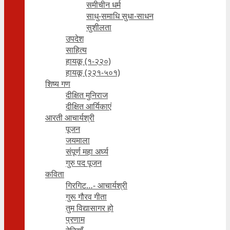
समीचीन धर्म
साधु-समाधि सुधा-साधन
सुशीलता
उपदेश
साहित्य
हायकू (१‍-२२०)
हायकू (२२१-५०१)
शिष्य गण
दीक्षित मुनिराज
दीक्षित आर्यिकाएं
आरती आचार्यश्री
पूजन
जयमाला
संपूर्ण महा अर्घ्य
गुरु पद पूजन
कविता
गिरगिट…- आचार्यश्री
गुरू गौरव गीता
तुम विद्यासागर हो
प्रणाम