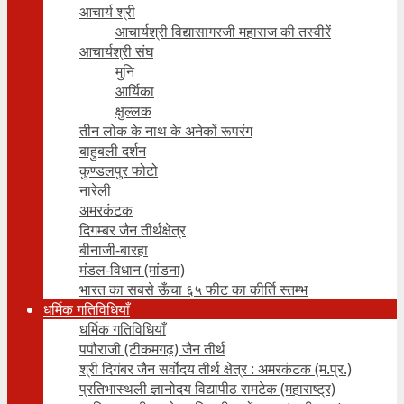
आचार्य श्री
आचार्यश्री विद्यासागरजी महाराज की तस्वीरें
आचार्यश्री संघ
मुनि
आर्यिका
क्षुल्लक
तीन लोक के नाथ के अनेकों रूपरंग
बाहुबली दर्शन
कुण्डलपुर फोटो
नारेली
अमरकंटक
दिगम्बर जैन तीर्थक्षेत्र
बीनाजी-बारहा
मंडल-विधान (मांडना)
भारत का सबसे ऊँचा ६५ फीट का कीर्ति स्तम्भ
धर्मिक गतिविधियाँ
धर्मिक गतिविधियाँ
पपौराजी (टीकमगढ़) जैन तीर्थ
श्री दिगंबर जैन सर्वोदय तीर्थ क्षेत्र : अमरकंटक (म.प्र.)
प्रतिभास्थली ज्ञानोदय विद्यापीठ रामटेक (महाराष्ट्र)