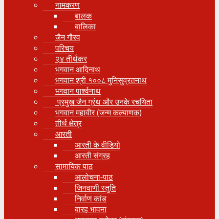
नामकरण
बालक
बालिका
जैन गौरव
परिचय
२४ तीर्थंकर
भगवान आदिनाथ
भगवान श्री १००८ मुनिसुव्रतनाथ
भगवान पार्श्वनाथ
प्रमुख जैन ग्रंथ और उनके रचयिता
भगवान महावीर (जन्म कल्याणक)
तीर्थ क्षेत्र
आरती
आरती के वीडियो
आरती संग्रह
सामायिक पाठ
आलोचना-पाठ
जिनवाणी स्तुति
निर्वाण कांड
बारह भावना