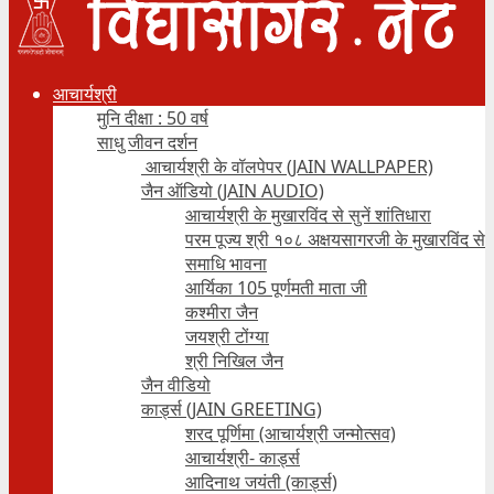
आचार्यश्री
मुनि दीक्षा : 50 वर्ष
साधु जीवन दर्शन
आचार्यश्री के वॉलपेपर (JAIN WALLPAPER)
जैन ऑडियो (JAIN AUDIO)
आचार्यश्री के मुखारविंद से सुनें शांतिधारा
परम पूज्य श्री १०८ अक्षयसागरजी के मुखारविंद से
समाधि भावना
आर्यिका 105 पूर्णमती माता जी
कश्मीरा जैन
जयश्री टोंग्या
श्री निखिल जैन
जैन वीडियो
कार्ड्स (JAIN GREETING)
शरद पूर्णिमा (आचार्यश्री जन्मोत्सव)
आचार्यश्री- कार्ड्स
आदिनाथ जयंती (कार्ड्स)