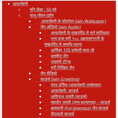
आचार्यश्री
मुनि दीक्षा : 50 वर्ष
साधु जीवन दर्शन
आचार्यश्री के वॉलपेपर (Jain Wallpaper)
जैन ऑडियो (Jain Audio)
आचार्यश्री के मुखारविंद से सुनें शांतिधारा
परम पूज्य श्री १०८ अक्षयसागरजी के
मुखारविंद से समाधि भावना
आर्यिका 105 पूर्णमती माता जी
कश्मीरा जैन
जयश्री टोंग्या
श्री निखिल जैन
जैन वीडियो
कार्ड्स (Jain Greeting)
शरद पूर्णिमा (आचार्यश्री जन्मोत्सव)
आचार्यश्री- कार्ड्स
आदिनाथ जयंती (कार्ड्स)
महावीर जयंती (जन्म कल्याणक) – कार्ड्स
क्षमावाणी (Forgiveness) जैन कार्ड्स
दीपावली कार्ड्स