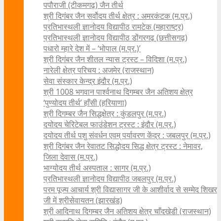
पपौराजी (टीकमगढ़) जैन तीर्थ
श्री दिगंबर जैन सर्वोदय तीर्थ क्षेत्र : अमरकंटक (म.प्र.)
प्रतिभास्थली ज्ञानोदय विद्यापीठ रामटेक (महाराष्ट्र)
प्रतिभास्थली ज्ञानोदय विद्यापीठ डोंगरगढ़ (छत्तीसगढ़)
पधारो म्हारे देश में – ‘भोपाल (म.प्र.)’
श्री दिगंबर जैन शीतल न्यास ट्रस्ट – विदिशा (म.प्र.)
नारेली क्षेत्र परिचय : अजमेर (राजस्थान)
सेवा संस्कार केन्द्र इंदौर (म.प्र.)
श्री 1008 भगवान पार्श्वनाथ दिगम्बर जैन अतिशय क्षे‍त्र
‘पुण्योदय तीर्थ’ हाँसी (हरियाणा)
श्री दिगम्बर जैन सिद्धक्षेत्र : कुंडलपुर (म.प्र.)
दयोदय चेरिटेबल फाउंडेशन ट्रस्ट : इंदौर (म.प्र.)
दयोदय तीर्थ पशु संवर्धन एवम्‌ पर्यावरण केंद्र : जबलपुर (म.प्र.)
श्री दिगंबर जैन रेवातट सिद्धोदय सिद्ध क्षेत्र ट्रस्ट : नेमावर,
जिला देवास (म.प्र.)
भाग्योदय तीर्थ अस्पताल : सागर (म.प्र.)
प्रतिभास्थली ज्ञानोदय विद्यापीठ जबलपुर (म.प्र.)
परम पूज्य आचार्य श्री विद्यासागर जी के आशीर्वाद से सम्मेद शिखर
जी में श्रीसेवायतन (झारखंड)
श्री आदिनाथ दिगम्बर जैन अतिशय क्षेत्र चाँदखेडी (राजस्थान)