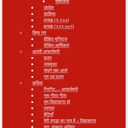
सुशीलता
उपदेश
साहित्य
हायकू (१‍-२२०)
हायकू (२२१-५०१)
शिष्य गण
दीक्षित मुनिराज
दीक्षित आर्यिकाएं
आरती आचार्यश्री
पूजन
जयमाला
संपूर्ण महा अर्घ्य
गुरु पद पूजन
कविता
गिरगिट…- आचार्यश्री
गुरू गौरव गीता
तुम विद्यासागर हो
प्रणाम
बेटियाँ
मेरी श्रद्धा का नाम है – विद्यासागर
संत, साक्षात् अरिहंत