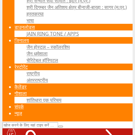
श्री सन्मति सेवा समिति : इंदौर (म.प्र.)
श्री दिगम्बर जैन अतिशय क्षेत्र बीनाजी-बारहा : सागर (म.प्र.)
हस्तकरघा
भाषा
डाउनलोड्स
JAIN RING TONE / APPS
जिनालय
जैन होस्टल – स्कॉलरशिप
जैन धर्मशाला
चेरिटेबल हॉस्पिटल
रेस्टोरेंट
राष्ट्रीय
अंतरराष्ट्रीय
कैलेंडर
गौशाला
शांतिधारा एक परिचय
संपर्क
न्यूज़