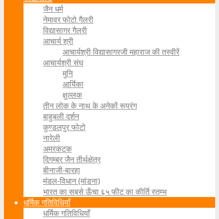
जैन धर्म
नेमावर फोटो गैलरी
विद्यासागर गैलरी
आचार्य श्री
आचार्यश्री विद्यासागरजी महाराज की तस्वीरें
आचार्यश्री संघ
मुनि
आर्यिका
क्षुल्लक
तीन लोक के नाथ के अनेकों रूपरंग
बाहुबली दर्शन
कुण्डलपुर फोटो
नारेली
अमरकंटक
दिगम्बर जैन तीर्थक्षेत्र
बीनाजी-बारहा
मंडल-विधान (मांडना)
भारत का सबसे ऊँचा ६५ फीट का कीर्ति स्तम्भ
धर्मिक गतिविधियाँ
धर्मिक गतिविधियाँ