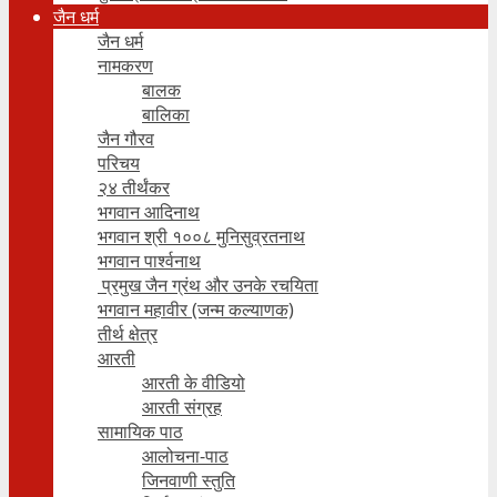
जैन धर्म
जैन धर्म
नामकरण
बालक
बालिका
जैन गौरव
परिचय
२४ तीर्थंकर
भगवान आदिनाथ
भगवान श्री १००८ मुनिसुव्रतनाथ
भगवान पार्श्वनाथ
प्रमुख जैन ग्रंथ और उनके रचयिता
भगवान महावीर (जन्म कल्याणक)
तीर्थ क्षेत्र
आरती
आरती के वीडियो
आरती संग्रह
सामायिक पाठ
आलोचना-पाठ
जिनवाणी स्तुति