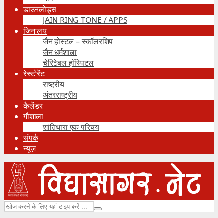
डाउनलोड्स
JAIN RING TONE / APPS
जिनालय
जैन होस्टल – स्कॉलरशिप
जैन धर्मशाला
चेरिटेबल हॉस्पिटल
रेस्टोरेंट
राष्ट्रीय
अंतरराष्ट्रीय
कैलेंडर
गौशाला
शांतिधारा एक परिचय
संपर्क
न्यूज़