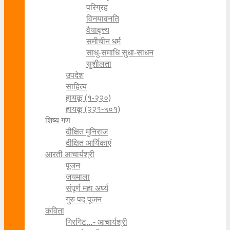
परिग्रह
विनयावनति
वैयावृत्त्य
समीचीन धर्म
साधु-समाधि सुधा-साधन
सुशीलता
उपदेश
साहित्य
हायकू (१‍-२२०)
हायकू (२२१-५०१)
शिष्य गण
दीक्षित मुनिराज
दीक्षित आर्यिकाएं
आरती आचार्यश्री
पूजन
जयमाला
संपूर्ण महा अर्घ्य
गुरु पद पूजन
कविता
गिरगिट…- आचार्यश्री