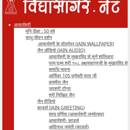
आचार्यश्री
मुनि दीक्षा : 50 वर्ष
साधु जीवन दर्शन
आचार्यश्री के वॉलपेपर (JAIN WALLPAPER)
जैन ऑडियो (JAIN AUDIO)
आचार्यश्री के मुखारविंद से सुनें शांतिधारा
परम पूज्य श्री १०८ अक्षयसागरजी के मुखारविंद से
समाधि भावना
आर्यिका 105 पूर्णमती माता जी
कश्मीरा जैन
जयश्री टोंग्या
श्री निखिल जैन
जैन वीडियो
कार्ड्स (JAIN GREETING)
शरद पूर्णिमा (आचार्यश्री जन्मोत्सव)
आचार्यश्री- कार्ड्स
आदिनाथ जयंती (कार्ड्स)