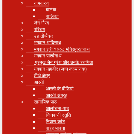
नामकरण
बालक
बालिका
जैन गौरव
परिचय
२४ तीर्थंकर
भगवान आदिनाथ
भगवान श्री १००८ मुनिसुव्रतनाथ
भगवान पार्श्वनाथ
प्रमुख जैन ग्रंथ और उनके रचयिता
भगवान महावीर (जन्म कल्याणक)
तीर्थ क्षेत्र
आरती
आरती के वीडियो
आरती संग्रह
सामायिक पाठ
आलोचना-पाठ
जिनवाणी स्तुति
निर्वाण कांड
बारह भावना