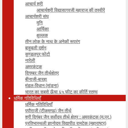
आचार्य श्री
आचार्यश्री विद्यासागरजी महाराज की तस्वीरें
आचार्यश्री संघ
मुनि
आर्यिका
क्षुल्लक
तीन लोक के नाथ के अनेकों रूपरंग
बाहुबली दर्शन
कुण्डलपुर फोटो
नारेली
अमरकंटक
दिगम्बर जैन तीर्थक्षेत्र
बीनाजी-बारहा
मंडल-विधान (मांडना)
भारत का सबसे ऊँचा ६५ फीट का कीर्ति स्तम्भ
धर्मिक गतिविधियाँ
धर्मिक गतिविधियाँ
पपौराजी (टीकमगढ़) जैन तीर्थ
श्री दिगंबर जैन सर्वोदय तीर्थ क्षेत्र : अमरकंटक (म.प्र.)
प्रतिभास्थली ज्ञानोदय विद्यापीठ रामटेक (महाराष्ट्र)