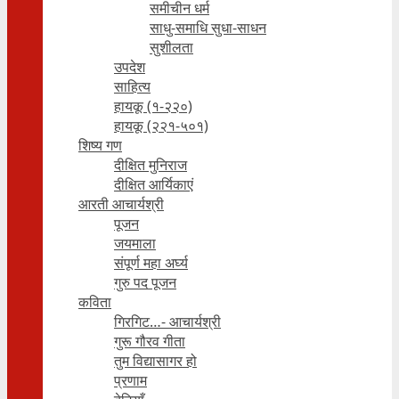
समीचीन धर्म
साधु-समाधि सुधा-साधन
सुशीलता
उपदेश
साहित्य
हायकू (१‍-२२०)
हायकू (२२१-५०१)
शिष्य गण
दीक्षित मुनिराज
दीक्षित आर्यिकाएं
आरती आचार्यश्री
पूजन
जयमाला
संपूर्ण महा अर्घ्य
गुरु पद पूजन
कविता
गिरगिट…- आचार्यश्री
गुरू गौरव गीता
तुम विद्यासागर हो
प्रणाम