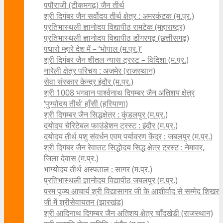
पपौराजी (टीकमगढ़) जैन तीर्थ
श्री दिगंबर जैन सर्वोदय तीर्थ क्षेत्र : अमरकंटक (म.प्र.)
प्रतिभास्थली ज्ञानोदय विद्यापीठ रामटेक (महाराष्ट्र)
प्रतिभास्थली ज्ञानोदय विद्यापीठ डोंगरगढ़ (छत्तीसगढ़)
पधारो म्हारे देश में – ‘भोपाल (म.प्र.)’
श्री दिगंबर जैन शीतल न्यास ट्रस्ट – विदिशा (म.प्र.)
नारेली क्षेत्र परिचय : अजमेर (राजस्थान)
सेवा संस्कार केन्द्र इंदौर (म.प्र.)
श्री 1008 भगवान पार्श्वनाथ दिगम्बर जैन अतिशय क्षे‍त्र
‘पुण्योदय तीर्थ’ हाँसी (हरियाणा)
श्री दिगम्बर जैन सिद्धक्षेत्र : कुंडलपुर (म.प्र.)
दयोदय चेरिटेबल फाउंडेशन ट्रस्ट : इंदौर (म.प्र.)
दयोदय तीर्थ पशु संवर्धन एवम्‌ पर्यावरण केंद्र : जबलपुर (म.प्र.)
श्री दिगंबर जैन रेवातट सिद्धोदय सिद्ध क्षेत्र ट्रस्ट : नेमावर,
जिला देवास (म.प्र.)
भाग्योदय तीर्थ अस्पताल : सागर (म.प्र.)
प्रतिभास्थली ज्ञानोदय विद्यापीठ जबलपुर (म.प्र.)
परम पूज्य आचार्य श्री विद्यासागर जी के आशीर्वाद से सम्मेद शिखर
जी में श्रीसेवायतन (झारखंड)
श्री आदिनाथ दिगम्बर जैन अतिशय क्षेत्र चाँदखेडी (राजस्थान)