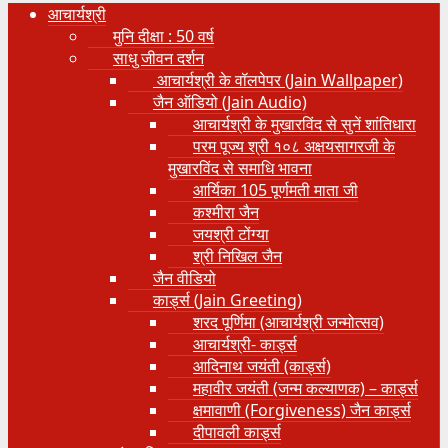
आचार्यश्री
मुनि दीक्षा : 50 वर्ष
साधु जीवन दर्शन
आचार्यश्री के वॉलपेपर (Jain Wallpaper)
जैन ऑडियो (Jain Audio)
आचार्यश्री के मुखारविंद से सुनें शांतिधारा
परम पूज्य श्री १०८ अक्षयसागरजी के
मुखारविंद से समाधि भावना
आर्यिका 105 पूर्णमती माता जी
कश्मीरा जैन
जयश्री टोंग्या
श्री निखिल जैन
जैन वीडियो
कार्ड्स (Jain Greeting)
शरद पूर्णिमा (आचार्यश्री जन्मोत्सव)
आचार्यश्री- कार्ड्स
आदिनाथ जयंती (कार्ड्स)
महावीर जयंती (जन्म कल्याणक) – कार्ड्स
क्षमावाणी (Forgiveness) जैन कार्ड्स
दीपावली कार्ड्स