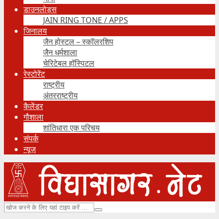
डाउनलोड्स
JAIN RING TONE / APPS
जिनालय
जैन होस्टल – स्कॉलरशिप
जैन धर्मशाला
चेरिटेबल हॉस्पिटल
रेस्टोरेंट
राष्ट्रीय
अंतरराष्ट्रीय
कैलेंडर
गौशाला
शांतिधारा एक परिचय
संपर्क
न्यूज़