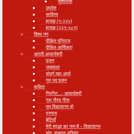
सुशीलता
उपदेश
साहित्य
हायकू (१‍-२२०)
हायकू (२२१-५०१)
शिष्य गण
दीक्षित मुनिराज
दीक्षित आर्यिकाएं
आरती आचार्यश्री
पूजन
जयमाला
संपूर्ण महा अर्घ्य
गुरु पद पूजन
कविता
गिरगिट…- आचार्यश्री
गुरू गौरव गीता
तुम विद्यासागर हो
प्रणाम
बेटियाँ
मेरी श्रद्धा का नाम है – विद्यासागर
संत, साक्षात् अरिहंत