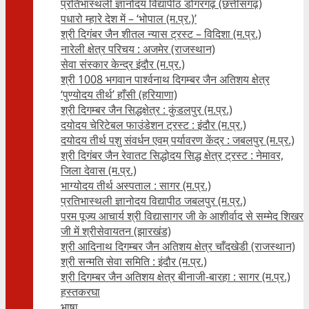
प्रतिभास्थली ज्ञानोदय विद्यापीठ डोंगरगढ़ (छत्तीसगढ़)
पधारो म्हारे देश में – ‘भोपाल (म.प्र.)’
श्री दिगंबर जैन शीतल न्यास ट्रस्ट – विदिशा (म.प्र.)
नारेली क्षेत्र परिचय : अजमेर (राजस्थान)
सेवा संस्कार केन्द्र इंदौर (म.प्र.)
श्री 1008 भगवान पार्श्वनाथ दिगम्बर जैन अतिशय क्षे‍त्र
‘पुण्योदय तीर्थ’ हाँसी (हरियाणा)
श्री दिगम्बर जैन सिद्धक्षेत्र : कुंडलपुर (म.प्र.)
दयोदय चेरिटेबल फाउंडेशन ट्रस्ट : इंदौर (म.प्र.)
दयोदय तीर्थ पशु संवर्धन एवम्‌ पर्यावरण केंद्र : जबलपुर (म.प्र.)
श्री दिगंबर जैन रेवातट सिद्धोदय सिद्ध क्षेत्र ट्रस्ट : नेमावर,
जिला देवास (म.प्र.)
भाग्योदय तीर्थ अस्पताल : सागर (म.प्र.)
प्रतिभास्थली ज्ञानोदय विद्यापीठ जबलपुर (म.प्र.)
परम पूज्य आचार्य श्री विद्यासागर जी के आशीर्वाद से सम्मेद शिखर
जी में श्रीसेवायतन (झारखंड)
श्री आदिनाथ दिगम्बर जैन अतिशय क्षेत्र चाँदखेडी (राजस्थान)
श्री सन्मति सेवा समिति : इंदौर (म.प्र.)
श्री दिगम्बर जैन अतिशय क्षेत्र बीनाजी-बारहा : सागर (म.प्र.)
हस्तकरघा
भाषा