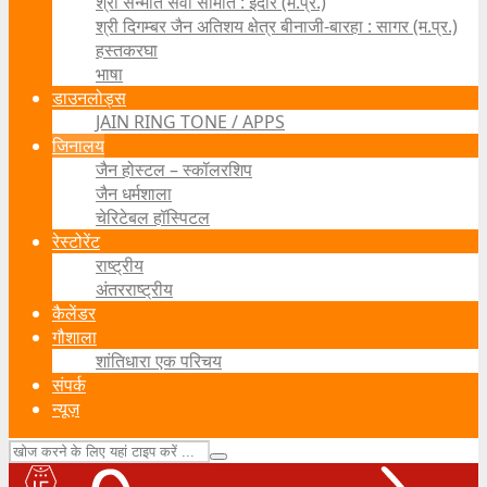
श्री सन्मति सेवा समिति : इंदौर (म.प्र.)
श्री दिगम्बर जैन अतिशय क्षेत्र बीनाजी-बारहा : सागर (म.प्र.)
हस्तकरघा
भाषा
डाउनलोड्स
JAIN RING TONE / APPS
जिनालय
जैन होस्टल – स्कॉलरशिप
जैन धर्मशाला
चेरिटेबल हॉस्पिटल
रेस्टोरेंट
राष्ट्रीय
अंतरराष्ट्रीय
कैलेंडर
गौशाला
शांतिधारा एक परिचय
संपर्क
न्यूज़