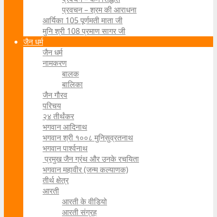
प्रवचन – श्रम की आराधना
आर्यिका 105 पूर्णमती माता जी
मुनि श्री 108 प्रमाण सागर जी
जैन धर्म
जैन धर्म
नामकरण
बालक
बालिका
जैन गौरव
परिचय
२४ तीर्थंकर
भगवान आदिनाथ
भगवान श्री १००८ मुनिसुव्रतनाथ
भगवान पार्श्वनाथ
प्रमुख जैन ग्रंथ और उनके रचयिता
भगवान महावीर (जन्म कल्याणक)
तीर्थ क्षेत्र
आरती
आरती के वीडियो
आरती संग्रह