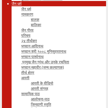
जैन धर्म
जैन धर्म
नामकरण
बालक
बालिका
जैन गौरव
परिचय
२४ तीर्थंकर
भगवान आदिनाथ
भगवान श्री १००८ मुनिसुव्रतनाथ
भगवान पार्श्वनाथ
प्रमुख जैन ग्रंथ और उनके रचयिता
भगवान महावीर (जन्म कल्याणक)
तीर्थ क्षेत्र
आरती
आरती के वीडियो
आरती संग्रह
सामायिक पाठ
आलोचना-पाठ
जिनवाणी स्तुति