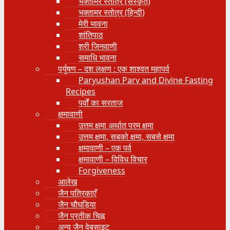
भक्तामर स्तोत्र (संस्कृत)
भक्तामर स्तोत्र (हिन्दी)
मेरी भावना
शांतिपाठ
श्री जिनवाणी
समाधि भावना
पर्युषण – दश लक्षण : एक शाश्वत महापर्व
Paryushan Parv and Divine Fasting
Recipes
पर्वों का सरताज
क्षमावाणी
उत्तम क्षमा अर्थात परम क्षमा
उत्तम क्षमा, सबको क्षमा, सबसे क्षमा
क्षमावाणी – एक पर्व
क्षमावाणी – विविध विचार
Forgiveness
आलेख
जैन पत्रिकाएँ
जैन चौघड़िया
जैन प्रतीक चिह्न
अन्य जैन वेबसाइट