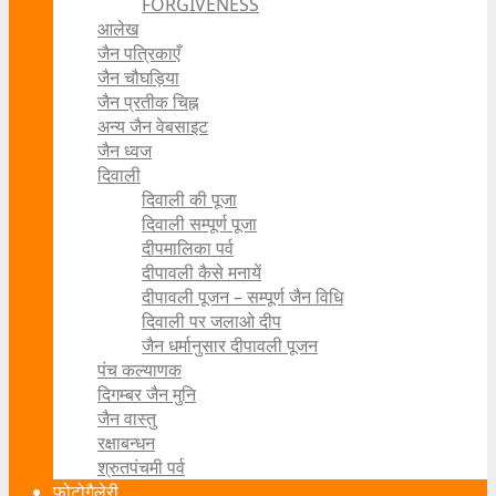
FORGIVENESS
आलेख
जैन पत्रिकाएँ
जैन चौघड़िया
जैन प्रतीक चिह्न
अन्य जैन वेबसाइट
जैन ध्वज
दिवाली
दिवाली की पूजा
दिवाली सम्पूर्ण पूजा
दीपमालिका पर्व
दीपावली कैसे मनायें
दीपावली पूजन – सम्पूर्ण जैन विधि
दिवाली पर जलाओ दीप
जैन धर्मानुसार दीपावली पूजन
पंच कल्याणक
दिगम्बर जैन मुनि
जैन वास्तु
रक्षाबन्धन
श्रुतपंचमी पर्व
फोटोगैलेरी