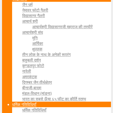
जैन धर्म
नेमावर फोटो गैलरी
विद्यासागर गैलरी
आचार्य श्री
आचार्यश्री विद्यासागरजी महाराज की तस्वीरें
आचार्यश्री संघ
मुनि
आर्यिका
क्षुल्लक
तीन लोक के नाथ के अनेकों रूपरंग
बाहुबली दर्शन
कुण्डलपुर फोटो
नारेली
अमरकंटक
दिगम्बर जैन तीर्थक्षेत्र
बीनाजी-बारहा
मंडल-विधान (मांडना)
भारत का सबसे ऊँचा ६५ फीट का कीर्ति स्तम्भ
धर्मिक गतिविधियाँ
धर्मिक गतिविधियाँ