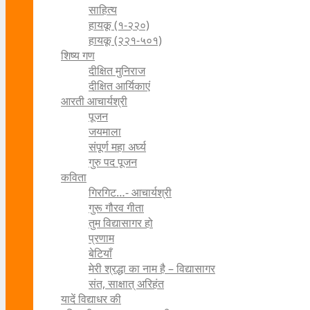
साहित्य
हायकू (१‍-२२०)
हायकू (२२१-५०१)
शिष्य गण
दीक्षित मुनिराज
दीक्षित आर्यिकाएं
आरती आचार्यश्री
पूजन
जयमाला
संपूर्ण महा अर्घ्य
गुरु पद पूजन
कविता
गिरगिट…- आचार्यश्री
गुरू गौरव गीता
तुम विद्यासागर हो
प्रणाम
बेटियाँ
मेरी श्रद्धा का नाम है – विद्यासागर
संत, साक्षात् अरिहंत
यादें विद्याधर की