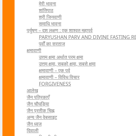
मेरी भावना
शांतिपाठ
श्री जिनवाणी
समाधि भावना
पर्युषण – दश लक्षण : एक शाश्वत महापर्व
PARYUSHAN PARV AND DIVINE FASTING R
पर्वों का सरताज
क्षमावाणी
उत्तम क्षमा अर्थात परम क्षमा
उत्तम क्षमा, सबको क्षमा, सबसे क्षमा
क्षमावाणी – एक पर्व
क्षमावाणी – विविध विचार
FORGIVENESS
आलेख
जैन पत्रिकाएँ
जैन चौघड़िया
जैन प्रतीक चिह्न
अन्य जैन वेबसाइट
जैन ध्वज
दिवाली