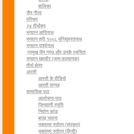
बालिका
जैन गौरव
परिचय
२४ तीर्थंकर
भगवान आदिनाथ
भगवान श्री १००८ मुनिसुव्रतनाथ
भगवान पार्श्वनाथ
प्रमुख जैन ग्रंथ और उनके रचयिता
भगवान महावीर (जन्म कल्याणक)
तीर्थ क्षेत्र
आरती
आरती के वीडियो
आरती संग्रह
सामायिक पाठ
आलोचना-पाठ
जिनवाणी स्तुति
निर्वाण कांड
बारह भावना
भक्तामर स्तोत्र (संस्कृत)
भक्तामर स्तोत्र (हिन्दी)