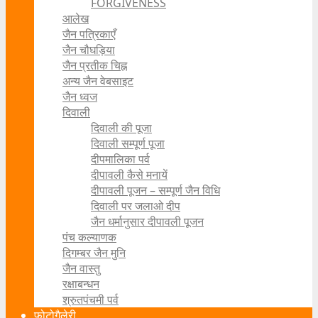
FORGIVENESS
आलेख
जैन पत्रिकाएँ
जैन चौघड़िया
जैन प्रतीक चिह्न
अन्य जैन वेबसाइट
जैन ध्वज
दिवाली
दिवाली की पूजा
दिवाली सम्पूर्ण पूजा
दीपमालिका पर्व
दीपावली कैसे मनायें
दीपावली पूजन – सम्पूर्ण जैन विधि
दिवाली पर जलाओ दीप
जैन धर्मानुसार दीपावली पूजन
पंच कल्याणक
दिगम्बर जैन मुनि
जैन वास्तु
रक्षाबन्धन
श्रुतपंचमी पर्व
फोटोगैलेरी