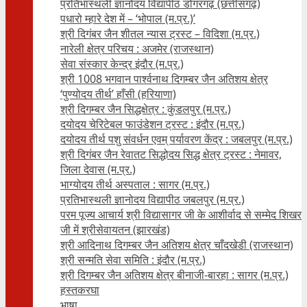
प्रतिभास्थली ज्ञानोदय विद्यापीठ डोंगरगढ़ (छत्तीसगढ़)
पधारो म्हारे देश में – ‘भोपाल (म.प्र.)’
श्री दिगंबर जैन शीतल न्यास ट्रस्ट – विदिशा (म.प्र.)
नारेली क्षेत्र परिचय : अजमेर (राजस्थान)
सेवा संस्कार केन्द्र इंदौर (म.प्र.)
श्री 1008 भगवान पार्श्वनाथ दिगम्बर जैन अतिशय क्षे‍त्र
‘पुण्योदय तीर्थ’ हाँसी (हरियाणा)
श्री दिगम्बर जैन सिद्धक्षेत्र : कुंडलपुर (म.प्र.)
दयोदय चेरिटेबल फाउंडेशन ट्रस्ट : इंदौर (म.प्र.)
दयोदय तीर्थ पशु संवर्धन एवम्‌ पर्यावरण केंद्र : जबलपुर (म.प्र.)
श्री दिगंबर जैन रेवातट सिद्धोदय सिद्ध क्षेत्र ट्रस्ट : नेमावर,
जिला देवास (म.प्र.)
भाग्योदय तीर्थ अस्पताल : सागर (म.प्र.)
प्रतिभास्थली ज्ञानोदय विद्यापीठ जबलपुर (म.प्र.)
परम पूज्य आचार्य श्री विद्यासागर जी के आशीर्वाद से सम्मेद शिखर
जी में श्रीसेवायतन (झारखंड)
श्री आदिनाथ दिगम्बर जैन अतिशय क्षेत्र चाँदखेडी (राजस्थान)
श्री सन्मति सेवा समिति : इंदौर (म.प्र.)
श्री दिगम्बर जैन अतिशय क्षेत्र बीनाजी-बारहा : सागर (म.प्र.)
हस्तकरघा
भाषा