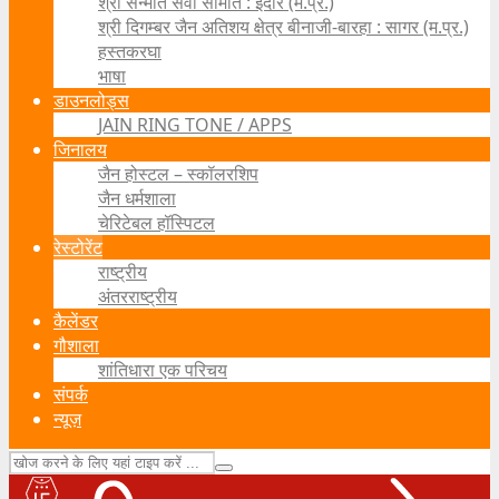
श्री सन्मति सेवा समिति : इंदौर (म.प्र.)
श्री दिगम्बर जैन अतिशय क्षेत्र बीनाजी-बारहा : सागर (म.प्र.)
हस्तकरघा
भाषा
डाउनलोड्स
JAIN RING TONE / APPS
जिनालय
जैन होस्टल – स्कॉलरशिप
जैन धर्मशाला
चेरिटेबल हॉस्पिटल
रेस्टोरेंट
राष्ट्रीय
अंतरराष्ट्रीय
कैलेंडर
गौशाला
शांतिधारा एक परिचय
संपर्क
न्यूज़