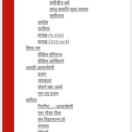
समीचीन धर्म
साधु-समाधि सुधा-साधन
सुशीलता
उपदेश
साहित्य
हायकू (१‍-२२०)
हायकू (२२१-५०१)
शिष्य गण
दीक्षित मुनिराज
दीक्षित आर्यिकाएं
आरती आचार्यश्री
पूजन
जयमाला
संपूर्ण महा अर्घ्य
गुरु पद पूजन
कविता
गिरगिट…- आचार्यश्री
गुरू गौरव गीता
तुम विद्यासागर हो
प्रणाम