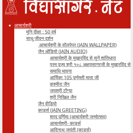
आचार्यश्री
मुनि दीक्षा : 50 वर्ष
साधु जीवन दर्शन
आचार्यश्री के वॉलपेपर (JAIN WALLPAPER)
जैन ऑडियो (JAIN AUDIO)
आचार्यश्री के मुखारविंद से सुनें शांतिधारा
परम पूज्य श्री १०८ अक्षयसागरजी के मुखारविंद से
समाधि भावना
आर्यिका 105 पूर्णमती माता जी
कश्मीरा जैन
जयश्री टोंग्या
श्री निखिल जैन
जैन वीडियो
कार्ड्स (JAIN GREETING)
शरद पूर्णिमा (आचार्यश्री जन्मोत्सव)
आचार्यश्री- कार्ड्स
आदिनाथ जयंती (कार्ड्स)