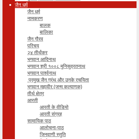
जैन धर्म
जैन धर्म
नामकरण
बालक
बालिका
जैन गौरव
परिचय
२४ तीर्थंकर
भगवान आदिनाथ
भगवान श्री १००८ मुनिसुव्रतनाथ
भगवान पार्श्वनाथ
प्रमुख जैन ग्रंथ और उनके रचयिता
भगवान महावीर (जन्म कल्याणक)
तीर्थ क्षेत्र
आरती
आरती के वीडियो
आरती संग्रह
सामायिक पाठ
आलोचना-पाठ
जिनवाणी स्तुति