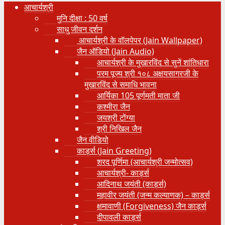
आचार्यश्री
मुनि दीक्षा : 50 वर्ष
साधु जीवन दर्शन
आचार्यश्री के वॉलपेपर (Jain Wallpaper)
जैन ऑडियो (Jain Audio)
आचार्यश्री के मुखारविंद से सुनें शांतिधारा
परम पूज्य श्री १०८ अक्षयसागरजी के
मुखारविंद से समाधि भावना
आर्यिका 105 पूर्णमती माता जी
कश्मीरा जैन
जयश्री टोंग्या
श्री निखिल जैन
जैन वीडियो
कार्ड्स (Jain Greeting)
शरद पूर्णिमा (आचार्यश्री जन्मोत्सव)
आचार्यश्री- कार्ड्स
आदिनाथ जयंती (कार्ड्स)
महावीर जयंती (जन्म कल्याणक) – कार्ड्स
क्षमावाणी (Forgiveness) जैन कार्ड्स
दीपावली कार्ड्स