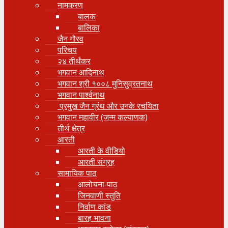
नामकरण
बालक
बालिका
जैन गौरव
परिचय
२४ तीर्थंकर
भगवान आदिनाथ
भगवान श्री १००८ मुनिसुव्रतनाथ
भगवान पार्श्वनाथ
प्रमुख जैन ग्रंथ और उनके रचयिता
भगवान महावीर (जन्म कल्याणक)
तीर्थ क्षेत्र
आरती
आरती के वीडियो
आरती संग्रह
सामायिक पाठ
आलोचना-पाठ
जिनवाणी स्तुति
निर्वाण कांड
बारह भावना