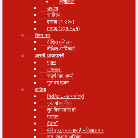
सुशीलता
उपदेश
साहित्य
हायकू (१‍-२२०)
हायकू (२२१-५०१)
शिष्य गण
दीक्षित मुनिराज
दीक्षित आर्यिकाएं
आरती आचार्यश्री
पूजन
जयमाला
संपूर्ण महा अर्घ्य
गुरु पद पूजन
कविता
गिरगिट…- आचार्यश्री
गुरू गौरव गीता
तुम विद्यासागर हो
प्रणाम
बेटियाँ
मेरी श्रद्धा का नाम है – विद्यासागर
संत, साक्षात् अरिहंत