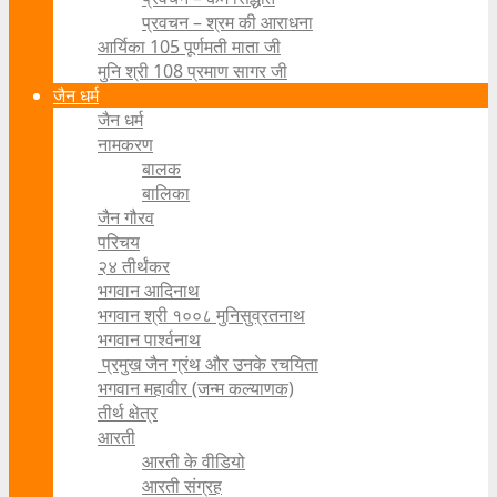
प्रवचन – श्रम की आराधना
आर्यिका 105 पूर्णमती माता जी
मुनि श्री 108 प्रमाण सागर जी
जैन धर्म
जैन धर्म
नामकरण
बालक
बालिका
जैन गौरव
परिचय
२४ तीर्थंकर
भगवान आदिनाथ
भगवान श्री १००८ मुनिसुव्रतनाथ
भगवान पार्श्वनाथ
प्रमुख जैन ग्रंथ और उनके रचयिता
भगवान महावीर (जन्म कल्याणक)
तीर्थ क्षेत्र
आरती
आरती के वीडियो
आरती संग्रह