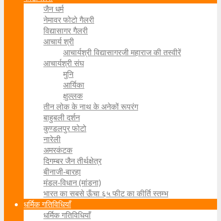
जैन धर्म
नेमावर फोटो गैलरी
विद्यासागर गैलरी
आचार्य श्री
आचार्यश्री विद्यासागरजी महाराज की तस्वीरें
आचार्यश्री संघ
मुनि
आर्यिका
क्षुल्लक
तीन लोक के नाथ के अनेकों रूपरंग
बाहुबली दर्शन
कुण्डलपुर फोटो
नारेली
अमरकंटक
दिगम्बर जैन तीर्थक्षेत्र
बीनाजी-बारहा
मंडल-विधान (मांडना)
भारत का सबसे ऊँचा ६५ फीट का कीर्ति स्तम्भ
धर्मिक गतिविधियाँ
धर्मिक गतिविधियाँ