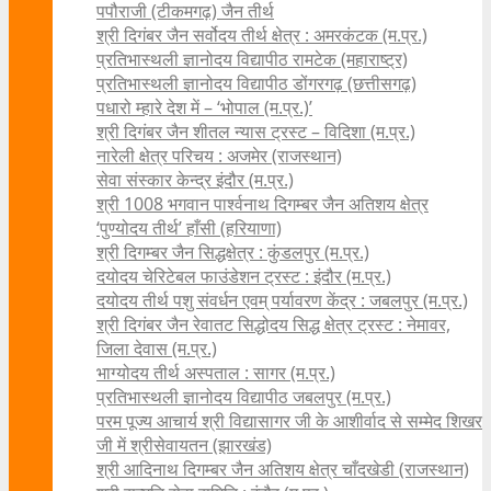
पपौराजी (टीकमगढ़) जैन तीर्थ
श्री दिगंबर जैन सर्वोदय तीर्थ क्षेत्र : अमरकंटक (म.प्र.)
प्रतिभास्थली ज्ञानोदय विद्यापीठ रामटेक (महाराष्ट्र)
प्रतिभास्थली ज्ञानोदय विद्यापीठ डोंगरगढ़ (छत्तीसगढ़)
पधारो म्हारे देश में – ‘भोपाल (म.प्र.)’
श्री दिगंबर जैन शीतल न्यास ट्रस्ट – विदिशा (म.प्र.)
नारेली क्षेत्र परिचय : अजमेर (राजस्थान)
सेवा संस्कार केन्द्र इंदौर (म.प्र.)
श्री 1008 भगवान पार्श्वनाथ दिगम्बर जैन अतिशय क्षे‍त्र
‘पुण्योदय तीर्थ’ हाँसी (हरियाणा)
श्री दिगम्बर जैन सिद्धक्षेत्र : कुंडलपुर (म.प्र.)
दयोदय चेरिटेबल फाउंडेशन ट्रस्ट : इंदौर (म.प्र.)
दयोदय तीर्थ पशु संवर्धन एवम्‌ पर्यावरण केंद्र : जबलपुर (म.प्र.)
श्री दिगंबर जैन रेवातट सिद्धोदय सिद्ध क्षेत्र ट्रस्ट : नेमावर,
जिला देवास (म.प्र.)
भाग्योदय तीर्थ अस्पताल : सागर (म.प्र.)
प्रतिभास्थली ज्ञानोदय विद्यापीठ जबलपुर (म.प्र.)
परम पूज्य आचार्य श्री विद्यासागर जी के आशीर्वाद से सम्मेद शिखर
जी में श्रीसेवायतन (झारखंड)
श्री आदिनाथ दिगम्बर जैन अतिशय क्षेत्र चाँदखेडी (राजस्थान)