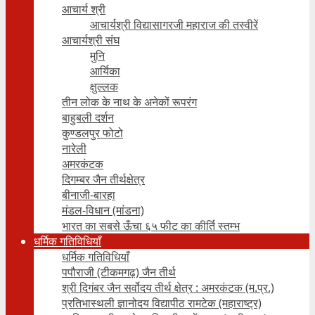
आचार्य श्री
आचार्यश्री विद्यासागरजी महाराज की तस्वीरें
आचार्यश्री संघ
मुनि
आर्यिका
क्षुल्लक
तीन लोक के नाथ के अनेकों रूपरंग
बाहुबली दर्शन
कुण्डलपुर फोटो
नारेली
अमरकंटक
दिगम्बर जैन तीर्थक्षेत्र
बीनाजी-बारहा
मंडल-विधान (मांडना)
भारत का सबसे ऊँचा ६५ फीट का कीर्ति स्तम्भ
धर्मिक गतिविधियाँ
धर्मिक गतिविधियाँ
पपौराजी (टीकमगढ़) जैन तीर्थ
श्री दिगंबर जैन सर्वोदय तीर्थ क्षेत्र : अमरकंटक (म.प्र.)
प्रतिभास्थली ज्ञानोदय विद्यापीठ रामटेक (महाराष्ट्र)