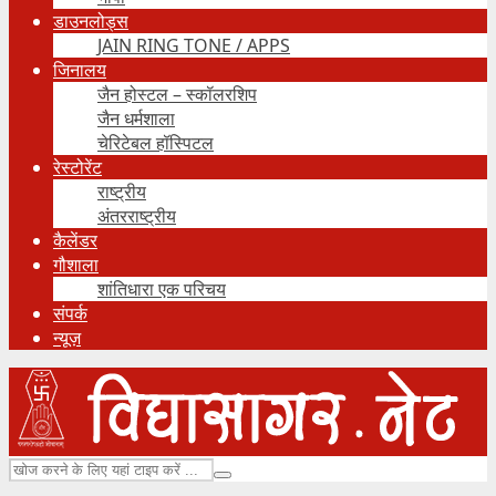
डाउनलोड्स
JAIN RING TONE / APPS
जिनालय
जैन होस्टल – स्कॉलरशिप
जैन धर्मशाला
चेरिटेबल हॉस्पिटल
रेस्टोरेंट
राष्ट्रीय
अंतरराष्ट्रीय
कैलेंडर
गौशाला
शांतिधारा एक परिचय
संपर्क
न्यूज़