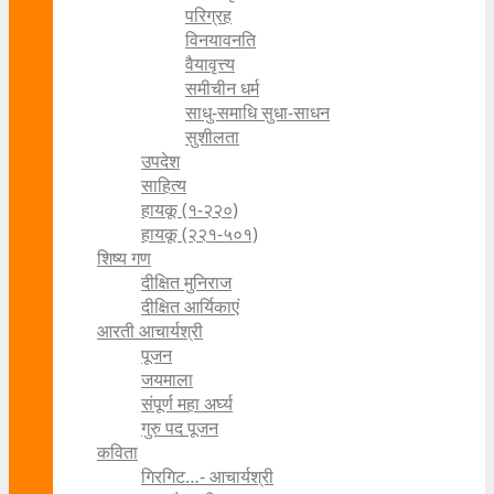
परिग्रह
विनयावनति
वैयावृत्त्य
समीचीन धर्म
साधु-समाधि सुधा-साधन
सुशीलता
उपदेश
साहित्य
हायकू (१‍-२२०)
हायकू (२२१-५०१)
शिष्य गण
दीक्षित मुनिराज
दीक्षित आर्यिकाएं
आरती आचार्यश्री
पूजन
जयमाला
संपूर्ण महा अर्घ्य
गुरु पद पूजन
कविता
गिरगिट…- आचार्यश्री