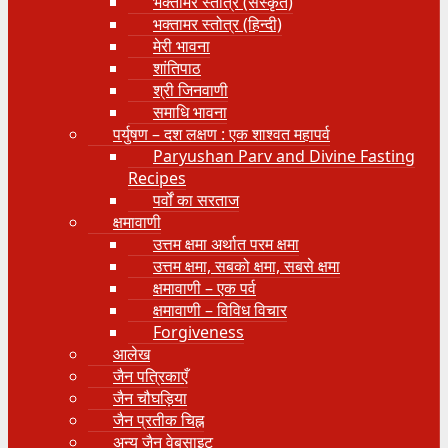
भक्तामर स्तोत्र (संस्कृत)
भक्तामर स्तोत्र (हिन्दी)
मेरी भावना
शांतिपाठ
श्री जिनवाणी
समाधि भावना
पर्युषण – दश लक्षण : एक शाश्वत महापर्व
Paryushan Parv and Divine Fasting
Recipes
पर्वों का सरताज
क्षमावाणी
उत्तम क्षमा अर्थात परम क्षमा
उत्तम क्षमा, सबको क्षमा, सबसे क्षमा
क्षमावाणी – एक पर्व
क्षमावाणी – विविध विचार
Forgiveness
आलेख
जैन पत्रिकाएँ
जैन चौघड़िया
जैन प्रतीक चिह्न
अन्य जैन वेबसाइट