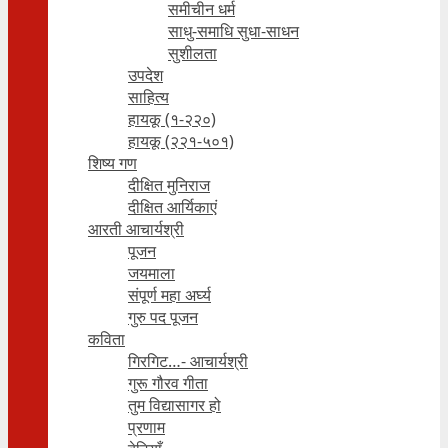
समीचीन धर्म
साधु-समाधि सुधा-साधन
सुशीलता
उपदेश
साहित्य
हायकू (१‍-२२०)
हायकू (२२१-५०१)
शिष्य गण
दीक्षित मुनिराज
दीक्षित आर्यिकाएं
आरती आचार्यश्री
पूजन
जयमाला
संपूर्ण महा अर्घ्य
गुरु पद पूजन
कविता
गिरगिट…- आचार्यश्री
गुरू गौरव गीता
तुम विद्यासागर हो
प्रणाम