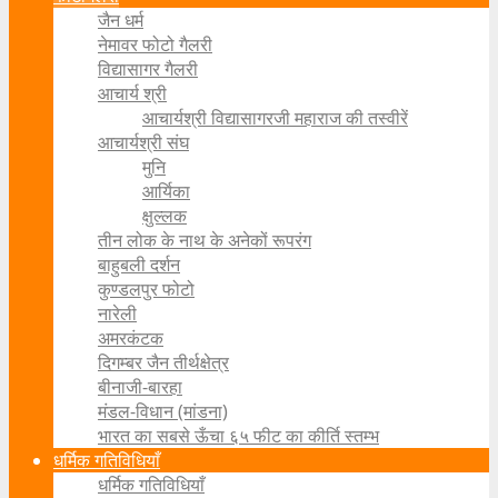
जैन धर्म
नेमावर फोटो गैलरी
विद्यासागर गैलरी
आचार्य श्री
आचार्यश्री विद्यासागरजी महाराज की तस्वीरें
आचार्यश्री संघ
मुनि
आर्यिका
क्षुल्लक
तीन लोक के नाथ के अनेकों रूपरंग
बाहुबली दर्शन
कुण्डलपुर फोटो
नारेली
अमरकंटक
दिगम्बर जैन तीर्थक्षेत्र
बीनाजी-बारहा
मंडल-विधान (मांडना)
भारत का सबसे ऊँचा ६५ फीट का कीर्ति स्तम्भ
धर्मिक गतिविधियाँ
धर्मिक गतिविधियाँ