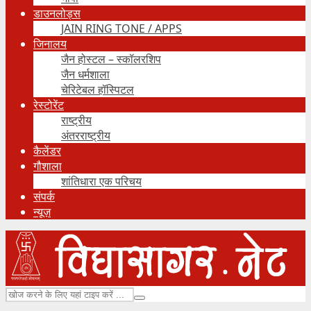
डाउनलोड्स
JAIN RING TONE / APPS
जिनालय
जैन होस्टल – स्कॉलरशिप
जैन धर्मशाला
चेरिटेबल हॉस्पिटल
रेस्टोरेंट
राष्ट्रीय
अंतरराष्ट्रीय
कैलेंडर
गौशाला
शांतिधारा एक परिचय
संपर्क
न्यूज़