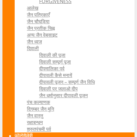
FORGIVENESS
आलेख
जैन पत्रिकाएँ
जैन चौघड़िया
जैन प्रतीक चिह्न
अन्य जैन वेबसाइट
जैन ध्वज
दिवाली
दिवाली की पूजा
दिवाली सम्पूर्ण पूजा
दीपमालिका पर्व
दीपावली कैसे मनायें
दीपावली पूजन – सम्पूर्ण जैन विधि
दिवाली पर जलाओ दीप
जैन धर्मानुसार दीपावली पूजन
पंच कल्याणक
दिगम्बर जैन मुनि
जैन वास्तु
रक्षाबन्धन
श्रुतपंचमी पर्व
फोटोगैलेरी