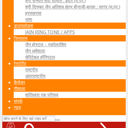
श्री सन्मति सेवा समिति : इंदौर (म.प्र.)
श्री दिगम्बर जैन अतिशय क्षेत्र बीनाजी-बारहा : सागर (म.प्र.)
हस्तकरघा
भाषा
डाउनलोड्स
JAIN RING TONE / APPS
जिनालय
जैन होस्टल – स्कॉलरशिप
जैन धर्मशाला
चेरिटेबल हॉस्पिटल
रेस्टोरेंट
राष्ट्रीय
अंतरराष्ट्रीय
कैलेंडर
गौशाला
शांतिधारा एक परिचय
संपर्क
न्यूज़