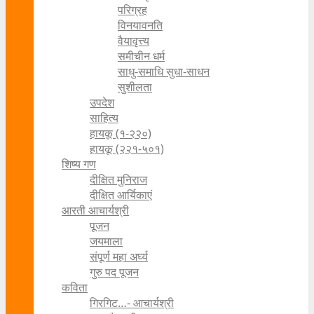
परिग्रह
विनयावनति
वैयावृत्त्य
समीचीन धर्म
साधु-समाधि सुधा-साधन
सुशीलता
उपदेश
साहित्य
हायकू (१‍-२२०)
हायकू (२२१-५०१)
शिष्य गण
दीक्षित मुनिराज
दीक्षित आर्यिकाएं
आरती आचार्यश्री
पूजन
जयमाला
संपूर्ण महा अर्घ्य
गुरु पद पूजन
कविता
गिरगिट…- आचार्यश्री