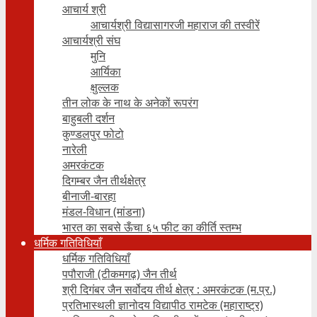
आचार्य श्री
आचार्यश्री विद्यासागरजी महाराज की तस्वीरें
आचार्यश्री संघ
मुनि
आर्यिका
क्षुल्लक
तीन लोक के नाथ के अनेकों रूपरंग
बाहुबली दर्शन
कुण्डलपुर फोटो
नारेली
अमरकंटक
दिगम्बर जैन तीर्थक्षेत्र
बीनाजी-बारहा
मंडल-विधान (मांडना)
भारत का सबसे ऊँचा ६५ फीट का कीर्ति स्तम्भ
धर्मिक गतिविधियाँ
धर्मिक गतिविधियाँ
पपौराजी (टीकमगढ़) जैन तीर्थ
श्री दिगंबर जैन सर्वोदय तीर्थ क्षेत्र : अमरकंटक (म.प्र.)
प्रतिभास्थली ज्ञानोदय विद्यापीठ रामटेक (महाराष्ट्र)