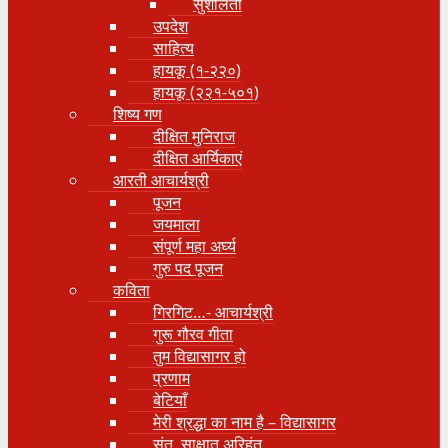
सुशीलता
उपदेश
साहित्य
हायकू (१‍-२२०)
हायकू (२२१-५०१)
शिष्य गण
दीक्षित मुनिराज
दीक्षित आर्यिकाएं
आरती आचार्यश्री
पूजन
जयमाला
संपूर्ण महा अर्घ्य
गुरु पद पूजन
कविता
गिरगिट…- आचार्यश्री
गुरू गौरव गीता
तुम विद्यासागर हो
प्रणाम
बेटियाँ
मेरी श्रद्धा का नाम है – विद्यासागर
संत, साक्षात् अरिहंत