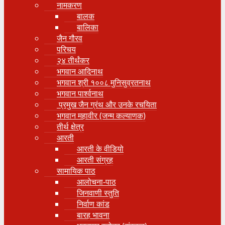
नामकरण
बालक
बालिका
जैन गौरव
परिचय
२४ तीर्थंकर
भगवान आदिनाथ
भगवान श्री १००८ मुनिसुव्रतनाथ
भगवान पार्श्वनाथ
प्रमुख जैन ग्रंथ और उनके रचयिता
भगवान महावीर (जन्म कल्याणक)
तीर्थ क्षेत्र
आरती
आरती के वीडियो
आरती संग्रह
सामायिक पाठ
आलोचना-पाठ
जिनवाणी स्तुति
निर्वाण कांड
बारह भावना