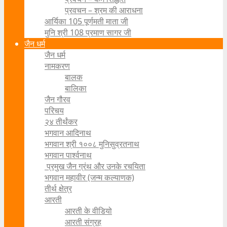
प्रवचन – श्रम की आराधना
आर्यिका 105 पूर्णमती माता जी
मुनि श्री 108 प्रमाण सागर जी
जैन धर्म
जैन धर्म
नामकरण
बालक
बालिका
जैन गौरव
परिचय
२४ तीर्थंकर
भगवान आदिनाथ
भगवान श्री १००८ मुनिसुव्रतनाथ
भगवान पार्श्वनाथ
प्रमुख जैन ग्रंथ और उनके रचयिता
भगवान महावीर (जन्म कल्याणक)
तीर्थ क्षेत्र
आरती
आरती के वीडियो
आरती संग्रह