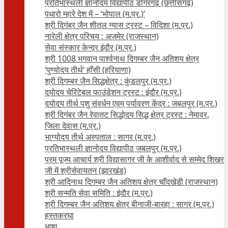
प्रतिभास्थली ज्ञानोदय विद्यापीठ डोंगरगढ़ (छत्तीसगढ़)
पधारो म्हारे देश में – ‘भोपाल (म.प्र.)’
श्री दिगंबर जैन शीतल न्यास ट्रस्ट – विदिशा (म.प्र.)
नारेली क्षेत्र परिचय : अजमेर (राजस्थान)
सेवा संस्कार केन्द्र इंदौर (म.प्र.)
श्री 1008 भगवान पार्श्वनाथ दिगम्बर जैन अतिशय क्षे‍त्र
‘पुण्योदय तीर्थ’ हाँसी (हरियाणा)
श्री दिगम्बर जैन सिद्धक्षेत्र : कुंडलपुर (म.प्र.)
दयोदय चेरिटेबल फाउंडेशन ट्रस्ट : इंदौर (म.प्र.)
दयोदय तीर्थ पशु संवर्धन एवम्‌ पर्यावरण केंद्र : जबलपुर (म.प्र.)
श्री दिगंबर जैन रेवातट सिद्धोदय सिद्ध क्षेत्र ट्रस्ट : नेमावर,
जिला देवास (म.प्र.)
भाग्योदय तीर्थ अस्पताल : सागर (म.प्र.)
प्रतिभास्थली ज्ञानोदय विद्यापीठ जबलपुर (म.प्र.)
परम पूज्य आचार्य श्री विद्यासागर जी के आशीर्वाद से सम्मेद शिखर
जी में श्रीसेवायतन (झारखंड)
श्री आदिनाथ दिगम्बर जैन अतिशय क्षेत्र चाँदखेडी (राजस्थान)
श्री सन्मति सेवा समिति : इंदौर (म.प्र.)
श्री दिगम्बर जैन अतिशय क्षेत्र बीनाजी-बारहा : सागर (म.प्र.)
हस्तकरघा
भाषा