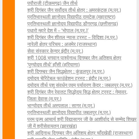
पपौराजी (टीकमगढ़) जैन तीर्थ
श्री दिगंबर जैन सर्वोदय तीर्थ क्षेत्र : अमरकंटक (म.प्र.)
प्रतिभास्थली ज्ञानोदय विद्यापीठ रामटेक (महाराष्ट्र)
प्रतिभास्थली ज्ञानोदय विद्यापीठ डोंगरगढ़ (छत्तीसगढ़)
पधारो म्हारे देश में – ‘भोपाल (म.प्र.)’
श्री दिगंबर जैन शीतल न्यास ट्रस्ट – विदिशा (म.प्र.)
नारेली क्षेत्र परिचय : अजमेर (राजस्थान)
सेवा संस्कार केन्द्र इंदौर (म.प्र.)
श्री 1008 भगवान पार्श्वनाथ दिगम्बर जैन अतिशय क्षे‍त्र
‘पुण्योदय तीर्थ’ हाँसी (हरियाणा)
श्री दिगम्बर जैन सिद्धक्षेत्र : कुंडलपुर (म.प्र.)
दयोदय चेरिटेबल फाउंडेशन ट्रस्ट : इंदौर (म.प्र.)
दयोदय तीर्थ पशु संवर्धन एवम्‌ पर्यावरण केंद्र : जबलपुर (म.प्र.)
श्री दिगंबर जैन रेवातट सिद्धोदय सिद्ध क्षेत्र ट्रस्ट : नेमावर,
जिला देवास (म.प्र.)
भाग्योदय तीर्थ अस्पताल : सागर (म.प्र.)
प्रतिभास्थली ज्ञानोदय विद्यापीठ जबलपुर (म.प्र.)
परम पूज्य आचार्य श्री विद्यासागर जी के आशीर्वाद से सम्मेद शिखर
जी में श्रीसेवायतन (झारखंड)
श्री आदिनाथ दिगम्बर जैन अतिशय क्षेत्र चाँदखेडी (राजस्थान)