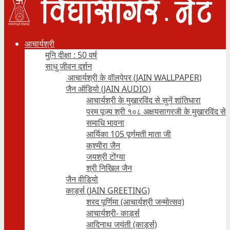
आचार्यश्री
मुनि दीक्षा : 50 वर्ष
साधु जीवन दर्शन
आचार्यश्री के वॉलपेपर (JAIN WALLPAPER)
जैन ऑडियो (JAIN AUDIO)
आचार्यश्री के मुखारविंद से सुनें शांतिधारा
परम पूज्य श्री १०८ अक्षयसागरजी के मुखारविंद से
समाधि भावना
आर्यिका 105 पूर्णमती माता जी
कश्मीरा जैन
जयश्री टोंग्या
श्री निखिल जैन
जैन वीडियो
कार्ड्स (JAIN GREETING)
शरद पूर्णिमा (आचार्यश्री जन्मोत्सव)
आचार्यश्री- कार्ड्स
आदिनाथ जयंती (कार्ड्स)