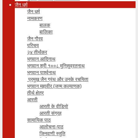
जैन धर्म
जैन धर्म
नामकरण
बालक
बालिका
जैन गौरव
परिचय
२४ तीर्थंकर
भगवान आदिनाथ
भगवान श्री १००८ मुनिसुव्रतनाथ
भगवान पार्श्वनाथ
प्रमुख जैन ग्रंथ और उनके रचयिता
भगवान महावीर (जन्म कल्याणक)
तीर्थ क्षेत्र
आरती
आरती के वीडियो
आरती संग्रह
सामायिक पाठ
आलोचना-पाठ
जिनवाणी स्तुति