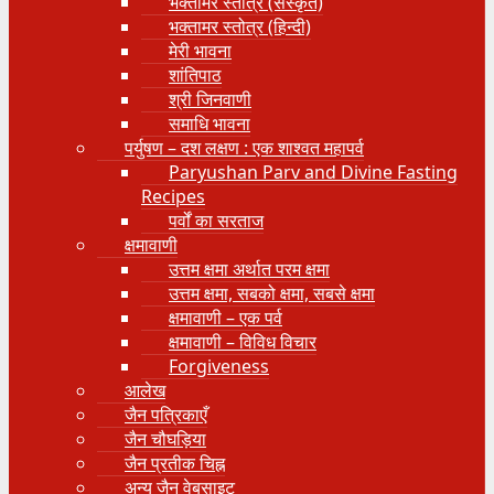
भक्तामर स्तोत्र (संस्कृत)
भक्तामर स्तोत्र (हिन्दी)
मेरी भावना
शांतिपाठ
श्री जिनवाणी
समाधि भावना
पर्युषण – दश लक्षण : एक शाश्वत महापर्व
Paryushan Parv and Divine Fasting
Recipes
पर्वों का सरताज
क्षमावाणी
उत्तम क्षमा अर्थात परम क्षमा
उत्तम क्षमा, सबको क्षमा, सबसे क्षमा
क्षमावाणी – एक पर्व
क्षमावाणी – विविध विचार
Forgiveness
आलेख
जैन पत्रिकाएँ
जैन चौघड़िया
जैन प्रतीक चिह्न
अन्य जैन वेबसाइट