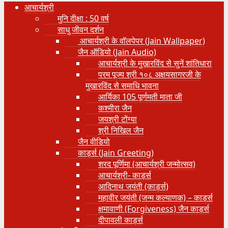
आचार्यश्री
मुनि दीक्षा : 50 वर्ष
साधु जीवन दर्शन
आचार्यश्री के वॉलपेपर (Jain Wallpaper)
जैन ऑडियो (Jain Audio)
आचार्यश्री के मुखारविंद से सुनें शांतिधारा
परम पूज्य श्री १०८ अक्षयसागरजी के
मुखारविंद से समाधि भावना
आर्यिका 105 पूर्णमती माता जी
कश्मीरा जैन
जयश्री टोंग्या
श्री निखिल जैन
जैन वीडियो
कार्ड्स (Jain Greeting)
शरद पूर्णिमा (आचार्यश्री जन्मोत्सव)
आचार्यश्री- कार्ड्स
आदिनाथ जयंती (कार्ड्स)
महावीर जयंती (जन्म कल्याणक) – कार्ड्स
क्षमावाणी (Forgiveness) जैन कार्ड्स
दीपावली कार्ड्स