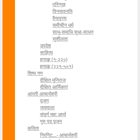
परिग्रह
विनयावनति
वैयावृत्त्य
समीचीन धर्म
साधु-समाधि सुधा-साधन
सुशीलता
उपदेश
साहित्य
हायकू (१‍-२२०)
हायकू (२२१-५०१)
शिष्य गण
दीक्षित मुनिराज
दीक्षित आर्यिकाएं
आरती आचार्यश्री
पूजन
जयमाला
संपूर्ण महा अर्घ्य
गुरु पद पूजन
कविता
गिरगिट…- आचार्यश्री