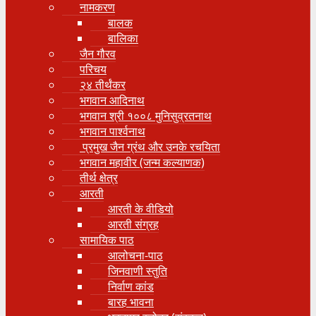
नामकरण
बालक
बालिका
जैन गौरव
परिचय
२४ तीर्थंकर
भगवान आदिनाथ
भगवान श्री १००८ मुनिसुव्रतनाथ
भगवान पार्श्वनाथ
प्रमुख जैन ग्रंथ और उनके रचयिता
भगवान महावीर (जन्म कल्याणक)
तीर्थ क्षेत्र
आरती
आरती के वीडियो
आरती संग्रह
सामायिक पाठ
आलोचना-पाठ
जिनवाणी स्तुति
निर्वाण कांड
बारह भावना