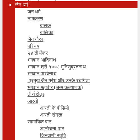
जैन धर्म
जैन धर्म
नामकरण
बालक
बालिका
जैन गौरव
परिचय
२४ तीर्थंकर
भगवान आदिनाथ
भगवान श्री १००८ मुनिसुव्रतनाथ
भगवान पार्श्वनाथ
प्रमुख जैन ग्रंथ और उनके रचयिता
भगवान महावीर (जन्म कल्याणक)
तीर्थ क्षेत्र
आरती
आरती के वीडियो
आरती संग्रह
सामायिक पाठ
आलोचना-पाठ
जिनवाणी स्तुति