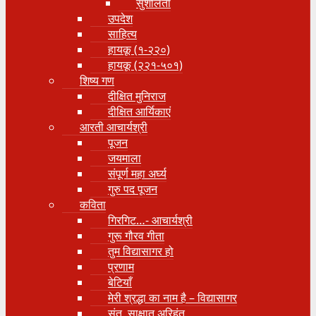
सुशीलता
उपदेश
साहित्य
हायकू (१‍-२२०)
हायकू (२२१-५०१)
शिष्य गण
दीक्षित मुनिराज
दीक्षित आर्यिकाएं
आरती आचार्यश्री
पूजन
जयमाला
संपूर्ण महा अर्घ्य
गुरु पद पूजन
कविता
गिरगिट…- आचार्यश्री
गुरू गौरव गीता
तुम विद्यासागर हो
प्रणाम
बेटियाँ
मेरी श्रद्धा का नाम है – विद्यासागर
संत, साक्षात् अरिहंत