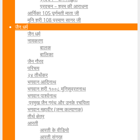
प्रवचन – श्रम की आराधना
आर्यिका 105 पूर्णमती माता जी
मुनि श्री 108 प्रमाण सागर जी
जैन धर्म
जैन धर्म
नामकरण
बालक
बालिका
जैन गौरव
परिचय
२४ तीर्थंकर
भगवान आदिनाथ
भगवान श्री १००८ मुनिसुव्रतनाथ
भगवान पार्श्वनाथ
प्रमुख जैन ग्रंथ और उनके रचयिता
भगवान महावीर (जन्म कल्याणक)
तीर्थ क्षेत्र
आरती
आरती के वीडियो
आरती संग्रह