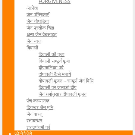
FORGIVENESS
आलेख
जैन पत्रिकाएँ
जैन चौघड़िया
जैन प्रतीक चिह्न
अन्य जैन वेबसाइट
जैन ध्वज
दिवाली
दिवाली की पूजा
दिवाली सम्पूर्ण पूजा
दीपमालिका पर्व
दीपावली कैसे मनायें
दीपावली पूजन – सम्पूर्ण जैन विधि
दिवाली पर जलाओ दीप
जैन धर्मानुसार दीपावली पूजन
पंच कल्याणक
दिगम्बर जैन मुनि
जैन वास्तु
रक्षाबन्धन
श्रुतपंचमी पर्व
फोटोगैलेरी