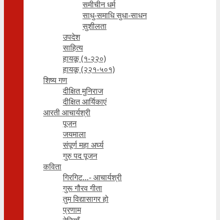
समीचीन धर्म
साधु-समाधि सुधा-साधन
सुशीलता
उपदेश
साहित्य
हायकू (१‍-२२०)
हायकू (२२१-५०१)
शिष्य गण
दीक्षित मुनिराज
दीक्षित आर्यिकाएं
आरती आचार्यश्री
पूजन
जयमाला
संपूर्ण महा अर्घ्य
गुरु पद पूजन
कविता
गिरगिट…- आचार्यश्री
गुरू गौरव गीता
तुम विद्यासागर हो
प्रणाम