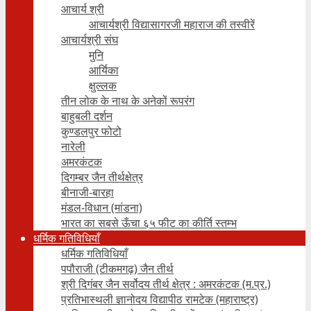
आचार्य श्री
आचार्यश्री विद्यासागरजी महाराज की तस्वीरें
आचार्यश्री संघ
मुनि
आर्यिका
क्षुल्लक
तीन लोक के नाथ के अनेकों रूपरंग
बाहुबली दर्शन
कुण्डलपुर फोटो
नारेली
अमरकंटक
दिगम्बर जैन तीर्थक्षेत्र
बीनाजी-बारहा
मंडल-विधान (मांडना)
भारत का सबसे ऊँचा ६५ फीट का कीर्ति स्तम्भ
धर्मिक गतिविधियाँ
धर्मिक गतिविधियाँ
पपौराजी (टीकमगढ़) जैन तीर्थ
श्री दिगंबर जैन सर्वोदय तीर्थ क्षेत्र : अमरकंटक (म.प्र.)
प्रतिभास्थली ज्ञानोदय विद्यापीठ रामटेक (महाराष्ट्र)