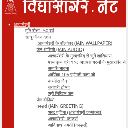
आचार्यश्री
मुनि दीक्षा : 50 वर्ष
साधु जीवन दर्शन
आचार्यश्री के वॉलपेपर (JAIN WALLPAPER)
जैन ऑडियो (JAIN AUDIO)
आचार्यश्री के मुखारविंद से सुनें शांतिधारा
परम पूज्य श्री १०८ अक्षयसागरजी के मुखारविंद से
समाधि भावना
आर्यिका 105 पूर्णमती माता जी
कश्मीरा जैन
जयश्री टोंग्या
श्री निखिल जैन
जैन वीडियो
कार्ड्स (JAIN GREETING)
शरद पूर्णिमा (आचार्यश्री जन्मोत्सव)
आचार्यश्री- कार्ड्स
आदिनाथ जयंती (कार्ड्स)