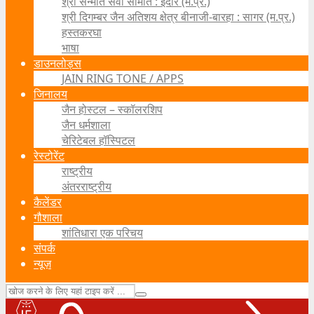
श्री सन्मति सेवा समिति : इंदौर (म.प्र.)
श्री दिगम्बर जैन अतिशय क्षेत्र बीनाजी-बारहा : सागर (म.प्र.)
हस्तकरघा
भाषा
डाउनलोड्स
JAIN RING TONE / APPS
जिनालय
जैन होस्टल – स्कॉलरशिप
जैन धर्मशाला
चेरिटेबल हॉस्पिटल
रेस्टोरेंट
राष्ट्रीय
अंतरराष्ट्रीय
कैलेंडर
गौशाला
शांतिधारा एक परिचय
संपर्क
न्यूज़