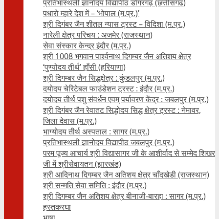
प्रतिभास्थली ज्ञानोदय विद्यापीठ डोंगरगढ़ (छत्तीसगढ़)
पधारो म्हारे देश में – ‘भोपाल (म.प्र.)’
श्री दिगंबर जैन शीतल न्यास ट्रस्ट – विदिशा (म.प्र.)
नारेली क्षेत्र परिचय : अजमेर (राजस्थान)
सेवा संस्कार केन्द्र इंदौर (म.प्र.)
श्री 1008 भगवान पार्श्वनाथ दिगम्बर जैन अतिशय क्षे‍त्र
‘पुण्योदय तीर्थ’ हाँसी (हरियाणा)
श्री दिगम्बर जैन सिद्धक्षेत्र : कुंडलपुर (म.प्र.)
दयोदय चेरिटेबल फाउंडेशन ट्रस्ट : इंदौर (म.प्र.)
दयोदय तीर्थ पशु संवर्धन एवम्‌ पर्यावरण केंद्र : जबलपुर (म.प्र.)
श्री दिगंबर जैन रेवातट सिद्धोदय सिद्ध क्षेत्र ट्रस्ट : नेमावर,
जिला देवास (म.प्र.)
भाग्योदय तीर्थ अस्पताल : सागर (म.प्र.)
प्रतिभास्थली ज्ञानोदय विद्यापीठ जबलपुर (म.प्र.)
परम पूज्य आचार्य श्री विद्यासागर जी के आशीर्वाद से सम्मेद शिखर
जी में श्रीसेवायतन (झारखंड)
श्री आदिनाथ दिगम्बर जैन अतिशय क्षेत्र चाँदखेडी (राजस्थान)
श्री सन्मति सेवा समिति : इंदौर (म.प्र.)
श्री दिगम्बर जैन अतिशय क्षेत्र बीनाजी-बारहा : सागर (म.प्र.)
हस्तकरघा
भाषा