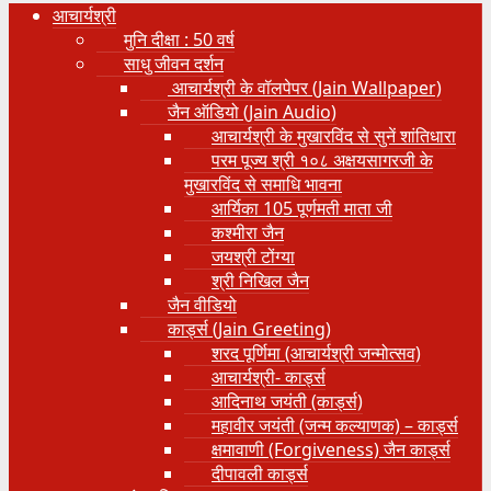
आचार्यश्री
मुनि दीक्षा : 50 वर्ष
साधु जीवन दर्शन
आचार्यश्री के वॉलपेपर (Jain Wallpaper)
जैन ऑडियो (Jain Audio)
आचार्यश्री के मुखारविंद से सुनें शांतिधारा
परम पूज्य श्री १०८ अक्षयसागरजी के
मुखारविंद से समाधि भावना
आर्यिका 105 पूर्णमती माता जी
कश्मीरा जैन
जयश्री टोंग्या
श्री निखिल जैन
जैन वीडियो
कार्ड्स (Jain Greeting)
शरद पूर्णिमा (आचार्यश्री जन्मोत्सव)
आचार्यश्री- कार्ड्स
आदिनाथ जयंती (कार्ड्स)
महावीर जयंती (जन्म कल्याणक) – कार्ड्स
क्षमावाणी (Forgiveness) जैन कार्ड्स
दीपावली कार्ड्स