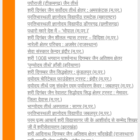
पपौराजी (टीकमगढ़) जैन तीर्थ
श्री दिगंबर जैन सर्वोदय तीर्थ क्षेत्र : अमरकंटक (म.प्र.)
प्रतिभास्थली ज्ञानोदय विद्यापीठ रामटेक (महाराष्ट्र)
प्रतिभास्थली ज्ञानोदय विद्यापीठ डोंगरगढ़ (छत्तीसगढ़)
पधारो म्हारे देश में – ‘भोपाल (म.प्र.)’
श्री दिगंबर जैन शीतल न्यास ट्रस्ट – विदिशा (म.प्र.)
नारेली क्षेत्र परिचय : अजमेर (राजस्थान)
सेवा संस्कार केन्द्र इंदौर (म.प्र.)
श्री 1008 भगवान पार्श्वनाथ दिगम्बर जैन अतिशय क्षे‍त्र
‘पुण्योदय तीर्थ’ हाँसी (हरियाणा)
श्री दिगम्बर जैन सिद्धक्षेत्र : कुंडलपुर (म.प्र.)
दयोदय चेरिटेबल फाउंडेशन ट्रस्ट : इंदौर (म.प्र.)
दयोदय तीर्थ पशु संवर्धन एवम्‌ पर्यावरण केंद्र : जबलपुर (म.प्र.)
श्री दिगंबर जैन रेवातट सिद्धोदय सिद्ध क्षेत्र ट्रस्ट : नेमावर,
जिला देवास (म.प्र.)
भाग्योदय तीर्थ अस्पताल : सागर (म.प्र.)
प्रतिभास्थली ज्ञानोदय विद्यापीठ जबलपुर (म.प्र.)
परम पूज्य आचार्य श्री विद्यासागर जी के आशीर्वाद से सम्मेद शिखर
जी में श्रीसेवायतन (झारखंड)
श्री आदिनाथ दिगम्बर जैन अतिशय क्षेत्र चाँदखेडी (राजस्थान)