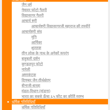
जैन धर्म
नेमावर फोटो गैलरी
विद्यासागर गैलरी
आचार्य श्री
आचार्यश्री विद्यासागरजी महाराज की तस्वीरें
आचार्यश्री संघ
मुनि
आर्यिका
क्षुल्लक
तीन लोक के नाथ के अनेकों रूपरंग
बाहुबली दर्शन
कुण्डलपुर फोटो
नारेली
अमरकंटक
दिगम्बर जैन तीर्थक्षेत्र
बीनाजी-बारहा
मंडल-विधान (मांडना)
भारत का सबसे ऊँचा ६५ फीट का कीर्ति स्तम्भ
धर्मिक गतिविधियाँ
धर्मिक गतिविधियाँ