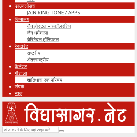
डाउनलोड्स
JAIN RING TONE / APPS
जिनालय
जैन होस्टल – स्कॉलरशिप
जैन धर्मशाला
चेरिटेबल हॉस्पिटल
रेस्टोरेंट
राष्ट्रीय
अंतरराष्ट्रीय
कैलेंडर
गौशाला
शांतिधारा एक परिचय
संपर्क
न्यूज़