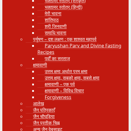
भक्तामर स्तोत्र (संस्कृत)
भक्तामर स्तोत्र (हिन्दी)
मेरी भावना
शांतिपाठ
श्री जिनवाणी
समाधि भावना
पर्युषण – दश लक्षण : एक शाश्वत महापर्व
Paryushan Parv and Divine Fasting
Recipes
पर्वों का सरताज
क्षमावाणी
उत्तम क्षमा अर्थात परम क्षमा
उत्तम क्षमा, सबको क्षमा, सबसे क्षमा
क्षमावाणी – एक पर्व
क्षमावाणी – विविध विचार
Forgiveness
आलेख
जैन पत्रिकाएँ
जैन चौघड़िया
जैन प्रतीक चिह्न
अन्य जैन वेबसाइट