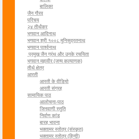
बालिका
जैन गौरव
परिचय
२४ तीर्थंकर
भगवान आदिनाथ
भगवान श्री १००८ मुनिसुव्रतनाथ
भगवान पार्श्वनाथ
प्रमुख जैन ग्रंथ और उनके रचयिता
भगवान महावीर (जन्म कल्याणक)
तीर्थ क्षेत्र
आरती
आरती के वीडियो
आरती संग्रह
सामायिक पाठ
आलोचना-पाठ
जिनवाणी स्तुति
निर्वाण कांड
बारह भावना
भक्तामर स्तोत्र (संस्कृत)
भक्तामर स्तोत्र (हिन्दी)