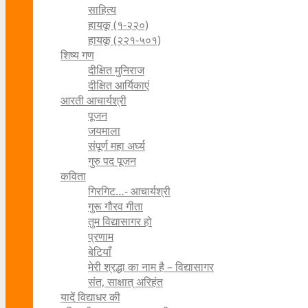
साहित्य
हायकू (१‍-२२०)
हायकू (२२१-५०१)
शिष्य गण
दीक्षित मुनिराज
दीक्षित आर्यिकाएं
आरती आचार्यश्री
पूजन
जयमाला
संपूर्ण महा अर्घ्य
गुरु पद पूजन
कविता
गिरगिट…- आचार्यश्री
गुरू गौरव गीता
तुम विद्यासागर हो
प्रणाम
बेटियाँ
मेरी श्रद्धा का नाम है – विद्यासागर
संत, साक्षात् अरिहंत
यादें विद्याधर की