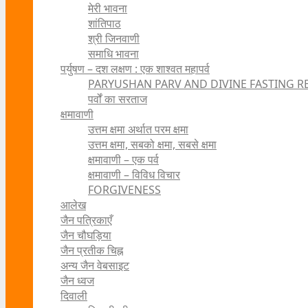
मेरी भावना
शांतिपाठ
श्री जिनवाणी
समाधि भावना
पर्युषण – दश लक्षण : एक शाश्वत महापर्व
PARYUSHAN PARV AND DIVINE FASTING R
पर्वों का सरताज
क्षमावाणी
उत्तम क्षमा अर्थात परम क्षमा
उत्तम क्षमा, सबको क्षमा, सबसे क्षमा
क्षमावाणी – एक पर्व
क्षमावाणी – विविध विचार
FORGIVENESS
आलेख
जैन पत्रिकाएँ
जैन चौघड़िया
जैन प्रतीक चिह्न
अन्य जैन वेबसाइट
जैन ध्वज
दिवाली