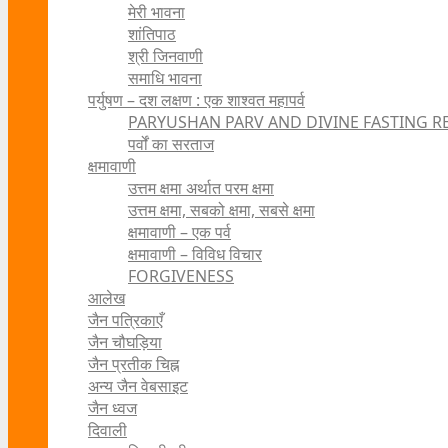
मेरी भावना
शांतिपाठ
श्री जिनवाणी
समाधि भावना
पर्युषण – दश लक्षण : एक शाश्वत महापर्व
PARYUSHAN PARV AND DIVINE FASTING R
पर्वों का सरताज
क्षमावाणी
उत्तम क्षमा अर्थात परम क्षमा
उत्तम क्षमा, सबको क्षमा, सबसे क्षमा
क्षमावाणी – एक पर्व
क्षमावाणी – विविध विचार
FORGIVENESS
आलेख
जैन पत्रिकाएँ
जैन चौघड़िया
जैन प्रतीक चिह्न
अन्य जैन वेबसाइट
जैन ध्वज
दिवाली