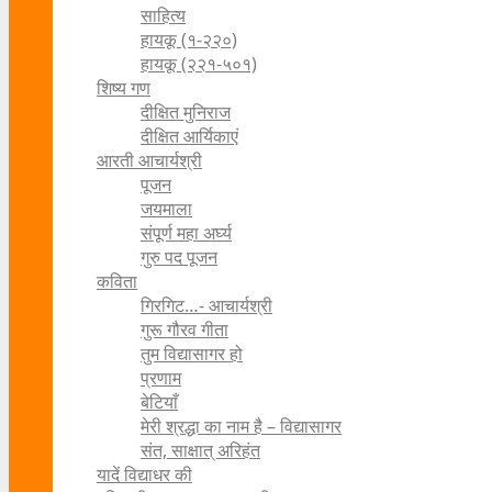
साहित्य
हायकू (१‍-२२०)
हायकू (२२१-५०१)
शिष्य गण
दीक्षित मुनिराज
दीक्षित आर्यिकाएं
आरती आचार्यश्री
पूजन
जयमाला
संपूर्ण महा अर्घ्य
गुरु पद पूजन
कविता
गिरगिट…- आचार्यश्री
गुरू गौरव गीता
तुम विद्यासागर हो
प्रणाम
बेटियाँ
मेरी श्रद्धा का नाम है – विद्यासागर
संत, साक्षात् अरिहंत
यादें विद्याधर की