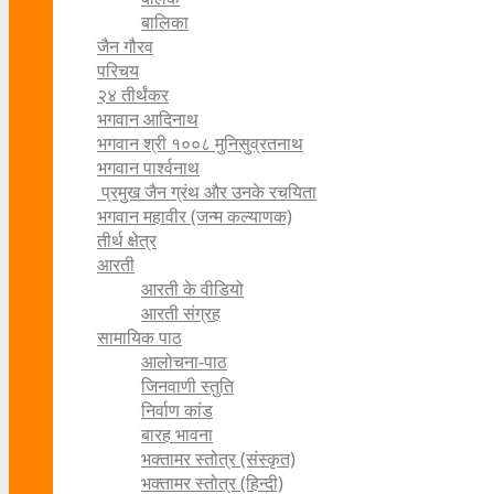
बालिका
जैन गौरव
परिचय
२४ तीर्थंकर
भगवान आदिनाथ
भगवान श्री १००८ मुनिसुव्रतनाथ
भगवान पार्श्वनाथ
प्रमुख जैन ग्रंथ और उनके रचयिता
भगवान महावीर (जन्म कल्याणक)
तीर्थ क्षेत्र
आरती
आरती के वीडियो
आरती संग्रह
सामायिक पाठ
आलोचना-पाठ
जिनवाणी स्तुति
निर्वाण कांड
बारह भावना
भक्तामर स्तोत्र (संस्कृत)
भक्तामर स्तोत्र (हिन्दी)