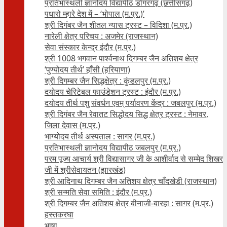
प्रतिभास्थली ज्ञानोदय विद्यापीठ डोंगरगढ़ (छत्तीसगढ़)
पधारो म्हारे देश में – ‘भोपाल (म.प्र.)’
श्री दिगंबर जैन शीतल न्यास ट्रस्ट – विदिशा (म.प्र.)
नारेली क्षेत्र परिचय : अजमेर (राजस्थान)
सेवा संस्कार केन्द्र इंदौर (म.प्र.)
श्री 1008 भगवान पार्श्वनाथ दिगम्बर जैन अतिशय क्षे‍त्र
‘पुण्योदय तीर्थ’ हाँसी (हरियाणा)
श्री दिगम्बर जैन सिद्धक्षेत्र : कुंडलपुर (म.प्र.)
दयोदय चेरिटेबल फाउंडेशन ट्रस्ट : इंदौर (म.प्र.)
दयोदय तीर्थ पशु संवर्धन एवम्‌ पर्यावरण केंद्र : जबलपुर (म.प्र.)
श्री दिगंबर जैन रेवातट सिद्धोदय सिद्ध क्षेत्र ट्रस्ट : नेमावर,
जिला देवास (म.प्र.)
भाग्योदय तीर्थ अस्पताल : सागर (म.प्र.)
प्रतिभास्थली ज्ञानोदय विद्यापीठ जबलपुर (म.प्र.)
परम पूज्य आचार्य श्री विद्यासागर जी के आशीर्वाद से सम्मेद शिखर
जी में श्रीसेवायतन (झारखंड)
श्री आदिनाथ दिगम्बर जैन अतिशय क्षेत्र चाँदखेडी (राजस्थान)
श्री सन्मति सेवा समिति : इंदौर (म.प्र.)
श्री दिगम्बर जैन अतिशय क्षेत्र बीनाजी-बारहा : सागर (म.प्र.)
हस्तकरघा
भाषा