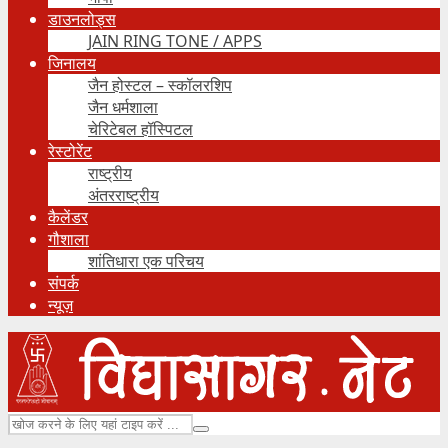
डाउनलोड्स
JAIN RING TONE / APPS
जिनालय
जैन होस्टल – स्कॉलरशिप
जैन धर्मशाला
चेरिटेबल हॉस्पिटल
रेस्टोरेंट
राष्ट्रीय
अंतरराष्ट्रीय
कैलेंडर
गौशाला
शांतिधारा एक परिचय
संपर्क
न्यूज़