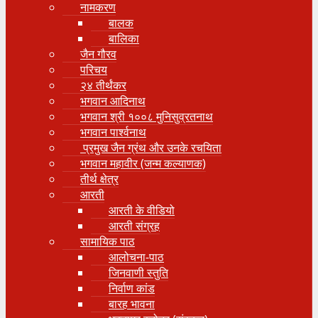
नामकरण
बालक
बालिका
जैन गौरव
परिचय
२४ तीर्थंकर
भगवान आदिनाथ
भगवान श्री १००८ मुनिसुव्रतनाथ
भगवान पार्श्वनाथ
प्रमुख जैन ग्रंथ और उनके रचयिता
भगवान महावीर (जन्म कल्याणक)
तीर्थ क्षेत्र
आरती
आरती के वीडियो
आरती संग्रह
सामायिक पाठ
आलोचना-पाठ
जिनवाणी स्तुति
निर्वाण कांड
बारह भावना