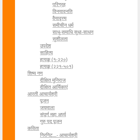
परिग्रह
विनयावनति
वैयावृत्त्य
समीचीन धर्म
साधु-समाधि सुधा-साधन
सुशीलता
उपदेश
साहित्य
हायकू (१‍-२२०)
हायकू (२२१-५०१)
शिष्य गण
दीक्षित मुनिराज
दीक्षित आर्यिकाएं
आरती आचार्यश्री
पूजन
जयमाला
संपूर्ण महा अर्घ्य
गुरु पद पूजन
कविता
गिरगिट…- आचार्यश्री