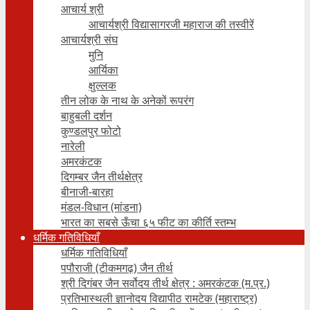
आचार्य श्री
आचार्यश्री विद्यासागरजी महाराज की तस्वीरें
आचार्यश्री संघ
मुनि
आर्यिका
क्षुल्लक
तीन लोक के नाथ के अनेकों रूपरंग
बाहुबली दर्शन
कुण्डलपुर फोटो
नारेली
अमरकंटक
दिगम्बर जैन तीर्थक्षेत्र
बीनाजी-बारहा
मंडल-विधान (मांडना)
भारत का सबसे ऊँचा ६५ फीट का कीर्ति स्तम्भ
धर्मिक गतिविधियाँ
धर्मिक गतिविधियाँ
पपौराजी (टीकमगढ़) जैन तीर्थ
श्री दिगंबर जैन सर्वोदय तीर्थ क्षेत्र : अमरकंटक (म.प्र.)
प्रतिभास्थली ज्ञानोदय विद्यापीठ रामटेक (महाराष्ट्र)