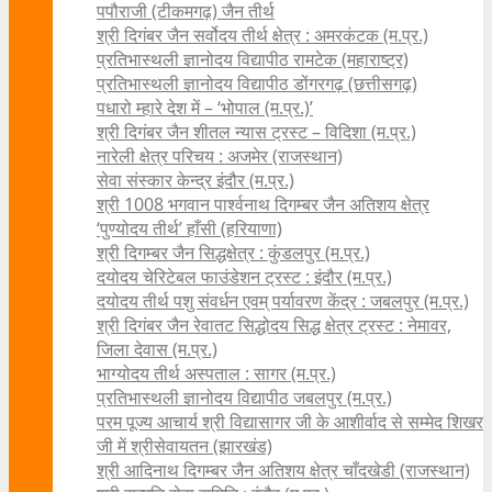
पपौराजी (टीकमगढ़) जैन तीर्थ
श्री दिगंबर जैन सर्वोदय तीर्थ क्षेत्र : अमरकंटक (म.प्र.)
प्रतिभास्थली ज्ञानोदय विद्यापीठ रामटेक (महाराष्ट्र)
प्रतिभास्थली ज्ञानोदय विद्यापीठ डोंगरगढ़ (छत्तीसगढ़)
पधारो म्हारे देश में – ‘भोपाल (म.प्र.)’
श्री दिगंबर जैन शीतल न्यास ट्रस्ट – विदिशा (म.प्र.)
नारेली क्षेत्र परिचय : अजमेर (राजस्थान)
सेवा संस्कार केन्द्र इंदौर (म.प्र.)
श्री 1008 भगवान पार्श्वनाथ दिगम्बर जैन अतिशय क्षे‍त्र
‘पुण्योदय तीर्थ’ हाँसी (हरियाणा)
श्री दिगम्बर जैन सिद्धक्षेत्र : कुंडलपुर (म.प्र.)
दयोदय चेरिटेबल फाउंडेशन ट्रस्ट : इंदौर (म.प्र.)
दयोदय तीर्थ पशु संवर्धन एवम्‌ पर्यावरण केंद्र : जबलपुर (म.प्र.)
श्री दिगंबर जैन रेवातट सिद्धोदय सिद्ध क्षेत्र ट्रस्ट : नेमावर,
जिला देवास (म.प्र.)
भाग्योदय तीर्थ अस्पताल : सागर (म.प्र.)
प्रतिभास्थली ज्ञानोदय विद्यापीठ जबलपुर (म.प्र.)
परम पूज्य आचार्य श्री विद्यासागर जी के आशीर्वाद से सम्मेद शिखर
जी में श्रीसेवायतन (झारखंड)
श्री आदिनाथ दिगम्बर जैन अतिशय क्षेत्र चाँदखेडी (राजस्थान)