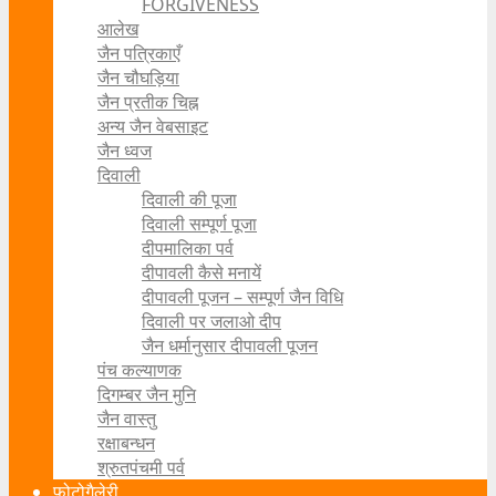
FORGIVENESS
आलेख
जैन पत्रिकाएँ
जैन चौघड़िया
जैन प्रतीक चिह्न
अन्य जैन वेबसाइट
जैन ध्वज
दिवाली
दिवाली की पूजा
दिवाली सम्पूर्ण पूजा
दीपमालिका पर्व
दीपावली कैसे मनायें
दीपावली पूजन – सम्पूर्ण जैन विधि
दिवाली पर जलाओ दीप
जैन धर्मानुसार दीपावली पूजन
पंच कल्याणक
दिगम्बर जैन मुनि
जैन वास्तु
रक्षाबन्धन
श्रुतपंचमी पर्व
फोटोगैलेरी