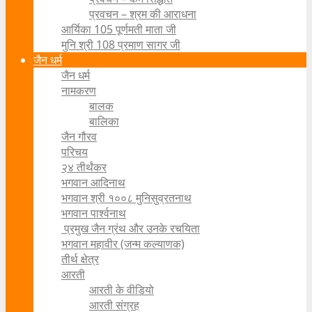
प्रवचन – श्रम की आराधना
आर्यिका 105 पूर्णमती माता जी
मुनि श्री 108 प्रमाण सागर जी
जैन धर्म
जैन धर्म
नामकरण
बालक
बालिका
जैन गौरव
परिचय
२४ तीर्थंकर
भगवान आदिनाथ
भगवान श्री १००८ मुनिसुव्रतनाथ
भगवान पार्श्वनाथ
प्रमुख जैन ग्रंथ और उनके रचयिता
भगवान महावीर (जन्म कल्याणक)
तीर्थ क्षेत्र
आरती
आरती के वीडियो
आरती संग्रह