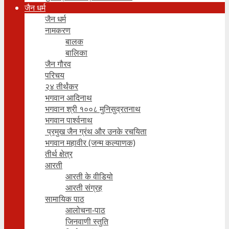
जैन धर्म
जैन धर्म
नामकरण
बालक
बालिका
जैन गौरव
परिचय
२४ तीर्थंकर
भगवान आदिनाथ
भगवान श्री १००८ मुनिसुव्रतनाथ
भगवान पार्श्वनाथ
प्रमुख जैन ग्रंथ और उनके रचयिता
भगवान महावीर (जन्म कल्याणक)
तीर्थ क्षेत्र
आरती
आरती के वीडियो
आरती संग्रह
सामायिक पाठ
आलोचना-पाठ
जिनवाणी स्तुति