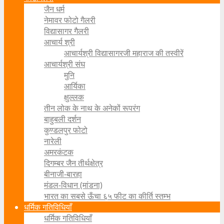
जैन धर्म
नेमावर फोटो गैलरी
विद्यासागर गैलरी
आचार्य श्री
आचार्यश्री विद्यासागरजी महाराज की तस्वीरें
आचार्यश्री संघ
मुनि
आर्यिका
क्षुल्लक
तीन लोक के नाथ के अनेकों रूपरंग
बाहुबली दर्शन
कुण्डलपुर फोटो
नारेली
अमरकंटक
दिगम्बर जैन तीर्थक्षेत्र
बीनाजी-बारहा
मंडल-विधान (मांडना)
भारत का सबसे ऊँचा ६५ फीट का कीर्ति स्तम्भ
धर्मिक गतिविधियाँ
धर्मिक गतिविधियाँ