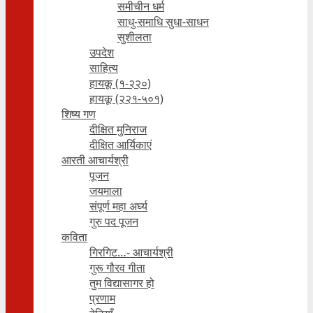
समीचीन धर्म
साधु-समाधि सुधा-साधन
सुशीलता
उपदेश
साहित्य
हायकू (१‍-२२०)
हायकू (२२१-५०१)
शिष्य गण
दीक्षित मुनिराज
दीक्षित आर्यिकाएं
आरती आचार्यश्री
पूजन
जयमाला
संपूर्ण महा अर्घ्य
गुरु पद पूजन
कविता
गिरगिट…- आचार्यश्री
गुरू गौरव गीता
तुम विद्यासागर हो
प्रणाम