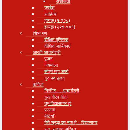
सुशीलता
उपदेश
साहित्य
हायकू (१‍-२२०)
हायकू (२२१-५०१)
शिष्य गण
दीक्षित मुनिराज
दीक्षित आर्यिकाएं
आरती आचार्यश्री
पूजन
जयमाला
संपूर्ण महा अर्घ्य
गुरु पद पूजन
कविता
गिरगिट…- आचार्यश्री
गुरू गौरव गीता
तुम विद्यासागर हो
प्रणाम
बेटियाँ
मेरी श्रद्धा का नाम है – विद्यासागर
संत, साक्षात् अरिहंत