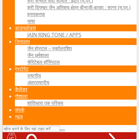
श्री सन्मति सेवा समिति : इंदौर (म.प्र.)
श्री दिगम्बर जैन अतिशय क्षेत्र बीनाजी-बारहा : सागर (म.प्र.)
हस्तकरघा
भाषा
डाउनलोड्स
JAIN RING TONE / APPS
जिनालय
जैन होस्टल – स्कॉलरशिप
जैन धर्मशाला
चेरिटेबल हॉस्पिटल
रेस्टोरेंट
राष्ट्रीय
अंतरराष्ट्रीय
कैलेंडर
गौशाला
शांतिधारा एक परिचय
संपर्क
न्यूज़