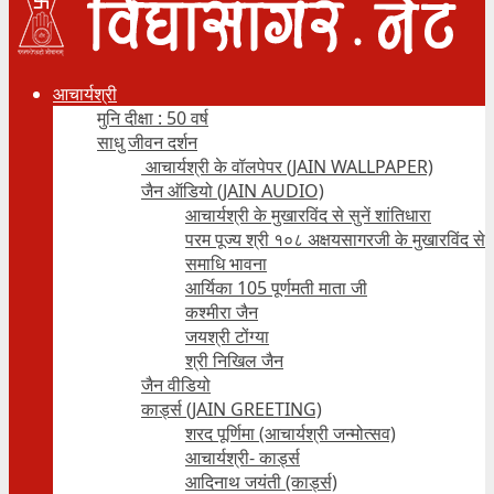
आचार्यश्री
मुनि दीक्षा : 50 वर्ष
साधु जीवन दर्शन
आचार्यश्री के वॉलपेपर (JAIN WALLPAPER)
जैन ऑडियो (JAIN AUDIO)
आचार्यश्री के मुखारविंद से सुनें शांतिधारा
परम पूज्य श्री १०८ अक्षयसागरजी के मुखारविंद से
समाधि भावना
आर्यिका 105 पूर्णमती माता जी
कश्मीरा जैन
जयश्री टोंग्या
श्री निखिल जैन
जैन वीडियो
कार्ड्स (JAIN GREETING)
शरद पूर्णिमा (आचार्यश्री जन्मोत्सव)
आचार्यश्री- कार्ड्स
आदिनाथ जयंती (कार्ड्स)