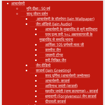
आचार्यश्री
मुनि दीक्षा : 50 वर्ष
साधु जीवन दर्शन
आचार्यश्री के वॉलपेपर (Jain Wallpaper)
जैन ऑडियो (Jain Audio)
आचार्यश्री के मुखारविंद से सुनें शांतिधारा
परम पूज्य श्री १०८ अक्षयसागरजी के
मुखारविंद से समाधि भावना
आर्यिका 105 पूर्णमती माता जी
कश्मीरा जैन
जयश्री टोंग्या
श्री निखिल जैन
जैन वीडियो
कार्ड्स (Jain Greeting)
शरद पूर्णिमा (आचार्यश्री जन्मोत्सव)
आचार्यश्री- कार्ड्स
आदिनाथ जयंती (कार्ड्स)
महावीर जयंती (जन्म कल्याणक) – कार्ड्स
क्षमावाणी (Forgiveness) जैन कार्ड्स
दीपावली कार्ड्स