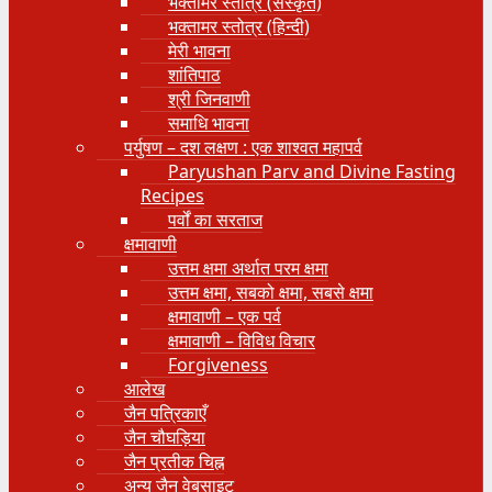
भक्तामर स्तोत्र (संस्कृत)
भक्तामर स्तोत्र (हिन्दी)
मेरी भावना
शांतिपाठ
श्री जिनवाणी
समाधि भावना
पर्युषण – दश लक्षण : एक शाश्वत महापर्व
Paryushan Parv and Divine Fasting
Recipes
पर्वों का सरताज
क्षमावाणी
उत्तम क्षमा अर्थात परम क्षमा
उत्तम क्षमा, सबको क्षमा, सबसे क्षमा
क्षमावाणी – एक पर्व
क्षमावाणी – विविध विचार
Forgiveness
आलेख
जैन पत्रिकाएँ
जैन चौघड़िया
जैन प्रतीक चिह्न
अन्य जैन वेबसाइट