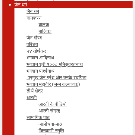
जैन धर्म
जैन धर्म
नामकरण
बालक
बालिका
जैन गौरव
परिचय
२४ तीर्थंकर
भगवान आदिनाथ
भगवान श्री १००८ मुनिसुव्रतनाथ
भगवान पार्श्वनाथ
प्रमुख जैन ग्रंथ और उनके रचयिता
भगवान महावीर (जन्म कल्याणक)
तीर्थ क्षेत्र
आरती
आरती के वीडियो
आरती संग्रह
सामायिक पाठ
आलोचना-पाठ
जिनवाणी स्तुति