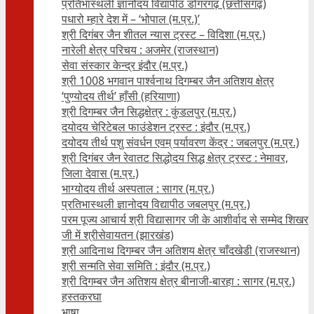
प्रतिभास्थली ज्ञानोदय विद्यापीठ डोंगरगढ़ (छत्तीसगढ़)
पधारो म्हारे देश में – ‘भोपाल (म.प्र.)’
श्री दिगंबर जैन शीतल न्यास ट्रस्ट – विदिशा (म.प्र.)
नारेली क्षेत्र परिचय : अजमेर (राजस्थान)
सेवा संस्कार केन्द्र इंदौर (म.प्र.)
श्री 1008 भगवान पार्श्वनाथ दिगम्बर जैन अतिशय क्षे‍त्र
‘पुण्योदय तीर्थ’ हाँसी (हरियाणा)
श्री दिगम्बर जैन सिद्धक्षेत्र : कुंडलपुर (म.प्र.)
दयोदय चेरिटेबल फाउंडेशन ट्रस्ट : इंदौर (म.प्र.)
दयोदय तीर्थ पशु संवर्धन एवम्‌ पर्यावरण केंद्र : जबलपुर (म.प्र.)
श्री दिगंबर जैन रेवातट सिद्धोदय सिद्ध क्षेत्र ट्रस्ट : नेमावर,
जिला देवास (म.प्र.)
भाग्योदय तीर्थ अस्पताल : सागर (म.प्र.)
प्रतिभास्थली ज्ञानोदय विद्यापीठ जबलपुर (म.प्र.)
परम पूज्य आचार्य श्री विद्यासागर जी के आशीर्वाद से सम्मेद शिखर
जी में श्रीसेवायतन (झारखंड)
श्री आदिनाथ दिगम्बर जैन अतिशय क्षेत्र चाँदखेडी (राजस्थान)
श्री सन्मति सेवा समिति : इंदौर (म.प्र.)
श्री दिगम्बर जैन अतिशय क्षेत्र बीनाजी-बारहा : सागर (म.प्र.)
हस्तकरघा
भाषा