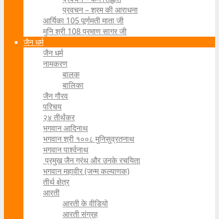
प्रवचन – श्रम की आराधना
आर्यिका 105 पूर्णमती माता जी
मुनि श्री 108 प्रमाण सागर जी
जैन धर्म
जैन धर्म
नामकरण
बालक
बालिका
जैन गौरव
परिचय
२४ तीर्थंकर
भगवान आदिनाथ
भगवान श्री १००८ मुनिसुव्रतनाथ
भगवान पार्श्वनाथ
प्रमुख जैन ग्रंथ और उनके रचयिता
भगवान महावीर (जन्म कल्याणक)
तीर्थ क्षेत्र
आरती
आरती के वीडियो
आरती संग्रह