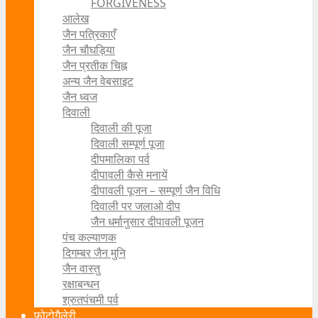
FORGIVENESS
आलेख
जैन पत्रिकाएँ
जैन चौघड़िया
जैन प्रतीक चिह्न
अन्य जैन वेबसाइट
जैन ध्वज
दिवाली
दिवाली की पूजा
दिवाली सम्पूर्ण पूजा
दीपमालिका पर्व
दीपावली कैसे मनायें
दीपावली पूजन – सम्पूर्ण जैन विधि
दिवाली पर जलाओ दीप
जैन धर्मानुसार दीपावली पूजन
पंच कल्याणक
दिगम्बर जैन मुनि
जैन वास्तु
रक्षाबन्धन
श्रुतपंचमी पर्व
फोटोगैलेरी