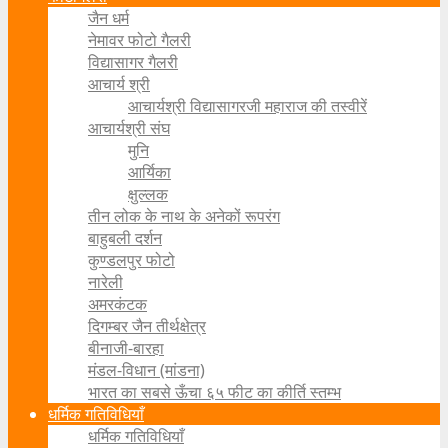
जैन धर्म
नेमावर फोटो गैलरी
विद्यासागर गैलरी
आचार्य श्री
आचार्यश्री विद्यासागरजी महाराज की तस्वीरें
आचार्यश्री संघ
मुनि
आर्यिका
क्षुल्लक
तीन लोक के नाथ के अनेकों रूपरंग
बाहुबली दर्शन
कुण्डलपुर फोटो
नारेली
अमरकंटक
दिगम्बर जैन तीर्थक्षेत्र
बीनाजी-बारहा
मंडल-विधान (मांडना)
भारत का सबसे ऊँचा ६५ फीट का कीर्ति स्तम्भ
धर्मिक गतिविधियाँ
धर्मिक गतिविधियाँ