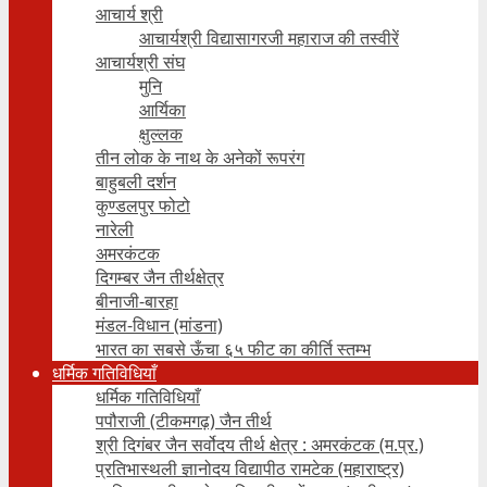
आचार्य श्री
आचार्यश्री विद्यासागरजी महाराज की तस्वीरें
आचार्यश्री संघ
मुनि
आर्यिका
क्षुल्लक
तीन लोक के नाथ के अनेकों रूपरंग
बाहुबली दर्शन
कुण्डलपुर फोटो
नारेली
अमरकंटक
दिगम्बर जैन तीर्थक्षेत्र
बीनाजी-बारहा
मंडल-विधान (मांडना)
भारत का सबसे ऊँचा ६५ फीट का कीर्ति स्तम्भ
धर्मिक गतिविधियाँ
धर्मिक गतिविधियाँ
पपौराजी (टीकमगढ़) जैन तीर्थ
श्री दिगंबर जैन सर्वोदय तीर्थ क्षेत्र : अमरकंटक (म.प्र.)
प्रतिभास्थली ज्ञानोदय विद्यापीठ रामटेक (महाराष्ट्र)