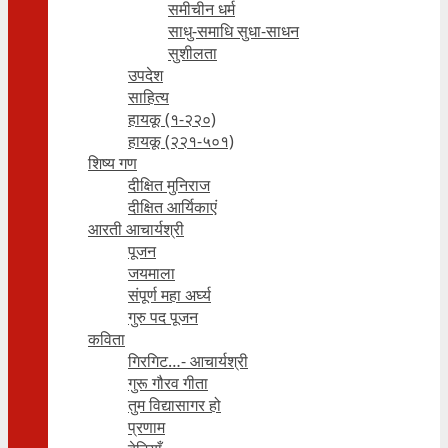
समीचीन धर्म
साधु-समाधि सुधा-साधन
सुशीलता
उपदेश
साहित्य
हायकू (१‍-२२०)
हायकू (२२१-५०१)
शिष्य गण
दीक्षित मुनिराज
दीक्षित आर्यिकाएं
आरती आचार्यश्री
पूजन
जयमाला
संपूर्ण महा अर्घ्य
गुरु पद पूजन
कविता
गिरगिट…- आचार्यश्री
गुरू गौरव गीता
तुम विद्यासागर हो
प्रणाम