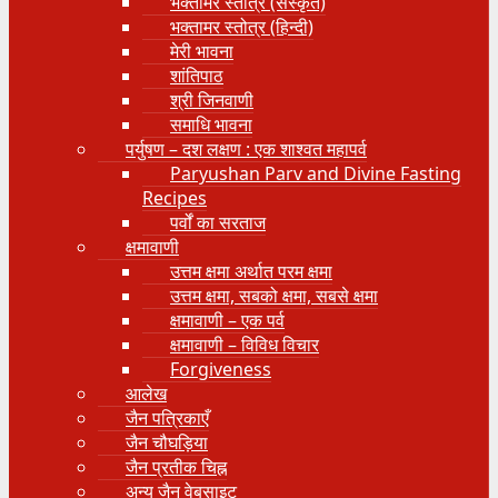
भक्तामर स्तोत्र (संस्कृत)
भक्तामर स्तोत्र (हिन्दी)
मेरी भावना
शांतिपाठ
श्री जिनवाणी
समाधि भावना
पर्युषण – दश लक्षण : एक शाश्वत महापर्व
Paryushan Parv and Divine Fasting
Recipes
पर्वों का सरताज
क्षमावाणी
उत्तम क्षमा अर्थात परम क्षमा
उत्तम क्षमा, सबको क्षमा, सबसे क्षमा
क्षमावाणी – एक पर्व
क्षमावाणी – विविध विचार
Forgiveness
आलेख
जैन पत्रिकाएँ
जैन चौघड़िया
जैन प्रतीक चिह्न
अन्य जैन वेबसाइट