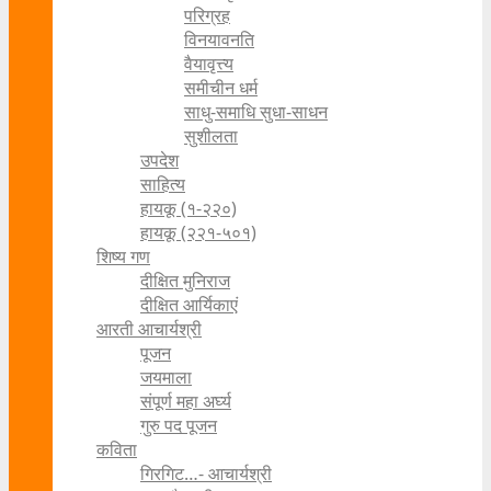
परिग्रह
विनयावनति
वैयावृत्त्य
समीचीन धर्म
साधु-समाधि सुधा-साधन
सुशीलता
उपदेश
साहित्य
हायकू (१‍-२२०)
हायकू (२२१-५०१)
शिष्य गण
दीक्षित मुनिराज
दीक्षित आर्यिकाएं
आरती आचार्यश्री
पूजन
जयमाला
संपूर्ण महा अर्घ्य
गुरु पद पूजन
कविता
गिरगिट…- आचार्यश्री