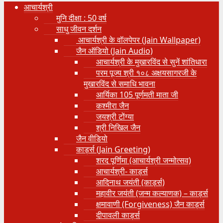
आचार्यश्री
मुनि दीक्षा : 50 वर्ष
साधु जीवन दर्शन
आचार्यश्री के वॉलपेपर (Jain Wallpaper)
जैन ऑडियो (Jain Audio)
आचार्यश्री के मुखारविंद से सुनें शांतिधारा
परम पूज्य श्री १०८ अक्षयसागरजी के
मुखारविंद से समाधि भावना
आर्यिका 105 पूर्णमती माता जी
कश्मीरा जैन
जयश्री टोंग्या
श्री निखिल जैन
जैन वीडियो
कार्ड्स (Jain Greeting)
शरद पूर्णिमा (आचार्यश्री जन्मोत्सव)
आचार्यश्री- कार्ड्स
आदिनाथ जयंती (कार्ड्स)
महावीर जयंती (जन्म कल्याणक) – कार्ड्स
क्षमावाणी (Forgiveness) जैन कार्ड्स
दीपावली कार्ड्स