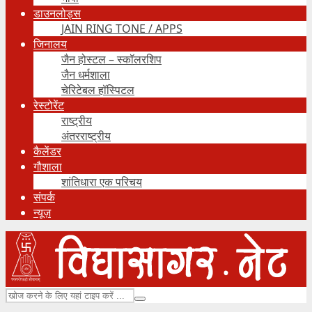
डाउनलोड्स
JAIN RING TONE / APPS
जिनालय
जैन होस्टल – स्कॉलरशिप
जैन धर्मशाला
चेरिटेबल हॉस्पिटल
रेस्टोरेंट
राष्ट्रीय
अंतरराष्ट्रीय
कैलेंडर
गौशाला
शांतिधारा एक परिचय
संपर्क
न्यूज़