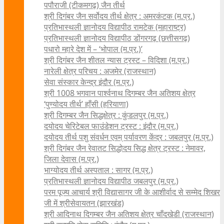
पपौराजी (टीकमगढ़) जैन तीर्थ
श्री दिगंबर जैन सर्वोदय तीर्थ क्षेत्र : अमरकंटक (म.प्र.)
प्रतिभास्थली ज्ञानोदय विद्यापीठ रामटेक (महाराष्ट्र)
प्रतिभास्थली ज्ञानोदय विद्यापीठ डोंगरगढ़ (छत्तीसगढ़)
पधारो म्हारे देश में – ‘भोपाल (म.प्र.)’
श्री दिगंबर जैन शीतल न्यास ट्रस्ट – विदिशा (म.प्र.)
नारेली क्षेत्र परिचय : अजमेर (राजस्थान)
सेवा संस्कार केन्द्र इंदौर (म.प्र.)
श्री 1008 भगवान पार्श्वनाथ दिगम्बर जैन अतिशय क्षे‍त्र
‘पुण्योदय तीर्थ’ हाँसी (हरियाणा)
श्री दिगम्बर जैन सिद्धक्षेत्र : कुंडलपुर (म.प्र.)
दयोदय चेरिटेबल फाउंडेशन ट्रस्ट : इंदौर (म.प्र.)
दयोदय तीर्थ पशु संवर्धन एवम्‌ पर्यावरण केंद्र : जबलपुर (म.प्र.)
श्री दिगंबर जैन रेवातट सिद्धोदय सिद्ध क्षेत्र ट्रस्ट : नेमावर,
जिला देवास (म.प्र.)
भाग्योदय तीर्थ अस्पताल : सागर (म.प्र.)
प्रतिभास्थली ज्ञानोदय विद्यापीठ जबलपुर (म.प्र.)
परम पूज्य आचार्य श्री विद्यासागर जी के आशीर्वाद से सम्मेद शिखर
जी में श्रीसेवायतन (झारखंड)
श्री आदिनाथ दिगम्बर जैन अतिशय क्षेत्र चाँदखेडी (राजस्थान)