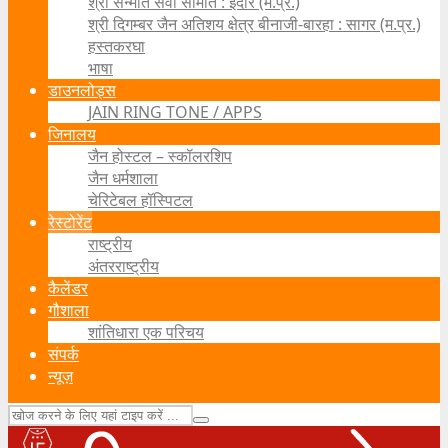
श्री सन्मति सेवा समिति : इंदौर (म.प्र.)
श्री दिगम्बर जैन अतिशय क्षेत्र बीनाजी-बारहा : सागर (म.प्र.)
हस्तकरघा
भाषा
डाउनलोड्स
JAIN RING TONE / APPS
जिनालय
जैन होस्टल – स्कॉलरशिप
जैन धर्मशाला
चेरिटेबल हॉस्पिटल
रेस्टोरेंट
राष्ट्रीय
अंतरराष्ट्रीय
कैलेंडर
गौशाला
शांतिधारा एक परिचय
संपर्क
न्यूज़