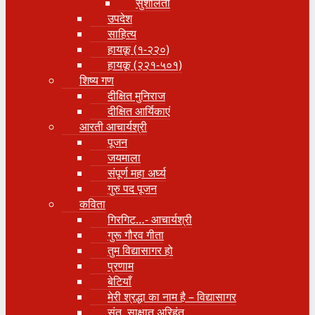
सुशीलता
उपदेश
साहित्य
हायकू (१‍-२२०)
हायकू (२२१-५०१)
शिष्य गण
दीक्षित मुनिराज
दीक्षित आर्यिकाएं
आरती आचार्यश्री
पूजन
जयमाला
संपूर्ण महा अर्घ्य
गुरु पद पूजन
कविता
गिरगिट…- आचार्यश्री
गुरू गौरव गीता
तुम विद्यासागर हो
प्रणाम
बेटियाँ
मेरी श्रद्धा का नाम है – विद्यासागर
संत, साक्षात् अरिहंत