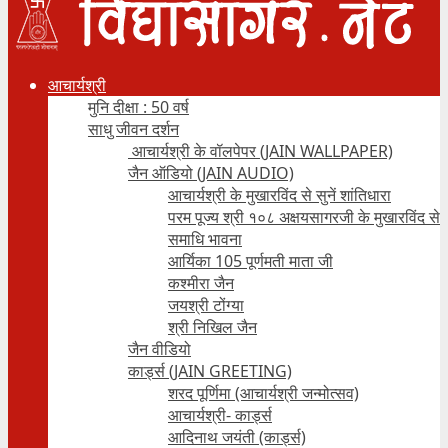
आचार्यश्री
मुनि दीक्षा : 50 वर्ष
साधु जीवन दर्शन
आचार्यश्री के वॉलपेपर (JAIN WALLPAPER)
जैन ऑडियो (JAIN AUDIO)
आचार्यश्री के मुखारविंद से सुनें शांतिधारा
परम पूज्य श्री १०८ अक्षयसागरजी के मुखारविंद से
समाधि भावना
आर्यिका 105 पूर्णमती माता जी
कश्मीरा जैन
जयश्री टोंग्या
श्री निखिल जैन
जैन वीडियो
कार्ड्स (JAIN GREETING)
शरद पूर्णिमा (आचार्यश्री जन्मोत्सव)
आचार्यश्री- कार्ड्स
आदिनाथ जयंती (कार्ड्स)