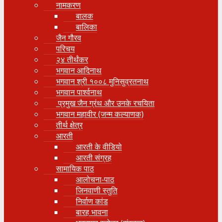
नामकरण
बालक
बालिका
जैन गौरव
परिचय
२४ तीर्थंकर
भगवान आदिनाथ
भगवान श्री १००८ मुनिसुव्रतनाथ
भगवान पार्श्वनाथ
प्रमुख जैन ग्रंथ और उनके रचयिता
भगवान महावीर (जन्म कल्याणक)
तीर्थ क्षेत्र
आरती
आरती के वीडियो
आरती संग्रह
सामायिक पाठ
आलोचना-पाठ
जिनवाणी स्तुति
निर्वाण कांड
बारह भावना