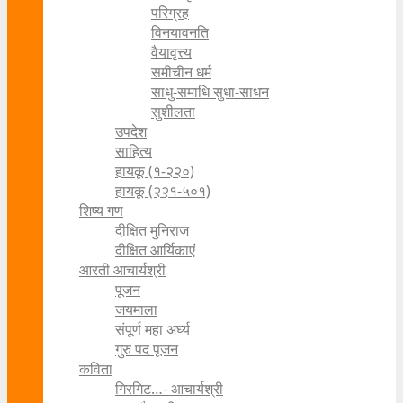
परिग्रह
विनयावनति
वैयावृत्त्य
समीचीन धर्म
साधु-समाधि सुधा-साधन
सुशीलता
उपदेश
साहित्य
हायकू (१‍-२२०)
हायकू (२२१-५०१)
शिष्य गण
दीक्षित मुनिराज
दीक्षित आर्यिकाएं
आरती आचार्यश्री
पूजन
जयमाला
संपूर्ण महा अर्घ्य
गुरु पद पूजन
कविता
गिरगिट…- आचार्यश्री