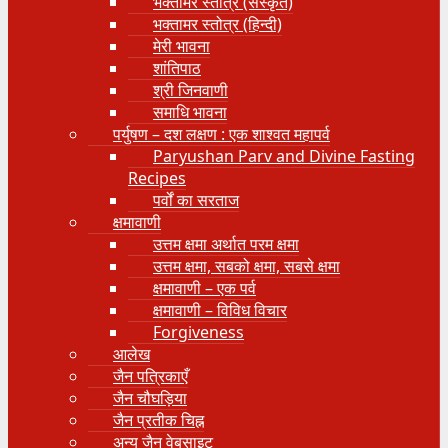
भक्तामर स्तोत्र (संस्कृत)
भक्तामर स्तोत्र (हिन्दी)
मेरी भावना
शांतिपाठ
श्री जिनवाणी
समाधि भावना
पर्युषण – दश लक्षण : एक शाश्वत महापर्व
Paryushan Parv and Divine Fasting
Recipes
पर्वों का सरताज
क्षमावाणी
उत्तम क्षमा अर्थात परम क्षमा
उत्तम क्षमा, सबको क्षमा, सबसे क्षमा
क्षमावाणी – एक पर्व
क्षमावाणी – विविध विचार
Forgiveness
आलेख
जैन पत्रिकाएँ
जैन चौघड़िया
जैन प्रतीक चिह्न
अन्य जैन वेबसाइट