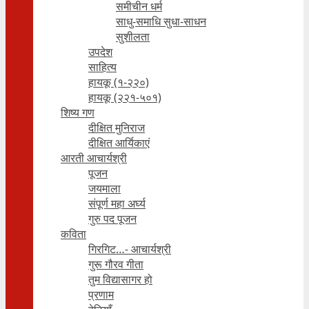
समीचीन धर्म
साधु-समाधि सुधा-साधन
सुशीलता
उपदेश
साहित्य
हायकू (१‍-२२०)
हायकू (२२१-५०१)
शिष्य गण
दीक्षित मुनिराज
दीक्षित आर्यिकाएं
आरती आचार्यश्री
पूजन
जयमाला
संपूर्ण महा अर्घ्य
गुरु पद पूजन
कविता
गिरगिट…- आचार्यश्री
गुरू गौरव गीता
तुम विद्यासागर हो
प्रणाम