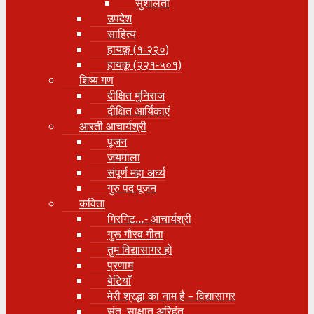
सुशीलता
उपदेश
साहित्य
हायकू (१‍-२२०)
हायकू (२२१-५०१)
शिष्य गण
दीक्षित मुनिराज
दीक्षित आर्यिकाएं
आरती आचार्यश्री
पूजन
जयमाला
संपूर्ण महा अर्घ्य
गुरु पद पूजन
कविता
गिरगिट…- आचार्यश्री
गुरू गौरव गीता
तुम विद्यासागर हो
प्रणाम
बेटियाँ
मेरी श्रद्धा का नाम है – विद्यासागर
संत, साक्षात् अरिहंत