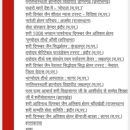
प्रतिभास्थली ज्ञानोदय विद्यापीठ डोंगरगढ़ (छत्तीसगढ़)
पधारो म्हारे देश में – ‘भोपाल (म.प्र.)’
श्री दिगंबर जैन शीतल न्यास ट्रस्ट – विदिशा (म.प्र.)
नारेली क्षेत्र परिचय : अजमेर (राजस्थान)
सेवा संस्कार केन्द्र इंदौर (म.प्र.)
श्री 1008 भगवान पार्श्वनाथ दिगम्बर जैन अतिशय क्षे‍त्र
‘पुण्योदय तीर्थ’ हाँसी (हरियाणा)
श्री दिगम्बर जैन सिद्धक्षेत्र : कुंडलपुर (म.प्र.)
दयोदय चेरिटेबल फाउंडेशन ट्रस्ट : इंदौर (म.प्र.)
दयोदय तीर्थ पशु संवर्धन एवम्‌ पर्यावरण केंद्र : जबलपुर (म.प्र.)
श्री दिगंबर जैन रेवातट सिद्धोदय सिद्ध क्षेत्र ट्रस्ट : नेमावर,
जिला देवास (म.प्र.)
भाग्योदय तीर्थ अस्पताल : सागर (म.प्र.)
प्रतिभास्थली ज्ञानोदय विद्यापीठ जबलपुर (म.प्र.)
परम पूज्य आचार्य श्री विद्यासागर जी के आशीर्वाद से सम्मेद शिखर
जी में श्रीसेवायतन (झारखंड)
श्री आदिनाथ दिगम्बर जैन अतिशय क्षेत्र चाँदखेडी (राजस्थान)
श्री सन्मति सेवा समिति : इंदौर (म.प्र.)
श्री दिगम्बर जैन अतिशय क्षेत्र बीनाजी-बारहा : सागर (म.प्र.)
हस्तकरघा
भाषा