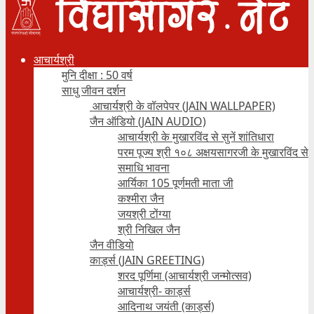
आचार्यश्री
मुनि दीक्षा : 50 वर्ष
साधु जीवन दर्शन
आचार्यश्री के वॉलपेपर (JAIN WALLPAPER)
जैन ऑडियो (JAIN AUDIO)
आचार्यश्री के मुखारविंद से सुनें शांतिधारा
परम पूज्य श्री १०८ अक्षयसागरजी के मुखारविंद से
समाधि भावना
आर्यिका 105 पूर्णमती माता जी
कश्मीरा जैन
जयश्री टोंग्या
श्री निखिल जैन
जैन वीडियो
कार्ड्स (JAIN GREETING)
शरद पूर्णिमा (आचार्यश्री जन्मोत्सव)
आचार्यश्री- कार्ड्स
आदिनाथ जयंती (कार्ड्स)