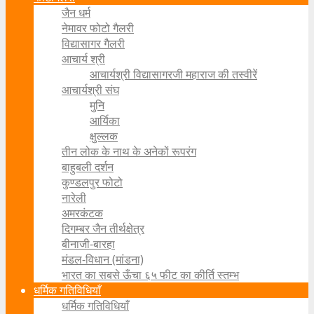
जैन धर्म
नेमावर फोटो गैलरी
विद्यासागर गैलरी
आचार्य श्री
आचार्यश्री विद्यासागरजी महाराज की तस्वीरें
आचार्यश्री संघ
मुनि
आर्यिका
क्षुल्लक
तीन लोक के नाथ के अनेकों रूपरंग
बाहुबली दर्शन
कुण्डलपुर फोटो
नारेली
अमरकंटक
दिगम्बर जैन तीर्थक्षेत्र
बीनाजी-बारहा
मंडल-विधान (मांडना)
भारत का सबसे ऊँचा ६५ फीट का कीर्ति स्तम्भ
धर्मिक गतिविधियाँ
धर्मिक गतिविधियाँ