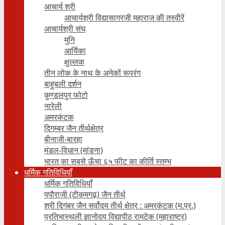
आचार्य श्री
आचार्यश्री विद्यासागरजी महाराज की तस्वीरें
आचार्यश्री संघ
मुनि
आर्यिका
क्षुल्लक
तीन लोक के नाथ के अनेकों रूपरंग
बाहुबली दर्शन
कुण्डलपुर फोटो
नारेली
अमरकंटक
दिगम्बर जैन तीर्थक्षेत्र
बीनाजी-बारहा
मंडल-विधान (मांडना)
भारत का सबसे ऊँचा ६५ फीट का कीर्ति स्तम्भ
धर्मिक गतिविधियाँ
धर्मिक गतिविधियाँ
पपौराजी (टीकमगढ़) जैन तीर्थ
श्री दिगंबर जैन सर्वोदय तीर्थ क्षेत्र : अमरकंटक (म.प्र.)
प्रतिभास्थली ज्ञानोदय विद्यापीठ रामटेक (महाराष्ट्र)