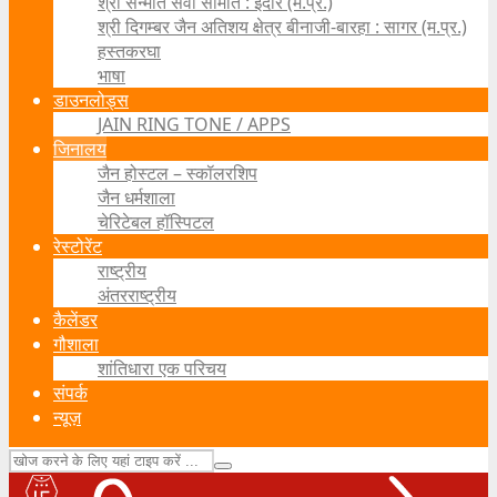
श्री सन्मति सेवा समिति : इंदौर (म.प्र.)
श्री दिगम्बर जैन अतिशय क्षेत्र बीनाजी-बारहा : सागर (म.प्र.)
हस्तकरघा
भाषा
डाउनलोड्स
JAIN RING TONE / APPS
जिनालय
जैन होस्टल – स्कॉलरशिप
जैन धर्मशाला
चेरिटेबल हॉस्पिटल
रेस्टोरेंट
राष्ट्रीय
अंतरराष्ट्रीय
कैलेंडर
गौशाला
शांतिधारा एक परिचय
संपर्क
न्यूज़