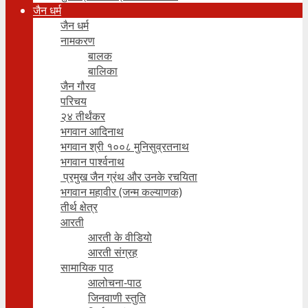
जैन धर्म
जैन धर्म
नामकरण
बालक
बालिका
जैन गौरव
परिचय
२४ तीर्थंकर
भगवान आदिनाथ
भगवान श्री १००८ मुनिसुव्रतनाथ
भगवान पार्श्वनाथ
प्रमुख जैन ग्रंथ और उनके रचयिता
भगवान महावीर (जन्म कल्याणक)
तीर्थ क्षेत्र
आरती
आरती के वीडियो
आरती संग्रह
सामायिक पाठ
आलोचना-पाठ
जिनवाणी स्तुति