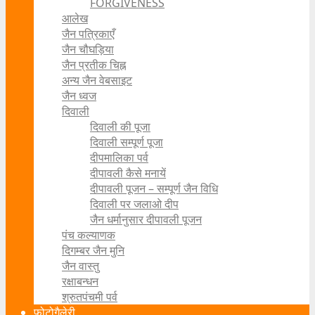
FORGIVENESS
आलेख
जैन पत्रिकाएँ
जैन चौघड़िया
जैन प्रतीक चिह्न
अन्य जैन वेबसाइट
जैन ध्वज
दिवाली
दिवाली की पूजा
दिवाली सम्पूर्ण पूजा
दीपमालिका पर्व
दीपावली कैसे मनायें
दीपावली पूजन – सम्पूर्ण जैन विधि
दिवाली पर जलाओ दीप
जैन धर्मानुसार दीपावली पूजन
पंच कल्याणक
दिगम्बर जैन मुनि
जैन वास्तु
रक्षाबन्धन
श्रुतपंचमी पर्व
फोटोगैलेरी