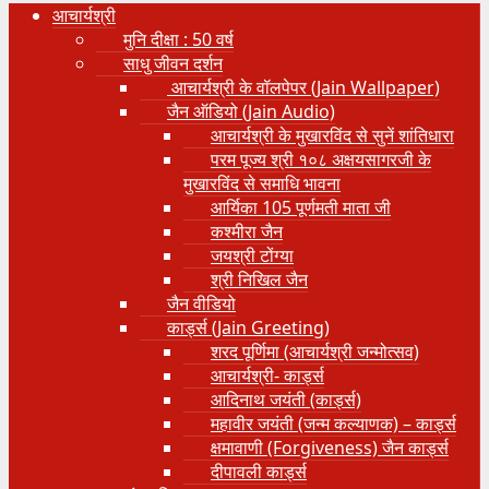
आचार्यश्री
मुनि दीक्षा : 50 वर्ष
साधु जीवन दर्शन
आचार्यश्री के वॉलपेपर (Jain Wallpaper)
जैन ऑडियो (Jain Audio)
आचार्यश्री के मुखारविंद से सुनें शांतिधारा
परम पूज्य श्री १०८ अक्षयसागरजी के
मुखारविंद से समाधि भावना
आर्यिका 105 पूर्णमती माता जी
कश्मीरा जैन
जयश्री टोंग्या
श्री निखिल जैन
जैन वीडियो
कार्ड्स (Jain Greeting)
शरद पूर्णिमा (आचार्यश्री जन्मोत्सव)
आचार्यश्री- कार्ड्स
आदिनाथ जयंती (कार्ड्स)
महावीर जयंती (जन्म कल्याणक) – कार्ड्स
क्षमावाणी (Forgiveness) जैन कार्ड्स
दीपावली कार्ड्स