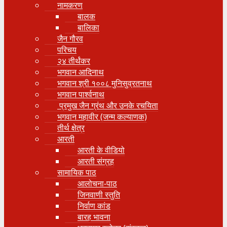
नामकरण
बालक
बालिका
जैन गौरव
परिचय
२४ तीर्थंकर
भगवान आदिनाथ
भगवान श्री १००८ मुनिसुव्रतनाथ
भगवान पार्श्वनाथ
प्रमुख जैन ग्रंथ और उनके रचयिता
भगवान महावीर (जन्म कल्याणक)
तीर्थ क्षेत्र
आरती
आरती के वीडियो
आरती संग्रह
सामायिक पाठ
आलोचना-पाठ
जिनवाणी स्तुति
निर्वाण कांड
बारह भावना