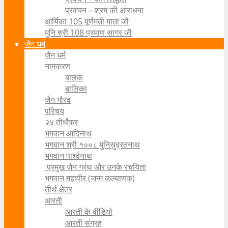
प्रवचन – श्रम की आराधना
आर्यिका 105 पूर्णमती माता जी
मुनि श्री 108 प्रमाण सागर जी
जैन धर्म
जैन धर्म
नामकरण
बालक
बालिका
जैन गौरव
परिचय
२४ तीर्थंकर
भगवान आदिनाथ
भगवान श्री १००८ मुनिसुव्रतनाथ
भगवान पार्श्वनाथ
प्रमुख जैन ग्रंथ और उनके रचयिता
भगवान महावीर (जन्म कल्याणक)
तीर्थ क्षेत्र
आरती
आरती के वीडियो
आरती संग्रह