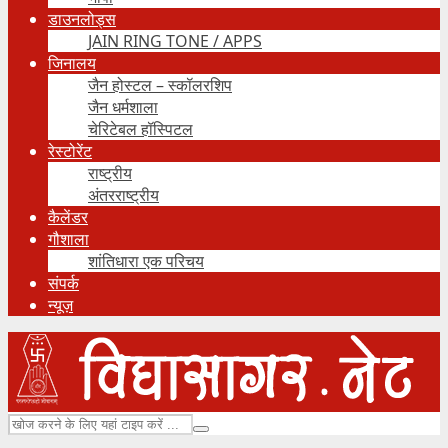
डाउनलोड्स
JAIN RING TONE / APPS
जिनालय
जैन होस्टल – स्कॉलरशिप
जैन धर्मशाला
चेरिटेबल हॉस्पिटल
रेस्टोरेंट
राष्ट्रीय
अंतरराष्ट्रीय
कैलेंडर
गौशाला
शांतिधारा एक परिचय
संपर्क
न्यूज़