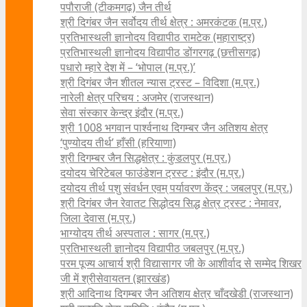
पपौराजी (टीकमगढ़) जैन तीर्थ
श्री दिगंबर जैन सर्वोदय तीर्थ क्षेत्र : अमरकंटक (म.प्र.)
प्रतिभास्थली ज्ञानोदय विद्यापीठ रामटेक (महाराष्ट्र)
प्रतिभास्थली ज्ञानोदय विद्यापीठ डोंगरगढ़ (छत्तीसगढ़)
पधारो म्हारे देश में – ‘भोपाल (म.प्र.)’
श्री दिगंबर जैन शीतल न्यास ट्रस्ट – विदिशा (म.प्र.)
नारेली क्षेत्र परिचय : अजमेर (राजस्थान)
सेवा संस्कार केन्द्र इंदौर (म.प्र.)
श्री 1008 भगवान पार्श्वनाथ दिगम्बर जैन अतिशय क्षे‍त्र
‘पुण्योदय तीर्थ’ हाँसी (हरियाणा)
श्री दिगम्बर जैन सिद्धक्षेत्र : कुंडलपुर (म.प्र.)
दयोदय चेरिटेबल फाउंडेशन ट्रस्ट : इंदौर (म.प्र.)
दयोदय तीर्थ पशु संवर्धन एवम्‌ पर्यावरण केंद्र : जबलपुर (म.प्र.)
श्री दिगंबर जैन रेवातट सिद्धोदय सिद्ध क्षेत्र ट्रस्ट : नेमावर,
जिला देवास (म.प्र.)
भाग्योदय तीर्थ अस्पताल : सागर (म.प्र.)
प्रतिभास्थली ज्ञानोदय विद्यापीठ जबलपुर (म.प्र.)
परम पूज्य आचार्य श्री विद्यासागर जी के आशीर्वाद से सम्मेद शिखर
जी में श्रीसेवायतन (झारखंड)
श्री आदिनाथ दिगम्बर जैन अतिशय क्षेत्र चाँदखेडी (राजस्थान)