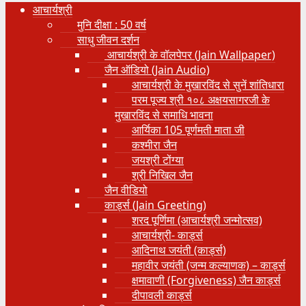
आचार्यश्री
मुनि दीक्षा : 50 वर्ष
साधु जीवन दर्शन
आचार्यश्री के वॉलपेपर (Jain Wallpaper)
जैन ऑडियो (Jain Audio)
आचार्यश्री के मुखारविंद से सुनें शांतिधारा
परम पूज्य श्री १०८ अक्षयसागरजी के
मुखारविंद से समाधि भावना
आर्यिका 105 पूर्णमती माता जी
कश्मीरा जैन
जयश्री टोंग्या
श्री निखिल जैन
जैन वीडियो
कार्ड्स (Jain Greeting)
शरद पूर्णिमा (आचार्यश्री जन्मोत्सव)
आचार्यश्री- कार्ड्स
आदिनाथ जयंती (कार्ड्स)
महावीर जयंती (जन्म कल्याणक) – कार्ड्स
क्षमावाणी (Forgiveness) जैन कार्ड्स
दीपावली कार्ड्स