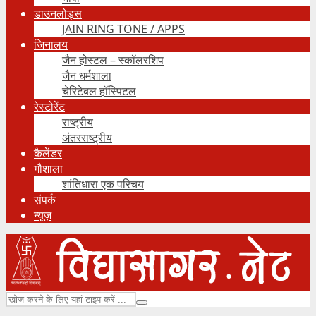
डाउनलोड्स
JAIN RING TONE / APPS
जिनालय
जैन होस्टल – स्कॉलरशिप
जैन धर्मशाला
चेरिटेबल हॉस्पिटल
रेस्टोरेंट
राष्ट्रीय
अंतरराष्ट्रीय
कैलेंडर
गौशाला
शांतिधारा एक परिचय
संपर्क
न्यूज़