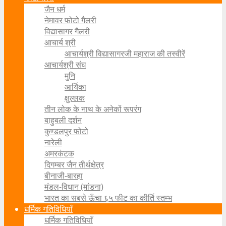
जैन धर्म
नेमावर फोटो गैलरी
विद्यासागर गैलरी
आचार्य श्री
आचार्यश्री विद्यासागरजी महाराज की तस्वीरें
आचार्यश्री संघ
मुनि
आर्यिका
क्षुल्लक
तीन लोक के नाथ के अनेकों रूपरंग
बाहुबली दर्शन
कुण्डलपुर फोटो
नारेली
अमरकंटक
दिगम्बर जैन तीर्थक्षेत्र
बीनाजी-बारहा
मंडल-विधान (मांडना)
भारत का सबसे ऊँचा ६५ फीट का कीर्ति स्तम्भ
धर्मिक गतिविधियाँ
धर्मिक गतिविधियाँ