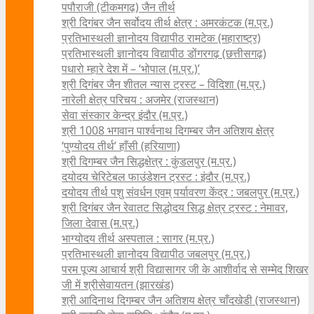
पपौराजी (टीकमगढ़) जैन तीर्थ
श्री दिगंबर जैन सर्वोदय तीर्थ क्षेत्र : अमरकंटक (म.प्र.)
प्रतिभास्थली ज्ञानोदय विद्यापीठ रामटेक (महाराष्ट्र)
प्रतिभास्थली ज्ञानोदय विद्यापीठ डोंगरगढ़ (छत्तीसगढ़)
पधारो म्हारे देश में – ‘भोपाल (म.प्र.)’
श्री दिगंबर जैन शीतल न्यास ट्रस्ट – विदिशा (म.प्र.)
नारेली क्षेत्र परिचय : अजमेर (राजस्थान)
सेवा संस्कार केन्द्र इंदौर (म.प्र.)
श्री 1008 भगवान पार्श्वनाथ दिगम्बर जैन अतिशय क्षे‍त्र
‘पुण्योदय तीर्थ’ हाँसी (हरियाणा)
श्री दिगम्बर जैन सिद्धक्षेत्र : कुंडलपुर (म.प्र.)
दयोदय चेरिटेबल फाउंडेशन ट्रस्ट : इंदौर (म.प्र.)
दयोदय तीर्थ पशु संवर्धन एवम्‌ पर्यावरण केंद्र : जबलपुर (म.प्र.)
श्री दिगंबर जैन रेवातट सिद्धोदय सिद्ध क्षेत्र ट्रस्ट : नेमावर,
जिला देवास (म.प्र.)
भाग्योदय तीर्थ अस्पताल : सागर (म.प्र.)
प्रतिभास्थली ज्ञानोदय विद्यापीठ जबलपुर (म.प्र.)
परम पूज्य आचार्य श्री विद्यासागर जी के आशीर्वाद से सम्मेद शिखर
जी में श्रीसेवायतन (झारखंड)
श्री आदिनाथ दिगम्बर जैन अतिशय क्षेत्र चाँदखेडी (राजस्थान)