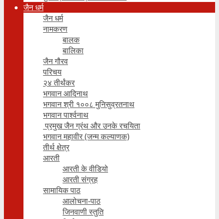
जैन धर्म
जैन धर्म
नामकरण
बालक
बालिका
जैन गौरव
परिचय
२४ तीर्थंकर
भगवान आदिनाथ
भगवान श्री १००८ मुनिसुव्रतनाथ
भगवान पार्श्वनाथ
प्रमुख जैन ग्रंथ और उनके रचयिता
भगवान महावीर (जन्म कल्याणक)
तीर्थ क्षेत्र
आरती
आरती के वीडियो
आरती संग्रह
सामायिक पाठ
आलोचना-पाठ
जिनवाणी स्तुति