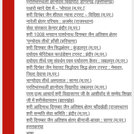
प्रतिभास्थली ज्ञानोदय विद्यापीठ डोंगरगढ़ (छत्तीसगढ़)
पधारो म्हारे देश में – ‘भोपाल (म.प्र.)’
श्री दिगंबर जैन शीतल न्यास ट्रस्ट – विदिशा (म.प्र.)
नारेली क्षेत्र परिचय : अजमेर (राजस्थान)
सेवा संस्कार केन्द्र इंदौर (म.प्र.)
श्री 1008 भगवान पार्श्वनाथ दिगम्बर जैन अतिशय क्षे‍त्र
‘पुण्योदय तीर्थ’ हाँसी (हरियाणा)
श्री दिगम्बर जैन सिद्धक्षेत्र : कुंडलपुर (म.प्र.)
दयोदय चेरिटेबल फाउंडेशन ट्रस्ट : इंदौर (म.प्र.)
दयोदय तीर्थ पशु संवर्धन एवम्‌ पर्यावरण केंद्र : जबलपुर (म.प्र.)
श्री दिगंबर जैन रेवातट सिद्धोदय सिद्ध क्षेत्र ट्रस्ट : नेमावर,
जिला देवास (म.प्र.)
भाग्योदय तीर्थ अस्पताल : सागर (म.प्र.)
प्रतिभास्थली ज्ञानोदय विद्यापीठ जबलपुर (म.प्र.)
परम पूज्य आचार्य श्री विद्यासागर जी के आशीर्वाद से सम्मेद शिखर
जी में श्रीसेवायतन (झारखंड)
श्री आदिनाथ दिगम्बर जैन अतिशय क्षेत्र चाँदखेडी (राजस्थान)
श्री सन्मति सेवा समिति : इंदौर (म.प्र.)
श्री दिगम्बर जैन अतिशय क्षेत्र बीनाजी-बारहा : सागर (म.प्र.)
हस्तकरघा
भाषा