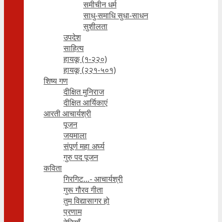
समीचीन धर्म
साधु-समाधि सुधा-साधन
सुशीलता
उपदेश
साहित्य
हायकू (१‍-२२०)
हायकू (२२१-५०१)
शिष्य गण
दीक्षित मुनिराज
दीक्षित आर्यिकाएं
आरती आचार्यश्री
पूजन
जयमाला
संपूर्ण महा अर्घ्य
गुरु पद पूजन
कविता
गिरगिट…- आचार्यश्री
गुरू गौरव गीता
तुम विद्यासागर हो
प्रणाम