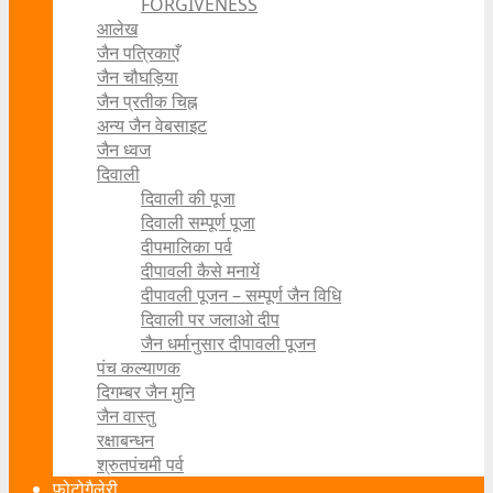
FORGIVENESS
आलेख
जैन पत्रिकाएँ
जैन चौघड़िया
जैन प्रतीक चिह्न
अन्य जैन वेबसाइट
जैन ध्वज
दिवाली
दिवाली की पूजा
दिवाली सम्पूर्ण पूजा
दीपमालिका पर्व
दीपावली कैसे मनायें
दीपावली पूजन – सम्पूर्ण जैन विधि
दिवाली पर जलाओ दीप
जैन धर्मानुसार दीपावली पूजन
पंच कल्याणक
दिगम्बर जैन मुनि
जैन वास्तु
रक्षाबन्धन
श्रुतपंचमी पर्व
फोटोगैलेरी