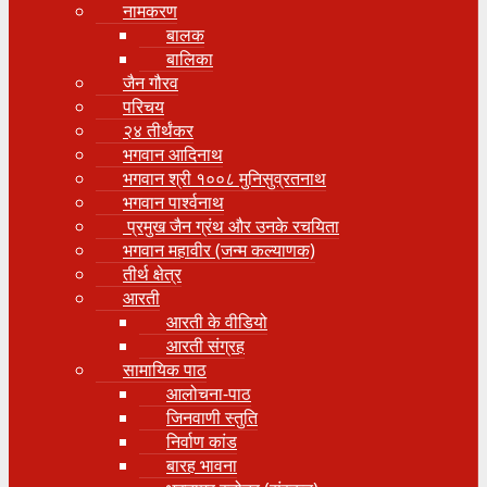
नामकरण
बालक
बालिका
जैन गौरव
परिचय
२४ तीर्थंकर
भगवान आदिनाथ
भगवान श्री १००८ मुनिसुव्रतनाथ
भगवान पार्श्वनाथ
प्रमुख जैन ग्रंथ और उनके रचयिता
भगवान महावीर (जन्म कल्याणक)
तीर्थ क्षेत्र
आरती
आरती के वीडियो
आरती संग्रह
सामायिक पाठ
आलोचना-पाठ
जिनवाणी स्तुति
निर्वाण कांड
बारह भावना