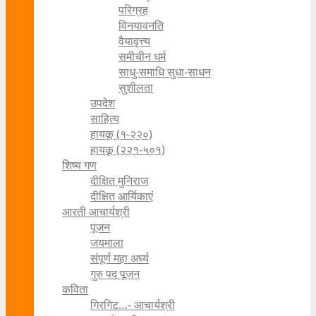
परिग्रह
विनयावनति
वैयावृत्त्य
समीचीन धर्म
साधु-समाधि सुधा-साधन
सुशीलता
उपदेश
साहित्य
हायकू (१‍-२२०)
हायकू (२२१-५०१)
शिष्य गण
दीक्षित मुनिराज
दीक्षित आर्यिकाएं
आरती आचार्यश्री
पूजन
जयमाला
संपूर्ण महा अर्घ्य
गुरु पद पूजन
कविता
गिरगिट…- आचार्यश्री