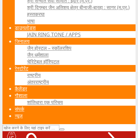
श्री सन्मति सेवा समिति : इंदौर (म.प्र.)
श्री दिगम्बर जैन अतिशय क्षेत्र बीनाजी-बारहा : सागर (म.प्र.)
हस्तकरघा
भाषा
डाउनलोड्स
JAIN RING TONE / APPS
जिनालय
जैन होस्टल – स्कॉलरशिप
जैन धर्मशाला
चेरिटेबल हॉस्पिटल
रेस्टोरेंट
राष्ट्रीय
अंतरराष्ट्रीय
कैलेंडर
गौशाला
शांतिधारा एक परिचय
संपर्क
न्यूज़