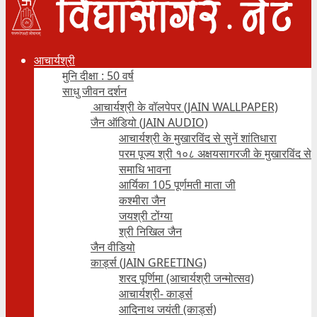
आचार्यश्री
मुनि दीक्षा : 50 वर्ष
साधु जीवन दर्शन
आचार्यश्री के वॉलपेपर (JAIN WALLPAPER)
जैन ऑडियो (JAIN AUDIO)
आचार्यश्री के मुखारविंद से सुनें शांतिधारा
परम पूज्य श्री १०८ अक्षयसागरजी के मुखारविंद से
समाधि भावना
आर्यिका 105 पूर्णमती माता जी
कश्मीरा जैन
जयश्री टोंग्या
श्री निखिल जैन
जैन वीडियो
कार्ड्स (JAIN GREETING)
शरद पूर्णिमा (आचार्यश्री जन्मोत्सव)
आचार्यश्री- कार्ड्स
आदिनाथ जयंती (कार्ड्स)