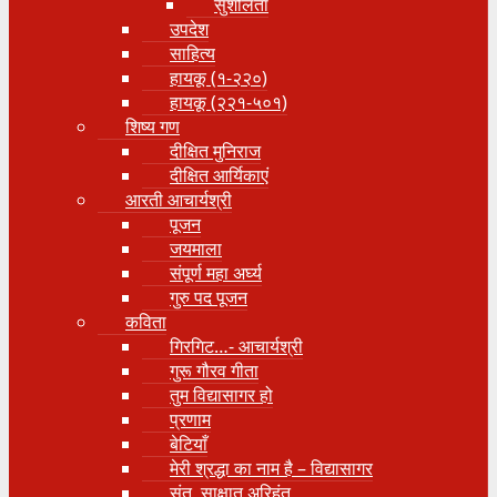
सुशीलता
उपदेश
साहित्य
हायकू (१‍-२२०)
हायकू (२२१-५०१)
शिष्य गण
दीक्षित मुनिराज
दीक्षित आर्यिकाएं
आरती आचार्यश्री
पूजन
जयमाला
संपूर्ण महा अर्घ्य
गुरु पद पूजन
कविता
गिरगिट…- आचार्यश्री
गुरू गौरव गीता
तुम विद्यासागर हो
प्रणाम
बेटियाँ
मेरी श्रद्धा का नाम है – विद्यासागर
संत, साक्षात् अरिहंत