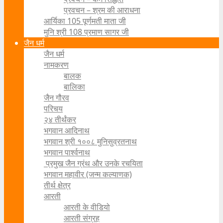
प्रवचन – श्रम की आराधना
आर्यिका 105 पूर्णमती माता जी
मुनि श्री 108 प्रमाण सागर जी
जैन धर्म
जैन धर्म
नामकरण
बालक
बालिका
जैन गौरव
परिचय
२४ तीर्थंकर
भगवान आदिनाथ
भगवान श्री १००८ मुनिसुव्रतनाथ
भगवान पार्श्वनाथ
प्रमुख जैन ग्रंथ और उनके रचयिता
भगवान महावीर (जन्म कल्याणक)
तीर्थ क्षेत्र
आरती
आरती के वीडियो
आरती संग्रह