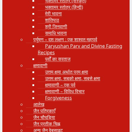
भक्तामर स्तोत्र (संस्कृत)
भक्तामर स्तोत्र (हिन्दी)
मेरी भावना
शांतिपाठ
श्री जिनवाणी
समाधि भावना
पर्युषण – दश लक्षण : एक शाश्वत महापर्व
Paryushan Parv and Divine Fasting
Recipes
पर्वों का सरताज
क्षमावाणी
उत्तम क्षमा अर्थात परम क्षमा
उत्तम क्षमा, सबको क्षमा, सबसे क्षमा
क्षमावाणी – एक पर्व
क्षमावाणी – विविध विचार
Forgiveness
आलेख
जैन पत्रिकाएँ
जैन चौघड़िया
जैन प्रतीक चिह्न
अन्य जैन वेबसाइट