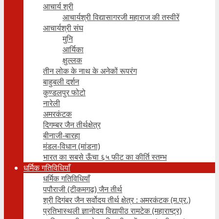
आचार्य श्री
आचार्यश्री विद्यासागरजी महाराज की तस्वीरें
आचार्यश्री संघ
मुनि
आर्यिका
क्षुल्लक
तीन लोक के नाथ के अनेकों रूपरंग
बाहुबली दर्शन
कुण्डलपुर फोटो
नारेली
अमरकंटक
दिगम्बर जैन तीर्थक्षेत्र
बीनाजी-बारहा
मंडल-विधान (मांडना)
भारत का सबसे ऊँचा ६५ फीट का कीर्ति स्तम्भ
धर्मिक गतिविधियाँ
धर्मिक गतिविधियाँ
पपौराजी (टीकमगढ़) जैन तीर्थ
श्री दिगंबर जैन सर्वोदय तीर्थ क्षेत्र : अमरकंटक (म.प्र.)
प्रतिभास्थली ज्ञानोदय विद्यापीठ रामटेक (महाराष्ट्र)