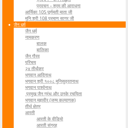
प्रवचन – श्रम की आराधना
आर्यिका 105 पूर्णमती माता जी
मुनि श्री 108 प्रमाण सागर जी
जैन धर्म
जैन धर्म
नामकरण
बालक
बालिका
जैन गौरव
परिचय
२४ तीर्थंकर
भगवान आदिनाथ
भगवान श्री १००८ मुनिसुव्रतनाथ
भगवान पार्श्वनाथ
प्रमुख जैन ग्रंथ और उनके रचयिता
भगवान महावीर (जन्म कल्याणक)
तीर्थ क्षेत्र
आरती
आरती के वीडियो
आरती संग्रह