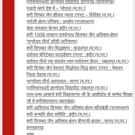
प्रतिभास्थली ज्ञानोदय विद्यापीठ डोंगरगढ़ (छत्तीसगढ़)
पधारो म्हारे देश में – ‘भोपाल (म.प्र.)’
श्री दिगंबर जैन शीतल न्यास ट्रस्ट – विदिशा (म.प्र.)
नारेली क्षेत्र परिचय : अजमेर (राजस्थान)
सेवा संस्कार केन्द्र इंदौर (म.प्र.)
श्री 1008 भगवान पार्श्वनाथ दिगम्बर जैन अतिशय क्षे‍त्र
‘पुण्योदय तीर्थ’ हाँसी (हरियाणा)
श्री दिगम्बर जैन सिद्धक्षेत्र : कुंडलपुर (म.प्र.)
दयोदय चेरिटेबल फाउंडेशन ट्रस्ट : इंदौर (म.प्र.)
दयोदय तीर्थ पशु संवर्धन एवम्‌ पर्यावरण केंद्र : जबलपुर (म.प्र.)
श्री दिगंबर जैन रेवातट सिद्धोदय सिद्ध क्षेत्र ट्रस्ट : नेमावर,
जिला देवास (म.प्र.)
भाग्योदय तीर्थ अस्पताल : सागर (म.प्र.)
प्रतिभास्थली ज्ञानोदय विद्यापीठ जबलपुर (म.प्र.)
परम पूज्य आचार्य श्री विद्यासागर जी के आशीर्वाद से सम्मेद शिखर
जी में श्रीसेवायतन (झारखंड)
श्री आदिनाथ दिगम्बर जैन अतिशय क्षेत्र चाँदखेडी (राजस्थान)
श्री सन्मति सेवा समिति : इंदौर (म.प्र.)
श्री दिगम्बर जैन अतिशय क्षेत्र बीनाजी-बारहा : सागर (म.प्र.)
हस्तकरघा
भाषा