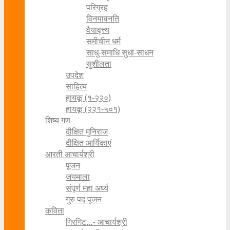
परिग्रह
विनयावनति
वैयावृत्त्य
समीचीन धर्म
साधु-समाधि सुधा-साधन
सुशीलता
उपदेश
साहित्य
हायकू (१‍-२२०)
हायकू (२२१-५०१)
शिष्य गण
दीक्षित मुनिराज
दीक्षित आर्यिकाएं
आरती आचार्यश्री
पूजन
जयमाला
संपूर्ण महा अर्घ्य
गुरु पद पूजन
कविता
गिरगिट…- आचार्यश्री