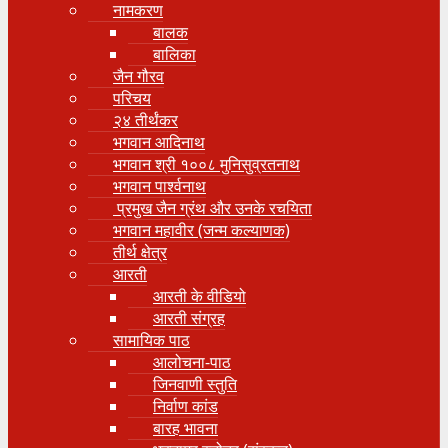
नामकरण
बालक
बालिका
जैन गौरव
परिचय
२४ तीर्थंकर
भगवान आदिनाथ
भगवान श्री १००८ मुनिसुव्रतनाथ
भगवान पार्श्वनाथ
प्रमुख जैन ग्रंथ और उनके रचयिता
भगवान महावीर (जन्म कल्याणक)
तीर्थ क्षेत्र
आरती
आरती के वीडियो
आरती संग्रह
सामायिक पाठ
आलोचना-पाठ
जिनवाणी स्तुति
निर्वाण कांड
बारह भावना