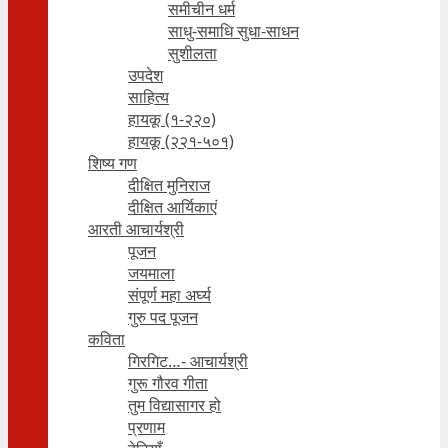
समीचीन धर्म
साधु-समाधि सुधा-साधन
सुशीलता
उपदेश
साहित्य
हायकू (१‍-२२०)
हायकू (२२१-५०१)
शिष्य गण
दीक्षित मुनिराज
दीक्षित आर्यिकाएं
आरती आचार्यश्री
पूजन
जयमाला
संपूर्ण महा अर्घ्य
गुरु पद पूजन
कविता
गिरगिट…- आचार्यश्री
गुरू गौरव गीता
तुम विद्यासागर हो
प्रणाम