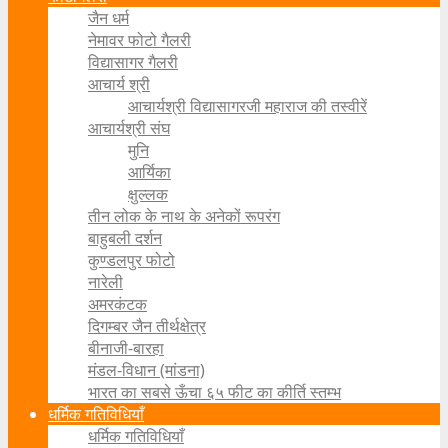
जैन धर्म
नेमावर फोटो गैलरी
विद्यासागर गैलरी
आचार्य श्री
आचार्यश्री विद्यासागरजी महाराज की तस्वीरें
आचार्यश्री संघ
मुनि
आर्यिका
क्षुल्लक
तीन लोक के नाथ के अनेकों रूपरंग
बाहुबली दर्शन
कुण्डलपुर फोटो
नारेली
अमरकंटक
दिगम्बर जैन तीर्थक्षेत्र
बीनाजी-बारहा
मंडल-विधान (मांडना)
भारत का सबसे ऊँचा ६५ फीट का कीर्ति स्तम्भ
धर्मिक गतिविधियाँ
धर्मिक गतिविधियाँ