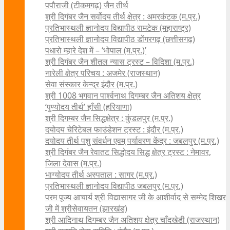
पपौराजी (टीकमगढ़) जैन तीर्थ
श्री दिगंबर जैन सर्वोदय तीर्थ क्षेत्र : अमरकंटक (म.प्र.)
प्रतिभास्थली ज्ञानोदय विद्यापीठ रामटेक (महाराष्ट्र)
प्रतिभास्थली ज्ञानोदय विद्यापीठ डोंगरगढ़ (छत्तीसगढ़)
पधारो म्हारे देश में – ‘भोपाल (म.प्र.)’
श्री दिगंबर जैन शीतल न्यास ट्रस्ट – विदिशा (म.प्र.)
नारेली क्षेत्र परिचय : अजमेर (राजस्थान)
सेवा संस्कार केन्द्र इंदौर (म.प्र.)
श्री 1008 भगवान पार्श्वनाथ दिगम्बर जैन अतिशय क्षे‍त्र
‘पुण्योदय तीर्थ’ हाँसी (हरियाणा)
श्री दिगम्बर जैन सिद्धक्षेत्र : कुंडलपुर (म.प्र.)
दयोदय चेरिटेबल फाउंडेशन ट्रस्ट : इंदौर (म.प्र.)
दयोदय तीर्थ पशु संवर्धन एवम्‌ पर्यावरण केंद्र : जबलपुर (म.प्र.)
श्री दिगंबर जैन रेवातट सिद्धोदय सिद्ध क्षेत्र ट्रस्ट : नेमावर,
जिला देवास (म.प्र.)
भाग्योदय तीर्थ अस्पताल : सागर (म.प्र.)
प्रतिभास्थली ज्ञानोदय विद्यापीठ जबलपुर (म.प्र.)
परम पूज्य आचार्य श्री विद्यासागर जी के आशीर्वाद से सम्मेद शिखर
जी में श्रीसेवायतन (झारखंड)
श्री आदिनाथ दिगम्बर जैन अतिशय क्षेत्र चाँदखेडी (राजस्थान)