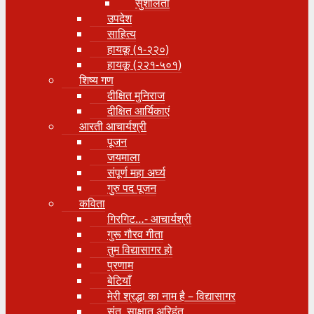
सुशीलता
उपदेश
साहित्य
हायकू (१‍-२२०)
हायकू (२२१-५०१)
शिष्य गण
दीक्षित मुनिराज
दीक्षित आर्यिकाएं
आरती आचार्यश्री
पूजन
जयमाला
संपूर्ण महा अर्घ्य
गुरु पद पूजन
कविता
गिरगिट…- आचार्यश्री
गुरू गौरव गीता
तुम विद्यासागर हो
प्रणाम
बेटियाँ
मेरी श्रद्धा का नाम है – विद्यासागर
संत, साक्षात् अरिहंत