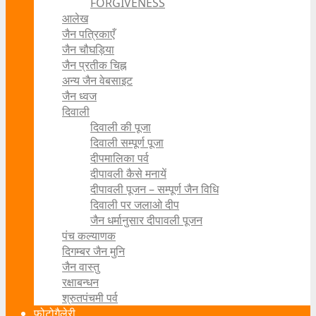
FORGIVENESS
आलेख
जैन पत्रिकाएँ
जैन चौघड़िया
जैन प्रतीक चिह्न
अन्य जैन वेबसाइट
जैन ध्वज
दिवाली
दिवाली की पूजा
दिवाली सम्पूर्ण पूजा
दीपमालिका पर्व
दीपावली कैसे मनायें
दीपावली पूजन – सम्पूर्ण जैन विधि
दिवाली पर जलाओ दीप
जैन धर्मानुसार दीपावली पूजन
पंच कल्याणक
दिगम्बर जैन मुनि
जैन वास्तु
रक्षाबन्धन
श्रुतपंचमी पर्व
फोटोगैलेरी