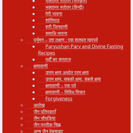
भक्तामर स्तोत्र (संस्कृत)
भक्तामर स्तोत्र (हिन्दी)
मेरी भावना
शांतिपाठ
श्री जिनवाणी
समाधि भावना
पर्युषण – दश लक्षण : एक शाश्वत महापर्व
Paryushan Parv and Divine Fasting
Recipes
पर्वों का सरताज
क्षमावाणी
उत्तम क्षमा अर्थात परम क्षमा
उत्तम क्षमा, सबको क्षमा, सबसे क्षमा
क्षमावाणी – एक पर्व
क्षमावाणी – विविध विचार
Forgiveness
आलेख
जैन पत्रिकाएँ
जैन चौघड़िया
जैन प्रतीक चिह्न
अन्य जैन वेबसाइट