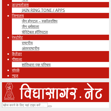
डाउनलोड्स
JAIN RING TONE / APPS
जिनालय
जैन होस्टल – स्कॉलरशिप
जैन धर्मशाला
चेरिटेबल हॉस्पिटल
रेस्टोरेंट
राष्ट्रीय
अंतरराष्ट्रीय
कैलेंडर
गौशाला
शांतिधारा एक परिचय
संपर्क
न्यूज़