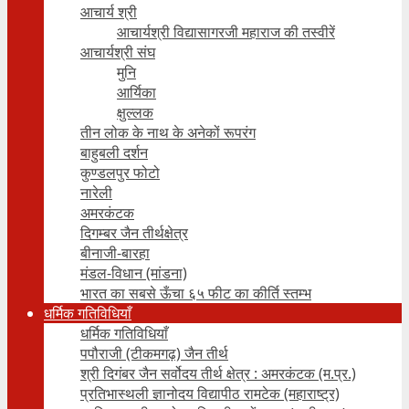
आचार्य श्री
आचार्यश्री विद्यासागरजी महाराज की तस्वीरें
आचार्यश्री संघ
मुनि
आर्यिका
क्षुल्लक
तीन लोक के नाथ के अनेकों रूपरंग
बाहुबली दर्शन
कुण्डलपुर फोटो
नारेली
अमरकंटक
दिगम्बर जैन तीर्थक्षेत्र
बीनाजी-बारहा
मंडल-विधान (मांडना)
भारत का सबसे ऊँचा ६५ फीट का कीर्ति स्तम्भ
धर्मिक गतिविधियाँ
धर्मिक गतिविधियाँ
पपौराजी (टीकमगढ़) जैन तीर्थ
श्री दिगंबर जैन सर्वोदय तीर्थ क्षेत्र : अमरकंटक (म.प्र.)
प्रतिभास्थली ज्ञानोदय विद्यापीठ रामटेक (महाराष्ट्र)