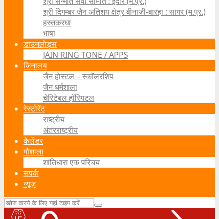
श्री सन्मति सेवा समिति : इंदौर (म.प्र.)
श्री दिगम्बर जैन अतिशय क्षेत्र बीनाजी-बारहा : सागर (म.प्र.)
हस्तकरघा
भाषा
डाउनलोड्स
JAIN RING TONE / APPS
जिनालय
जैन होस्टल – स्कॉलरशिप
जैन धर्मशाला
चेरिटेबल हॉस्पिटल
रेस्टोरेंट
राष्ट्रीय
अंतरराष्ट्रीय
कैलेंडर
गौशाला
शांतिधारा एक परिचय
संपर्क
न्यूज़