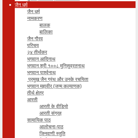
जैन धर्म
जैन धर्म
नामकरण
बालक
बालिका
जैन गौरव
परिचय
२४ तीर्थंकर
भगवान आदिनाथ
भगवान श्री १००८ मुनिसुव्रतनाथ
भगवान पार्श्वनाथ
प्रमुख जैन ग्रंथ और उनके रचयिता
भगवान महावीर (जन्म कल्याणक)
तीर्थ क्षेत्र
आरती
आरती के वीडियो
आरती संग्रह
सामायिक पाठ
आलोचना-पाठ
जिनवाणी स्तुति