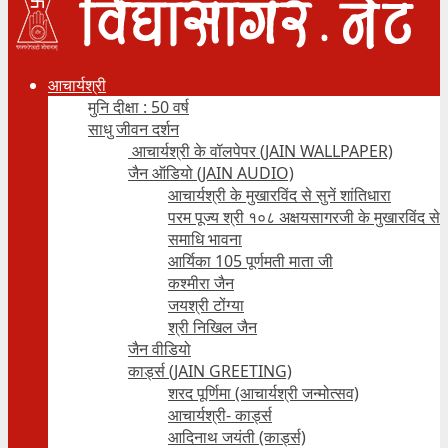
आचार्यश्री
मुनि दीक्षा : 50 वर्ष
साधु जीवन दर्शन
आचार्यश्री के वॉलपेपर (JAIN WALLPAPER)
जैन ऑडियो (JAIN AUDIO)
आचार्यश्री के मुखारविंद से सुनें शांतिधारा
परम पूज्य श्री १०८ अक्षयसागरजी के मुखारविंद से
समाधि भावना
आर्यिका 105 पूर्णमती माता जी
कश्मीरा जैन
जयश्री टोंग्या
श्री निखिल जैन
जैन वीडियो
कार्ड्स (JAIN GREETING)
शरद पूर्णिमा (आचार्यश्री जन्मोत्सव)
आचार्यश्री- कार्ड्स
आदिनाथ जयंती (कार्ड्स)