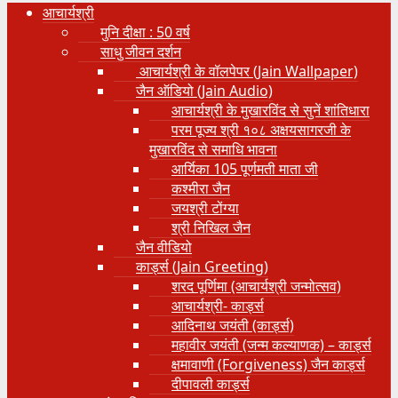
आचार्यश्री
मुनि दीक्षा : 50 वर्ष
साधु जीवन दर्शन
आचार्यश्री के वॉलपेपर (Jain Wallpaper)
जैन ऑडियो (Jain Audio)
आचार्यश्री के मुखारविंद से सुनें शांतिधारा
परम पूज्य श्री १०८ अक्षयसागरजी के
मुखारविंद से समाधि भावना
आर्यिका 105 पूर्णमती माता जी
कश्मीरा जैन
जयश्री टोंग्या
श्री निखिल जैन
जैन वीडियो
कार्ड्स (Jain Greeting)
शरद पूर्णिमा (आचार्यश्री जन्मोत्सव)
आचार्यश्री- कार्ड्स
आदिनाथ जयंती (कार्ड्स)
महावीर जयंती (जन्म कल्याणक) – कार्ड्स
क्षमावाणी (Forgiveness) जैन कार्ड्स
दीपावली कार्ड्स