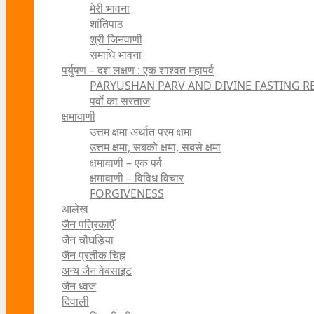
मेरी भावना
शांतिपाठ
श्री जिनवाणी
समाधि भावना
पर्युषण – दश लक्षण : एक शाश्वत महापर्व
PARYUSHAN PARV AND DIVINE FASTING R
पर्वों का सरताज
क्षमावाणी
उत्तम क्षमा अर्थात परम क्षमा
उत्तम क्षमा, सबको क्षमा, सबसे क्षमा
क्षमावाणी – एक पर्व
क्षमावाणी – विविध विचार
FORGIVENESS
आलेख
जैन पत्रिकाएँ
जैन चौघड़िया
जैन प्रतीक चिह्न
अन्य जैन वेबसाइट
जैन ध्वज
दिवाली