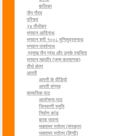
बालिका
जैन गौरव
परिचय
२४ तीर्थंकर
भगवान आदिनाथ
भगवान श्री १००८ मुनिसुव्रतनाथ
भगवान पार्श्वनाथ
प्रमुख जैन ग्रंथ और उनके रचयिता
भगवान महावीर (जन्म कल्याणक)
तीर्थ क्षेत्र
आरती
आरती के वीडियो
आरती संग्रह
सामायिक पाठ
आलोचना-पाठ
जिनवाणी स्तुति
निर्वाण कांड
बारह भावना
भक्तामर स्तोत्र (संस्कृत)
भक्तामर स्तोत्र (हिन्दी)