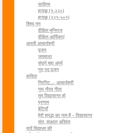
साहित्य
हायकू (१‍-२२०)
हायकू (२२१-५०१)
शिष्य गण
दीक्षित मुनिराज
दीक्षित आर्यिकाएं
आरती आचार्यश्री
पूजन
जयमाला
संपूर्ण महा अर्घ्य
गुरु पद पूजन
कविता
गिरगिट…- आचार्यश्री
गुरू गौरव गीता
तुम विद्यासागर हो
प्रणाम
बेटियाँ
मेरी श्रद्धा का नाम है – विद्यासागर
संत, साक्षात् अरिहंत
यादें विद्याधर की