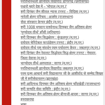
प्रतिभास्थली ज्ञानोदय विद्यापीठ डोंगरगढ़ (छत्तीसगढ़)
पधारो म्हारे देश में – ‘भोपाल (म.प्र.)’
श्री दिगंबर जैन शीतल न्यास ट्रस्ट – विदिशा (म.प्र.)
नारेली क्षेत्र परिचय : अजमेर (राजस्थान)
सेवा संस्कार केन्द्र इंदौर (म.प्र.)
श्री 1008 भगवान पार्श्वनाथ दिगम्बर जैन अतिशय क्षे‍त्र
‘पुण्योदय तीर्थ’ हाँसी (हरियाणा)
श्री दिगम्बर जैन सिद्धक्षेत्र : कुंडलपुर (म.प्र.)
दयोदय चेरिटेबल फाउंडेशन ट्रस्ट : इंदौर (म.प्र.)
दयोदय तीर्थ पशु संवर्धन एवम्‌ पर्यावरण केंद्र : जबलपुर (म.प्र.)
श्री दिगंबर जैन रेवातट सिद्धोदय सिद्ध क्षेत्र ट्रस्ट : नेमावर,
जिला देवास (म.प्र.)
भाग्योदय तीर्थ अस्पताल : सागर (म.प्र.)
प्रतिभास्थली ज्ञानोदय विद्यापीठ जबलपुर (म.प्र.)
परम पूज्य आचार्य श्री विद्यासागर जी के आशीर्वाद से सम्मेद शिखर
जी में श्रीसेवायतन (झारखंड)
श्री आदिनाथ दिगम्बर जैन अतिशय क्षेत्र चाँदखेडी (राजस्थान)
श्री सन्मति सेवा समिति : इंदौर (म.प्र.)
श्री दिगम्बर जैन अतिशय क्षेत्र बीनाजी-बारहा : सागर (म.प्र.)
हस्तकरघा
भाषा