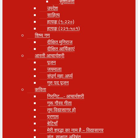
सुशीलता
उपदेश
साहित्य
हायकू (१‍-२२०)
हायकू (२२१-५०१)
शिष्य गण
दीक्षित मुनिराज
दीक्षित आर्यिकाएं
आरती आचार्यश्री
पूजन
जयमाला
संपूर्ण महा अर्घ्य
गुरु पद पूजन
कविता
गिरगिट…- आचार्यश्री
गुरू गौरव गीता
तुम विद्यासागर हो
प्रणाम
बेटियाँ
मेरी श्रद्धा का नाम है – विद्यासागर
संत, साक्षात् अरिहंत