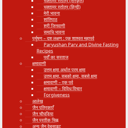
भक्तामर स्तोत्र (संस्कृत)
भक्तामर स्तोत्र (हिन्दी)
मेरी भावना
शांतिपाठ
श्री जिनवाणी
समाधि भावना
पर्युषण – दश लक्षण : एक शाश्वत महापर्व
Paryushan Parv and Divine Fasting
Recipes
पर्वों का सरताज
क्षमावाणी
उत्तम क्षमा अर्थात परम क्षमा
उत्तम क्षमा, सबको क्षमा, सबसे क्षमा
क्षमावाणी – एक पर्व
क्षमावाणी – विविध विचार
Forgiveness
आलेख
जैन पत्रिकाएँ
जैन चौघड़िया
जैन प्रतीक चिह्न
अन्य जैन वेबसाइट