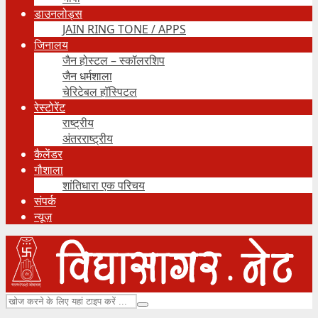
डाउनलोड्स
JAIN RING TONE / APPS
जिनालय
जैन होस्टल – स्कॉलरशिप
जैन धर्मशाला
चेरिटेबल हॉस्पिटल
रेस्टोरेंट
राष्ट्रीय
अंतरराष्ट्रीय
कैलेंडर
गौशाला
शांतिधारा एक परिचय
संपर्क
न्यूज़