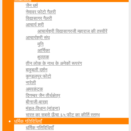
जैन धर्म
नेमावर फोटो गैलरी
विद्यासागर गैलरी
आचार्य श्री
आचार्यश्री विद्यासागरजी महाराज की तस्वीरें
आचार्यश्री संघ
मुनि
आर्यिका
क्षुल्लक
तीन लोक के नाथ के अनेकों रूपरंग
बाहुबली दर्शन
कुण्डलपुर फोटो
नारेली
अमरकंटक
दिगम्बर जैन तीर्थक्षेत्र
बीनाजी-बारहा
मंडल-विधान (मांडना)
भारत का सबसे ऊँचा ६५ फीट का कीर्ति स्तम्भ
धर्मिक गतिविधियाँ
धर्मिक गतिविधियाँ