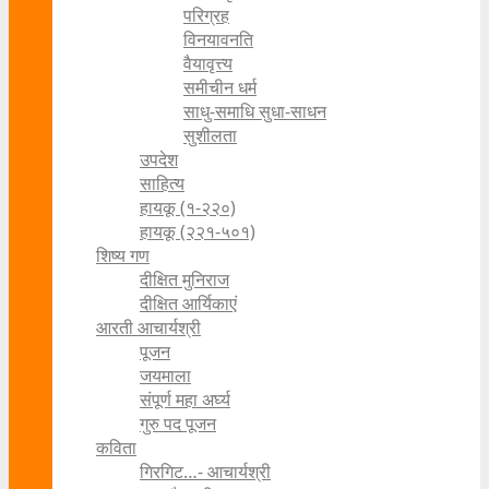
परिग्रह
विनयावनति
वैयावृत्त्य
समीचीन धर्म
साधु-समाधि सुधा-साधन
सुशीलता
उपदेश
साहित्य
हायकू (१‍-२२०)
हायकू (२२१-५०१)
शिष्य गण
दीक्षित मुनिराज
दीक्षित आर्यिकाएं
आरती आचार्यश्री
पूजन
जयमाला
संपूर्ण महा अर्घ्य
गुरु पद पूजन
कविता
गिरगिट…- आचार्यश्री