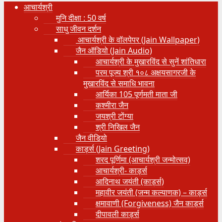
आचार्यश्री
मुनि दीक्षा : 50 वर्ष
साधु जीवन दर्शन
आचार्यश्री के वॉलपेपर (Jain Wallpaper)
जैन ऑडियो (Jain Audio)
आचार्यश्री के मुखारविंद से सुनें शांतिधारा
परम पूज्य श्री १०८ अक्षयसागरजी के
मुखारविंद से समाधि भावना
आर्यिका 105 पूर्णमती माता जी
कश्मीरा जैन
जयश्री टोंग्या
श्री निखिल जैन
जैन वीडियो
कार्ड्स (Jain Greeting)
शरद पूर्णिमा (आचार्यश्री जन्मोत्सव)
आचार्यश्री- कार्ड्स
आदिनाथ जयंती (कार्ड्स)
महावीर जयंती (जन्म कल्याणक) – कार्ड्स
क्षमावाणी (Forgiveness) जैन कार्ड्स
दीपावली कार्ड्स