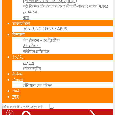
श्री सन्मति सेवा समिति : इंदौर (म.प्र.)
श्री दिगम्बर जैन अतिशय क्षेत्र बीनाजी-बारहा : सागर (म.प्र.)
हस्तकरघा
भाषा
डाउनलोड्स
JAIN RING TONE / APPS
जिनालय
जैन होस्टल – स्कॉलरशिप
जैन धर्मशाला
चेरिटेबल हॉस्पिटल
रेस्टोरेंट
राष्ट्रीय
अंतरराष्ट्रीय
कैलेंडर
गौशाला
शांतिधारा एक परिचय
संपर्क
न्यूज़