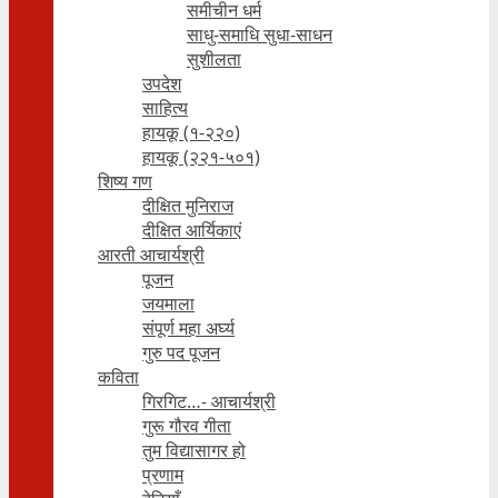
समीचीन धर्म
साधु-समाधि सुधा-साधन
सुशीलता
उपदेश
साहित्य
हायकू (१‍-२२०)
हायकू (२२१-५०१)
शिष्य गण
दीक्षित मुनिराज
दीक्षित आर्यिकाएं
आरती आचार्यश्री
पूजन
जयमाला
संपूर्ण महा अर्घ्य
गुरु पद पूजन
कविता
गिरगिट…- आचार्यश्री
गुरू गौरव गीता
तुम विद्यासागर हो
प्रणाम