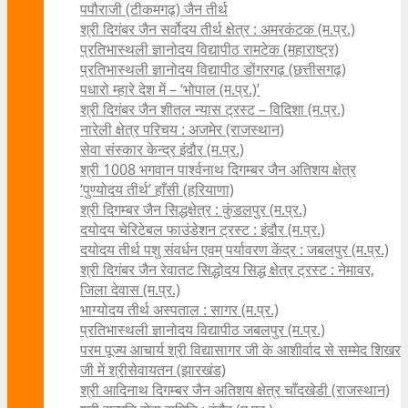
पपौराजी (टीकमगढ़) जैन तीर्थ
श्री दिगंबर जैन सर्वोदय तीर्थ क्षेत्र : अमरकंटक (म.प्र.)
प्रतिभास्थली ज्ञानोदय विद्यापीठ रामटेक (महाराष्ट्र)
प्रतिभास्थली ज्ञानोदय विद्यापीठ डोंगरगढ़ (छत्तीसगढ़)
पधारो म्हारे देश में – ‘भोपाल (म.प्र.)’
श्री दिगंबर जैन शीतल न्यास ट्रस्ट – विदिशा (म.प्र.)
नारेली क्षेत्र परिचय : अजमेर (राजस्थान)
सेवा संस्कार केन्द्र इंदौर (म.प्र.)
श्री 1008 भगवान पार्श्वनाथ दिगम्बर जैन अतिशय क्षे‍त्र
‘पुण्योदय तीर्थ’ हाँसी (हरियाणा)
श्री दिगम्बर जैन सिद्धक्षेत्र : कुंडलपुर (म.प्र.)
दयोदय चेरिटेबल फाउंडेशन ट्रस्ट : इंदौर (म.प्र.)
दयोदय तीर्थ पशु संवर्धन एवम्‌ पर्यावरण केंद्र : जबलपुर (म.प्र.)
श्री दिगंबर जैन रेवातट सिद्धोदय सिद्ध क्षेत्र ट्रस्ट : नेमावर,
जिला देवास (म.प्र.)
भाग्योदय तीर्थ अस्पताल : सागर (म.प्र.)
प्रतिभास्थली ज्ञानोदय विद्यापीठ जबलपुर (म.प्र.)
परम पूज्य आचार्य श्री विद्यासागर जी के आशीर्वाद से सम्मेद शिखर
जी में श्रीसेवायतन (झारखंड)
श्री आदिनाथ दिगम्बर जैन अतिशय क्षेत्र चाँदखेडी (राजस्थान)