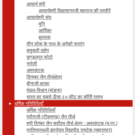
आचार्य श्री
आचार्यश्री विद्यासागरजी महाराज की तस्वीरें
आचार्यश्री संघ
मुनि
आर्यिका
क्षुल्लक
तीन लोक के नाथ के अनेकों रूपरंग
बाहुबली दर्शन
कुण्डलपुर फोटो
नारेली
अमरकंटक
दिगम्बर जैन तीर्थक्षेत्र
बीनाजी-बारहा
मंडल-विधान (मांडना)
भारत का सबसे ऊँचा ६५ फीट का कीर्ति स्तम्भ
धर्मिक गतिविधियाँ
धर्मिक गतिविधियाँ
पपौराजी (टीकमगढ़) जैन तीर्थ
श्री दिगंबर जैन सर्वोदय तीर्थ क्षेत्र : अमरकंटक (म.प्र.)
प्रतिभास्थली ज्ञानोदय विद्यापीठ रामटेक (महाराष्ट्र)