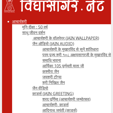
आचार्यश्री
मुनि दीक्षा : 50 वर्ष
साधु जीवन दर्शन
आचार्यश्री के वॉलपेपर (JAIN WALLPAPER)
जैन ऑडियो (JAIN AUDIO)
आचार्यश्री के मुखारविंद से सुनें शांतिधारा
परम पूज्य श्री १०८ अक्षयसागरजी के मुखारविंद से
समाधि भावना
आर्यिका 105 पूर्णमती माता जी
कश्मीरा जैन
जयश्री टोंग्या
श्री निखिल जैन
जैन वीडियो
कार्ड्स (JAIN GREETING)
शरद पूर्णिमा (आचार्यश्री जन्मोत्सव)
आचार्यश्री- कार्ड्स
आदिनाथ जयंती (कार्ड्स)