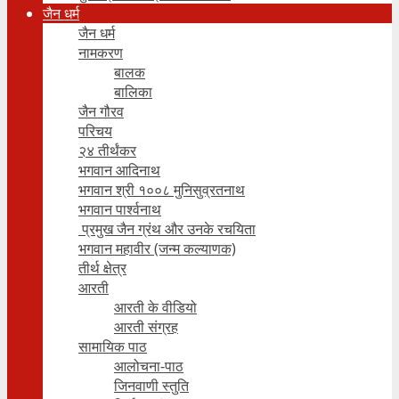
जैन धर्म
जैन धर्म
नामकरण
बालक
बालिका
जैन गौरव
परिचय
२४ तीर्थंकर
भगवान आदिनाथ
भगवान श्री १००८ मुनिसुव्रतनाथ
भगवान पार्श्वनाथ
प्रमुख जैन ग्रंथ और उनके रचयिता
भगवान महावीर (जन्म कल्याणक)
तीर्थ क्षेत्र
आरती
आरती के वीडियो
आरती संग्रह
सामायिक पाठ
आलोचना-पाठ
जिनवाणी स्तुति