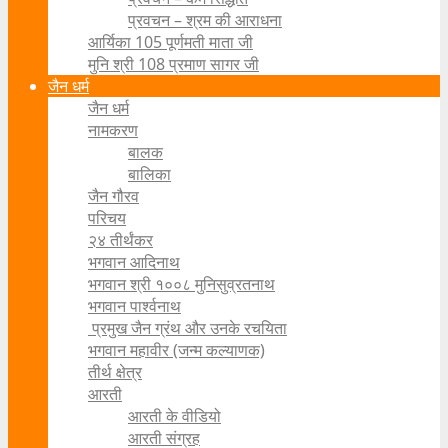
प्रवचन – श्रम की आराधना
आर्यिका 105 पूर्णमती माता जी
मुनि श्री 108 प्रमाण सागर जी
जैन धर्म
जैन धर्म
नामकरण
बालक
बालिका
जैन गौरव
परिचय
२४ तीर्थंकर
भगवान आदिनाथ
भगवान श्री १००८ मुनिसुव्रतनाथ
भगवान पार्श्वनाथ
प्रमुख जैन ग्रंथ और उनके रचयिता
भगवान महावीर (जन्म कल्याणक)
तीर्थ क्षेत्र
आरती
आरती के वीडियो
आरती संग्रह