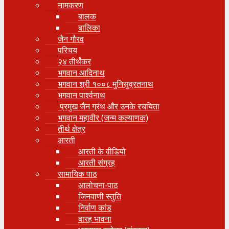
नामकरण
बालक
बालिका
जैन गौरव
परिचय
२४ तीर्थंकर
भगवान आदिनाथ
भगवान श्री १००८ मुनिसुव्रतनाथ
भगवान पार्श्वनाथ
प्रमुख जैन ग्रंथ और उनके रचयिता
भगवान महावीर (जन्म कल्याणक)
तीर्थ क्षेत्र
आरती
आरती के वीडियो
आरती संग्रह
सामायिक पाठ
आलोचना-पाठ
जिनवाणी स्तुति
निर्वाण कांड
बारह भावना