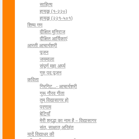
साहित्य
हायकू (१‍-२२०)
हायकू (२२१-५०१)
शिष्य गण
दीक्षित मुनिराज
दीक्षित आर्यिकाएं
आरती आचार्यश्री
पूजन
जयमाला
संपूर्ण महा अर्घ्य
गुरु पद पूजन
कविता
गिरगिट…- आचार्यश्री
गुरू गौरव गीता
तुम विद्यासागर हो
प्रणाम
बेटियाँ
मेरी श्रद्धा का नाम है – विद्यासागर
संत, साक्षात् अरिहंत
यादें विद्याधर की