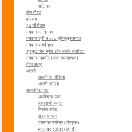
बालिका
जैन गौरव
परिचय
२४ तीर्थंकर
भगवान आदिनाथ
भगवान श्री १००८ मुनिसुव्रतनाथ
भगवान पार्श्वनाथ
प्रमुख जैन ग्रंथ और उनके रचयिता
भगवान महावीर (जन्म कल्याणक)
तीर्थ क्षेत्र
आरती
आरती के वीडियो
आरती संग्रह
सामायिक पाठ
आलोचना-पाठ
जिनवाणी स्तुति
निर्वाण कांड
बारह भावना
भक्तामर स्तोत्र (संस्कृत)
भक्तामर स्तोत्र (हिन्दी)