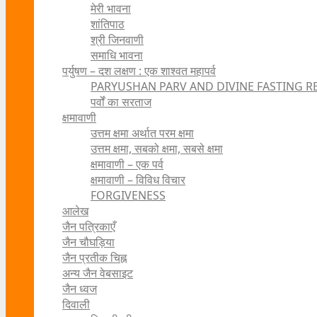
मेरी भावना
शांतिपाठ
श्री जिनवाणी
समाधि भावना
पर्युषण – दश लक्षण : एक शाश्वत महापर्व
PARYUSHAN PARV AND DIVINE FASTING R
पर्वों का सरताज
क्षमावाणी
उत्तम क्षमा अर्थात परम क्षमा
उत्तम क्षमा, सबको क्षमा, सबसे क्षमा
क्षमावाणी – एक पर्व
क्षमावाणी – विविध विचार
FORGIVENESS
आलेख
जैन पत्रिकाएँ
जैन चौघड़िया
जैन प्रतीक चिह्न
अन्य जैन वेबसाइट
जैन ध्वज
दिवाली