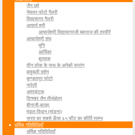
जैन धर्म
नेमावर फोटो गैलरी
विद्यासागर गैलरी
आचार्य श्री
आचार्यश्री विद्यासागरजी महाराज की तस्वीरें
आचार्यश्री संघ
मुनि
आर्यिका
क्षुल्लक
तीन लोक के नाथ के अनेकों रूपरंग
बाहुबली दर्शन
कुण्डलपुर फोटो
नारेली
अमरकंटक
दिगम्बर जैन तीर्थक्षेत्र
बीनाजी-बारहा
मंडल-विधान (मांडना)
भारत का सबसे ऊँचा ६५ फीट का कीर्ति स्तम्भ
धर्मिक गतिविधियाँ
धर्मिक गतिविधियाँ