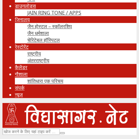
डाउनलोड्स
JAIN RING TONE / APPS
जिनालय
जैन होस्टल – स्कॉलरशिप
जैन धर्मशाला
चेरिटेबल हॉस्पिटल
रेस्टोरेंट
राष्ट्रीय
अंतरराष्ट्रीय
कैलेंडर
गौशाला
शांतिधारा एक परिचय
संपर्क
न्यूज़