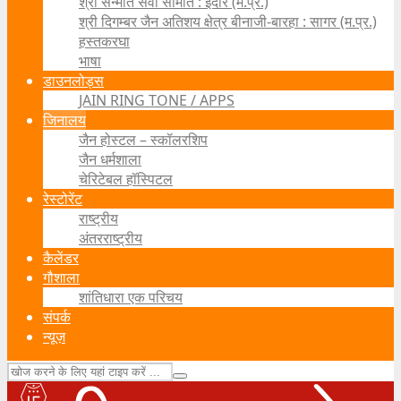
श्री सन्मति सेवा समिति : इंदौर (म.प्र.)
श्री दिगम्बर जैन अतिशय क्षेत्र बीनाजी-बारहा : सागर (म.प्र.)
हस्तकरघा
भाषा
डाउनलोड्स
JAIN RING TONE / APPS
जिनालय
जैन होस्टल – स्कॉलरशिप
जैन धर्मशाला
चेरिटेबल हॉस्पिटल
रेस्टोरेंट
राष्ट्रीय
अंतरराष्ट्रीय
कैलेंडर
गौशाला
शांतिधारा एक परिचय
संपर्क
न्यूज़