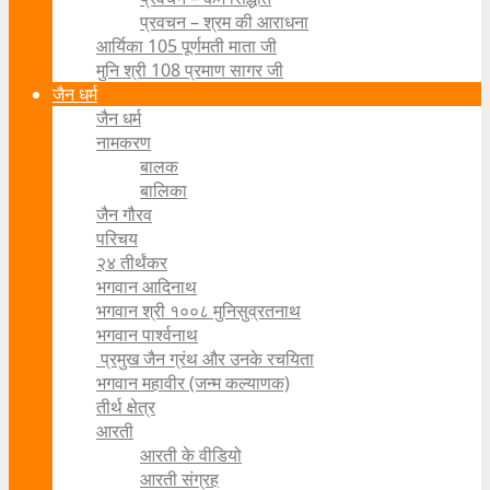
प्रवचन – श्रम की आराधना
आर्यिका 105 पूर्णमती माता जी
मुनि श्री 108 प्रमाण सागर जी
जैन धर्म
जैन धर्म
नामकरण
बालक
बालिका
जैन गौरव
परिचय
२४ तीर्थंकर
भगवान आदिनाथ
भगवान श्री १००८ मुनिसुव्रतनाथ
भगवान पार्श्वनाथ
प्रमुख जैन ग्रंथ और उनके रचयिता
भगवान महावीर (जन्म कल्याणक)
तीर्थ क्षेत्र
आरती
आरती के वीडियो
आरती संग्रह