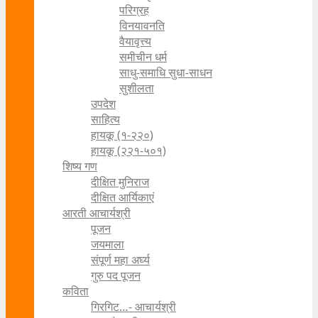
परिग्रह
विनयावनति
वैयावृत्त्य
समीचीन धर्म
साधु-समाधि सुधा-साधन
सुशीलता
उपदेश
साहित्य
हायकू (१‍-२२०)
हायकू (२२१-५०१)
शिष्य गण
दीक्षित मुनिराज
दीक्षित आर्यिकाएं
आरती आचार्यश्री
पूजन
जयमाला
संपूर्ण महा अर्घ्य
गुरु पद पूजन
कविता
गिरगिट…- आचार्यश्री