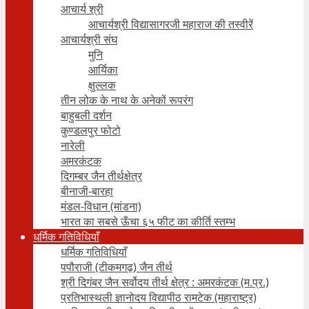
आचार्य श्री
आचार्यश्री विद्यासागरजी महाराज की तस्वीरें
आचार्यश्री संघ
मुनि
आर्यिका
क्षुल्लक
तीन लोक के नाथ के अनेकों रूपरंग
बाहुबली दर्शन
कुण्डलपुर फोटो
नारेली
अमरकंटक
दिगम्बर जैन तीर्थक्षेत्र
बीनाजी-बारहा
मंडल-विधान (मांडना)
भारत का सबसे ऊँचा ६५ फीट का कीर्ति स्तम्भ
धर्मिक गतिविधियाँ
धर्मिक गतिविधियाँ
पपौराजी (टीकमगढ़) जैन तीर्थ
श्री दिगंबर जैन सर्वोदय तीर्थ क्षेत्र : अमरकंटक (म.प्र.)
प्रतिभास्थली ज्ञानोदय विद्यापीठ रामटेक (महाराष्ट्र)