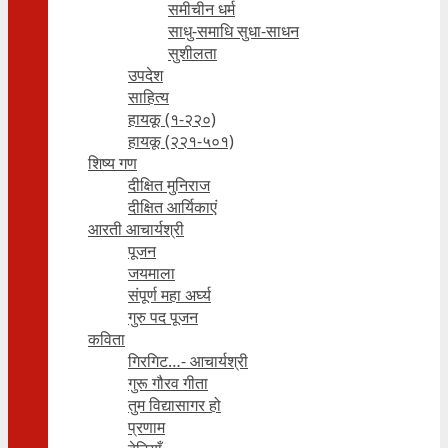
समीचीन धर्म
साधु-समाधि सुधा-साधन
सुशीलता
उपदेश
साहित्य
हायकू (१‍-२२०)
हायकू (२२१-५०१)
शिष्य गण
दीक्षित मुनिराज
दीक्षित आर्यिकाएं
आरती आचार्यश्री
पूजन
जयमाला
संपूर्ण महा अर्घ्य
गुरु पद पूजन
कविता
गिरगिट…- आचार्यश्री
गुरू गौरव गीता
तुम विद्यासागर हो
प्रणाम