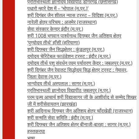
प्रतिभास्थली ज्ञानोदय विद्यापीठ डोंगरगढ़ (छत्तीसगढ़)
पधारो म्हारे देश में – ‘भोपाल (म.प्र.)’
श्री दिगंबर जैन शीतल न्यास ट्रस्ट – विदिशा (म.प्र.)
नारेली क्षेत्र परिचय : अजमेर (राजस्थान)
सेवा संस्कार केन्द्र इंदौर (म.प्र.)
श्री 1008 भगवान पार्श्वनाथ दिगम्बर जैन अतिशय क्षे‍त्र
‘पुण्योदय तीर्थ’ हाँसी (हरियाणा)
श्री दिगम्बर जैन सिद्धक्षेत्र : कुंडलपुर (म.प्र.)
दयोदय चेरिटेबल फाउंडेशन ट्रस्ट : इंदौर (म.प्र.)
दयोदय तीर्थ पशु संवर्धन एवम्‌ पर्यावरण केंद्र : जबलपुर (म.प्र.)
श्री दिगंबर जैन रेवातट सिद्धोदय सिद्ध क्षेत्र ट्रस्ट : नेमावर,
जिला देवास (म.प्र.)
भाग्योदय तीर्थ अस्पताल : सागर (म.प्र.)
प्रतिभास्थली ज्ञानोदय विद्यापीठ जबलपुर (म.प्र.)
परम पूज्य आचार्य श्री विद्यासागर जी के आशीर्वाद से सम्मेद शिखर
जी में श्रीसेवायतन (झारखंड)
श्री आदिनाथ दिगम्बर जैन अतिशय क्षेत्र चाँदखेडी (राजस्थान)
श्री सन्मति सेवा समिति : इंदौर (म.प्र.)
श्री दिगम्बर जैन अतिशय क्षेत्र बीनाजी-बारहा : सागर (म.प्र.)
हस्तकरघा
भाषा