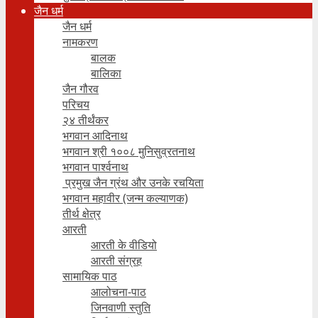
जैन धर्म
जैन धर्म
नामकरण
बालक
बालिका
जैन गौरव
परिचय
२४ तीर्थंकर
भगवान आदिनाथ
भगवान श्री १००८ मुनिसुव्रतनाथ
भगवान पार्श्वनाथ
प्रमुख जैन ग्रंथ और उनके रचयिता
भगवान महावीर (जन्म कल्याणक)
तीर्थ क्षेत्र
आरती
आरती के वीडियो
आरती संग्रह
सामायिक पाठ
आलोचना-पाठ
जिनवाणी स्तुति