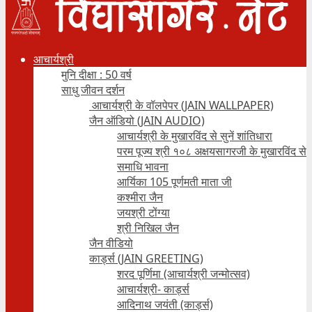
आचार्यश्री
मुनि दीक्षा : 50 वर्ष
साधु जीवन दर्शन
आचार्यश्री के वॉलपेपर (JAIN WALLPAPER)
जैन ऑडियो (JAIN AUDIO)
आचार्यश्री के मुखारविंद से सुनें शांतिधारा
परम पूज्य श्री १०८ अक्षयसागरजी के मुखारविंद से
समाधि भावना
आर्यिका 105 पूर्णमती माता जी
कश्मीरा जैन
जयश्री टोंग्या
श्री निखिल जैन
जैन वीडियो
कार्ड्स (JAIN GREETING)
शरद पूर्णिमा (आचार्यश्री जन्मोत्सव)
आचार्यश्री- कार्ड्स
आदिनाथ जयंती (कार्ड्स)