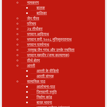
नामकरण
बालक
बालिका
जैन गौरव
परिचय
२४ तीर्थंकर
भगवान आदिनाथ
भगवान श्री १००८ मुनिसुव्रतनाथ
भगवान पार्श्वनाथ
प्रमुख जैन ग्रंथ और उनके रचयिता
भगवान महावीर (जन्म कल्याणक)
तीर्थ क्षेत्र
आरती
आरती के वीडियो
आरती संग्रह
सामायिक पाठ
आलोचना-पाठ
जिनवाणी स्तुति
निर्वाण कांड
बारह भावना