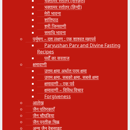
भक्तामर स्तोत्र (संस्कृत)
भक्तामर स्तोत्र (हिन्दी)
मेरी भावना
शांतिपाठ
श्री जिनवाणी
समाधि भावना
पर्युषण – दश लक्षण : एक शाश्वत महापर्व
Paryushan Parv and Divine Fasting
Recipes
पर्वों का सरताज
क्षमावाणी
उत्तम क्षमा अर्थात परम क्षमा
उत्तम क्षमा, सबको क्षमा, सबसे क्षमा
क्षमावाणी – एक पर्व
क्षमावाणी – विविध विचार
Forgiveness
आलेख
जैन पत्रिकाएँ
जैन चौघड़िया
जैन प्रतीक चिह्न
अन्य जैन वेबसाइट