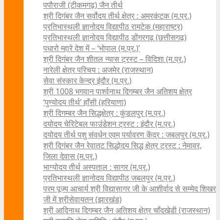
पपौराजी (टीकमगढ़) जैन तीर्थ
श्री दिगंबर जैन सर्वोदय तीर्थ क्षेत्र : अमरकंटक (म.प्र.)
प्रतिभास्थली ज्ञानोदय विद्यापीठ रामटेक (महाराष्ट्र)
प्रतिभास्थली ज्ञानोदय विद्यापीठ डोंगरगढ़ (छत्तीसगढ़)
पधारो म्हारे देश में – ‘भोपाल (म.प्र.)’
श्री दिगंबर जैन शीतल न्यास ट्रस्ट – विदिशा (म.प्र.)
नारेली क्षेत्र परिचय : अजमेर (राजस्थान)
सेवा संस्कार केन्द्र इंदौर (म.प्र.)
श्री 1008 भगवान पार्श्वनाथ दिगम्बर जैन अतिशय क्षे‍त्र
‘पुण्योदय तीर्थ’ हाँसी (हरियाणा)
श्री दिगम्बर जैन सिद्धक्षेत्र : कुंडलपुर (म.प्र.)
दयोदय चेरिटेबल फाउंडेशन ट्रस्ट : इंदौर (म.प्र.)
दयोदय तीर्थ पशु संवर्धन एवम्‌ पर्यावरण केंद्र : जबलपुर (म.प्र.)
श्री दिगंबर जैन रेवातट सिद्धोदय सिद्ध क्षेत्र ट्रस्ट : नेमावर,
जिला देवास (म.प्र.)
भाग्योदय तीर्थ अस्पताल : सागर (म.प्र.)
प्रतिभास्थली ज्ञानोदय विद्यापीठ जबलपुर (म.प्र.)
परम पूज्य आचार्य श्री विद्यासागर जी के आशीर्वाद से सम्मेद शिखर
जी में श्रीसेवायतन (झारखंड)
श्री आदिनाथ दिगम्बर जैन अतिशय क्षेत्र चाँदखेडी (राजस्थान)