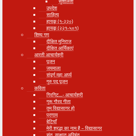
सुशीलता
उपदेश
साहित्य
हायकू (१‍-२२०)
हायकू (२२१-५०१)
शिष्य गण
दीक्षित मुनिराज
दीक्षित आर्यिकाएं
आरती आचार्यश्री
पूजन
जयमाला
संपूर्ण महा अर्घ्य
गुरु पद पूजन
कविता
गिरगिट…- आचार्यश्री
गुरू गौरव गीता
तुम विद्यासागर हो
प्रणाम
बेटियाँ
मेरी श्रद्धा का नाम है – विद्यासागर
संत, साक्षात् अरिहंत