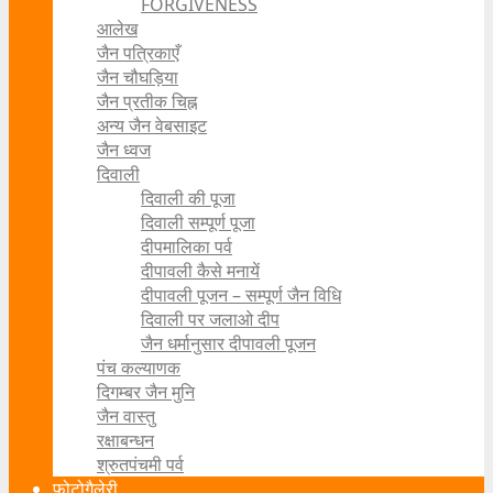
FORGIVENESS
आलेख
जैन पत्रिकाएँ
जैन चौघड़िया
जैन प्रतीक चिह्न
अन्य जैन वेबसाइट
जैन ध्वज
दिवाली
दिवाली की पूजा
दिवाली सम्पूर्ण पूजा
दीपमालिका पर्व
दीपावली कैसे मनायें
दीपावली पूजन – सम्पूर्ण जैन विधि
दिवाली पर जलाओ दीप
जैन धर्मानुसार दीपावली पूजन
पंच कल्याणक
दिगम्बर जैन मुनि
जैन वास्तु
रक्षाबन्धन
श्रुतपंचमी पर्व
फोटोगैलेरी