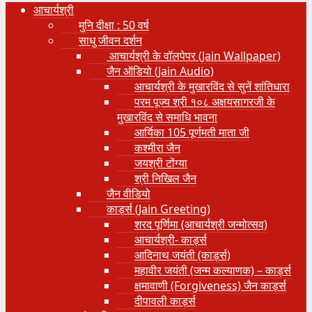
आचार्यश्री
मुनि दीक्षा : 50 वर्ष
साधु जीवन दर्शन
आचार्यश्री के वॉलपेपर (Jain Wallpaper)
जैन ऑडियो (Jain Audio)
आचार्यश्री के मुखारविंद से सुनें शांतिधारा
परम पूज्य श्री १०८ अक्षयसागरजी के
मुखारविंद से समाधि भावना
आर्यिका 105 पूर्णमती माता जी
कश्मीरा जैन
जयश्री टोंग्या
श्री निखिल जैन
जैन वीडियो
कार्ड्स (Jain Greeting)
शरद पूर्णिमा (आचार्यश्री जन्मोत्सव)
आचार्यश्री- कार्ड्स
आदिनाथ जयंती (कार्ड्स)
महावीर जयंती (जन्म कल्याणक) – कार्ड्स
क्षमावाणी (Forgiveness) जैन कार्ड्स
दीपावली कार्ड्स