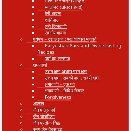
भक्तामर स्तोत्र (संस्कृत)
भक्तामर स्तोत्र (हिन्दी)
मेरी भावना
शांतिपाठ
श्री जिनवाणी
समाधि भावना
पर्युषण – दश लक्षण : एक शाश्वत महापर्व
Paryushan Parv and Divine Fasting
Recipes
पर्वों का सरताज
क्षमावाणी
उत्तम क्षमा अर्थात परम क्षमा
उत्तम क्षमा, सबको क्षमा, सबसे क्षमा
क्षमावाणी – एक पर्व
क्षमावाणी – विविध विचार
Forgiveness
आलेख
जैन पत्रिकाएँ
जैन चौघड़िया
जैन प्रतीक चिह्न
अन्य जैन वेबसाइट