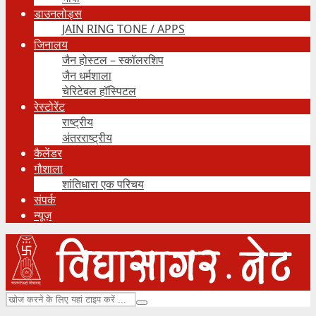
डाउनलोड्स
JAIN RING TONE / APPS
जिनालय
जैन होस्टल – स्कॉलरशिप
जैन धर्मशाला
चेरिटेबल हॉस्पिटल
रेस्टोरेंट
राष्ट्रीय
अंतरराष्ट्रीय
कैलेंडर
गौशाला
शांतिधारा एक परिचय
संपर्क
न्यूज़