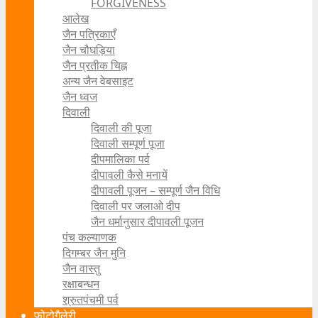
FORGIVENESS
आलेख
जैन पत्रिकाएँ
जैन चौघड़िया
जैन प्रतीक चिह्न
अन्य जैन वेबसाइट
जैन ध्वज
दिवाली
दिवाली की पूजा
दिवाली सम्पूर्ण पूजा
दीपमालिका पर्व
दीपावली कैसे मनायें
दीपावली पूजन – सम्पूर्ण जैन विधि
दिवाली पर जलाओ दीप
जैन धर्मानुसार दीपावली पूजन
पंच कल्याणक
दिगम्बर जैन मुनि
जैन वास्तु
रक्षाबन्धन
श्रुतपंचमी पर्व
फोटोगैलेरी