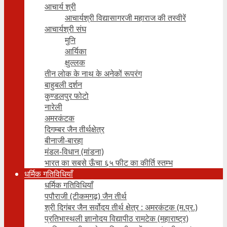
आचार्य श्री
आचार्यश्री विद्यासागरजी महाराज की तस्वीरें
आचार्यश्री संघ
मुनि
आर्यिका
क्षुल्लक
तीन लोक के नाथ के अनेकों रूपरंग
बाहुबली दर्शन
कुण्डलपुर फोटो
नारेली
अमरकंटक
दिगम्बर जैन तीर्थक्षेत्र
बीनाजी-बारहा
मंडल-विधान (मांडना)
भारत का सबसे ऊँचा ६५ फीट का कीर्ति स्तम्भ
धर्मिक गतिविधियाँ
धर्मिक गतिविधियाँ
पपौराजी (टीकमगढ़) जैन तीर्थ
श्री दिगंबर जैन सर्वोदय तीर्थ क्षेत्र : अमरकंटक (म.प्र.)
प्रतिभास्थली ज्ञानोदय विद्यापीठ रामटेक (महाराष्ट्र)