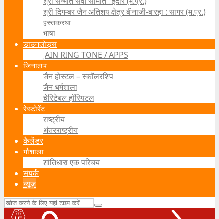
श्री सन्मति सेवा समिति : इंदौर (म.प्र.)
श्री दिगम्बर जैन अतिशय क्षेत्र बीनाजी-बारहा : सागर (म.प्र.)
हस्तकरघा
भाषा
डाउनलोड्स
JAIN RING TONE / APPS
जिनालय
जैन होस्टल – स्कॉलरशिप
जैन धर्मशाला
चेरिटेबल हॉस्पिटल
रेस्टोरेंट
राष्ट्रीय
अंतरराष्ट्रीय
कैलेंडर
गौशाला
शांतिधारा एक परिचय
संपर्क
न्यूज़