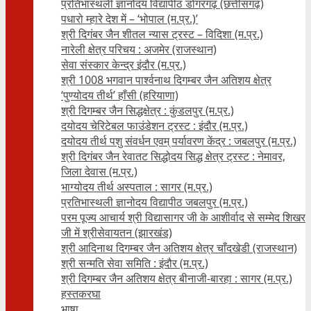
प्रतिभास्थली ज्ञानोदय विद्यापीठ डोंगरगढ़ (छत्तीसगढ़)
पधारो म्हारे देश में – ‘भोपाल (म.प्र.)’
श्री दिगंबर जैन शीतल न्यास ट्रस्ट – विदिशा (म.प्र.)
नारेली क्षेत्र परिचय : अजमेर (राजस्थान)
सेवा संस्कार केन्द्र इंदौर (म.प्र.)
श्री 1008 भगवान पार्श्वनाथ दिगम्बर जैन अतिशय क्षे‍त्र
‘पुण्योदय तीर्थ’ हाँसी (हरियाणा)
श्री दिगम्बर जैन सिद्धक्षेत्र : कुंडलपुर (म.प्र.)
दयोदय चेरिटेबल फाउंडेशन ट्रस्ट : इंदौर (म.प्र.)
दयोदय तीर्थ पशु संवर्धन एवम्‌ पर्यावरण केंद्र : जबलपुर (म.प्र.)
श्री दिगंबर जैन रेवातट सिद्धोदय सिद्ध क्षेत्र ट्रस्ट : नेमावर,
जिला देवास (म.प्र.)
भाग्योदय तीर्थ अस्पताल : सागर (म.प्र.)
प्रतिभास्थली ज्ञानोदय विद्यापीठ जबलपुर (म.प्र.)
परम पूज्य आचार्य श्री विद्यासागर जी के आशीर्वाद से सम्मेद शिखर
जी में श्रीसेवायतन (झारखंड)
श्री आदिनाथ दिगम्बर जैन अतिशय क्षेत्र चाँदखेडी (राजस्थान)
श्री सन्मति सेवा समिति : इंदौर (म.प्र.)
श्री दिगम्बर जैन अतिशय क्षेत्र बीनाजी-बारहा : सागर (म.प्र.)
हस्तकरघा
भाषा