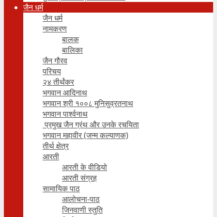
जैन धर्म
जैन धर्म
नामकरण
बालक
बालिका
जैन गौरव
परिचय
२४ तीर्थंकर
भगवान आदिनाथ
भगवान श्री १००८ मुनिसुव्रतनाथ
भगवान पार्श्वनाथ
प्रमुख जैन ग्रंथ और उनके रचयिता
भगवान महावीर (जन्म कल्याणक)
तीर्थ क्षेत्र
आरती
आरती के वीडियो
आरती संग्रह
सामायिक पाठ
आलोचना-पाठ
जिनवाणी स्तुति