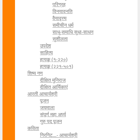
परिग्रह
विनयावनति
वैयावृत्त्य
समीचीन धर्म
साधु-समाधि सुधा-साधन
सुशीलता
उपदेश
साहित्य
हायकू (१‍-२२०)
हायकू (२२१-५०१)
शिष्य गण
दीक्षित मुनिराज
दीक्षित आर्यिकाएं
आरती आचार्यश्री
पूजन
जयमाला
संपूर्ण महा अर्घ्य
गुरु पद पूजन
कविता
गिरगिट…- आचार्यश्री