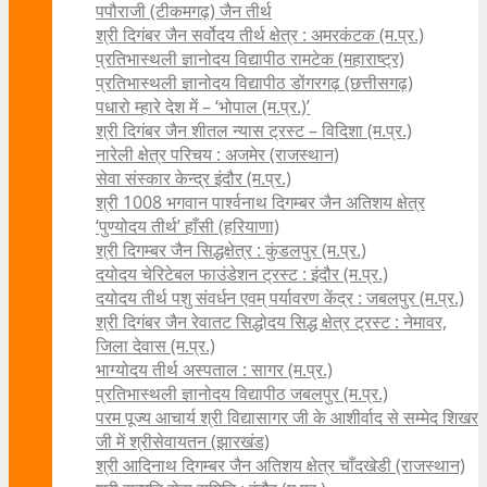
पपौराजी (टीकमगढ़) जैन तीर्थ
श्री दिगंबर जैन सर्वोदय तीर्थ क्षेत्र : अमरकंटक (म.प्र.)
प्रतिभास्थली ज्ञानोदय विद्यापीठ रामटेक (महाराष्ट्र)
प्रतिभास्थली ज्ञानोदय विद्यापीठ डोंगरगढ़ (छत्तीसगढ़)
पधारो म्हारे देश में – ‘भोपाल (म.प्र.)’
श्री दिगंबर जैन शीतल न्यास ट्रस्ट – विदिशा (म.प्र.)
नारेली क्षेत्र परिचय : अजमेर (राजस्थान)
सेवा संस्कार केन्द्र इंदौर (म.प्र.)
श्री 1008 भगवान पार्श्वनाथ दिगम्बर जैन अतिशय क्षे‍त्र
‘पुण्योदय तीर्थ’ हाँसी (हरियाणा)
श्री दिगम्बर जैन सिद्धक्षेत्र : कुंडलपुर (म.प्र.)
दयोदय चेरिटेबल फाउंडेशन ट्रस्ट : इंदौर (म.प्र.)
दयोदय तीर्थ पशु संवर्धन एवम्‌ पर्यावरण केंद्र : जबलपुर (म.प्र.)
श्री दिगंबर जैन रेवातट सिद्धोदय सिद्ध क्षेत्र ट्रस्ट : नेमावर,
जिला देवास (म.प्र.)
भाग्योदय तीर्थ अस्पताल : सागर (म.प्र.)
प्रतिभास्थली ज्ञानोदय विद्यापीठ जबलपुर (म.प्र.)
परम पूज्य आचार्य श्री विद्यासागर जी के आशीर्वाद से सम्मेद शिखर
जी में श्रीसेवायतन (झारखंड)
श्री आदिनाथ दिगम्बर जैन अतिशय क्षेत्र चाँदखेडी (राजस्थान)