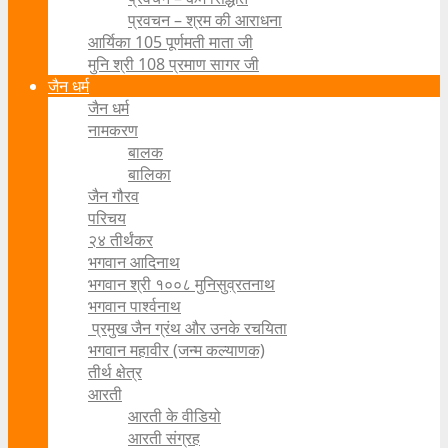
प्रवचन – श्रम की आराधना
आर्यिका 105 पूर्णमती माता जी
मुनि श्री 108 प्रमाण सागर जी
जैन धर्म
जैन धर्म
नामकरण
बालक
बालिका
जैन गौरव
परिचय
२४ तीर्थंकर
भगवान आदिनाथ
भगवान श्री १००८ मुनिसुव्रतनाथ
भगवान पार्श्वनाथ
प्रमुख जैन ग्रंथ और उनके रचयिता
भगवान महावीर (जन्म कल्याणक)
तीर्थ क्षेत्र
आरती
आरती के वीडियो
आरती संग्रह