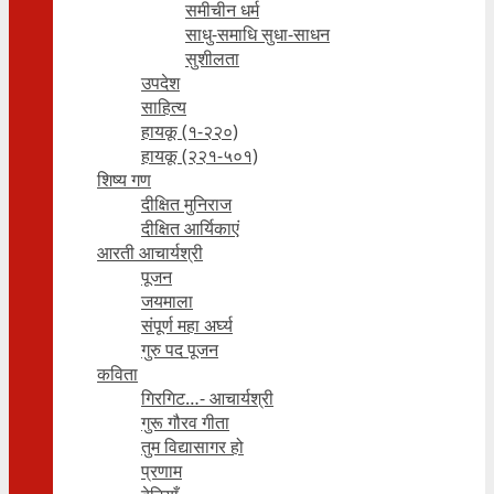
समीचीन धर्म
साधु-समाधि सुधा-साधन
सुशीलता
उपदेश
साहित्य
हायकू (१‍-२२०)
हायकू (२२१-५०१)
शिष्य गण
दीक्षित मुनिराज
दीक्षित आर्यिकाएं
आरती आचार्यश्री
पूजन
जयमाला
संपूर्ण महा अर्घ्य
गुरु पद पूजन
कविता
गिरगिट…- आचार्यश्री
गुरू गौरव गीता
तुम विद्यासागर हो
प्रणाम