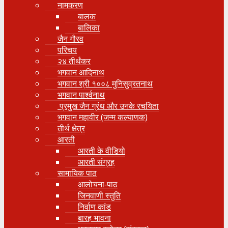
नामकरण
बालक
बालिका
जैन गौरव
परिचय
२४ तीर्थंकर
भगवान आदिनाथ
भगवान श्री १००८ मुनिसुव्रतनाथ
भगवान पार्श्वनाथ
प्रमुख जैन ग्रंथ और उनके रचयिता
भगवान महावीर (जन्म कल्याणक)
तीर्थ क्षेत्र
आरती
आरती के वीडियो
आरती संग्रह
सामायिक पाठ
आलोचना-पाठ
जिनवाणी स्तुति
निर्वाण कांड
बारह भावना