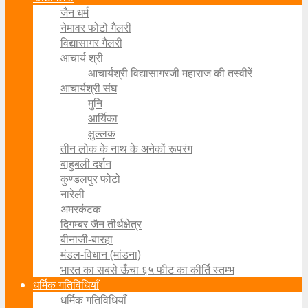
जैन धर्म
नेमावर फोटो गैलरी
विद्यासागर गैलरी
आचार्य श्री
आचार्यश्री विद्यासागरजी महाराज की तस्वीरें
आचार्यश्री संघ
मुनि
आर्यिका
क्षुल्लक
तीन लोक के नाथ के अनेकों रूपरंग
बाहुबली दर्शन
कुण्डलपुर फोटो
नारेली
अमरकंटक
दिगम्बर जैन तीर्थक्षेत्र
बीनाजी-बारहा
मंडल-विधान (मांडना)
भारत का सबसे ऊँचा ६५ फीट का कीर्ति स्तम्भ
धर्मिक गतिविधियाँ
धर्मिक गतिविधियाँ