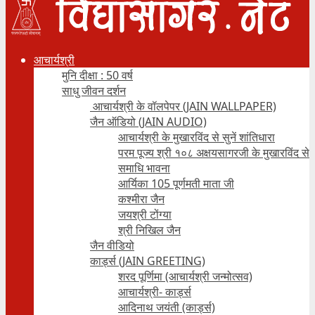
आचार्यश्री
मुनि दीक्षा : 50 वर्ष
साधु जीवन दर्शन
आचार्यश्री के वॉलपेपर (JAIN WALLPAPER)
जैन ऑडियो (JAIN AUDIO)
आचार्यश्री के मुखारविंद से सुनें शांतिधारा
परम पूज्य श्री १०८ अक्षयसागरजी के मुखारविंद से
समाधि भावना
आर्यिका 105 पूर्णमती माता जी
कश्मीरा जैन
जयश्री टोंग्या
श्री निखिल जैन
जैन वीडियो
कार्ड्स (JAIN GREETING)
शरद पूर्णिमा (आचार्यश्री जन्मोत्सव)
आचार्यश्री- कार्ड्स
आदिनाथ जयंती (कार्ड्स)