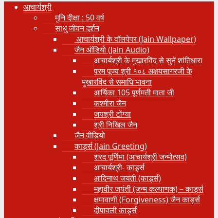
आचार्यश्री
मुनि दीक्षा : 50 वर्ष
साधु जीवन दर्शन
आचार्यश्री के वॉलपेपर (Jain Wallpaper)
जैन ऑडियो (Jain Audio)
आचार्यश्री के मुखारविंद से सुनें शांतिधारा
परम पूज्य श्री १०८ अक्षयसागरजी के
मुखारविंद से समाधि भावना
आर्यिका 105 पूर्णमती माता जी
कश्मीरा जैन
जयश्री टोंग्या
श्री निखिल जैन
जैन वीडियो
कार्ड्स (Jain Greeting)
शरद पूर्णिमा (आचार्यश्री जन्मोत्सव)
आचार्यश्री- कार्ड्स
आदिनाथ जयंती (कार्ड्स)
महावीर जयंती (जन्म कल्याणक) – कार्ड्स
क्षमावाणी (Forgiveness) जैन कार्ड्स
दीपावली कार्ड्स