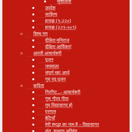
सुशीलता
उपदेश
साहित्य
हायकू (१‍-२२०)
हायकू (२२१-५०१)
शिष्य गण
दीक्षित मुनिराज
दीक्षित आर्यिकाएं
आरती आचार्यश्री
पूजन
जयमाला
संपूर्ण महा अर्घ्य
गुरु पद पूजन
कविता
गिरगिट…- आचार्यश्री
गुरू गौरव गीता
तुम विद्यासागर हो
प्रणाम
बेटियाँ
मेरी श्रद्धा का नाम है – विद्यासागर
संत, साक्षात् अरिहंत