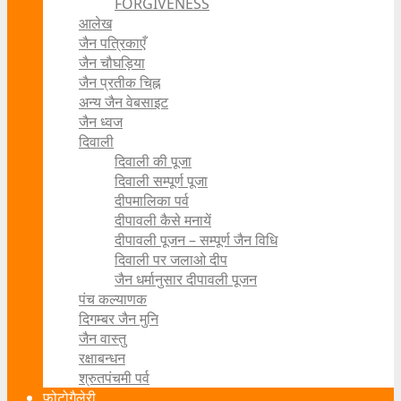
FORGIVENESS
आलेख
जैन पत्रिकाएँ
जैन चौघड़िया
जैन प्रतीक चिह्न
अन्य जैन वेबसाइट
जैन ध्वज
दिवाली
दिवाली की पूजा
दिवाली सम्पूर्ण पूजा
दीपमालिका पर्व
दीपावली कैसे मनायें
दीपावली पूजन – सम्पूर्ण जैन विधि
दिवाली पर जलाओ दीप
जैन धर्मानुसार दीपावली पूजन
पंच कल्याणक
दिगम्बर जैन मुनि
जैन वास्तु
रक्षाबन्धन
श्रुतपंचमी पर्व
फोटोगैलेरी