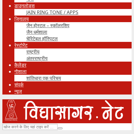
डाउनलोड्स
JAIN RING TONE / APPS
जिनालय
जैन होस्टल – स्कॉलरशिप
जैन धर्मशाला
चेरिटेबल हॉस्पिटल
रेस्टोरेंट
राष्ट्रीय
अंतरराष्ट्रीय
कैलेंडर
गौशाला
शांतिधारा एक परिचय
संपर्क
न्यूज़