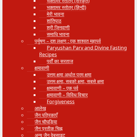
भक्तामर स्तोत्र (संस्कृत)
भक्तामर स्तोत्र (हिन्दी)
मेरी भावना
शांतिपाठ
श्री जिनवाणी
समाधि भावना
पर्युषण – दश लक्षण : एक शाश्वत महापर्व
Paryushan Parv and Divine Fasting
Recipes
पर्वों का सरताज
क्षमावाणी
उत्तम क्षमा अर्थात परम क्षमा
उत्तम क्षमा, सबको क्षमा, सबसे क्षमा
क्षमावाणी – एक पर्व
क्षमावाणी – विविध विचार
Forgiveness
आलेख
जैन पत्रिकाएँ
जैन चौघड़िया
जैन प्रतीक चिह्न
अन्य जैन वेबसाइट