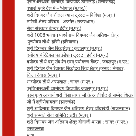
प्रतिभास्थली ज्ञानोदय विद्यापीठ डोंगरगढ़ (छत्तीसगढ़)
पधारो म्हारे देश में – ‘भोपाल (म.प्र.)’
श्री दिगंबर जैन शीतल न्यास ट्रस्ट – विदिशा (म.प्र.)
नारेली क्षेत्र परिचय : अजमेर (राजस्थान)
सेवा संस्कार केन्द्र इंदौर (म.प्र.)
श्री 1008 भगवान पार्श्वनाथ दिगम्बर जैन अतिशय क्षे‍त्र
‘पुण्योदय तीर्थ’ हाँसी (हरियाणा)
श्री दिगम्बर जैन सिद्धक्षेत्र : कुंडलपुर (म.प्र.)
दयोदय चेरिटेबल फाउंडेशन ट्रस्ट : इंदौर (म.प्र.)
दयोदय तीर्थ पशु संवर्धन एवम्‌ पर्यावरण केंद्र : जबलपुर (म.प्र.)
श्री दिगंबर जैन रेवातट सिद्धोदय सिद्ध क्षेत्र ट्रस्ट : नेमावर,
जिला देवास (म.प्र.)
भाग्योदय तीर्थ अस्पताल : सागर (म.प्र.)
प्रतिभास्थली ज्ञानोदय विद्यापीठ जबलपुर (म.प्र.)
परम पूज्य आचार्य श्री विद्यासागर जी के आशीर्वाद से सम्मेद शिखर
जी में श्रीसेवायतन (झारखंड)
श्री आदिनाथ दिगम्बर जैन अतिशय क्षेत्र चाँदखेडी (राजस्थान)
श्री सन्मति सेवा समिति : इंदौर (म.प्र.)
श्री दिगम्बर जैन अतिशय क्षेत्र बीनाजी-बारहा : सागर (म.प्र.)
हस्तकरघा
भाषा