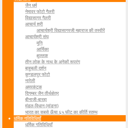
जैन धर्म
नेमावर फोटो गैलरी
विद्यासागर गैलरी
आचार्य श्री
आचार्यश्री विद्यासागरजी महाराज की तस्वीरें
आचार्यश्री संघ
मुनि
आर्यिका
क्षुल्लक
तीन लोक के नाथ के अनेकों रूपरंग
बाहुबली दर्शन
कुण्डलपुर फोटो
नारेली
अमरकंटक
दिगम्बर जैन तीर्थक्षेत्र
बीनाजी-बारहा
मंडल-विधान (मांडना)
भारत का सबसे ऊँचा ६५ फीट का कीर्ति स्तम्भ
धर्मिक गतिविधियाँ
धर्मिक गतिविधियाँ