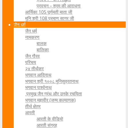
प्रवचन – श्रम की आराधना
आर्यिका 105 पूर्णमती माता जी
मुनि श्री 108 प्रमाण सागर जी
जैन धर्म
जैन धर्म
नामकरण
बालक
बालिका
जैन गौरव
परिचय
२४ तीर्थंकर
भगवान आदिनाथ
भगवान श्री १००८ मुनिसुव्रतनाथ
भगवान पार्श्वनाथ
प्रमुख जैन ग्रंथ और उनके रचयिता
भगवान महावीर (जन्म कल्याणक)
तीर्थ क्षेत्र
आरती
आरती के वीडियो
आरती संग्रह