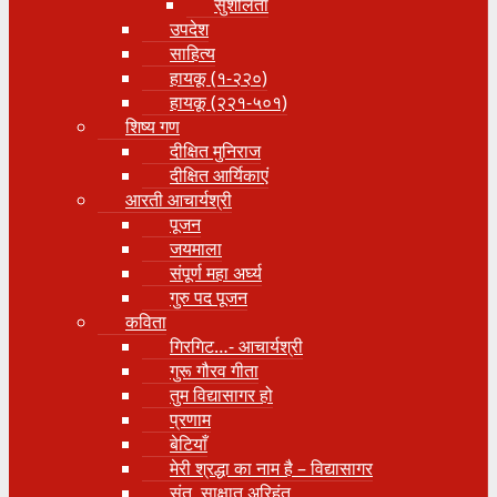
सुशीलता
उपदेश
साहित्य
हायकू (१‍-२२०)
हायकू (२२१-५०१)
शिष्य गण
दीक्षित मुनिराज
दीक्षित आर्यिकाएं
आरती आचार्यश्री
पूजन
जयमाला
संपूर्ण महा अर्घ्य
गुरु पद पूजन
कविता
गिरगिट…- आचार्यश्री
गुरू गौरव गीता
तुम विद्यासागर हो
प्रणाम
बेटियाँ
मेरी श्रद्धा का नाम है – विद्यासागर
संत, साक्षात् अरिहंत