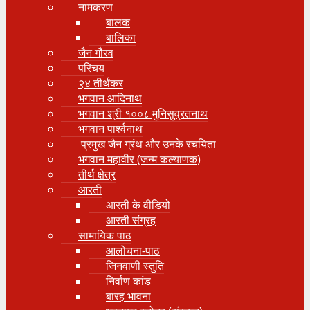
नामकरण
बालक
बालिका
जैन गौरव
परिचय
२४ तीर्थंकर
भगवान आदिनाथ
भगवान श्री १००८ मुनिसुव्रतनाथ
भगवान पार्श्वनाथ
प्रमुख जैन ग्रंथ और उनके रचयिता
भगवान महावीर (जन्म कल्याणक)
तीर्थ क्षेत्र
आरती
आरती के वीडियो
आरती संग्रह
सामायिक पाठ
आलोचना-पाठ
जिनवाणी स्तुति
निर्वाण कांड
बारह भावना