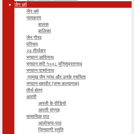
जैन धर्म
जैन धर्म
नामकरण
बालक
बालिका
जैन गौरव
परिचय
२४ तीर्थंकर
भगवान आदिनाथ
भगवान श्री १००८ मुनिसुव्रतनाथ
भगवान पार्श्वनाथ
प्रमुख जैन ग्रंथ और उनके रचयिता
भगवान महावीर (जन्म कल्याणक)
तीर्थ क्षेत्र
आरती
आरती के वीडियो
आरती संग्रह
सामायिक पाठ
आलोचना-पाठ
जिनवाणी स्तुति