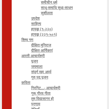
समीचीन धर्म
साधु-समाधि सुधा-साधन
सुशीलता
उपदेश
साहित्य
हायकू (१‍-२२०)
हायकू (२२१-५०१)
शिष्य गण
दीक्षित मुनिराज
दीक्षित आर्यिकाएं
आरती आचार्यश्री
पूजन
जयमाला
संपूर्ण महा अर्घ्य
गुरु पद पूजन
कविता
गिरगिट…- आचार्यश्री
गुरू गौरव गीता
तुम विद्यासागर हो
प्रणाम