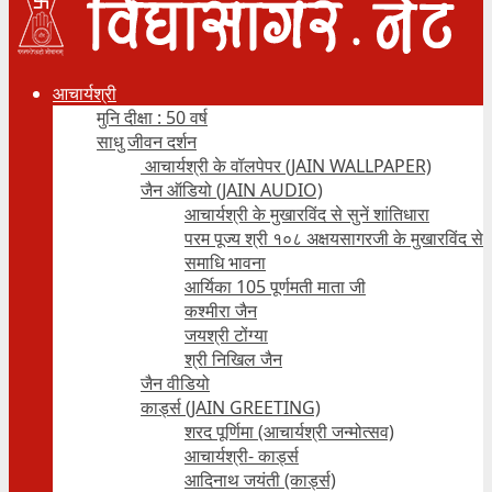
आचार्यश्री
मुनि दीक्षा : 50 वर्ष
साधु जीवन दर्शन
आचार्यश्री के वॉलपेपर (JAIN WALLPAPER)
जैन ऑडियो (JAIN AUDIO)
आचार्यश्री के मुखारविंद से सुनें शांतिधारा
परम पूज्य श्री १०८ अक्षयसागरजी के मुखारविंद से
समाधि भावना
आर्यिका 105 पूर्णमती माता जी
कश्मीरा जैन
जयश्री टोंग्या
श्री निखिल जैन
जैन वीडियो
कार्ड्स (JAIN GREETING)
शरद पूर्णिमा (आचार्यश्री जन्मोत्सव)
आचार्यश्री- कार्ड्स
आदिनाथ जयंती (कार्ड्स)