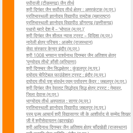
पपौराजी (टीकमगढ़) जैन तीर्थ
श्री दिगंबर जैन सर्वोदय तीर्थ क्षेत्र : अमरकंटक (म.प्र.)
प्रतिभास्थली ज्ञानोदय विद्यापीठ रामटेक (महाराष्ट्र)
प्रतिभास्थली ज्ञानोदय विद्यापीठ डोंगरगढ़ (छत्तीसगढ़)
पधारो म्हारे देश में – ‘भोपाल (म.प्र.)’
श्री दिगंबर जैन शीतल न्यास ट्रस्ट – विदिशा (म.प्र.)
नारेली क्षेत्र परिचय : अजमेर (राजस्थान)
सेवा संस्कार केन्द्र इंदौर (म.प्र.)
श्री 1008 भगवान पार्श्वनाथ दिगम्बर जैन अतिशय क्षे‍त्र
‘पुण्योदय तीर्थ’ हाँसी (हरियाणा)
श्री दिगम्बर जैन सिद्धक्षेत्र : कुंडलपुर (म.प्र.)
दयोदय चेरिटेबल फाउंडेशन ट्रस्ट : इंदौर (म.प्र.)
दयोदय तीर्थ पशु संवर्धन एवम्‌ पर्यावरण केंद्र : जबलपुर (म.प्र.)
श्री दिगंबर जैन रेवातट सिद्धोदय सिद्ध क्षेत्र ट्रस्ट : नेमावर,
जिला देवास (म.प्र.)
भाग्योदय तीर्थ अस्पताल : सागर (म.प्र.)
प्रतिभास्थली ज्ञानोदय विद्यापीठ जबलपुर (म.प्र.)
परम पूज्य आचार्य श्री विद्यासागर जी के आशीर्वाद से सम्मेद शिखर
जी में श्रीसेवायतन (झारखंड)
श्री आदिनाथ दिगम्बर जैन अतिशय क्षेत्र चाँदखेडी (राजस्थान)