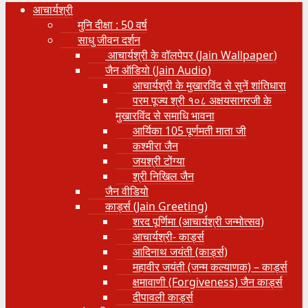
आचार्यश्री
मुनि दीक्षा : 50 वर्ष
साधु जीवन दर्शन
आचार्यश्री के वॉलपेपर (Jain Wallpaper)
जैन ऑडियो (Jain Audio)
आचार्यश्री के मुखारविंद से सुनें शांतिधारा
परम पूज्य श्री १०८ अक्षयसागरजी के
मुखारविंद से समाधि भावना
आर्यिका 105 पूर्णमती माता जी
कश्मीरा जैन
जयश्री टोंग्या
श्री निखिल जैन
जैन वीडियो
कार्ड्स (Jain Greeting)
शरद पूर्णिमा (आचार्यश्री जन्मोत्सव)
आचार्यश्री- कार्ड्स
आदिनाथ जयंती (कार्ड्स)
महावीर जयंती (जन्म कल्याणक) – कार्ड्स
क्षमावाणी (Forgiveness) जैन कार्ड्स
दीपावली कार्ड्स