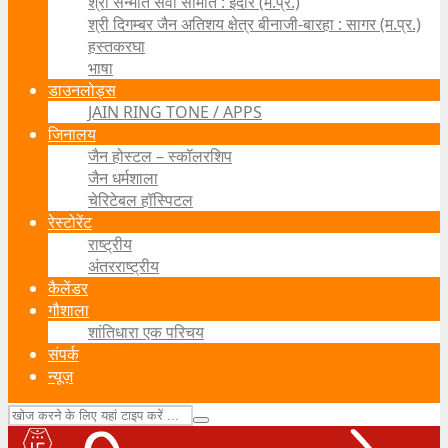
श्री सन्मति सेवा समिति : इंदौर (म.प्र.)
श्री दिगम्बर जैन अतिशय क्षेत्र बीनाजी-बारहा : सागर (म.प्र.)
हस्तकरघा
भाषा
डाउनलोड्स
JAIN RING TONE / APPS
जिनालय
जैन होस्टल – स्कॉलरशिप
जैन धर्मशाला
चेरिटेबल हॉस्पिटल
रेस्टोरेंट
राष्ट्रीय
अंतरराष्ट्रीय
कैलेंडर
गौशाला
शांतिधारा एक परिचय
संपर्क
न्यूज़