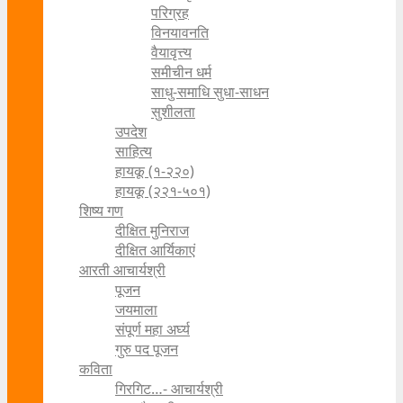
परिग्रह
विनयावनति
वैयावृत्त्य
समीचीन धर्म
साधु-समाधि सुधा-साधन
सुशीलता
उपदेश
साहित्य
हायकू (१‍-२२०)
हायकू (२२१-५०१)
शिष्य गण
दीक्षित मुनिराज
दीक्षित आर्यिकाएं
आरती आचार्यश्री
पूजन
जयमाला
संपूर्ण महा अर्घ्य
गुरु पद पूजन
कविता
गिरगिट…- आचार्यश्री