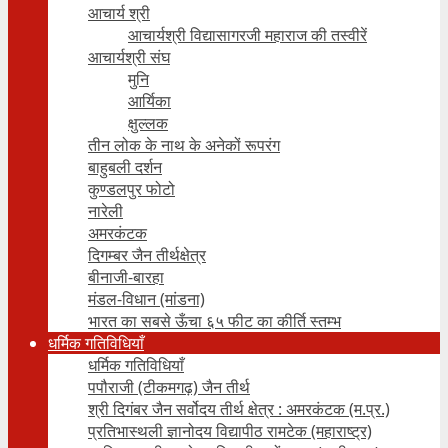
आचार्य श्री
आचार्यश्री विद्यासागरजी महाराज की तस्वीरें
आचार्यश्री संघ
मुनि
आर्यिका
क्षुल्लक
तीन लोक के नाथ के अनेकों रूपरंग
बाहुबली दर्शन
कुण्डलपुर फोटो
नारेली
अमरकंटक
दिगम्बर जैन तीर्थक्षेत्र
बीनाजी-बारहा
मंडल-विधान (मांडना)
भारत का सबसे ऊँचा ६५ फीट का कीर्ति स्तम्भ
धर्मिक गतिविधियाँ
धर्मिक गतिविधियाँ
पपौराजी (टीकमगढ़) जैन तीर्थ
श्री दिगंबर जैन सर्वोदय तीर्थ क्षेत्र : अमरकंटक (म.प्र.)
प्रतिभास्थली ज्ञानोदय विद्यापीठ रामटेक (महाराष्ट्र)