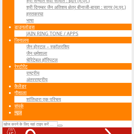
श्री सन्मति सेवा समिति : इंदौर (म.प्र.)
श्री दिगम्बर जैन अतिशय क्षेत्र बीनाजी-बारहा : सागर (म.प्र.)
हस्तकरघा
भाषा
डाउनलोड्स
JAIN RING TONE / APPS
जिनालय
जैन होस्टल – स्कॉलरशिप
जैन धर्मशाला
चेरिटेबल हॉस्पिटल
रेस्टोरेंट
राष्ट्रीय
अंतरराष्ट्रीय
कैलेंडर
गौशाला
शांतिधारा एक परिचय
संपर्क
न्यूज़