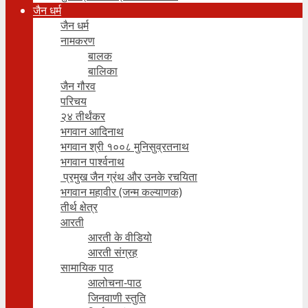
जैन धर्म
जैन धर्म
नामकरण
बालक
बालिका
जैन गौरव
परिचय
२४ तीर्थंकर
भगवान आदिनाथ
भगवान श्री १००८ मुनिसुव्रतनाथ
भगवान पार्श्वनाथ
प्रमुख जैन ग्रंथ और उनके रचयिता
भगवान महावीर (जन्म कल्याणक)
तीर्थ क्षेत्र
आरती
आरती के वीडियो
आरती संग्रह
सामायिक पाठ
आलोचना-पाठ
जिनवाणी स्तुति