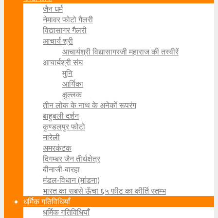
जैन धर्म
नेमावर फोटो गैलरी
विद्यासागर गैलरी
आचार्य श्री
आचार्यश्री विद्यासागरजी महाराज की तस्वीरें
आचार्यश्री संघ
मुनि
आर्यिका
क्षुल्लक
तीन लोक के नाथ के अनेकों रूपरंग
बाहुबली दर्शन
कुण्डलपुर फोटो
नारेली
अमरकंटक
दिगम्बर जैन तीर्थक्षेत्र
बीनाजी-बारहा
मंडल-विधान (मांडना)
भारत का सबसे ऊँचा ६५ फीट का कीर्ति स्तम्भ
धर्मिक गतिविधियाँ
धर्मिक गतिविधियाँ