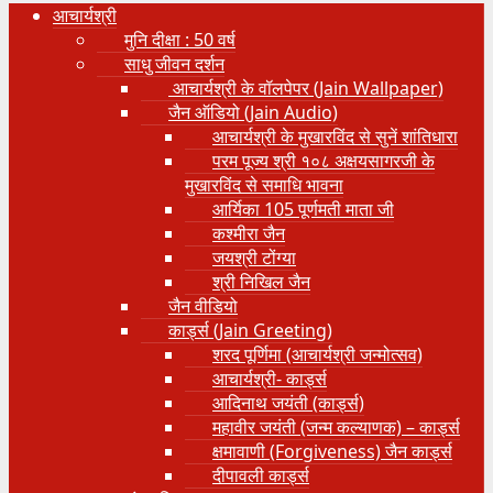
आचार्यश्री
मुनि दीक्षा : 50 वर्ष
साधु जीवन दर्शन
आचार्यश्री के वॉलपेपर (Jain Wallpaper)
जैन ऑडियो (Jain Audio)
आचार्यश्री के मुखारविंद से सुनें शांतिधारा
परम पूज्य श्री १०८ अक्षयसागरजी के
मुखारविंद से समाधि भावना
आर्यिका 105 पूर्णमती माता जी
कश्मीरा जैन
जयश्री टोंग्या
श्री निखिल जैन
जैन वीडियो
कार्ड्स (Jain Greeting)
शरद पूर्णिमा (आचार्यश्री जन्मोत्सव)
आचार्यश्री- कार्ड्स
आदिनाथ जयंती (कार्ड्स)
महावीर जयंती (जन्म कल्याणक) – कार्ड्स
क्षमावाणी (Forgiveness) जैन कार्ड्स
दीपावली कार्ड्स