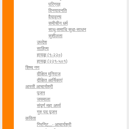
परिग्रह
विनयावनति
वैयावृत्त्य
समीचीन धर्म
साधु-समाधि सुधा-साधन
सुशीलता
उपदेश
साहित्य
हायकू (१‍-२२०)
हायकू (२२१-५०१)
शिष्य गण
दीक्षित मुनिराज
दीक्षित आर्यिकाएं
आरती आचार्यश्री
पूजन
जयमाला
संपूर्ण महा अर्घ्य
गुरु पद पूजन
कविता
गिरगिट…- आचार्यश्री