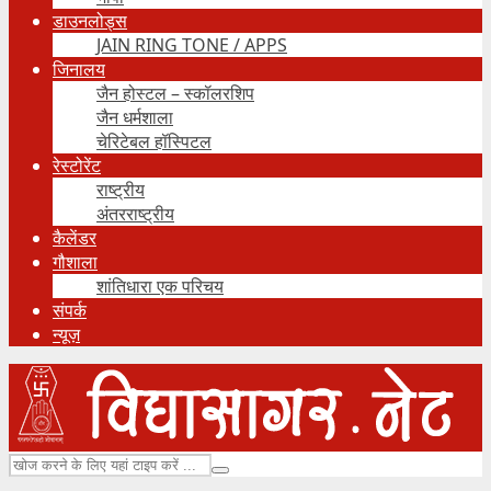
डाउनलोड्स
JAIN RING TONE / APPS
जिनालय
जैन होस्टल – स्कॉलरशिप
जैन धर्मशाला
चेरिटेबल हॉस्पिटल
रेस्टोरेंट
राष्ट्रीय
अंतरराष्ट्रीय
कैलेंडर
गौशाला
शांतिधारा एक परिचय
संपर्क
न्यूज़