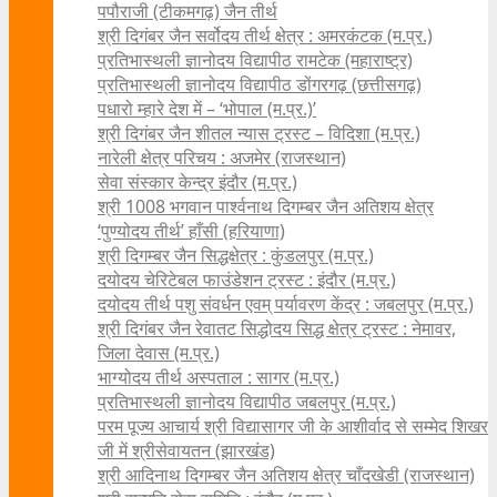
पपौराजी (टीकमगढ़) जैन तीर्थ
श्री दिगंबर जैन सर्वोदय तीर्थ क्षेत्र : अमरकंटक (म.प्र.)
प्रतिभास्थली ज्ञानोदय विद्यापीठ रामटेक (महाराष्ट्र)
प्रतिभास्थली ज्ञानोदय विद्यापीठ डोंगरगढ़ (छत्तीसगढ़)
पधारो म्हारे देश में – ‘भोपाल (म.प्र.)’
श्री दिगंबर जैन शीतल न्यास ट्रस्ट – विदिशा (म.प्र.)
नारेली क्षेत्र परिचय : अजमेर (राजस्थान)
सेवा संस्कार केन्द्र इंदौर (म.प्र.)
श्री 1008 भगवान पार्श्वनाथ दिगम्बर जैन अतिशय क्षे‍त्र
‘पुण्योदय तीर्थ’ हाँसी (हरियाणा)
श्री दिगम्बर जैन सिद्धक्षेत्र : कुंडलपुर (म.प्र.)
दयोदय चेरिटेबल फाउंडेशन ट्रस्ट : इंदौर (म.प्र.)
दयोदय तीर्थ पशु संवर्धन एवम्‌ पर्यावरण केंद्र : जबलपुर (म.प्र.)
श्री दिगंबर जैन रेवातट सिद्धोदय सिद्ध क्षेत्र ट्रस्ट : नेमावर,
जिला देवास (म.प्र.)
भाग्योदय तीर्थ अस्पताल : सागर (म.प्र.)
प्रतिभास्थली ज्ञानोदय विद्यापीठ जबलपुर (म.प्र.)
परम पूज्य आचार्य श्री विद्यासागर जी के आशीर्वाद से सम्मेद शिखर
जी में श्रीसेवायतन (झारखंड)
श्री आदिनाथ दिगम्बर जैन अतिशय क्षेत्र चाँदखेडी (राजस्थान)