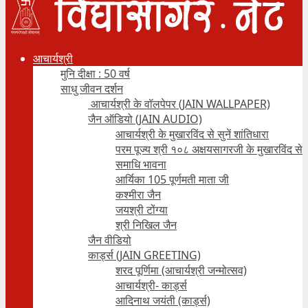
आचार्यश्री
मुनि दीक्षा : 50 वर्ष
साधु जीवन दर्शन
आचार्यश्री के वॉलपेपर (JAIN WALLPAPER)
जैन ऑडियो (JAIN AUDIO)
आचार्यश्री के मुखारविंद से सुनें शांतिधारा
परम पूज्य श्री १०८ अक्षयसागरजी के मुखारविंद से
समाधि भावना
आर्यिका 105 पूर्णमती माता जी
कश्मीरा जैन
जयश्री टोंग्या
श्री निखिल जैन
जैन वीडियो
कार्ड्स (JAIN GREETING)
शरद पूर्णिमा (आचार्यश्री जन्मोत्सव)
आचार्यश्री- कार्ड्स
आदिनाथ जयंती (कार्ड्स)