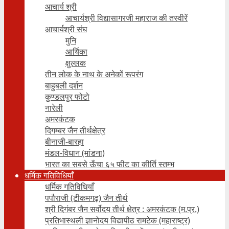
आचार्य श्री
आचार्यश्री विद्यासागरजी महाराज की तस्वीरें
आचार्यश्री संघ
मुनि
आर्यिका
क्षुल्लक
तीन लोक के नाथ के अनेकों रूपरंग
बाहुबली दर्शन
कुण्डलपुर फोटो
नारेली
अमरकंटक
दिगम्बर जैन तीर्थक्षेत्र
बीनाजी-बारहा
मंडल-विधान (मांडना)
भारत का सबसे ऊँचा ६५ फीट का कीर्ति स्तम्भ
धर्मिक गतिविधियाँ
धर्मिक गतिविधियाँ
पपौराजी (टीकमगढ़) जैन तीर्थ
श्री दिगंबर जैन सर्वोदय तीर्थ क्षेत्र : अमरकंटक (म.प्र.)
प्रतिभास्थली ज्ञानोदय विद्यापीठ रामटेक (महाराष्ट्र)