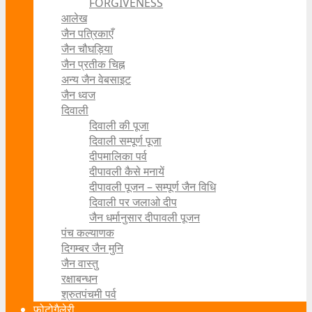
FORGIVENESS
आलेख
जैन पत्रिकाएँ
जैन चौघड़िया
जैन प्रतीक चिह्न
अन्य जैन वेबसाइट
जैन ध्वज
दिवाली
दिवाली की पूजा
दिवाली सम्पूर्ण पूजा
दीपमालिका पर्व
दीपावली कैसे मनायें
दीपावली पूजन – सम्पूर्ण जैन विधि
दिवाली पर जलाओ दीप
जैन धर्मानुसार दीपावली पूजन
पंच कल्याणक
दिगम्बर जैन मुनि
जैन वास्तु
रक्षाबन्धन
श्रुतपंचमी पर्व
फोटोगैलेरी