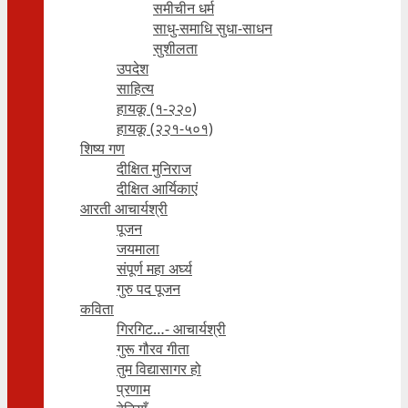
समीचीन धर्म
साधु-समाधि सुधा-साधन
सुशीलता
उपदेश
साहित्य
हायकू (१‍-२२०)
हायकू (२२१-५०१)
शिष्य गण
दीक्षित मुनिराज
दीक्षित आर्यिकाएं
आरती आचार्यश्री
पूजन
जयमाला
संपूर्ण महा अर्घ्य
गुरु पद पूजन
कविता
गिरगिट…- आचार्यश्री
गुरू गौरव गीता
तुम विद्यासागर हो
प्रणाम