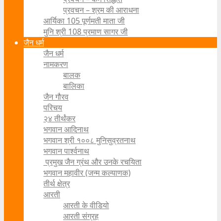
प्रवचन – श्रम की आराधना
आर्यिका 105 पूर्णमती माता जी
मुनि श्री 108 प्रमाण सागर जी
जैन धर्म
जैन धर्म
नामकरण
बालक
बालिका
जैन गौरव
परिचय
२४ तीर्थंकर
भगवान आदिनाथ
भगवान श्री १००८ मुनिसुव्रतनाथ
भगवान पार्श्वनाथ
प्रमुख जैन ग्रंथ और उनके रचयिता
भगवान महावीर (जन्म कल्याणक)
तीर्थ क्षेत्र
आरती
आरती के वीडियो
आरती संग्रह