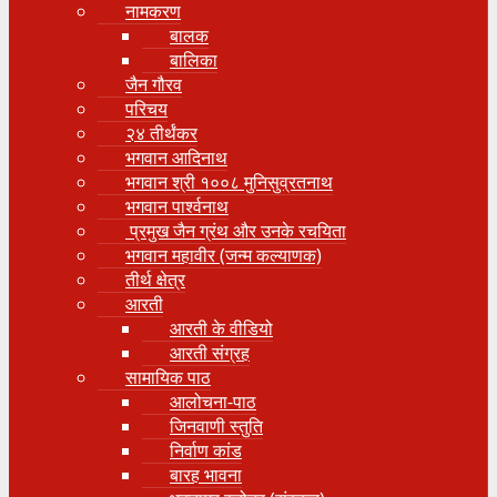
नामकरण
बालक
बालिका
जैन गौरव
परिचय
२४ तीर्थंकर
भगवान आदिनाथ
भगवान श्री १००८ मुनिसुव्रतनाथ
भगवान पार्श्वनाथ
प्रमुख जैन ग्रंथ और उनके रचयिता
भगवान महावीर (जन्म कल्याणक)
तीर्थ क्षेत्र
आरती
आरती के वीडियो
आरती संग्रह
सामायिक पाठ
आलोचना-पाठ
जिनवाणी स्तुति
निर्वाण कांड
बारह भावना