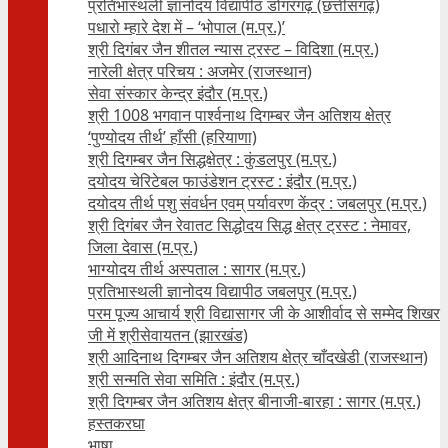
प्रतिभास्थली ज्ञानोदय विद्यापीठ डोंगरगढ़ (छत्तीसगढ़)
पधारो म्हारे देश में – ‘भोपाल (म.प्र.)’
श्री दिगंबर जैन शीतल न्यास ट्रस्ट – विदिशा (म.प्र.)
नारेली क्षेत्र परिचय : अजमेर (राजस्थान)
सेवा संस्कार केन्द्र इंदौर (म.प्र.)
श्री 1008 भगवान पार्श्वनाथ दिगम्बर जैन अतिशय क्षे‍त्र
‘पुण्योदय तीर्थ’ हाँसी (हरियाणा)
श्री दिगम्बर जैन सिद्धक्षेत्र : कुंडलपुर (म.प्र.)
दयोदय चेरिटेबल फाउंडेशन ट्रस्ट : इंदौर (म.प्र.)
दयोदय तीर्थ पशु संवर्धन एवम्‌ पर्यावरण केंद्र : जबलपुर (म.प्र.)
श्री दिगंबर जैन रेवातट सिद्धोदय सिद्ध क्षेत्र ट्रस्ट : नेमावर,
जिला देवास (म.प्र.)
भाग्योदय तीर्थ अस्पताल : सागर (म.प्र.)
प्रतिभास्थली ज्ञानोदय विद्यापीठ जबलपुर (म.प्र.)
परम पूज्य आचार्य श्री विद्यासागर जी के आशीर्वाद से सम्मेद शिखर
जी में श्रीसेवायतन (झारखंड)
श्री आदिनाथ दिगम्बर जैन अतिशय क्षेत्र चाँदखेडी (राजस्थान)
श्री सन्मति सेवा समिति : इंदौर (म.प्र.)
श्री दिगम्बर जैन अतिशय क्षेत्र बीनाजी-बारहा : सागर (म.प्र.)
हस्तकरघा
भाषा