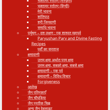
भक्तामर स्तोत्र (संस्कृत)
भक्तामर स्तोत्र (हिन्दी)
मेरी भावना
शांतिपाठ
श्री जिनवाणी
समाधि भावना
पर्युषण – दश लक्षण : एक शाश्वत महापर्व
Paryushan Parv and Divine Fasting
Recipes
पर्वों का सरताज
क्षमावाणी
उत्तम क्षमा अर्थात परम क्षमा
उत्तम क्षमा, सबको क्षमा, सबसे क्षमा
क्षमावाणी – एक पर्व
क्षमावाणी – विविध विचार
Forgiveness
आलेख
जैन पत्रिकाएँ
जैन चौघड़िया
जैन प्रतीक चिह्न
अन्य जैन वेबसाइट