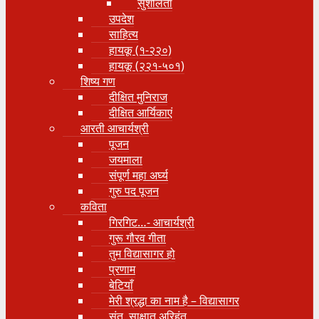
सुशीलता
उपदेश
साहित्य
हायकू (१‍-२२०)
हायकू (२२१-५०१)
शिष्य गण
दीक्षित मुनिराज
दीक्षित आर्यिकाएं
आरती आचार्यश्री
पूजन
जयमाला
संपूर्ण महा अर्घ्य
गुरु पद पूजन
कविता
गिरगिट…- आचार्यश्री
गुरू गौरव गीता
तुम विद्यासागर हो
प्रणाम
बेटियाँ
मेरी श्रद्धा का नाम है – विद्यासागर
संत, साक्षात् अरिहंत