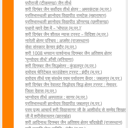
पपौराजी (टीकमगढ़) जैन तीर्थ
श्री दिगंबर जैन सर्वोदय तीर्थ क्षेत्र : अमरकंटक (म.प्र.)
प्रतिभास्थली ज्ञानोदय विद्यापीठ रामटेक (महाराष्ट्र)
प्रतिभास्थली ज्ञानोदय विद्यापीठ डोंगरगढ़ (छत्तीसगढ़)
पधारो म्हारे देश में – ‘भोपाल (म.प्र.)’
श्री दिगंबर जैन शीतल न्यास ट्रस्ट – विदिशा (म.प्र.)
नारेली क्षेत्र परिचय : अजमेर (राजस्थान)
सेवा संस्कार केन्द्र इंदौर (म.प्र.)
श्री 1008 भगवान पार्श्वनाथ दिगम्बर जैन अतिशय क्षे‍त्र
‘पुण्योदय तीर्थ’ हाँसी (हरियाणा)
श्री दिगम्बर जैन सिद्धक्षेत्र : कुंडलपुर (म.प्र.)
दयोदय चेरिटेबल फाउंडेशन ट्रस्ट : इंदौर (म.प्र.)
दयोदय तीर्थ पशु संवर्धन एवम्‌ पर्यावरण केंद्र : जबलपुर (म.प्र.)
श्री दिगंबर जैन रेवातट सिद्धोदय सिद्ध क्षेत्र ट्रस्ट : नेमावर,
जिला देवास (म.प्र.)
भाग्योदय तीर्थ अस्पताल : सागर (म.प्र.)
प्रतिभास्थली ज्ञानोदय विद्यापीठ जबलपुर (म.प्र.)
परम पूज्य आचार्य श्री विद्यासागर जी के आशीर्वाद से सम्मेद शिखर
जी में श्रीसेवायतन (झारखंड)
श्री आदिनाथ दिगम्बर जैन अतिशय क्षेत्र चाँदखेडी (राजस्थान)