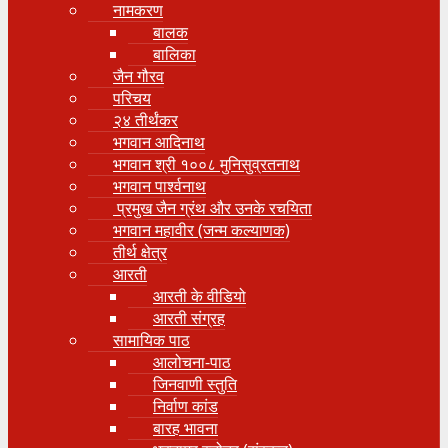
नामकरण
बालक
बालिका
जैन गौरव
परिचय
२४ तीर्थंकर
भगवान आदिनाथ
भगवान श्री १००८ मुनिसुव्रतनाथ
भगवान पार्श्वनाथ
प्रमुख जैन ग्रंथ और उनके रचयिता
भगवान महावीर (जन्म कल्याणक)
तीर्थ क्षेत्र
आरती
आरती के वीडियो
आरती संग्रह
सामायिक पाठ
आलोचना-पाठ
जिनवाणी स्तुति
निर्वाण कांड
बारह भावना