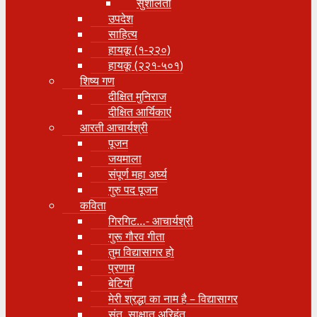
सुशीलता
उपदेश
साहित्य
हायकू (१‍-२२०)
हायकू (२२१-५०१)
शिष्य गण
दीक्षित मुनिराज
दीक्षित आर्यिकाएं
आरती आचार्यश्री
पूजन
जयमाला
संपूर्ण महा अर्घ्य
गुरु पद पूजन
कविता
गिरगिट…- आचार्यश्री
गुरू गौरव गीता
तुम विद्यासागर हो
प्रणाम
बेटियाँ
मेरी श्रद्धा का नाम है – विद्यासागर
संत, साक्षात् अरिहंत