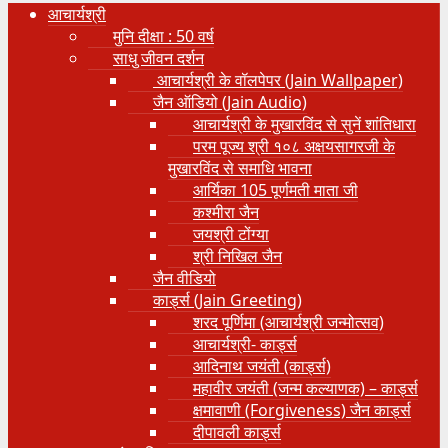
आचार्यश्री
मुनि दीक्षा : 50 वर्ष
साधु जीवन दर्शन
आचार्यश्री के वॉलपेपर (Jain Wallpaper)
जैन ऑडियो (Jain Audio)
आचार्यश्री के मुखारविंद से सुनें शांतिधारा
परम पूज्य श्री १०८ अक्षयसागरजी के
मुखारविंद से समाधि भावना
आर्यिका 105 पूर्णमती माता जी
कश्मीरा जैन
जयश्री टोंग्या
श्री निखिल जैन
जैन वीडियो
कार्ड्स (Jain Greeting)
शरद पूर्णिमा (आचार्यश्री जन्मोत्सव)
आचार्यश्री- कार्ड्स
आदिनाथ जयंती (कार्ड्स)
महावीर जयंती (जन्म कल्याणक) – कार्ड्स
क्षमावाणी (Forgiveness) जैन कार्ड्स
दीपावली कार्ड्स