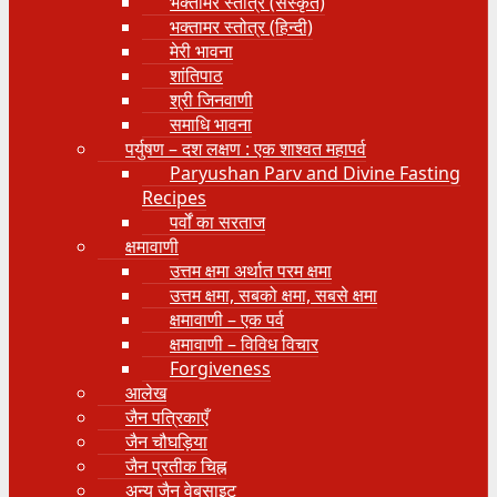
भक्तामर स्तोत्र (संस्कृत)
भक्तामर स्तोत्र (हिन्दी)
मेरी भावना
शांतिपाठ
श्री जिनवाणी
समाधि भावना
पर्युषण – दश लक्षण : एक शाश्वत महापर्व
Paryushan Parv and Divine Fasting
Recipes
पर्वों का सरताज
क्षमावाणी
उत्तम क्षमा अर्थात परम क्षमा
उत्तम क्षमा, सबको क्षमा, सबसे क्षमा
क्षमावाणी – एक पर्व
क्षमावाणी – विविध विचार
Forgiveness
आलेख
जैन पत्रिकाएँ
जैन चौघड़िया
जैन प्रतीक चिह्न
अन्य जैन वेबसाइट