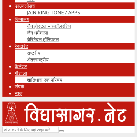
डाउनलोड्स
JAIN RING TONE / APPS
जिनालय
जैन होस्टल – स्कॉलरशिप
जैन धर्मशाला
चेरिटेबल हॉस्पिटल
रेस्टोरेंट
राष्ट्रीय
अंतरराष्ट्रीय
कैलेंडर
गौशाला
शांतिधारा एक परिचय
संपर्क
न्यूज़