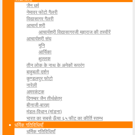
जैन धर्म
नेमावर फोटो गैलरी
विद्यासागर गैलरी
आचार्य श्री
आचार्यश्री विद्यासागरजी महाराज की तस्वीरें
आचार्यश्री संघ
मुनि
आर्यिका
क्षुल्लक
तीन लोक के नाथ के अनेकों रूपरंग
बाहुबली दर्शन
कुण्डलपुर फोटो
नारेली
अमरकंटक
दिगम्बर जैन तीर्थक्षेत्र
बीनाजी-बारहा
मंडल-विधान (मांडना)
भारत का सबसे ऊँचा ६५ फीट का कीर्ति स्तम्भ
धर्मिक गतिविधियाँ
धर्मिक गतिविधियाँ