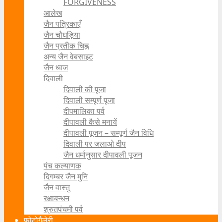
FORGIVENESS
आलेख
जैन पत्रिकाएँ
जैन चौघड़िया
जैन प्रतीक चिह्न
अन्य जैन वेबसाइट
जैन ध्वज
दिवाली
दिवाली की पूजा
दिवाली सम्पूर्ण पूजा
दीपमालिका पर्व
दीपावली कैसे मनायें
दीपावली पूजन – सम्पूर्ण जैन विधि
दिवाली पर जलाओ दीप
जैन धर्मानुसार दीपावली पूजन
पंच कल्याणक
दिगम्बर जैन मुनि
जैन वास्तु
रक्षाबन्धन
श्रुतपंचमी पर्व
फोटोगैलेरी