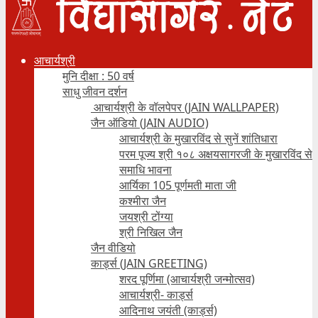
आचार्यश्री
मुनि दीक्षा : 50 वर्ष
साधु जीवन दर्शन
आचार्यश्री के वॉलपेपर (JAIN WALLPAPER)
जैन ऑडियो (JAIN AUDIO)
आचार्यश्री के मुखारविंद से सुनें शांतिधारा
परम पूज्य श्री १०८ अक्षयसागरजी के मुखारविंद से
समाधि भावना
आर्यिका 105 पूर्णमती माता जी
कश्मीरा जैन
जयश्री टोंग्या
श्री निखिल जैन
जैन वीडियो
कार्ड्स (JAIN GREETING)
शरद पूर्णिमा (आचार्यश्री जन्मोत्सव)
आचार्यश्री- कार्ड्स
आदिनाथ जयंती (कार्ड्स)