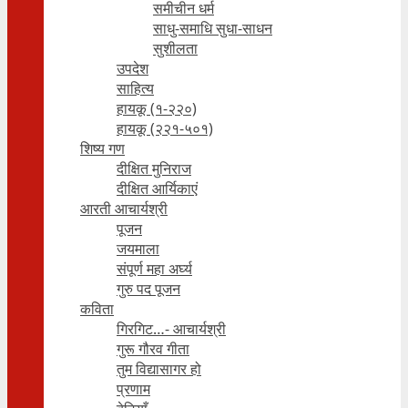
समीचीन धर्म
साधु-समाधि सुधा-साधन
सुशीलता
उपदेश
साहित्य
हायकू (१‍-२२०)
हायकू (२२१-५०१)
शिष्य गण
दीक्षित मुनिराज
दीक्षित आर्यिकाएं
आरती आचार्यश्री
पूजन
जयमाला
संपूर्ण महा अर्घ्य
गुरु पद पूजन
कविता
गिरगिट…- आचार्यश्री
गुरू गौरव गीता
तुम विद्यासागर हो
प्रणाम