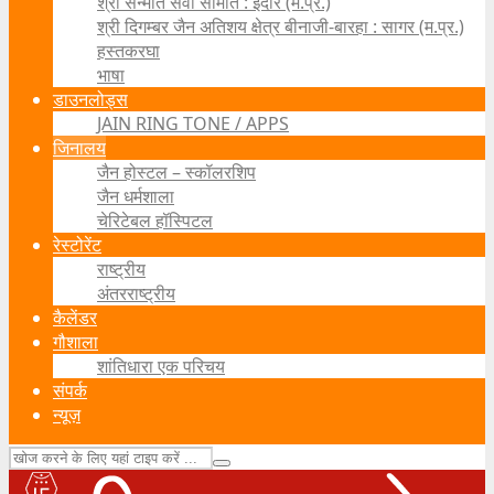
श्री सन्मति सेवा समिति : इंदौर (म.प्र.)
श्री दिगम्बर जैन अतिशय क्षेत्र बीनाजी-बारहा : सागर (म.प्र.)
हस्तकरघा
भाषा
डाउनलोड्स
JAIN RING TONE / APPS
जिनालय
जैन होस्टल – स्कॉलरशिप
जैन धर्मशाला
चेरिटेबल हॉस्पिटल
रेस्टोरेंट
राष्ट्रीय
अंतरराष्ट्रीय
कैलेंडर
गौशाला
शांतिधारा एक परिचय
संपर्क
न्यूज़