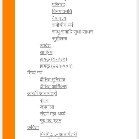
परिग्रह
विनयावनति
वैयावृत्त्य
समीचीन धर्म
साधु-समाधि सुधा-साधन
सुशीलता
उपदेश
साहित्य
हायकू (१‍-२२०)
हायकू (२२१-५०१)
शिष्य गण
दीक्षित मुनिराज
दीक्षित आर्यिकाएं
आरती आचार्यश्री
पूजन
जयमाला
संपूर्ण महा अर्घ्य
गुरु पद पूजन
कविता
गिरगिट…- आचार्यश्री