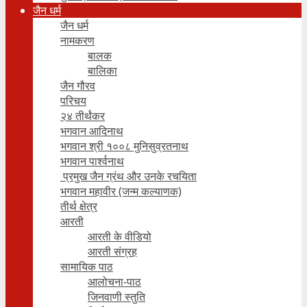
जैन धर्म
जैन धर्म
नामकरण
बालक
बालिका
जैन गौरव
परिचय
२४ तीर्थंकर
भगवान आदिनाथ
भगवान श्री १००८ मुनिसुव्रतनाथ
भगवान पार्श्वनाथ
प्रमुख जैन ग्रंथ और उनके रचयिता
भगवान महावीर (जन्म कल्याणक)
तीर्थ क्षेत्र
आरती
आरती के वीडियो
आरती संग्रह
सामायिक पाठ
आलोचना-पाठ
जिनवाणी स्तुति