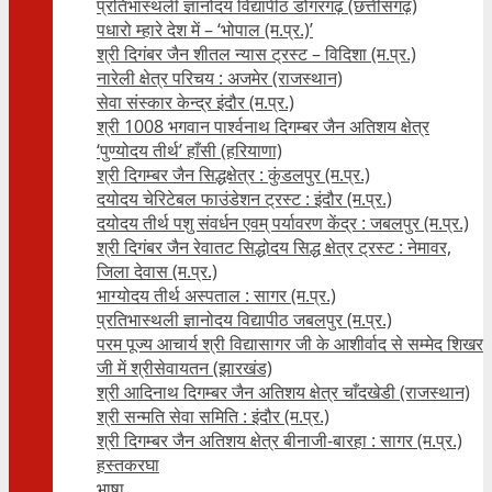
प्रतिभास्थली ज्ञानोदय विद्यापीठ डोंगरगढ़ (छत्तीसगढ़)
पधारो म्हारे देश में – ‘भोपाल (म.प्र.)’
श्री दिगंबर जैन शीतल न्यास ट्रस्ट – विदिशा (म.प्र.)
नारेली क्षेत्र परिचय : अजमेर (राजस्थान)
सेवा संस्कार केन्द्र इंदौर (म.प्र.)
श्री 1008 भगवान पार्श्वनाथ दिगम्बर जैन अतिशय क्षे‍त्र
‘पुण्योदय तीर्थ’ हाँसी (हरियाणा)
श्री दिगम्बर जैन सिद्धक्षेत्र : कुंडलपुर (म.प्र.)
दयोदय चेरिटेबल फाउंडेशन ट्रस्ट : इंदौर (म.प्र.)
दयोदय तीर्थ पशु संवर्धन एवम्‌ पर्यावरण केंद्र : जबलपुर (म.प्र.)
श्री दिगंबर जैन रेवातट सिद्धोदय सिद्ध क्षेत्र ट्रस्ट : नेमावर,
जिला देवास (म.प्र.)
भाग्योदय तीर्थ अस्पताल : सागर (म.प्र.)
प्रतिभास्थली ज्ञानोदय विद्यापीठ जबलपुर (म.प्र.)
परम पूज्य आचार्य श्री विद्यासागर जी के आशीर्वाद से सम्मेद शिखर
जी में श्रीसेवायतन (झारखंड)
श्री आदिनाथ दिगम्बर जैन अतिशय क्षेत्र चाँदखेडी (राजस्थान)
श्री सन्मति सेवा समिति : इंदौर (म.प्र.)
श्री दिगम्बर जैन अतिशय क्षेत्र बीनाजी-बारहा : सागर (म.प्र.)
हस्तकरघा
भाषा