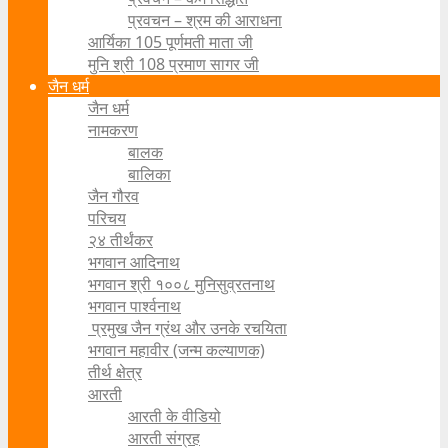
प्रवचन – श्रम की आराधना
आर्यिका 105 पूर्णमती माता जी
मुनि श्री 108 प्रमाण सागर जी
जैन धर्म
जैन धर्म
नामकरण
बालक
बालिका
जैन गौरव
परिचय
२४ तीर्थंकर
भगवान आदिनाथ
भगवान श्री १००८ मुनिसुव्रतनाथ
भगवान पार्श्वनाथ
प्रमुख जैन ग्रंथ और उनके रचयिता
भगवान महावीर (जन्म कल्याणक)
तीर्थ क्षेत्र
आरती
आरती के वीडियो
आरती संग्रह