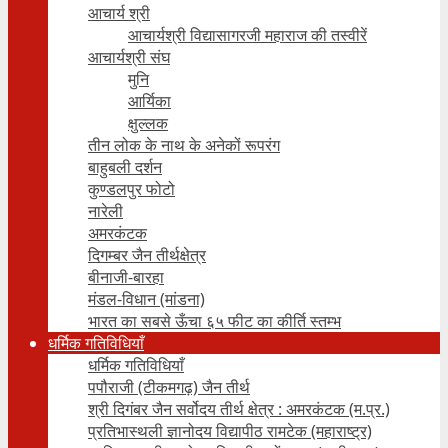
आचार्य श्री
आचार्यश्री विद्यासागरजी महाराज की तस्वीरें
आचार्यश्री संघ
मुनि
आर्यिका
क्षुल्लक
तीन लोक के नाथ के अनेकों रूपरंग
बाहुबली दर्शन
कुण्डलपुर फोटो
नारेली
अमरकंटक
दिगम्बर जैन तीर्थक्षेत्र
बीनाजी-बारहा
मंडल-विधान (मांडना)
भारत का सबसे ऊँचा ६५ फीट का कीर्ति स्तम्भ
धर्मिक गतिविधियाँ
धर्मिक गतिविधियाँ
पपौराजी (टीकमगढ़) जैन तीर्थ
श्री दिगंबर जैन सर्वोदय तीर्थ क्षेत्र : अमरकंटक (म.प्र.)
प्रतिभास्थली ज्ञानोदय विद्यापीठ रामटेक (महाराष्ट्र)