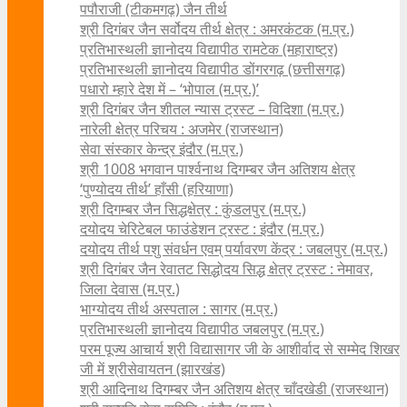
पपौराजी (टीकमगढ़) जैन तीर्थ
श्री दिगंबर जैन सर्वोदय तीर्थ क्षेत्र : अमरकंटक (म.प्र.)
प्रतिभास्थली ज्ञानोदय विद्यापीठ रामटेक (महाराष्ट्र)
प्रतिभास्थली ज्ञानोदय विद्यापीठ डोंगरगढ़ (छत्तीसगढ़)
पधारो म्हारे देश में – ‘भोपाल (म.प्र.)’
श्री दिगंबर जैन शीतल न्यास ट्रस्ट – विदिशा (म.प्र.)
नारेली क्षेत्र परिचय : अजमेर (राजस्थान)
सेवा संस्कार केन्द्र इंदौर (म.प्र.)
श्री 1008 भगवान पार्श्वनाथ दिगम्बर जैन अतिशय क्षे‍त्र
‘पुण्योदय तीर्थ’ हाँसी (हरियाणा)
श्री दिगम्बर जैन सिद्धक्षेत्र : कुंडलपुर (म.प्र.)
दयोदय चेरिटेबल फाउंडेशन ट्रस्ट : इंदौर (म.प्र.)
दयोदय तीर्थ पशु संवर्धन एवम्‌ पर्यावरण केंद्र : जबलपुर (म.प्र.)
श्री दिगंबर जैन रेवातट सिद्धोदय सिद्ध क्षेत्र ट्रस्ट : नेमावर,
जिला देवास (म.प्र.)
भाग्योदय तीर्थ अस्पताल : सागर (म.प्र.)
प्रतिभास्थली ज्ञानोदय विद्यापीठ जबलपुर (म.प्र.)
परम पूज्य आचार्य श्री विद्यासागर जी के आशीर्वाद से सम्मेद शिखर
जी में श्रीसेवायतन (झारखंड)
श्री आदिनाथ दिगम्बर जैन अतिशय क्षेत्र चाँदखेडी (राजस्थान)