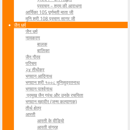
प्रवचन – श्रम की आराधना
आर्यिका 105 पूर्णमती माता जी
मुनि श्री 108 प्रमाण सागर जी
जैन धर्म
जैन धर्म
नामकरण
बालक
बालिका
जैन गौरव
परिचय
२४ तीर्थंकर
भगवान आदिनाथ
भगवान श्री १००८ मुनिसुव्रतनाथ
भगवान पार्श्वनाथ
प्रमुख जैन ग्रंथ और उनके रचयिता
भगवान महावीर (जन्म कल्याणक)
तीर्थ क्षेत्र
आरती
आरती के वीडियो
आरती संग्रह