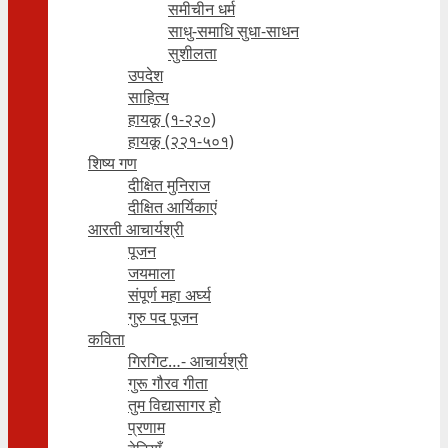
समीचीन धर्म
साधु-समाधि सुधा-साधन
सुशीलता
उपदेश
साहित्य
हायकू (१‍-२२०)
हायकू (२२१-५०१)
शिष्य गण
दीक्षित मुनिराज
दीक्षित आर्यिकाएं
आरती आचार्यश्री
पूजन
जयमाला
संपूर्ण महा अर्घ्य
गुरु पद पूजन
कविता
गिरगिट…- आचार्यश्री
गुरू गौरव गीता
तुम विद्यासागर हो
प्रणाम