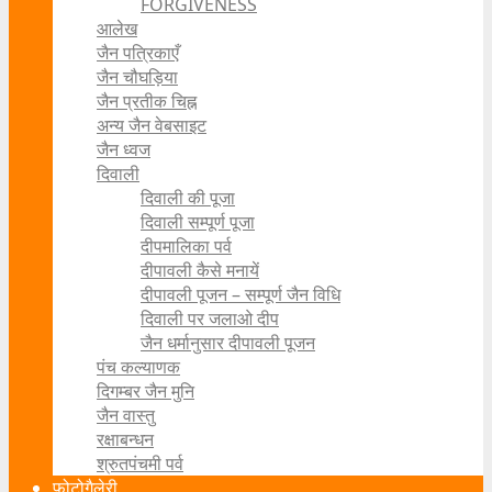
FORGIVENESS
आलेख
जैन पत्रिकाएँ
जैन चौघड़िया
जैन प्रतीक चिह्न
अन्य जैन वेबसाइट
जैन ध्वज
दिवाली
दिवाली की पूजा
दिवाली सम्पूर्ण पूजा
दीपमालिका पर्व
दीपावली कैसे मनायें
दीपावली पूजन – सम्पूर्ण जैन विधि
दिवाली पर जलाओ दीप
जैन धर्मानुसार दीपावली पूजन
पंच कल्याणक
दिगम्बर जैन मुनि
जैन वास्तु
रक्षाबन्धन
श्रुतपंचमी पर्व
फोटोगैलेरी