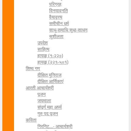
परिग्रह
विनयावनति
वैयावृत्त्य
समीचीन धर्म
साधु-समाधि सुधा-साधन
सुशीलता
उपदेश
साहित्य
हायकू (१‍-२२०)
हायकू (२२१-५०१)
शिष्य गण
दीक्षित मुनिराज
दीक्षित आर्यिकाएं
आरती आचार्यश्री
पूजन
जयमाला
संपूर्ण महा अर्घ्य
गुरु पद पूजन
कविता
गिरगिट…- आचार्यश्री