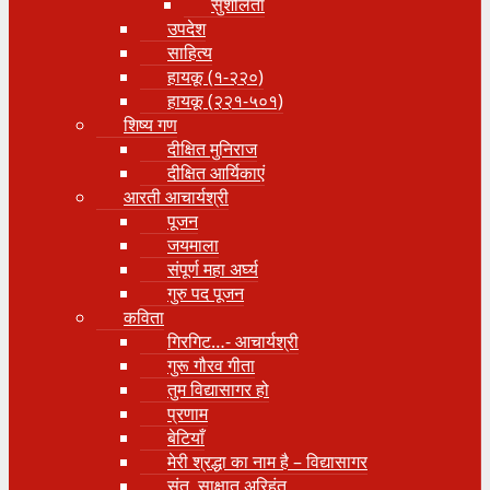
सुशीलता
उपदेश
साहित्य
हायकू (१‍-२२०)
हायकू (२२१-५०१)
शिष्य गण
दीक्षित मुनिराज
दीक्षित आर्यिकाएं
आरती आचार्यश्री
पूजन
जयमाला
संपूर्ण महा अर्घ्य
गुरु पद पूजन
कविता
गिरगिट…- आचार्यश्री
गुरू गौरव गीता
तुम विद्यासागर हो
प्रणाम
बेटियाँ
मेरी श्रद्धा का नाम है – विद्यासागर
संत, साक्षात् अरिहंत