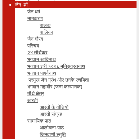
जैन धर्म
जैन धर्म
नामकरण
बालक
बालिका
जैन गौरव
परिचय
२४ तीर्थंकर
भगवान आदिनाथ
भगवान श्री १००८ मुनिसुव्रतनाथ
भगवान पार्श्वनाथ
प्रमुख जैन ग्रंथ और उनके रचयिता
भगवान महावीर (जन्म कल्याणक)
तीर्थ क्षेत्र
आरती
आरती के वीडियो
आरती संग्रह
सामायिक पाठ
आलोचना-पाठ
जिनवाणी स्तुति