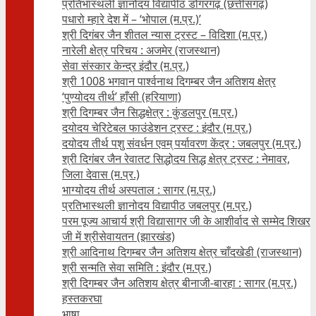
प्रतिभास्थली ज्ञानोदय विद्यापीठ डोंगरगढ़ (छत्तीसगढ़)
पधारो म्हारे देश में – ‘भोपाल (म.प्र.)’
श्री दिगंबर जैन शीतल न्यास ट्रस्ट – विदिशा (म.प्र.)
नारेली क्षेत्र परिचय : अजमेर (राजस्थान)
सेवा संस्कार केन्द्र इंदौर (म.प्र.)
श्री 1008 भगवान पार्श्वनाथ दिगम्बर जैन अतिशय क्षे‍त्र
‘पुण्योदय तीर्थ’ हाँसी (हरियाणा)
श्री दिगम्बर जैन सिद्धक्षेत्र : कुंडलपुर (म.प्र.)
दयोदय चेरिटेबल फाउंडेशन ट्रस्ट : इंदौर (म.प्र.)
दयोदय तीर्थ पशु संवर्धन एवम्‌ पर्यावरण केंद्र : जबलपुर (म.प्र.)
श्री दिगंबर जैन रेवातट सिद्धोदय सिद्ध क्षेत्र ट्रस्ट : नेमावर,
जिला देवास (म.प्र.)
भाग्योदय तीर्थ अस्पताल : सागर (म.प्र.)
प्रतिभास्थली ज्ञानोदय विद्यापीठ जबलपुर (म.प्र.)
परम पूज्य आचार्य श्री विद्यासागर जी के आशीर्वाद से सम्मेद शिखर
जी में श्रीसेवायतन (झारखंड)
श्री आदिनाथ दिगम्बर जैन अतिशय क्षेत्र चाँदखेडी (राजस्थान)
श्री सन्मति सेवा समिति : इंदौर (म.प्र.)
श्री दिगम्बर जैन अतिशय क्षेत्र बीनाजी-बारहा : सागर (म.प्र.)
हस्तकरघा
भाषा