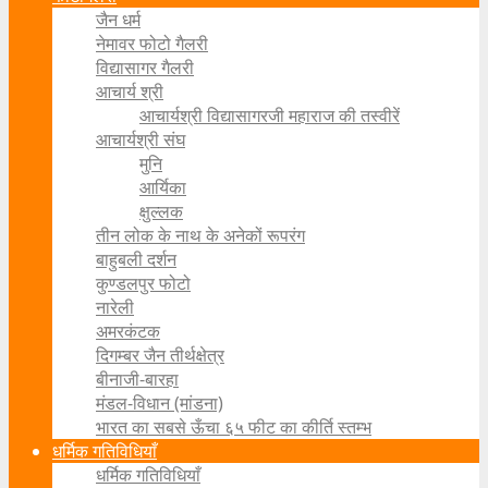
जैन धर्म
नेमावर फोटो गैलरी
विद्यासागर गैलरी
आचार्य श्री
आचार्यश्री विद्यासागरजी महाराज की तस्वीरें
आचार्यश्री संघ
मुनि
आर्यिका
क्षुल्लक
तीन लोक के नाथ के अनेकों रूपरंग
बाहुबली दर्शन
कुण्डलपुर फोटो
नारेली
अमरकंटक
दिगम्बर जैन तीर्थक्षेत्र
बीनाजी-बारहा
मंडल-विधान (मांडना)
भारत का सबसे ऊँचा ६५ फीट का कीर्ति स्तम्भ
धर्मिक गतिविधियाँ
धर्मिक गतिविधियाँ