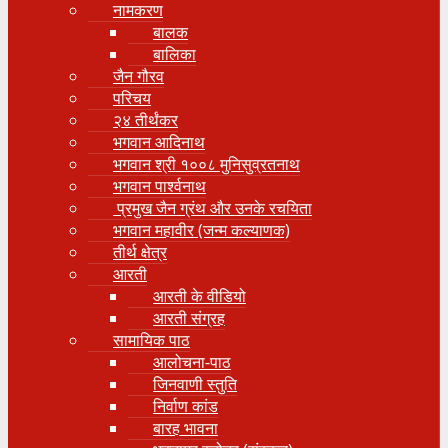
नामकरण
बालक
बालिका
जैन गौरव
परिचय
२४ तीर्थंकर
भगवान आदिनाथ
भगवान श्री १००८ मुनिसुव्रतनाथ
भगवान पार्श्वनाथ
प्रमुख जैन ग्रंथ और उनके रचयिता
भगवान महावीर (जन्म कल्याणक)
तीर्थ क्षेत्र
आरती
आरती के वीडियो
आरती संग्रह
सामायिक पाठ
आलोचना-पाठ
जिनवाणी स्तुति
निर्वाण कांड
बारह भावना