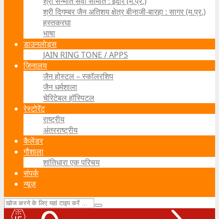
श्री सन्मति सेवा समिति : इंदौर (म.प्र.)
श्री दिगम्बर जैन अतिशय क्षेत्र बीनाजी-बारहा : सागर (म.प्र.)
हस्तकरघा
भाषा
डाउनलोड्स
JAIN RING TONE / APPS
जिनालय
जैन होस्टल – स्कॉलरशिप
जैन धर्मशाला
चेरिटेबल हॉस्पिटल
रेस्टोरेंट
राष्ट्रीय
अंतरराष्ट्रीय
कैलेंडर
गौशाला
शांतिधारा एक परिचय
संपर्क
न्यूज़