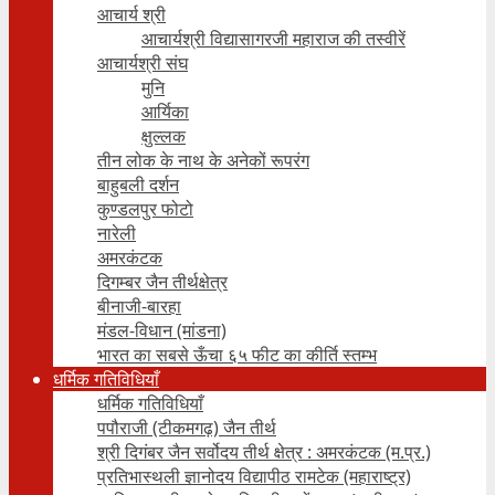
आचार्य श्री
आचार्यश्री विद्यासागरजी महाराज की तस्वीरें
आचार्यश्री संघ
मुनि
आर्यिका
क्षुल्लक
तीन लोक के नाथ के अनेकों रूपरंग
बाहुबली दर्शन
कुण्डलपुर फोटो
नारेली
अमरकंटक
दिगम्बर जैन तीर्थक्षेत्र
बीनाजी-बारहा
मंडल-विधान (मांडना)
भारत का सबसे ऊँचा ६५ फीट का कीर्ति स्तम्भ
धर्मिक गतिविधियाँ
धर्मिक गतिविधियाँ
पपौराजी (टीकमगढ़) जैन तीर्थ
श्री दिगंबर जैन सर्वोदय तीर्थ क्षेत्र : अमरकंटक (म.प्र.)
प्रतिभास्थली ज्ञानोदय विद्यापीठ रामटेक (महाराष्ट्र)