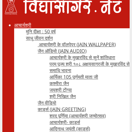
आचार्यश्री
मुनि दीक्षा : 50 वर्ष
साधु जीवन दर्शन
आचार्यश्री के वॉलपेपर (JAIN WALLPAPER)
जैन ऑडियो (JAIN AUDIO)
आचार्यश्री के मुखारविंद से सुनें शांतिधारा
परम पूज्य श्री १०८ अक्षयसागरजी के मुखारविंद से
समाधि भावना
आर्यिका 105 पूर्णमती माता जी
कश्मीरा जैन
जयश्री टोंग्या
श्री निखिल जैन
जैन वीडियो
कार्ड्स (JAIN GREETING)
शरद पूर्णिमा (आचार्यश्री जन्मोत्सव)
आचार्यश्री- कार्ड्स
आदिनाथ जयंती (कार्ड्स)