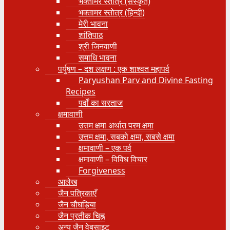
भक्तामर स्तोत्र (संस्कृत)
भक्तामर स्तोत्र (हिन्दी)
मेरी भावना
शांतिपाठ
श्री जिनवाणी
समाधि भावना
पर्युषण – दश लक्षण : एक शाश्वत महापर्व
Paryushan Parv and Divine Fasting
Recipes
पर्वों का सरताज
क्षमावाणी
उत्तम क्षमा अर्थात परम क्षमा
उत्तम क्षमा, सबको क्षमा, सबसे क्षमा
क्षमावाणी – एक पर्व
क्षमावाणी – विविध विचार
Forgiveness
आलेख
जैन पत्रिकाएँ
जैन चौघड़िया
जैन प्रतीक चिह्न
अन्य जैन वेबसाइट