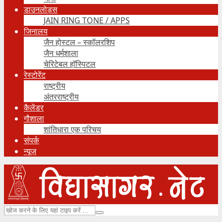
डाउनलोड्स
JAIN RING TONE / APPS
जिनालय
जैन होस्टल – स्कॉलरशिप
जैन धर्मशाला
चेरिटेबल हॉस्पिटल
रेस्टोरेंट
राष्ट्रीय
अंतरराष्ट्रीय
कैलेंडर
गौशाला
शांतिधारा एक परिचय
संपर्क
न्यूज़