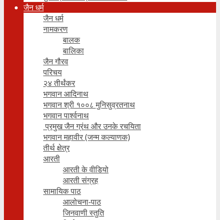
जैन धर्म
जैन धर्म
नामकरण
बालक
बालिका
जैन गौरव
परिचय
२४ तीर्थंकर
भगवान आदिनाथ
भगवान श्री १००८ मुनिसुव्रतनाथ
भगवान पार्श्वनाथ
प्रमुख जैन ग्रंथ और उनके रचयिता
भगवान महावीर (जन्म कल्याणक)
तीर्थ क्षेत्र
आरती
आरती के वीडियो
आरती संग्रह
सामायिक पाठ
आलोचना-पाठ
जिनवाणी स्तुति