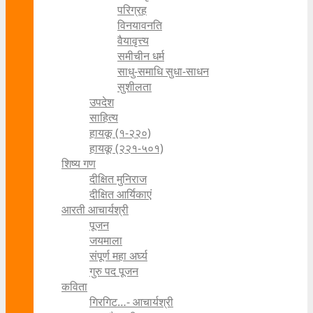
परिग्रह
विनयावनति
वैयावृत्त्य
समीचीन धर्म
साधु-समाधि सुधा-साधन
सुशीलता
उपदेश
साहित्य
हायकू (१‍-२२०)
हायकू (२२१-५०१)
शिष्य गण
दीक्षित मुनिराज
दीक्षित आर्यिकाएं
आरती आचार्यश्री
पूजन
जयमाला
संपूर्ण महा अर्घ्य
गुरु पद पूजन
कविता
गिरगिट…- आचार्यश्री