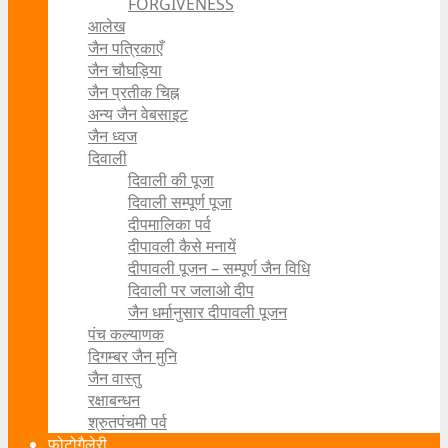
FORGIVENESS
आलेख
जैन पत्रिकाएँ
जैन चौघड़िया
जैन प्रतीक चिह्न
अन्य जैन वेबसाइट
जैन ध्वज
दिवाली
दिवाली की पूजा
दिवाली सम्पूर्ण पूजा
दीपमालिका पर्व
दीपावली कैसे मनायें
दीपावली पूजन – सम्पूर्ण जैन विधि
दिवाली पर जलाओ दीप
जैन धर्मानुसार दीपावली पूजन
पंच कल्याणक
दिगम्बर जैन मुनि
जैन वास्तु
रक्षाबन्धन
श्रुतपंचमी पर्व
फोटोगैलेरी