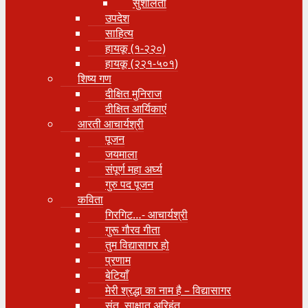
सुशीलता
उपदेश
साहित्य
हायकू (१‍-२२०)
हायकू (२२१-५०१)
शिष्य गण
दीक्षित मुनिराज
दीक्षित आर्यिकाएं
आरती आचार्यश्री
पूजन
जयमाला
संपूर्ण महा अर्घ्य
गुरु पद पूजन
कविता
गिरगिट…- आचार्यश्री
गुरू गौरव गीता
तुम विद्यासागर हो
प्रणाम
बेटियाँ
मेरी श्रद्धा का नाम है – विद्यासागर
संत, साक्षात् अरिहंत