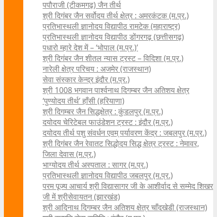
पपौराजी (टीकमगढ़) जैन तीर्थ
श्री दिगंबर जैन सर्वोदय तीर्थ क्षेत्र : अमरकंटक (म.प्र.)
प्रतिभास्थली ज्ञानोदय विद्यापीठ रामटेक (महाराष्ट्र)
प्रतिभास्थली ज्ञानोदय विद्यापीठ डोंगरगढ़ (छत्तीसगढ़)
पधारो म्हारे देश में – ‘भोपाल (म.प्र.)’
श्री दिगंबर जैन शीतल न्यास ट्रस्ट – विदिशा (म.प्र.)
नारेली क्षेत्र परिचय : अजमेर (राजस्थान)
सेवा संस्कार केन्द्र इंदौर (म.प्र.)
श्री 1008 भगवान पार्श्वनाथ दिगम्बर जैन अतिशय क्षे‍त्र
‘पुण्योदय तीर्थ’ हाँसी (हरियाणा)
श्री दिगम्बर जैन सिद्धक्षेत्र : कुंडलपुर (म.प्र.)
दयोदय चेरिटेबल फाउंडेशन ट्रस्ट : इंदौर (म.प्र.)
दयोदय तीर्थ पशु संवर्धन एवम्‌ पर्यावरण केंद्र : जबलपुर (म.प्र.)
श्री दिगंबर जैन रेवातट सिद्धोदय सिद्ध क्षेत्र ट्रस्ट : नेमावर,
जिला देवास (म.प्र.)
भाग्योदय तीर्थ अस्पताल : सागर (म.प्र.)
प्रतिभास्थली ज्ञानोदय विद्यापीठ जबलपुर (म.प्र.)
परम पूज्य आचार्य श्री विद्यासागर जी के आशीर्वाद से सम्मेद शिखर
जी में श्रीसेवायतन (झारखंड)
श्री आदिनाथ दिगम्बर जैन अतिशय क्षेत्र चाँदखेडी (राजस्थान)