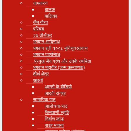
नामकरण
बालक
बालिका
जैन गौरव
परिचय
२४ तीर्थंकर
भगवान आदिनाथ
भगवान श्री १००८ मुनिसुव्रतनाथ
भगवान पार्श्वनाथ
प्रमुख जैन ग्रंथ और उनके रचयिता
भगवान महावीर (जन्म कल्याणक)
तीर्थ क्षेत्र
आरती
आरती के वीडियो
आरती संग्रह
सामायिक पाठ
आलोचना-पाठ
जिनवाणी स्तुति
निर्वाण कांड
बारह भावना