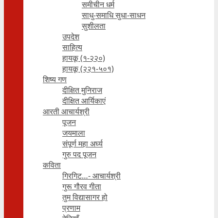
समीचीन धर्म
साधु-समाधि सुधा-साधन
सुशीलता
उपदेश
साहित्य
हायकू (१‍-२२०)
हायकू (२२१-५०१)
शिष्य गण
दीक्षित मुनिराज
दीक्षित आर्यिकाएं
आरती आचार्यश्री
पूजन
जयमाला
संपूर्ण महा अर्घ्य
गुरु पद पूजन
कविता
गिरगिट…- आचार्यश्री
गुरू गौरव गीता
तुम विद्यासागर हो
प्रणाम