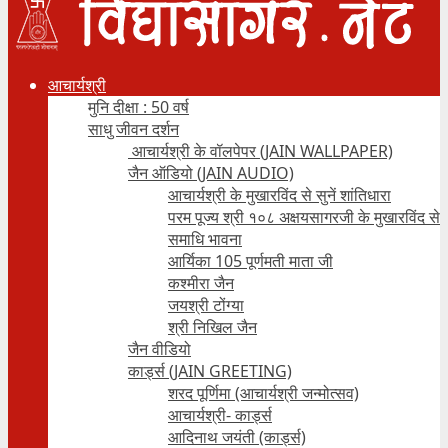
आचार्यश्री
मुनि दीक्षा : 50 वर्ष
साधु जीवन दर्शन
आचार्यश्री के वॉलपेपर (JAIN WALLPAPER)
जैन ऑडियो (JAIN AUDIO)
आचार्यश्री के मुखारविंद से सुनें शांतिधारा
परम पूज्य श्री १०८ अक्षयसागरजी के मुखारविंद से
समाधि भावना
आर्यिका 105 पूर्णमती माता जी
कश्मीरा जैन
जयश्री टोंग्या
श्री निखिल जैन
जैन वीडियो
कार्ड्स (JAIN GREETING)
शरद पूर्णिमा (आचार्यश्री जन्मोत्सव)
आचार्यश्री- कार्ड्स
आदिनाथ जयंती (कार्ड्स)