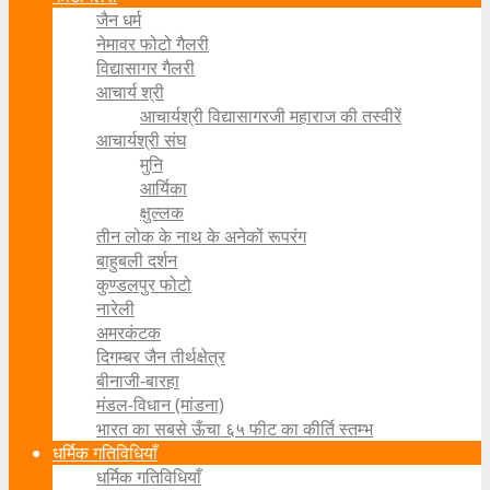
जैन धर्म
नेमावर फोटो गैलरी
विद्यासागर गैलरी
आचार्य श्री
आचार्यश्री विद्यासागरजी महाराज की तस्वीरें
आचार्यश्री संघ
मुनि
आर्यिका
क्षुल्लक
तीन लोक के नाथ के अनेकों रूपरंग
बाहुबली दर्शन
कुण्डलपुर फोटो
नारेली
अमरकंटक
दिगम्बर जैन तीर्थक्षेत्र
बीनाजी-बारहा
मंडल-विधान (मांडना)
भारत का सबसे ऊँचा ६५ फीट का कीर्ति स्तम्भ
धर्मिक गतिविधियाँ
धर्मिक गतिविधियाँ