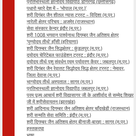
प्रतिभास्थली ज्ञानोदय विद्यापीठ डोंगरगढ़ (छत्तीसगढ़)
पधारो म्हारे देश में – ‘भोपाल (म.प्र.)’
श्री दिगंबर जैन शीतल न्यास ट्रस्ट – विदिशा (म.प्र.)
नारेली क्षेत्र परिचय : अजमेर (राजस्थान)
सेवा संस्कार केन्द्र इंदौर (म.प्र.)
श्री 1008 भगवान पार्श्वनाथ दिगम्बर जैन अतिशय क्षे‍त्र
‘पुण्योदय तीर्थ’ हाँसी (हरियाणा)
श्री दिगम्बर जैन सिद्धक्षेत्र : कुंडलपुर (म.प्र.)
दयोदय चेरिटेबल फाउंडेशन ट्रस्ट : इंदौर (म.प्र.)
दयोदय तीर्थ पशु संवर्धन एवम्‌ पर्यावरण केंद्र : जबलपुर (म.प्र.)
श्री दिगंबर जैन रेवातट सिद्धोदय सिद्ध क्षेत्र ट्रस्ट : नेमावर,
जिला देवास (म.प्र.)
भाग्योदय तीर्थ अस्पताल : सागर (म.प्र.)
प्रतिभास्थली ज्ञानोदय विद्यापीठ जबलपुर (म.प्र.)
परम पूज्य आचार्य श्री विद्यासागर जी के आशीर्वाद से सम्मेद शिखर
जी में श्रीसेवायतन (झारखंड)
श्री आदिनाथ दिगम्बर जैन अतिशय क्षेत्र चाँदखेडी (राजस्थान)
श्री सन्मति सेवा समिति : इंदौर (म.प्र.)
श्री दिगम्बर जैन अतिशय क्षेत्र बीनाजी-बारहा : सागर (म.प्र.)
हस्तकरघा
भाषा