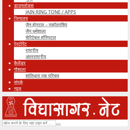
डाउनलोड्स
JAIN RING TONE / APPS
जिनालय
जैन होस्टल – स्कॉलरशिप
जैन धर्मशाला
चेरिटेबल हॉस्पिटल
रेस्टोरेंट
राष्ट्रीय
अंतरराष्ट्रीय
कैलेंडर
गौशाला
शांतिधारा एक परिचय
संपर्क
न्यूज़