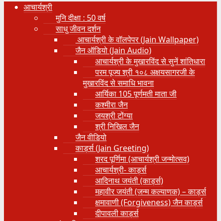
आचार्यश्री
मुनि दीक्षा : 50 वर्ष
साधु जीवन दर्शन
आचार्यश्री के वॉलपेपर (Jain Wallpaper)
जैन ऑडियो (Jain Audio)
आचार्यश्री के मुखारविंद से सुनें शांतिधारा
परम पूज्य श्री १०८ अक्षयसागरजी के
मुखारविंद से समाधि भावना
आर्यिका 105 पूर्णमती माता जी
कश्मीरा जैन
जयश्री टोंग्या
श्री निखिल जैन
जैन वीडियो
कार्ड्स (Jain Greeting)
शरद पूर्णिमा (आचार्यश्री जन्मोत्सव)
आचार्यश्री- कार्ड्स
आदिनाथ जयंती (कार्ड्स)
महावीर जयंती (जन्म कल्याणक) – कार्ड्स
क्षमावाणी (Forgiveness) जैन कार्ड्स
दीपावली कार्ड्स