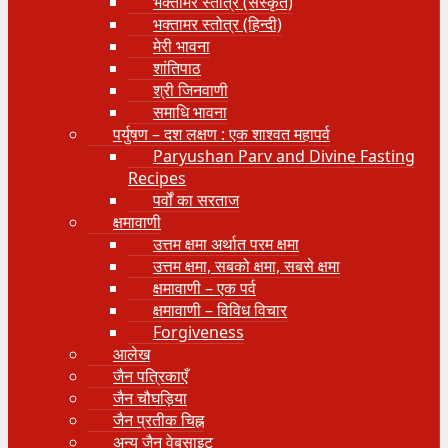
भक्तामर स्तोत्र (संस्कृत)
भक्तामर स्तोत्र (हिन्दी)
मेरी भावना
शांतिपाठ
श्री जिनवाणी
समाधि भावना
पर्युषण – दश लक्षण : एक शाश्वत महापर्व
Paryushan Parv and Divine Fasting
Recipes
पर्वों का सरताज
क्षमावाणी
उत्तम क्षमा अर्थात परम क्षमा
उत्तम क्षमा, सबको क्षमा, सबसे क्षमा
क्षमावाणी – एक पर्व
क्षमावाणी – विविध विचार
Forgiveness
आलेख
जैन पत्रिकाएँ
जैन चौघड़िया
जैन प्रतीक चिह्न
अन्य जैन वेबसाइट