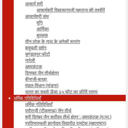
आचार्य श्री
आचार्यश्री विद्यासागरजी महाराज की तस्वीरें
आचार्यश्री संघ
मुनि
आर्यिका
क्षुल्लक
तीन लोक के नाथ के अनेकों रूपरंग
बाहुबली दर्शन
कुण्डलपुर फोटो
नारेली
अमरकंटक
दिगम्बर जैन तीर्थक्षेत्र
बीनाजी-बारहा
मंडल-विधान (मांडना)
भारत का सबसे ऊँचा ६५ फीट का कीर्ति स्तम्भ
धर्मिक गतिविधियाँ
धर्मिक गतिविधियाँ
पपौराजी (टीकमगढ़) जैन तीर्थ
श्री दिगंबर जैन सर्वोदय तीर्थ क्षेत्र : अमरकंटक (म.प्र.)
प्रतिभास्थली ज्ञानोदय विद्यापीठ रामटेक (महाराष्ट्र)