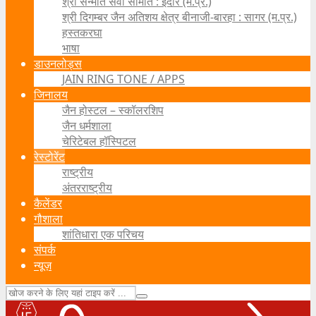
श्री सन्मति सेवा समिति : इंदौर (म.प्र.)
श्री दिगम्बर जैन अतिशय क्षेत्र बीनाजी-बारहा : सागर (म.प्र.)
हस्तकरघा
भाषा
डाउनलोड्स
JAIN RING TONE / APPS
जिनालय
जैन होस्टल – स्कॉलरशिप
जैन धर्मशाला
चेरिटेबल हॉस्पिटल
रेस्टोरेंट
राष्ट्रीय
अंतरराष्ट्रीय
कैलेंडर
गौशाला
शांतिधारा एक परिचय
संपर्क
न्यूज़