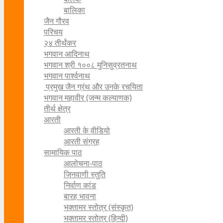
बालिका
जैन गौरव
परिचय
२४ तीर्थंकर
भगवान आदिनाथ
भगवान श्री १००८ मुनिसुव्रतनाथ
भगवान पार्श्वनाथ
प्रमुख जैन ग्रंथ और उनके रचयिता
भगवान महावीर (जन्म कल्याणक)
तीर्थ क्षेत्र
आरती
आरती के वीडियो
आरती संग्रह
सामायिक पाठ
आलोचना-पाठ
जिनवाणी स्तुति
निर्वाण कांड
बारह भावना
भक्तामर स्तोत्र (संस्कृत)
भक्तामर स्तोत्र (हिन्दी)