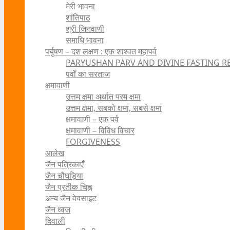
मेरी भावना
शांतिपाठ
श्री जिनवाणी
समाधि भावना
पर्युषण – दश लक्षण : एक शाश्वत महापर्व
PARYUSHAN PARV AND DIVINE FASTING R
पर्वों का सरताज
क्षमावाणी
उत्तम क्षमा अर्थात परम क्षमा
उत्तम क्षमा, सबको क्षमा, सबसे क्षमा
क्षमावाणी – एक पर्व
क्षमावाणी – विविध विचार
FORGIVENESS
आलेख
जैन पत्रिकाएँ
जैन चौघड़िया
जैन प्रतीक चिह्न
अन्य जैन वेबसाइट
जैन ध्वज
दिवाली