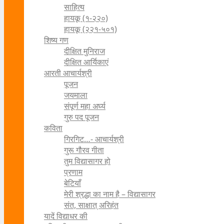
साहित्य
हायकू (१‍-२२०)
हायकू (२२१-५०१)
शिष्य गण
दीक्षित मुनिराज
दीक्षित आर्यिकाएं
आरती आचार्यश्री
पूजन
जयमाला
संपूर्ण महा अर्घ्य
गुरु पद पूजन
कविता
गिरगिट…- आचार्यश्री
गुरू गौरव गीता
तुम विद्यासागर हो
प्रणाम
बेटियाँ
मेरी श्रद्धा का नाम है – विद्यासागर
संत, साक्षात् अरिहंत
यादें विद्याधर की